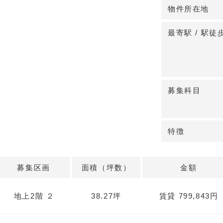
剤薬局が入居予
物件所在地
すい環境です。
◆長期運営を見
最寄駅 / 駅徒
定期建物賃貸借
有で、将来的な
問い合わせくだ
募集科目
特徴
募集区画
面積（坪数）
金額
地上2階 ２
38.27坪
賃貸 799,843円