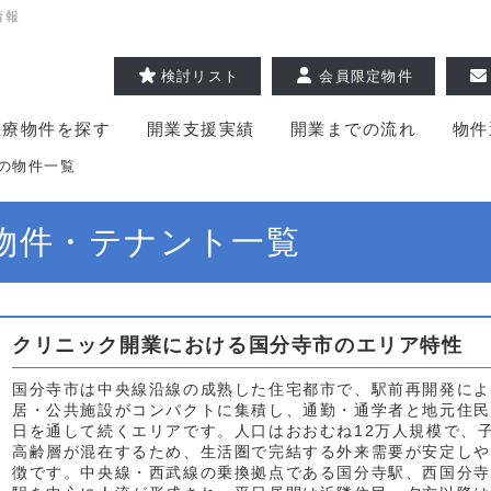
情報
検討リスト
会員限定物件
医療物件を探す
開業支援実績
開業までの流れ
物件
の物件一覧
物件・テナント一覧
クリニック開業における国分寺市のエリア特性
国分寺市は中央線沿線の成熟した住宅都市で、駅前再開発によ
居・公共施設がコンパクトに集積し、通勤・通学者と地元住民
日を通して続くエリアです。人口はおおむね12万人規模で、
高齢層が混在するため、生活圏で完結する外来需要が安定しや
徴です。中央線・西武線の乗換拠点である国分寺駅、西国分寺