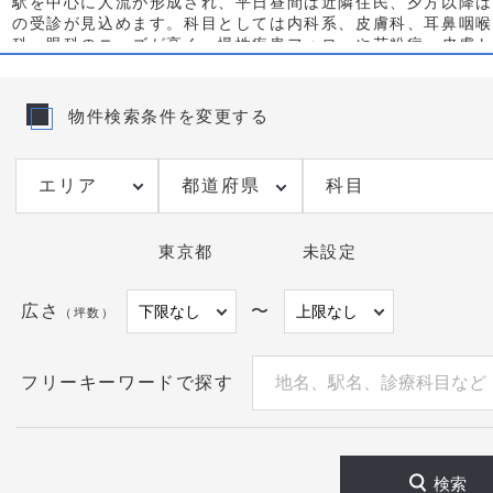
駅を中心に人流が形成され、平日昼間は近隣住民、夕方以降は
の受診が見込めます。科目としては内科系、皮膚科、耳鼻咽喉
科、眼科のニーズが高く、慢性疾患フォローや花粉症・皮膚ト
季節変動も取り込みやすい環境です。在宅医療やリハビリ、訪
連携余地も広がっています。
物件検索条件を変更する
開業を検討する医師にとっては、国分寺市のクリニック開業は
活導線×視認性」の三点最適化が鍵になります。国分寺駅北口
画や駅徒歩5分圏の商業複合ビルは、エレベーター・バリアフ
都道府県
科目
場などの基本スペックが整い、エントランスの抜け感やサイン
認知獲得がしやすい傾向があります。一方で住宅密集エリアの
ドは地代が相対的に抑えられ、近隣住民のリピートを取り込み
東京都
未設定
面、導線の可視化とウェブ集患の設計が重要です。周辺の既存
分布、駅からの高低差、雨天時の動線、待合い面積と空調容量
騒音条件、医療用電力と給排水の引込余地、非常時のバックア
広さ
〜
（坪数）
で確認しておくと開業後の運用が安定します。近接するドラッ
調剤薬局、保育施設、公共施設との距離感は受診動機と回遊を
以降の受け皿を整える診療時間設計にもつながります。
フリーキーワードで探す
国分寺市でクリニックを想定する物件は、駅直結・駅前複合、
い、住宅地ロードサイドで戦略が異なります。当サイトでは人
視認性、同科競合、建物インフラの観点からマッチングを行い
療機器レイアウトまで見据えた物件選定を支援します。掲載中
検索
のクリニック物件はもちろん、公開前区画や条件交渉中の区画