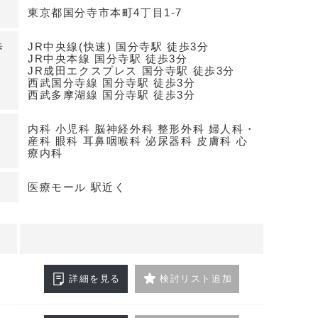
定のため処方動線の確立と診診・薬薬連携を図りや
東京都国分寺市本町4丁目1-7
据えた契約条件と設備
歩
JR中央線(快速) 国分寺駅 徒歩3分
20年、保証金6ヶ月。地上6階建て・エレベーター
JR中央本線 国分寺駅 徒歩3分
JR成田エクスプレス 国分寺駅 徒歩3分
フロア運用の計画も立てやすい物件です。詳細はお
西武国分寺線 国分寺駅 徒歩3分
さい
西武多摩湖線 国分寺駅 徒歩3分
内科 小児科 脳神経外科 整形外科 婦人科・
産科 眼科 耳鼻咽喉科 泌尿器科 皮膚科 心
療内科
医療モール 駅近く
詳細を見る
検討リスト追加