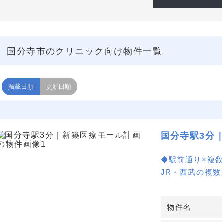
別にご提案可能です。具体的な科目・ターゲット層・想定診療
有ください。最適なロケーションの絞り込みから内覧調整まで
性の高いプランでご案内いたします。
国分寺市のクリニック向け物件一覧
掲載日順
更新日順
国分寺駅3分
◆駅前通り×複
JR・西武の複
に面し視認性が
◆自由設計のス
物件名
新築医療モール