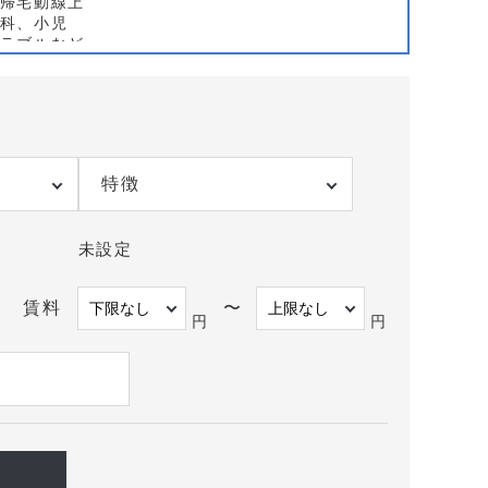
帰宅動線上
科、小児
ラブルなど
問看護との
「駅近×生
の再開発区
リー・駐輪
特徴
計画により
ロードサイ
やすい反
未設定
クリニック
、上下階の
ップ体制ま
賃料
〜
グストアや
円
円
高め、夕方
商店街沿
流データ、
、内装・医
の国分寺市
も含めて個