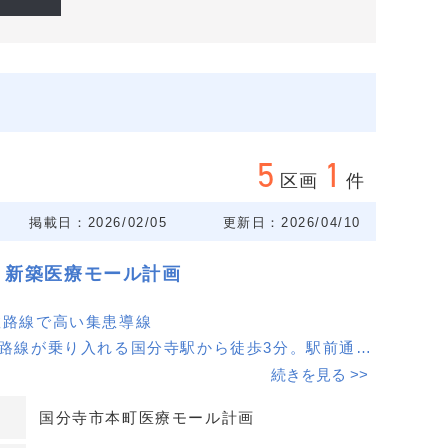
時間をご共
、実行可能
5
1
区画
件
掲載日：2026/02/05
更新日：2026/04/10
｜新築医療モール計画
数路線で高い集患導線
数路線が乗り入れる国分寺駅から徒歩3分。駅前通り
高く、来院動線を確保しやすい立地です。
続きを見る >>
ケルトン×調剤薬局併設
国分寺市本町医療モール計画
計画でスケルトン渡し。2〜6階で募集し、1階に調