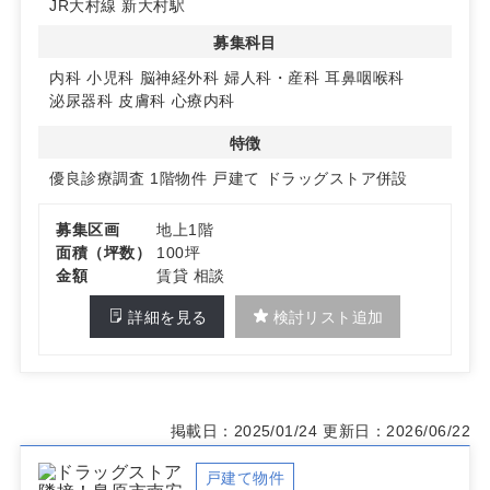
JR大村線 新大村駅
した集患が期待できます。利便性の高い立地で、継続的な
患者獲得が見込めます。
募集科目
3. 127台以上の駐車場完備！幅広いエリアからのアクセス
内科
小児科
脳神経外科
婦人科・産科
耳鼻咽喉科
良好
泌尿器科
皮膚科
心療内科
お客様用駐車場を127台以上（ドラッグストア・調剤薬局
区画分を含む）完備予定。さらに、JR大村線「新大村
特徴
駅」からアクセス可能で、車・公共交通機関の両方で通院
優良診療調査
1階物件
戸建て
ドラッグストア併設
しやすい環境です。特に、循環器・呼吸器・消化器・糖尿
病内科の診療圏が良好なエリアです。
募集区画
地上1階
詳細はお問い合わせください。
面積（坪数）
100坪
金額
賃貸 相談
詳細を見る
検討リスト追加
掲載日：2025/01/24
更新日：2026/06/22
戸建て物件