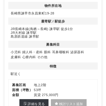
業後の早期認知が期待できます。
物件所在地
2. 既存クリニックとの相乗効果で集患力向上
長崎県諫早市永昌東町19-28
同ビル内には内科・神経内科が先行オープン済み。医療機
関が集積することで、患者の利便性が高まり、クリニック
最寄駅 / 駅徒歩
間の相互送客による集患力の向上が見込めます。
JR長崎本線(鳥栖～長崎) 諫早駅 徒歩1分
JR大村線 諫早駅
3. 充実した設備と柔軟な区画対応
島原鉄道線 諫早駅
エレベーター完備でバリアフリーにも対応。2階・3階に
異なる広さの区画があり、診療科目や開業スタイルに応じ
募集科目
たレイアウトが可能です。
小児科
婦人科・産科
眼科
耳鼻咽喉科
泌尿器科
皮膚科
心療内科
その他
詳細はお問い合わせください。
特徴
駅近く
募集区画
地上2階
面積（坪数）
53坪
金額
賃貸 275,000円
詳細を見る
検討リスト追加