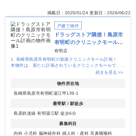
掲載日：2025/01/24
更新日：2026/06/22
戸建て物件
ドラッグストア隣接！島原市
有明町のクリニックモール計
画
有明店
1. 長崎県島原市有明町の新築クリニックモール計画！
本物件は、新たに計画されているクリニックモールで、地
域の医療拠点として期待されています。新築のため、最新
続きを見る >>
設備を整えたクリニック開業が可能です。
物件所在地
2. ドラッグストア隣接で認知拡大と安定した集患力
長崎県島原市有明町湯江甲139-1
隣接するドラッグストアが営業予定で、開業当初からの早
期認知向上が期待できます。生活動線上に位置しているた
最寄駅 / 駅徒歩
め、安定した集患力を確保しやすい立地です。
島原鉄道線 有明湯江駅 徒歩6分
3. 68台以上の駐車場完備！幅広いエリアからの来院が可
募集科目
能
お客様用駐車場は68台以上（ドラッグストア・調剤薬局
内科
小児科
脳神経外科
婦人科・産科
耳鼻咽喉科