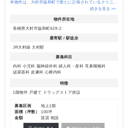
本物件は、大村市協和町で新たに計画されているクリニッ
クモールで、地域医療の拠点としての役割が期待されてい
続きを見る >>
ます。新築のため、最新設備を整えたクリニック開業が可
能です。
物件所在地
長崎県大村市協和町628-2
2. ドラッグストア隣接で集患力と認知度向上
隣接するドラッグストアが営業予定で、日常的に訪れる地
最寄駅 / 駅徒歩
域住民にとって認知度が高まりやすい立地です。開業当初
JR大村線 大村駅
から安定した集患力が期待できます。
募集科目
3. 73台以上の駐車場完備！アクセス良好な環境
お客様用駐車場を73台以上（ドラッグストア・調剤薬局
内科
小児科
脳神経外科
婦人科・産科
耳鼻咽喉科
区画分を含む）完備予定。さらに、JR大村線「大村駅」
泌尿器科
皮膚科
心療内科
からアクセス可能で、車・公共交通機関の両方で通院しや
すい環境が整っています。
特徴
1階物件
戸建て
ドラッグストア併設
詳細はお問い合わせください。
募集区画
地上1階
面積（坪数）
100坪
金額
賃貸 相談