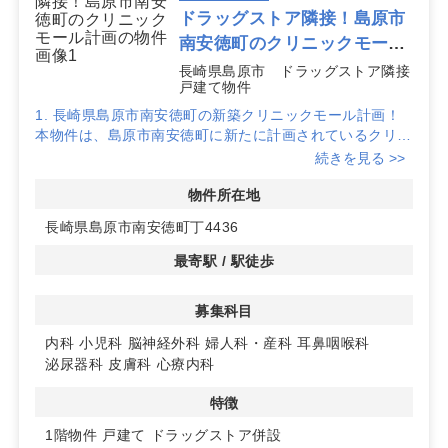
ドラッグストア隣接！島原市
南安徳町のクリニックモール
計画
長崎県島原市 ドラッグストア隣接
戸建て物件
1. 長崎県島原市南安徳町の新築クリニックモール計画！
本物件は、島原市南安徳町に新たに計画されているクリニ
ックモールで、地域の医療拠点としての役割が期待されて
続きを見る >>
います。新築のため、最新設備を備えたクリニック開業が
可能です。
物件所在地
長崎県島原市南安徳町丁4436
2. ドラッグストア隣接で集患力と認知度向上
隣接するドラッグストアが営業予定で、日常的に訪れる地
最寄駅 / 駅徒歩
域住民への視認性が高く、開業当初からの認知拡大が期待
できます。生活動線上に位置しており、安定した集患が見
募集科目
込めます。
内科
小児科
脳神経外科
婦人科・産科
耳鼻咽喉科
3. 76台以上の駐車場完備！広域からの来院に対応
泌尿器科
皮膚科
心療内科
お客様用駐車場は76台以上（ドラッグストア・調剤薬局
区画分を含む）を完備予定。車での来院がしやすく、地域
特徴
の医療ニーズに応じたクリニック運営が可能です。
1階物件
戸建て
ドラッグストア併設