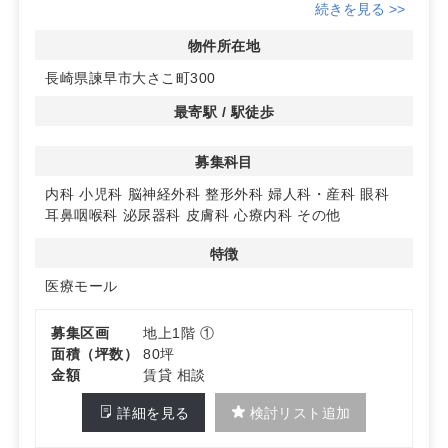
域の医療ニーズを満たすための新たな拠点となります。多
続きを見る >>
様な診療科目の開業が可能で、地域医療の充実に貢献しま
す。
物件所在地
長崎県諫早市大さこ町300
◆便利なアクセスと充実の駐車場
イオン諫早西部台の敷地内に位置し、駐車場の併用利用が
最寄駅 / 駅徒歩
可能です。患者様にとって訪れやすい立地で、集患力の向
上が期待できます。
募集科目
◆将来性豊かなエリア
内科
小児科
脳神経外科
整形外科
婦人科・産科
眼科
周辺エリアでは今後、住宅開発が進む予定です。地域の成
耳鼻咽喉科
泌尿器科
皮膚科
心療内科
その他
長とともに、クリニックの需要も高まることが予想されま
す。詳細はお問い合わせください。
特徴
医療モール
募集区画
地上1階 ①
面積（坪数）
80坪
金額
賃貸 相談
詳細を見る
検討リスト追加