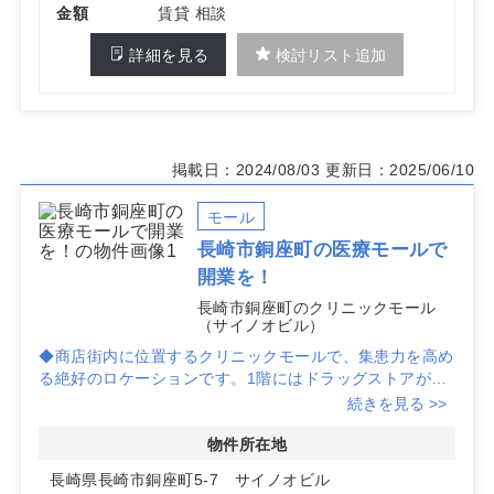
金額
賃貸 相談
詳細を見る
検討リスト追加
掲載日：2024/08/03
更新日：2025/06/10
モール
長崎市銅座町の医療モールで
開業を！
長崎市銅座町のクリニックモール
（サイノオビル）
◆商店街内に位置するクリニックモールで、集患力を高め
る絶好のロケーションです。1階にはドラッグストアがあ
り、訪れる患者様にとっても便利な環境を提供します。
続きを見る >>
◆多様な診療科目の開業が可能です。婦人科・産科、眼
物件所在地
科、泌尿器科、皮膚科、美容外科、心療内科など、幅広い
長崎県長崎市銅座町5-7 サイノオビル
ニーズに対応できるスペースを提供しています。