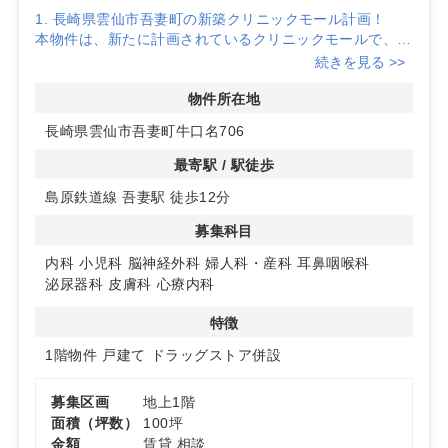
1. 長崎県雲仙市吾妻町の新築クリニックモール計画！
本物件は、新たに計画されているクリニックモールで、地
域の医療拠点として期待されています。新築のため、最新
続きを見る >>
設備を整えたクリニック開業が可能です。
物件所在地
2. ドラッグストア隣接で認知拡大と安定した集患力
長崎県雲仙市吾妻町牛口名706
隣接するドラッグストアが営業予定で、開業当初からの早
期認知向上が期待できます。生活動線上に位置しているた
最寄駅 / 駅徒歩
め、安定した集患力を確保しやすい立地です。
島原鉄道線 吾妻駅 徒歩12分
3. 95台以上の駐車場完備！幅広いエリアからの来院が可
募集科目
能
お客様用駐車場は95台以上（ドラッグストア・調剤薬局
内科
小児科
脳神経外科
婦人科・産科
耳鼻咽喉科
区画分を含む）を完備予定。島原鉄道線「吾妻駅」から徒
泌尿器科
皮膚科
心療内科
歩12分と、車・公共交通機関の両方でアクセスしやすい
環境です。
特徴
1階物件
戸建て
ドラッグストア併設
詳細はお問い合わせください。
募集区画
地上1階
面積（坪数）
100坪
金額
賃貸 相談