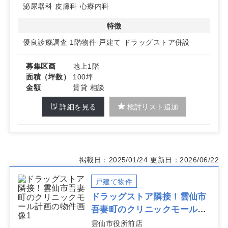
区画分を含む）を完備予定。島原鉄道線「有明湯江駅」か
泌尿器科
皮膚科
心療内科
ら徒歩6分と、車・公共交通機関の両方でアクセスしやす
い環境です。特に循環器・呼吸器・消化器・糖尿病内科の
特徴
診療圏が良好なエリアです。
優良診療調査
1階物件
戸建て
ドラッグストア併設
詳細はお問い合わせください。
募集区画
地上1階
面積（坪数）
100坪
金額
賃貸 相談
詳細を見る
検討リスト追加
掲載日：2025/01/24
更新日：2026/06/22
戸建て物件
ドラッグストア隣接！雲仙市
吾妻町のクリニックモール計
画
雲仙市役所前店