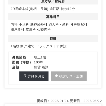
最寄駅 / 駅徒歩
地域住民への認知度向上が期待できます。生活圏内の便利
JR長崎本線(鳥栖～長崎) 湯江駅 徒歩12分
な立地で、安定した集患が見込めます。
募集科目
3. 58台以上の駐車場完備！通院しやすい環境
お客様用駐車場を58台以上（ドラッグストア・調剤薬局
内科
小児科
脳神経外科
婦人科・産科
耳鼻咽喉科
区画分を含む）完備予定。JR長崎本線「湯江駅」から徒
泌尿器科
皮膚科
心療内科
歩12分と、車・公共交通機関の両方でアクセスしやすい
環境です。
特徴
1階物件
戸建て
ドラッグストア併設
詳細はお問い合わせください。
募集区画
地上1階
面積（坪数）
100坪
金額
賃貸 相談
詳細を見る
検討リスト追加
掲載日：2025/01/24
更新日：2026/06/22