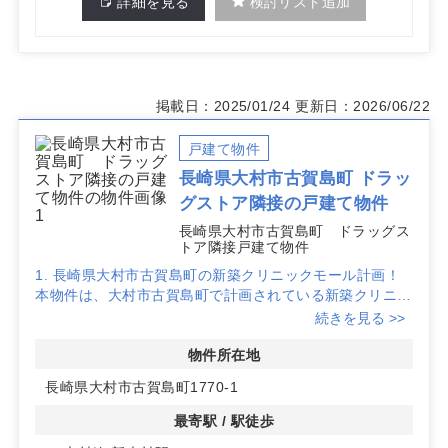
詳細を見る
検討リスト追加
掲載日：2025/01/24
更新日：2026/06/22
戸建て物件
長崎県大村市古賀島町 ドラッ
グストア隣接の戸建て物件
長崎県大村市古賀島町 ドラッグス
トア隣接戸建て物件
1. 長崎県大村市古賀島町の新築クリニックモール計画！
本物件は、大村市古賀島町で計画されている新築クリニッ
クモールです。地域医療の中心として期待されており、新
続きを見る >>
築のため、最新設備を導入したクリニック開業が可能で
す。
物件所在地
長崎県大村市古賀島町1770-1
2. ドラッグストア隣接で安定した集患力を確保
隣接するドラッグストアが営業予定で、日常的に訪れる地
最寄駅 / 駅徒歩
域住民にとって認知度が高まりやすく、開業当初から安定