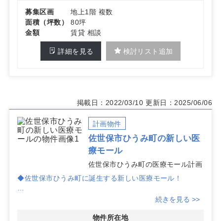
募集区画
地上1階 複数
面積（坪数）
80坪
金額
賃貸 相談
詳細を見る
検討リスト追加
掲載日：2022/03/10
更新日：2025/06/06
計画物件
佐世保市ひうみ町の新しい医
療モール
佐世保市ひうみ町の医療モール計画
◆佐世保市ひうみ町に誕生する新しい医療モール！
◆国道35号線沿いで、JR佐世保駅から車でわずか12分の
続きを見る >>
好立地！
物件所在地