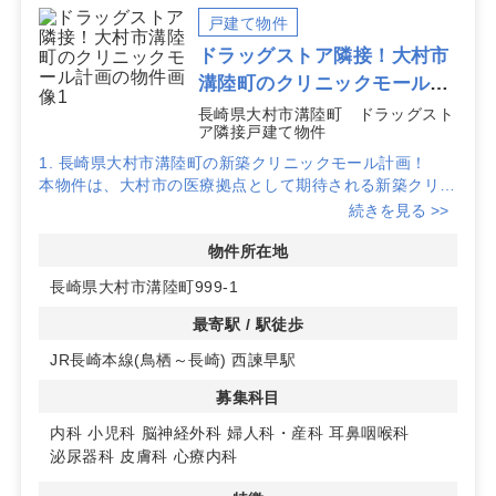
戸建て物件
ドラッグストア隣接！大村市
溝陸町のクリニックモール計
画
長崎県大村市溝陸町 ドラッグスト
ア隣接戸建て物件
1. 長崎県大村市溝陸町の新築クリニックモール計画！
本物件は、大村市の医療拠点として期待される新築クリニ
ックモールです。計画段階から自由なレイアウト設計が可
続きを見る >>
能で、最新設備を整えた開業が実現できます。
物件所在地
2. ドラッグストア隣接で高い集患力と認知度向上
長崎県大村市溝陸町999-1
隣接するドラッグストアが営業予定で、日常的に多くの地
域住民が訪れるため、開業当初からの認知拡大が期待でき
最寄駅 / 駅徒歩
ます。生活動線上に位置し、安定した集患が見込める好立
JR長崎本線(鳥栖～長崎) 西諫早駅
地です。
募集科目
3. 66台以上の駐車場完備！アクセス良好な環境
お客様用駐車場は66台以上（ドラッグストア・調剤薬局
内科
小児科
脳神経外科
婦人科・産科
耳鼻咽喉科
区画分を含む）を完備予定。さらに、JR長崎本線「西諫
泌尿器科
皮膚科
心療内科
早駅」からのアクセスも可能で、車・公共交通機関の両方
で通院しやすい環境です。特に、循環器・呼吸器・消化