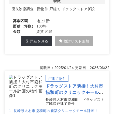
特徴
器・糖尿病内科や整形外科の診療圏が良好なエリアです。
優良診療調査
1階物件
戸建て
ドラッグストア併設
詳細はお問い合わせください。
募集区画
地上1階
面積（坪数）
100坪
金額
賃貸 相談
詳細を見る
検討リスト追加
掲載日：2025/01/24
更新日：2026/06/22
戸建て物件
ドラッグストア隣接！大村市
協和町のクリニックモール計
画
長崎県大村市協和町 ドラッグスト
ア隣接戸建て物件
1. 長崎県大村市協和町の新築クリニックモール計画！