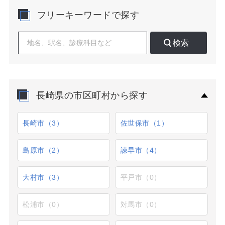
す。長崎市は路面電車とバス網、佐世保市は車移動主体
フリーキーワードで探す
での広域受診、諫早・大村は住宅開発と雇用集積に伴う
ファミリー層の外来需要が見込めます。
検索
具体的な検討では、日中人口と居住人口の差、坂道・高
低差による徒歩圏の実効距離、主要バス停からの視認
性、駐車台数と転回のしやすさ、近隣処置系科の有無に
よる相互送客の可能性を重視します。既存院との距離は
直線ではなく実走行時間で評価し、通院動線が交わる交
長崎県の市区町村から探す
差点や生活利便施設の出入口に近い区画は新患獲得に有
利です。居抜きは初期費用を抑えやすい一方、給排水や
床荷重、電気容量が診療科の機器要件を満たすかを現地
長崎市（3）
佐世保市（1）
で確認してください。新築スケルトンの長所はレイアウ
ト自由度で、感染対策動線やユニット増設余地を確保し
やすい点にあります。
島原市（2）
諫早市（4）
長崎県でクリニック 物件を比較する際は、午前・午後・
大村市（3）
平戸市（0）
夕方の時間帯別トラフィック、雨天時の来院手段、災害
リスクと停電時の復旧性までを含めた多面的な評価が有
効です。掲載中以外の物件や未公開区画の情報提供、候
松浦市（0）
対馬市（0）
補地の診療圏調査・動線調査も個別にご案内します。計
画段階からお気軽にご相談ください。