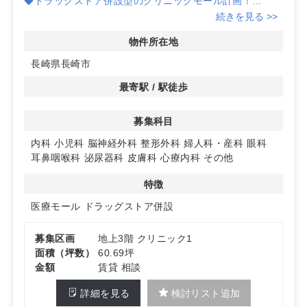
◆ドラッグストア併設型のクリニックモール計画！
◆浦上天主堂の北側で視認性抜群、且つ⾧崎市内では貴重
続きを見る >>
なフラットな敷地で、駐車台数56台予定！
◆詳しくは、お問合せください！
物件所在地
長崎県長崎市
最寄駅 / 駅徒歩
募集科目
内科
小児科
脳神経外科
整形外科
婦人科・産科
眼科
耳鼻咽喉科
泌尿器科
皮膚科
心療内科
その他
特徴
医療モール
ドラッグストア併設
募集区画
地上3階 クリニック1
面積（坪数）
60.69坪
金額
賃貸 相談
詳細を見る
検討リスト追加