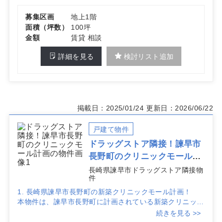
詳細はお問い合わせください。
募集区画
地上1階
面積（坪数）
100坪
金額
賃貸 相談
詳細を見る
検討リスト追加
掲載日：2025/01/24
更新日：2026/06/22
戸建て物件
ドラッグストア隣接！諫早市
長野町のクリニックモール計
画
長崎県諫早市ドラッグストア隣接物
件
1. 長崎県諫早市長野町の新築クリニックモール計画！
本物件は、諫早市長野町に計画されている新築クリニック
モールです。地域医療の拠点として期待されており、新築
続きを見る >>
のため、最新設備を導入したクリニック開業が可能です。