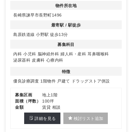
物件所在地
2. ドラッグストア隣接で安定した集患力を確保
長崎県諫早市長野町1496
隣接するドラッグストアが営業予定で、日常的に訪れる地
域住民にとって認知度が高まりやすく、開業当初から安定
最寄駅 / 駅徒歩
した集患が期待できます。生活動線上に位置し、継続的な
島原鉄道線 小野駅 徒歩13分
患者獲得が見込めます。
募集科目
3. 100台以上の駐車場完備！広域からのアクセス良好
お客様用駐車場を100台以上（ドラッグストア・調剤薬局
内科
小児科
脳神経外科
婦人科・産科
耳鼻咽喉科
区画分を含む）完備予定。さらに、島原鉄道線「小野駅」
泌尿器科
皮膚科
心療内科
から徒歩13分と、車・公共交通機関の両方で通院しやす
い環境が整っています。特に、循環器・呼吸器・消化器・
特徴
糖尿病内科の診療圏が良好なエリアです。
優良診療調査
1階物件
戸建て
ドラッグストア併設
詳細はお問い合わせください。
募集区画
地上1階
面積（坪数）
100坪
金額
賃貸 相談
詳細を見る
検討リスト追加