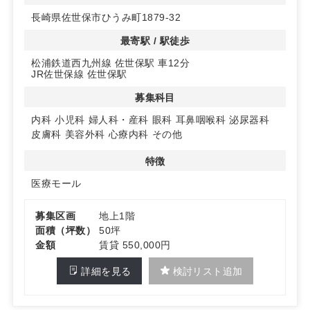
◆60台の患者用駐車場を完備し、複数の診療科目が集ま
長崎県佐世保市ひうみ町1879-32
ることで医療機関間の相乗効果を実現します。
最寄駅 / 駅徒歩
◆詳細についてはお気軽にお問い合わせください！
松浦鉄道西九州線 佐世保駅 車12分
JR佐世保線 佐世保駅
募集科目
内科
小児科
婦人科・産科
眼科
耳鼻咽喉科
泌尿器科
皮膚科
美容外科
心療内科
その他
特徴
医療モール
募集区画
地上1階
面積（坪数）
50坪
金額
賃貸 550,000円
詳細を見る
検討リスト追加