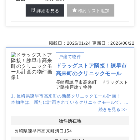
詳細を見る
検討リスト追加
掲載日：2025/01/24
更新日：2026/06/22
戸建て物件
ドラッグストア隣接！諫早市
高来町のクリニックモール計
画
長崎県諫早市高来町 ドラッグスト
ア隣接戸建て物件
1. 長崎県諫早市高来町の新築クリニックモール計画！
本物件は、新たに計画されているクリニックモールで、地
域の医療拠点としての役割が期待されています。新築のた
続きを見る >>
め、最新設備を導入したクリニック開業が可能です。
物件所在地
2. ドラッグストア隣接で高い集患力と認知拡大が期待で
長崎県諫早市高来町溝口154
きる
隣接するドラッグストアの集客力を活かし、開業当初から