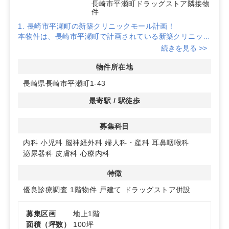
画
長崎市平瀬町ドラッグストア隣接物
件
1. 長崎市平瀬町の新築クリニックモール計画！
本物件は、長崎市平瀬町で計画されている新築クリニック
モールで、地域の医療拠点として期待されています。新築
続きを見る >>
のため、最新設備を導入したクリニック開業が可能です。
物件所在地
2. ドラッグストア隣接で認知度向上と集患力アップ
長崎県長崎市平瀬町1-43
隣接するドラッグストアが営業予定で、地域住民が日常的
に訪れるため、開業当初からの認知拡大が期待できます。
最寄駅 / 駅徒歩
生活動線上に位置し、安定した集患が見込める魅力的な立
地です。
募集科目
3. 74台以上の駐車場完備！広域からの来院が可能
内科
小児科
脳神経外科
婦人科・産科
耳鼻咽喉科
お客様用駐車場は74台以上（ドラッグストア・調剤薬局
泌尿器科
皮膚科
心療内科
区画分を含む）を完備予定。車でのアクセスが良好で、周
辺エリアからの患者来院も見込める環境です。特に循環
特徴
器・呼吸器・糖尿病内科の診療圏が良好なエリアとなって
います。
優良診療調査
1階物件
戸建て
ドラッグストア併設
詳細はお問い合わせください。
募集区画
地上1階
面積（坪数）
100坪