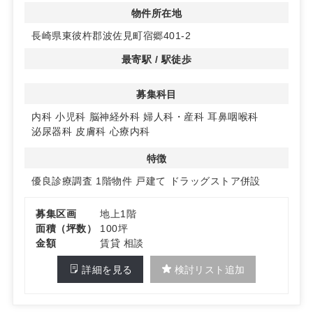
め、最新設備を整えたクリニック開業が可能です。
物件所在地
長崎県東彼杵郡波佐見町宿郷401-2
2. ドラッグストア隣接で早期の認知拡大と集患力向上
隣接するドラッグストアが営業予定で、来店客を通じた早
最寄駅 / 駅徒歩
期の認知向上が期待できます。生活動線上に位置するた
め、安定した集患力を確保しやすい立地です。
募集科目
3. 106台以上の駐車場完備！幅広いエリアからの来院が可
内科
小児科
脳神経外科
婦人科・産科
耳鼻咽喉科
能
泌尿器科
皮膚科
心療内科
お客様用駐車場は106台以上（ドラッグストア・調剤薬局
区画分を含む）を完備予定。車でのアクセスがしやすく、
特徴
幅広いエリアからの患者さまの来院が見込めます。特に糖
尿病内科の診療圏が良好なエリアです。
優良診療調査
1階物件
戸建て
ドラッグストア併設
詳細はお問い合わせください。
募集区画
地上1階
面積（坪数）
100坪
金額
賃貸 相談
詳細を見る
検討リスト追加