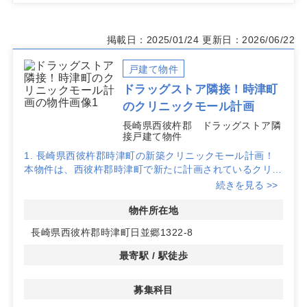
掲載日：2025/01/24
更新日：2026/06/22
戸建て物件
ドラッグストア隣接！時津町
のクリニックモール計画
長崎県西彼杵郡 ドラッグストア隣
接戸建て物件
1. 長崎県西彼杵郡時津町の新築クリニックモール計画！
本物件は、西彼杵郡時津町で新たに計画されているクリニ
ックモールです。地域の医療拠点としての役割が期待され
続きを見る >>
ており、新築のため、最新設備を備えたクリニック開業が
可能です。
物件所在地
長崎県西彼杵郡時津町日並郷1322-8
2. ドラッグストア隣接で高い集患力と早期認知向上
隣接するドラッグストアが営業予定で、地域住民が日常的
最寄駅 / 駅徒歩
に訪れるため、開業当初からの認知拡大が期待できます。
生活動線上に位置し、継続的な集患が見込める魅力的な立
募集科目
地です。