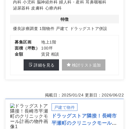
内科
小児科
脳神経外科
婦人科・産科
耳鼻咽喉科
3. 125台以上の駐車場完備！広域からの来院に対応
泌尿器科
皮膚科
心療内科
お客様用駐車場は125台以上（ドラッグストア・調剤薬局
区画分を含む）を完備予定。車でのアクセスが良好で、周
特徴
辺エリアからの患者来院も見込める環境です。
優良診療調査
1階物件
戸建て
ドラッグストア併設
詳細はお問い合わせください。
募集区画
地上1階
面積（坪数）
100坪
金額
賃貸 相談
詳細を見る
検討リスト追加
掲載日：2025/01/24
更新日：2026/06/22
戸建て物件
ドラッグストア隣接！長崎市
平瀬町のクリニックモール計