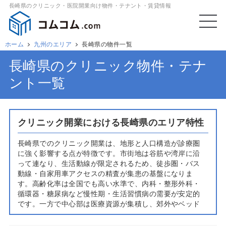
長崎県のクリニック・医院開業向け物件・テナント・賃貸情報
ホーム
九州のエリア
長崎県の物件一覧
長崎県のクリニック物件・テナ
ント一覧
クリニック開業における長崎県のエリア特性
長崎県でのクリニック開業は、地形と人口構造が診療圏
に強く影響する点が特徴です。市街地は谷筋や湾岸に沿
って連なり、生活動線が限定されるため、徒歩圏・バス
動線・自家用車アクセスの精査が集患の基盤になりま
す。高齢化率は全国でも高い水準で、内科・整形外科・
循環器・糖尿病など慢性期・生活習慣病の需要が安定的
です。一方で中心部は医療資源が集積し、郊外やベッド
タウンでは日常診療の受療先が分散する傾向があり、商
業施設併設や駐車場確保が選ばれやすい傾向がありま