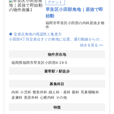
テナント
早良区小田部角地｜居抜で即
始動
福岡市早良区小田部の内科居抜き物
件
◆ 交差点角地の視認性と集患力
小田部4丁目交差点すぐの角地に位置。通行動線からの視
認性が高く、開院初期の認知獲得と集患力の向上に寄与し
続きを見る >>
ます。
物件所在地
◆ 内科居抜きの即応性
福岡県福岡市早良区小田部4-19-5
2026年春まで診療していた内科居抜き。内装はきれいに
保たれており、診療所としての運用イメージが掴みやす
最寄駅 / 駅徒歩
く、スムーズな立ち上げを検討できます。
募集科目
◆ 堅牢RC×レイアウト自由度×契約柔軟
平成4年6月新築の鉄筋コンクリート造で、今年屋根全体
内科
小児科
整形外科
婦人科・産科
眼科
耳鼻咽喉科
の防水工事を実施。柱が少ない構造でレイアウト検討がし
皮膚科
美容外科
心療内科
その他
やすく、定期建物賃貸借ながら中途解約条件も柔軟。幅広
い科目で検討可能で、オーナーは小児科・耳鼻咽喉科を希
特徴
望しています。詳細はお問い合わせください