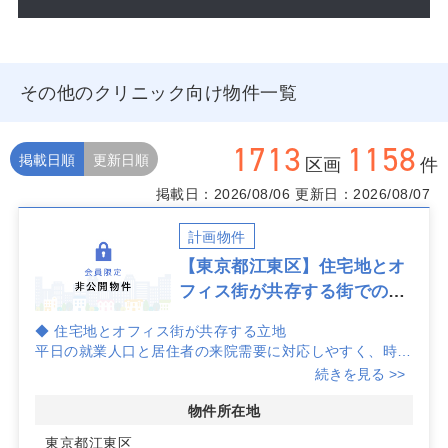
その他のクリニック向け物件一覧
1713
1158
掲載日順
更新日順
区画
件
掲載日：2026/08/06
更新日：2026/08/07
計画物件
【東京都江東区】住宅地とオ
フィス街が共存する街での開
業
◆ 住宅地とオフィス街が共存する立地
平日の就業人口と居住者の来院需要に対応しやすく、時間
帯ごとの集患力を設計しやすい環境です。
続きを見る >>
◆ 計画物件だから進めやすい準備
物件所在地
本物件は計画物件のため、仕様やレイアウトの検討から開
東京都江東区