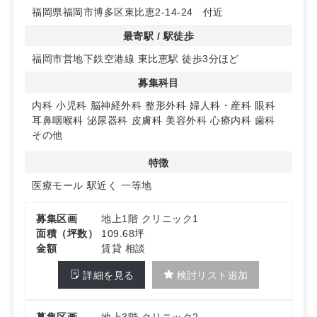
福岡県福岡市博多区東比恵2-14-24 付近
◆ 相乗効果と早期認知
2階フィットネス、4階および3階一部のオフィスが内定
最寄駅 / 駅徒歩
し、日常利用者の往来が見込めます。元ジョイフル跡地の
福岡市営地下鉄空港線 東比恵駅 徒歩3分ほど
ため地域での場所認知が進みやすく、初期の集患力向上を
後押しします。
募集科目
◆ 多科目に対応しやすい計画性
内科
小児科
脳神経外科
整形外科
婦人科・産科
眼科
医療モール計画のため区画の組み合わせでまとまった広さ
耳鼻咽喉科
泌尿器科
皮膚科
美容外科
心療内科
歯科
の確保が可能。内科・小児科・整形外科・耳鼻咽喉科・皮
その他
膚科など多様な診療科目に対応しやすく、医科の診療科目
が優先です。詳細はお問い合わせください。
特徴
医療モール
駅近く
一等地
募集区画
地上1階 クリニック1
面積（坪数）
109.68坪
金額
賃貸 相談
詳細を見る
検討リスト追加
募集区画
地上3階 クリニック2