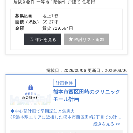
居抜き物件
一等地
1階物件
戸建て
住宅街
募集区画
地上1階
面積（坪数）
55.27坪
金額
賃貸 729,564円
詳細を見る
検討リスト追加
掲載日：2026/08/06
更新日：2026/08/06
計画物件
熊本市西区田崎のクリニック
モール計画
◆中心部計画で早期認知と集患力
JR熊本駅エリアに近接した熊本市西区田崎2丁目での計
画。中心部で昼間人口も多く、イオンタウンやゆめマート
続きを見る >>
が並ぶ通り沿いのため、生活導線上での視認性が期待で