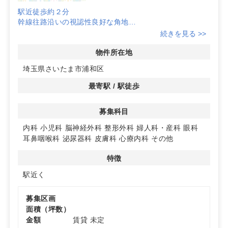
駅近徒歩約２分
幹線往路沿いの視認性良好な角地
脳神経外科 半径500メートル以内に競合なし
続きを見る >>
詳細は問い合わせください
物件所在地
埼玉県さいたま市浦和区
最寄駅 / 駅徒歩
募集科目
内科
小児科
脳神経外科
整形外科
婦人科・産科
眼科
耳鼻咽喉科
泌尿器科
皮膚科
心療内科
その他
特徴
駅近く
募集区画
面積（坪数）
金額
賃貸 未定