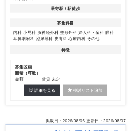
業準備を始めやすいのが特徴です。
区画条件が未設定の項目もあるため、必要設備や導線計画
最寄駅 / 駅徒歩
など要件整理を段階的に進められます。
募集科目
詳細はお問い合わせください
内科
小児科
脳神経外科
整形外科
婦人科・産科
眼科
耳鼻咽喉科
泌尿器科
皮膚科
心療内科
その他
特徴
募集区画
面積（坪数）
金額
賃貸 未定
詳細を見る
検討リスト追加
掲載日：2026/08/06
更新日：2026/08/07