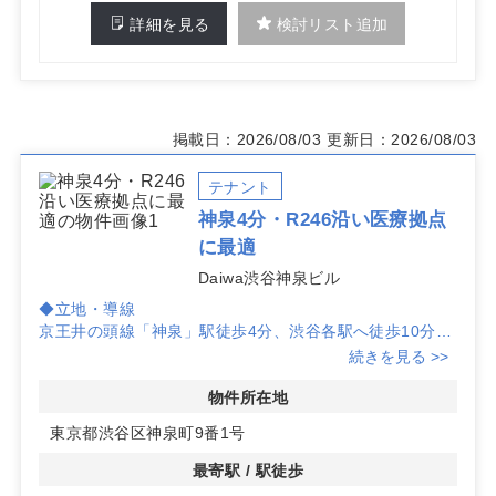
詳細を見る
検討リスト追加
掲載日：2026/08/03
更新日：2026/08/03
テナント
神泉4分・R246沿い医療拠点
に最適
Daiwa渋谷神泉ビル
◆立地・導線
京王井の頭線「神泉」駅徒歩4分、渋谷各駅へ徒歩10分
圏。R246沿いで視認性に配慮しやすく、渋谷マークシテ
続きを見る >>
ィ経由の動線も確保しやすい環境は、開業時の認知向上と
集患力の醸成に役立ちます。
物件所在地
◆区画・仕様
東京都渋谷区神泉町9番1号
1階約70.27㎡（入居時期：2027年1月7日）、3階約92.36
㎡（即日）。ガラスウォールの開放感とエレベーターで来
最寄駅 / 駅徒歩
館しやすく、内科から耳鼻咽喉科・皮膚科など多様な診療