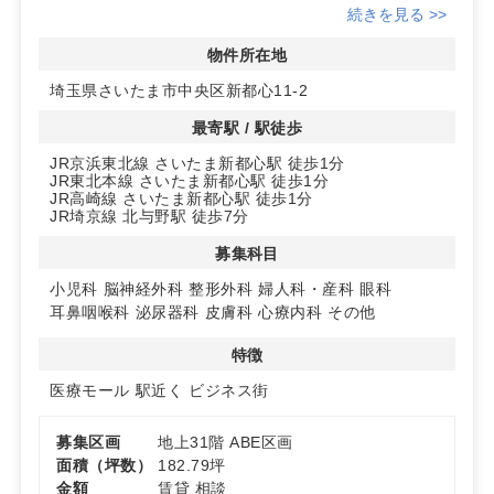
高崎線の乗り入れで来院動線が組みやすく、JR「北与
続きを見る >>
野」駅徒歩7分（埼京線）も利用可能。オフィスが集まる
ビジネス街かつ医療モールの特性により、安定した集患力
物件所在地
を見込みやすい立地です。
埼玉県さいたま市中央区新都心11-2
◆ 信頼性の高いビル性能と患者利便
最寄駅 / 駅徒歩
CASBEE不動産認証Sランク（5つ星）の環境性能に加
JR京浜東北線 さいたま新都心駅 徒歩1分
え、エレベーター・駐車場あり。時間貸し駐車場は20分
JR東北本線 さいたま新都心駅 徒歩1分
毎200円（480円/h）で、車来院にも対応可能。管理費は
JR高崎線 さいたま新都心駅 徒歩1分
賃料に含み、敷金償却なし・更新料なしの条件で運営コス
JR埼京線 北与野駅 徒歩7分
トを見通しやすくできます。
募集科目
◆ クリニック計画に合わせた区画提案
小児科
脳神経外科
整形外科
婦人科・産科
眼科
高層階を含む3区画から選択可能。31階182.79㎡は2026
耳鼻咽喉科
泌尿器科
皮膚科
心療内科
その他
年12月1日入居可、30階91.79㎡は2027年3月1日入居
可、20階84.22㎡は即日入居可。小児科から心療内科まで
特徴
多科目の募集に対応し、定期借家契約・保証金12ヶ月の
前提で開業計画を組み立てやすい区画構成です。
医療モール
駅近く
ビジネス街
詳細はお問い合わせください
募集区画
地上31階 ABE区画
面積（坪数）
182.79坪
金額
賃貸 相談