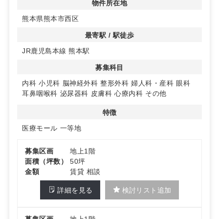
き、開業初期の早期認知と集患力の醸成につなげやすい立
物件所在地
地です。
熊本県熊本市西区
◆病診連携に適した周辺医療環境
最寄駅 / 駅徒歩
近隣には機関病院が所在しており、紹介や逆紹介など病診
JR鹿児島本線 熊本駅
連携を見据えた診療体制の構築に適しています。救急・専
門医療へのアクセス面でも連携導線を意識した計画が取り
募集科目
やすく、地域医療への貢献度を高めやすい環境です。
内科
小児科
脳神経外科
整形外科
婦人科・産科
眼科
◆複合施設×柔軟区画で計画しやすい
耳鼻咽喉科
泌尿器科
皮膚科
心療内科
その他
複合施設内のクリニックモール計画で、区画は希望の広さ
に応じた検討が可能。約2,480坪の敷地規模を活かした配
特徴
置計画が期待でき、1階想定区画や動線計画も含めて調整
医療モール
一等地
しやすい点が特徴です。契約は定期建物賃貸借30年。詳
細はお問い合わせください
募集区画
地上1階
面積（坪数）
50坪
金額
賃貸 相談
詳細を見る
検討リスト追加
募集区画
地上1階