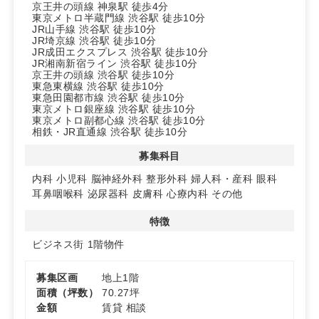
京王井の頭線 神泉駅 徒歩4分
計画に適したスケールです。
東京メトロ半蔵門線 渋谷駅 徒歩10分
◆設備・契約条件
JR山手線 渋谷駅 徒歩10分
機械式駐車場10台に加え身障者用1台あり（サイズ制限
JR埼京線 渋谷駅 徒歩10分
有）。定期借家2年（再契約応相談）、管理費込、礼金・
JR成田エクスプレス 渋谷駅 徒歩10分
JR湘南新宿ライン 渋谷駅 徒歩10分
償却なし。保証会社利用により敷金を抑えられる場合があ
京王井の頭線 渋谷駅 徒歩10分
ります。
東急東横線 渋谷駅 徒歩10分
東急田園都市線 渋谷駅 徒歩10分
詳細はお問い合わせください。
東京メトロ銀座線 渋谷駅 徒歩10分
東京メトロ副都心線 渋谷駅 徒歩10分
相鉄・JR直通線 渋谷駅 徒歩10分
募集科目
内科
小児科
脳神経外科
整形外科
婦人科・産科
眼科
耳鼻咽喉科
泌尿器科
皮膚科
心療内科
その他
特徴
ビジネス街
1階物件
募集区画
地上1階
面積（坪数）
70.27坪
金額
賃貸 相談