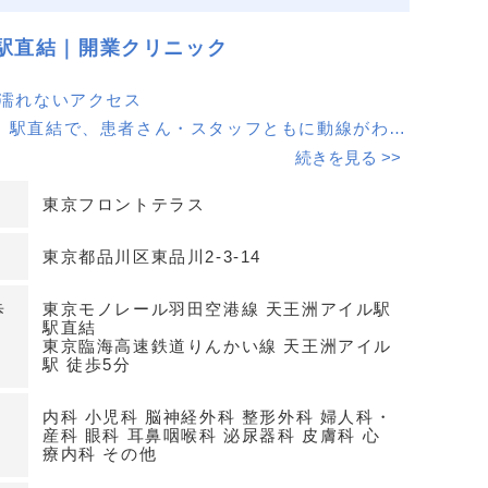
駅直結｜開業クリニック
に濡れないアクセス
」駅直結で、患者さん・スタッフともに動線がわか
時も通院しやすい環境です。りんかい線「天王洲ア
続きを見る >>
徒歩5分と乗り入れが良く、集患力の底上げが期待
東京フロントテラス
東京都品川区東品川2-3-14
トとして使いやすい基本スペック
スの高層フロア区画（12階）、専有面積は82.21
歩
東京モノレール羽田空港線 天王洲アイル駅
ー有り・駐車場有り、鉄骨鉄筋コンクリート造・鉄
駅直結
東京臨海高速鉄道りんかい線 天王洲アイル
6月竣工の堅牢な建物です。保証金は12ヶ月、入居開
駅 徒歩5分
0月1日を予定しています。
内科 小児科 脳神経外科 整形外科 婦人科・
産科 眼科 耳鼻咽喉科 泌尿器科 皮膚科 心
で検討可能な募集条件
療内科 その他
整形外科、眼科、耳鼻咽喉科、皮膚科、美容外科、