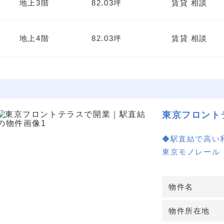
地上3階
82.03坪
賃貸 相談
地上4階
82.03坪
賃貸 相談
東京フロント
◆駅直結で高い
東京モノレール
のダブルアクセ
の利便性が高く
物件名
視認性も確保し
◆医療向けに適
物件所在地
大規模リニュー