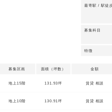
な空調方式によ
最寄駅 / 駅徒
エレベーター・
様です。199
す。
◆区画・入居時
募集科目
約130㎡台の
科・整形外科・
可能。10階は即
特徴
月。
詳細はお問い合
募集区画
面積（坪数）
金額
地上15階
131.93坪
賃貸 相談
地上10階
130.91坪
賃貸 相談