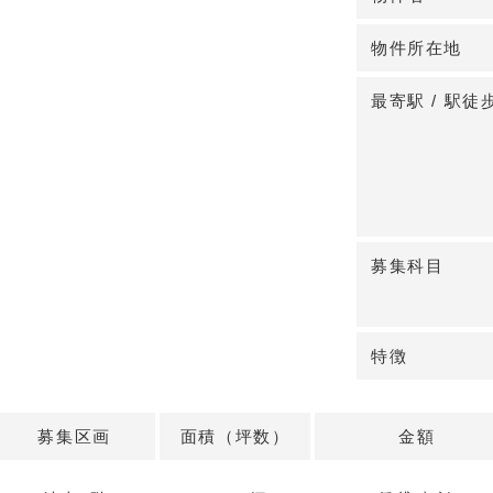
しやすいポジシ
物件所在地
◆診療科目の展
内科・小児科・
最寄駅 / 駅徒
再開発が進む大
利用者への露出
詳細はお問い合
募集科目
特徴
募集区画
面積（坪数）
金額