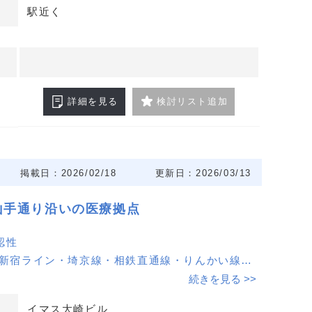
科目での募集に対応。ビル内動線計画やレイアウト
駅近く
く、将来の増改装も視野に入れやすい区画規模で
わせください。
詳細を見る
検討リスト追加
掲載日：2026/02/18
更新日：2026/03/13
山手通り沿いの医療拠点
認性
南新宿ライン・埼京線・相鉄直通線・りんかい線の
。
続きを見る >>
ゲートシティ前の立地で視認性が高く、来院案内が
イマス大崎ビル