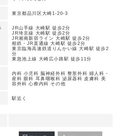
ョンです。
東京都品川区大崎1-20-3
開幅と集患力
耳鼻咽喉科・眼科・皮膚科ほか幅広い科目で募集。
歩
JR山手線 大崎駅 徒歩2分
崎エリアで駅近・大通り沿いの特性を活かし、周辺
JR埼京線 大崎駅 徒歩2分
JR湘南新宿ライン 大崎駅 徒歩2分
が見込めるため集患力に寄与が期待できます。
相鉄・JR直通線 大崎駅 徒歩2分
東京臨海高速鉄道りんかい線 大崎駅 徒歩2
分
わせください
東急池上線 大崎広小路駅 徒歩11分
内科 小児科 脳神経外科 整形外科 婦人科・
産科 眼科 耳鼻咽喉科 泌尿器科 皮膚科 美
容外科 心療内科 その他
駅近く