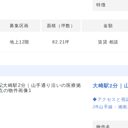
心療内科など多
特徴
の検討がしやす
す。
募集区画
面積（坪数）
金額
詳細はお問い合
地上12階
82.21坪
賃貸 相談
大崎駅2分｜
◆アクセスと視
JR山手線・湘
大崎駅徒歩2分
山手通り沿い、
物件名