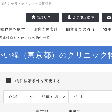
開業向け物件・テナント・賃貸情報
検討リスト
会員限定物件
医療物件を探す
開業支援実績
開業までの流れ
物件
高速鉄道りんかい線の物件一覧
かい線（東京都）のクリニック
物件検索条件を変更する
都道府県
科目
東京都
未設定