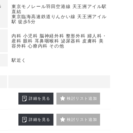
り診療時間帯や季節に応じた室内環境調整が可能。
歩
東京モノレール羽田空港線 天王洲アイル駅
駐車場有りで、物品搬入や送迎にも対応しやすい仕
直結
東京臨海高速鉄道りんかい線 天王洲アイル
2年6月竣工ながら共用部含め良好な管理が期待できま
駅 徒歩5分
期の選択肢
内科 小児科 脳神経外科 整形外科 婦人科・
産科 眼科 耳鼻咽喉科 泌尿器科 皮膚科 美
フロアでレイアウト計画が立てやすく、内科・小児
容外科 心療内科 その他
眼科・耳鼻咽喉科・皮膚科など幅広い診療科に対応
日可、15階は2026年7月1日入居可。保証金12ヶ
駅近く
わせください
詳細を見る
検討リスト追加
詳細を見る
検討リスト追加