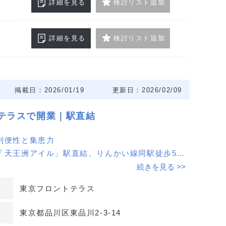
詳細を見る
検討リスト追加
詳細を見る
検討リスト追加
掲載日：2026/01/19
更新日：2026/02/09
テラスで開業｜駅直結
利便性と集患力
「天王洲アイル」駅直結、りんかい線同駅徒歩5分
ス。雨天でも動線が確保しやすく、通勤・通院双方
続きを見る >>
集患力が見込めます。ブランド感のある湾岸立地で
東京フロントテラス
やすい環境です。
したビルスペック
東京都品川区東品川2-3-14
アル実施済みのSRC造オフィスで、個別制御可能