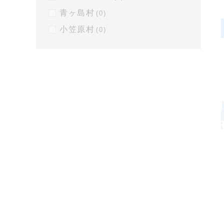
青ヶ島村
(0)
小笠原村
(0)