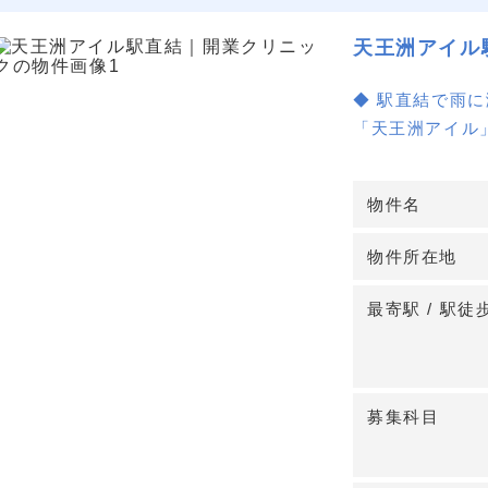
天王洲アイル
◆ 駅直結で雨
「天王洲アイル
りやすく、雨天
イル」駅からも
物件名
できます。
物件所在地
◆ 医療テナン
東京フロントテラ
最寄駅 / 駅徒
㎡。エレベータ
筋造で1992年
始は2026年1
募集科目
◆ 幅広い科目
内科や小児科、