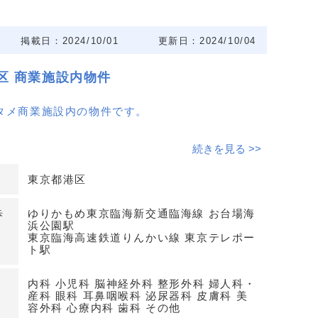
掲載日：2024/10/01
更新日：2024/10/04
区 商業施設内物件
タメ商業施設内の物件です。
11月〜2025年2月
続きを見る >>
東京都港区
歩
ゆりかもめ東京臨海新交通臨海線 お台場海
浜公園駅
東京臨海高速鉄道りんかい線 東京テレポー
ト駅
内科 小児科 脳神経外科 整形外科 婦人科・
産科 眼科 耳鼻咽喉科 泌尿器科 皮膚科 美
容外科 心療内科 歯科 その他