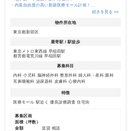
・内装自由度の高い新築医療モール計画！
・最寄り駅の乗降客数は1日あたり約8万人！
続きを見る >>
物件所在地
東京都新宿区
最寄駅 / 駅徒歩
東京メトロ東西線 早稲田駅
都営都電荒川線 早稲田駅
募集科目
内科
小児科
脳神経外科
整形外科
婦人科・産科
眼科
耳鼻咽喉科
泌尿器科
皮膚科
心療内科
特徴
医療モール
駅近く
優良診療調査
住宅街
募集区画
面積（坪数）
金額
賃貸 相談