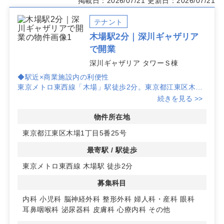
掲載日：2026/07/21
更新日：2026/07/21
テナント
木場駅2分｜深川ギャザリア
で開業
深川ギャザリア タワーＳ棟
◆駅近×商業施設内の利便性
東京メトロ東西線「木場」駅徒歩2分。東京都江東区木場
1丁目の深川ギャザリア タワーS棟内テナントで、商業施
続きを見る >>
設内の導線を活かした立地です。患者様が通院しやすいア
クセス性が集患力の下支えになります。
物件所在地
東京都江東区木場1丁目5番25号
◆クリニック向け区画と柔軟な計画
3階の区画A・B・Cで募集。エレベーター完備、駐車場有
最寄駅 / 駅徒歩
り、即日入居可のため、内装計画からスムーズに着手でき
東京メトロ東西線 木場駅 徒歩2分
ます。募集科目は内科、小児科、脳神経外科、整形外科、
婦人科・産科、眼科、耳鼻咽喉科、泌尿器科、皮膚科、心
募集科目
療内科、その他に対応。面積や詳細条件は各区画の情報を
ご参照ください。
内科
小児科
脳神経外科
整形外科
婦人科・産科
眼科
耳鼻咽喉科
泌尿器科
皮膚科
心療内科
その他
◆安心の建物性能と運営面