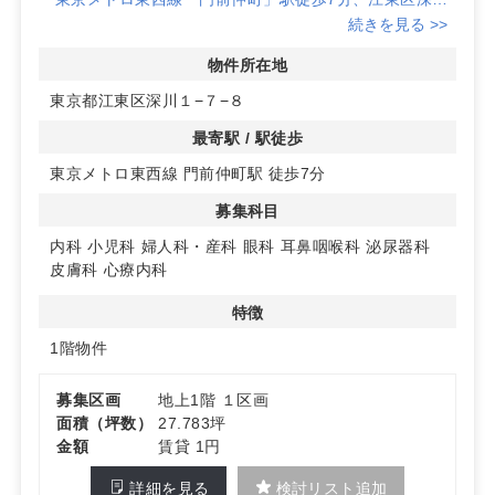
1丁目の1階テナント。
続きを見る >>
駅利用者と地域住民の通院利便性を両立し、クリニック
の基盤づくりに適した立地です。
物件所在地
東京都江東区深川１−７−８
◆1階区画で来院しやすい動線設計に適合
フロア移動が不要な1階のため、ベビーカーや高齢者も
最寄駅 / 駅徒歩
来院しやすい環境を計画しやすい点が魅力です。
東京メトロ東西線 門前仲町駅 徒歩7分
受付から診療室までの動線をコンパクトに設計し、開業
後の運営効率化にもつなげやすい区画です。
募集科目
詳細はお問い合わせください！
内科
小児科
婦人科・産科
眼科
耳鼻咽喉科
泌尿器科
皮膚科
心療内科
特徴
1階物件
募集区画
地上1階 １区画
面積（坪数）
27.783坪
金額
賃貸 1円
詳細を見る
検討リスト追加