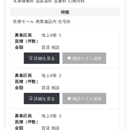
耳鼻咽喉科
泌尿器科
皮膚科
心療内科
定で開業準備の見通しが立てやすい計画です。
特徴
◆ クリニックモール計画の柔軟性
医療モール
商業施設内
住宅街
約200坪を4つのクリニックと調剤薬局で分割予定（各約
30～40坪想定）。
募集区画
地上4階 １
詳細はお問い合わせください
面積（坪数）
金額
賃貸 相談
詳細を見る
検討リスト追加
募集区画
地上4階 ２
面積（坪数）
金額
賃貸 相談
詳細を見る
検討リスト追加
募集区画
地上4階 ３
面積（坪数）
金額
賃貸 相談