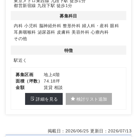
東京メトロ東西線 九段下駅 徒歩1分
は2026年11月8日を予定。保証金は賃料の12ヶ月分。内
都営新宿線 九段下駅 徒歩1分
科・小児科・脳神経外科・整形外科・婦人科・眼科・耳鼻
咽喉科・泌尿器科・皮膚科・美容外科・心療内科ほか、幅
募集科目
広い診療科目の募集に対応しています。
内科
小児科
脳神経外科
整形外科
婦人科・産科
眼科
耳鼻咽喉科
泌尿器科
皮膚科
美容外科
心療内科
◆クリニック開業のポイント
その他
駅徒歩1分の分かりやすい所在地は初診案内が容易で、再
診時も迷いにくい導線が確保しやすく、安定した集患力の
特徴
構築に寄与します。エレベーターにより来院時の上下移動
の負担を軽減でき、幅広い年齢層の受診に配慮した環境づ
駅近く
くりが可能です。千代田区の中心エリアに拠点を置きたい
医療機関のサテライトや新規開業にも適しています。
募集区画
地上4階
面積（坪数）
74.18坪
詳細はお問い合わせください。
金額
賃貸 相談
詳細を見る
検討リスト追加
掲載日：2026/06/25
更新日：2026/07/13