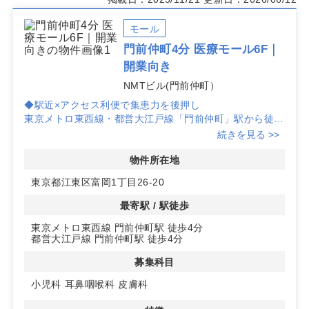
モール
門前仲町4分 医療モール6F｜
開業向き
NMTビル(門前仲町）
◆駅近×アクセス利便で集患力を後押し
東京メトロ東西線・都営大江戸線「門前仲町」駅から徒歩
4分。
続きを見る >>
バス路線も利用しやすい江東区富岡アドレスで、平日・休
日いずれも通院しやすい導線が確保できます。
物件所在地
東京都江東区富岡1丁目26-20
◆医療モールの相乗効果
NMTビル(門前仲町)は1階調剤薬局、2階内科、3～4階整
最寄駅 / 駅徒歩
形外科、5階歯科が入居済。
東京メトロ東西線 門前仲町駅 徒歩4分
6階区画は小児科・耳鼻咽喉科・皮膚科の募集で、院内完
都営大江戸線 門前仲町駅 徒歩4分
結しやすい受診動線が形成され、近隣住民やオフィスワー
カーの来院ニーズに対応しやすい環境です。
募集科目
詳細はお問い合わせください
小児科
耳鼻咽喉科
皮膚科