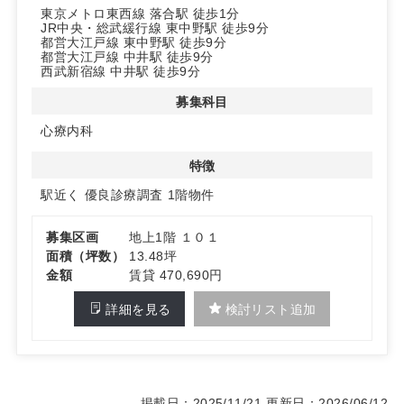
東京メトロ東西線 落合駅 徒歩1分
が魅力です。
JR中央・総武緩行線 東中野駅 徒歩9分
地上1階区画でアプローチが明快なため、患者動線をシン
都営大江戸線 東中野駅 徒歩9分
プルに構築できます。
都営大江戸線 中井駅 徒歩9分
西武新宿線 中井駅 徒歩9分
◆ 開業に向けた計画が立てやすい条件
募集科目
入居は5月初旬予定、定期借家2年で運営計画の見通しが
立てやすい条件です。
心療内科
募集科目は内科・小児科・整形外科・皮膚科・耳鼻咽喉科
など幅広く相談可能で、エリア需要に合わせた診療体制を
特徴
設計できます。
駅近く
優良診療調査
1階物件
詳細はお問い合わせください。
募集区画
地上1階 １０１
面積（坪数）
13.48坪
金額
賃貸 470,690円
詳細を見る
検討リスト追加
掲載日：2025/11/21
更新日：2026/06/12