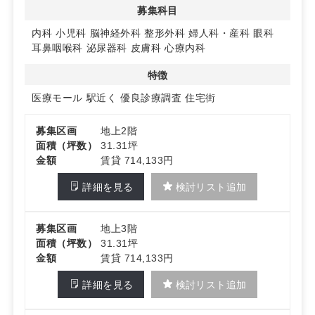
◆統一規模の区画で計画しやすい
募集科目
2階〜8階は各31.31坪を募集。診療フローを描きやすい標
準化された面積で、フロア選択の検討がしやすいのが特
内科
小児科
脳神経外科
整形外科
婦人科・産科
眼科
長。
耳鼻咽喉科
泌尿器科
皮膚科
心療内科
物件特性は医療モール・駅近・住宅街立地で、募集科目も
多科目に対応。
特徴
医療モール
駅近く
優良診療調査
住宅街
詳細はお問い合わせください
募集区画
地上2階
面積（坪数）
31.31坪
金額
賃貸 714,133円
詳細を見る
検討リスト追加
募集区画
地上3階
面積（坪数）
31.31坪
金額
賃貸 714,133円
詳細を見る
検討リスト追加