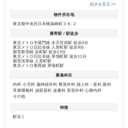
続きを見る >>
◆魅力的な眺望隅田川を望む素晴らしい眺望が魅力。リラ
ックスできる環境で、患者様にも好印象を与えます。
物件所在地
東京都中央区日本橋箱崎町３６-２
◆開業に最適Daiwaリバーゲート内に位置し、周辺には
様々な商業施設があり、患者様の集患力向上に寄与しま
最寄駅 / 駅徒歩
す。
東京メトロ半蔵門線 水天宮前駅 徒歩3分
東京メトロ日比谷線 人形町駅 徒歩9分
詳細はお問い合わせください！
都営新宿線 浜町駅 徒歩13分
東京メトロ日比谷線 茅場町駅 徒歩11分
都営浅草線 人形町駅
東京メトロ東西線 茅場町駅
募集科目
内科
小児科
脳神経外科
整形外科
婦人科・産科
眼科
耳鼻咽喉科
泌尿器科
皮膚科
美容外科
心療内科
その他
特徴
駅近く