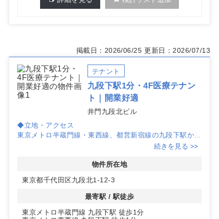
掲載日：2026/06/25
更新日：2026/07/13
テナント
九段下駅1分・4F医療テナン
ト｜開業好適
井門九段北ビル
◆立地・アクセス
東京メトロ半蔵門線・東西線、都営新宿線の九段下駅から
徒歩1分。3路線が使えるため来院経路の選択肢が広く、
続きを見る >>
千代田区九段北アドレスで通院の案内もしやすい立地で
す。駅近の強みを活かし、日常的な通院ニーズを取り込み
物件所在地
やすい集患力が見込めます。
東京都千代田区九段北1-12-3
◆区画・建物情報
最寄駅 / 駅徒歩
募集区画は地上4階・約74.18㎡。エレベーター有り、鉄
東京メトロ半蔵門線 九段下駅 徒歩1分
筋コンクリート造、竣工1979年3月のビルです。入居時期