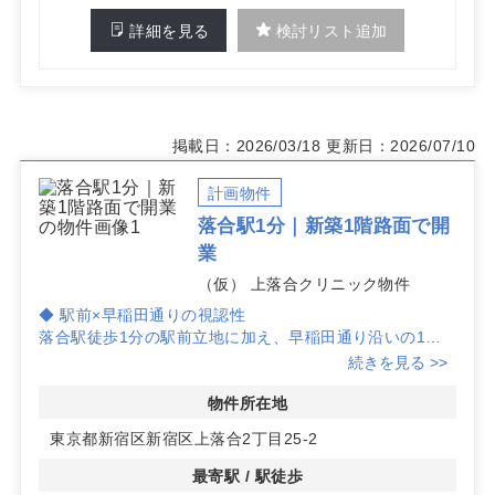
詳細を見る
検討リスト追加
掲載日：2026/03/18
更新日：2026/07/10
計画物件
落合駅1分｜新築1階路面で開
業
（仮） 上落合クリニック物件
◆ 駅前×早稲田通りの視認性
落合駅徒歩1分の駅前立地に加え、早稲田通り沿いの1階
路面で通行者からの視認性が高く、地域での認知形成と集
続きを見る >>
患力の向上が期待しやすいポジションです。東中野・中井
へも徒歩圏で広域アクセスに対応します。
物件所在地
東京都新宿区新宿区上落合2丁目25-2
◆ 新築RC×1フロア1住戸の安心感
2026年4月竣工予定の新築RC。1フロア1住戸、南向きで
最寄駅 / 駅徒歩
採光良好のため、待合・バックヤード計画が立てやすいの