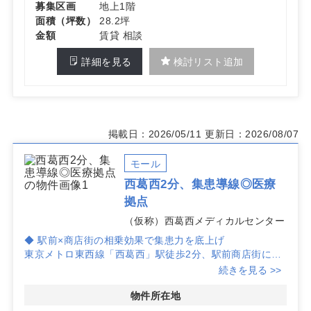
募集区画
地上1階
ビジネス街・1階物件の利点を活かした導線計画が立てや
面積（坪数）
28.2坪
すい物件です。詳細はお問い合わせください
金額
賃貸 相談
詳細を見る
検討リスト追加
掲載日：2026/05/11
更新日：2026/08/07
モール
西葛西2分、集患導線◎医療
拠点
（仮称）西葛西メディカルセンター
◆ 駅前×商店街の相乗効果で集患力を底上げ
東京メトロ東西線「西葛西」駅徒歩2分、駅前商店街にス
ーパー・ドラッグストア・飲食店が集積。
続きを見る >>
人通りが多く視認性に優れ、複数看板設置可の計画と相ま
って早期の認知形成が期待できます。
物件所在地