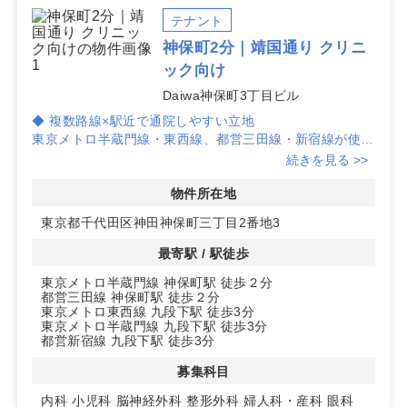
テナント
神保町2分｜靖国通り クリニ
ック向け
Daiwa神保町3丁目ビル
◆ 複数路線×駅近で通院しやすい立地
東京メトロ半蔵門線・東西線、都営三田線・新宿線が使え
る神保町/九段下から徒歩2〜3分。靖国通り沿いで視認性
続きを見る >>
が高く、通行量のあるエリアのため通院動線を確保しやす
く、集患力の向上を図りやすいロケーションです。
物件所在地
東京都千代田区神田神保町三丁目2番地3
◆ 明るいフロアと汎用性の高い区画
広い窓面で自然光が入りやすい8階区画、約103.87㎡のレ
最寄駅 / 駅徒歩
イアウトが検討しやすいテナントです。2010年築の鉄骨
東京メトロ半蔵門線 神保町駅 徒歩２分
造ビルでエレベーター完備。待合から診察、処置スペース
都営三田線 神保町駅 徒歩２分
までゾーニング計画を進めやすい環境です。
東京メトロ東西線 九段下駅 徒歩3分
東京メトロ半蔵門線 九段下駅 徒歩3分
◆ 開業準備を後押しする環境
都営新宿線 九段下駅 徒歩3分
東京都千代田区神田神保町三丁目のDaiwa神保町3丁目ビ
募集科目
ル内。駐車場の用意があり、搬入や関係車両の手配にも配
慮しやすい点が魅力です。保証金は賃料の12ヶ月分、入
内科
小児科
脳神経外科
整形外科
婦人科・産科
眼科