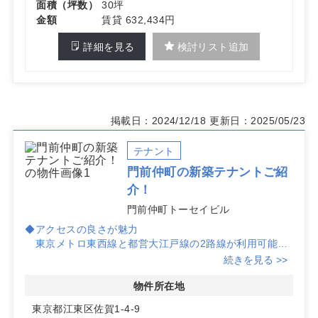
面積（坪数）
30坪
金額
賃貸 632,434円
詳細を見る
検討リスト追加
掲載日：2024/12/18
更新日：2025/05/23
テナント
門前仲町の新築テナントご紹
介！
門前仲町トーセイビル
◆アクセスの良さが魅力
東京メトロ東西線と都営大江戸線の2路線が利用可能
で、門前仲町駅から徒歩7分の便利な立地です。通勤や患
続きを見る >>
者様のアクセスにも最適です。
物件所在地
◆2024年4月竣工の新築物件
東京都江東区佐賀1-4-9
最新の設備が揃った新築テナントで、快適な診療環境を