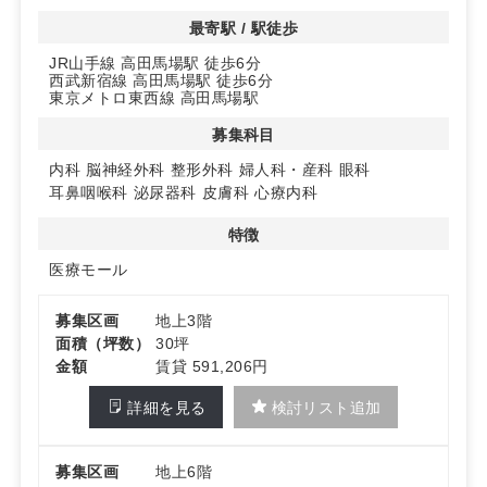
内科、小児科、脳神経外科、整形外科、婦人科・産科、
最寄駅 / 駅徒歩
眼科、耳鼻咽喉科、泌尿器科、皮膚科、心療内科といった
JR山手線 高田馬場駅 徒歩6分
幅広い診療科目に対応可能です。
西武新宿線 高田馬場駅 徒歩6分
東京メトロ東西線 高田馬場駅
◆2026年2月入居開始
新規開業や移転をお考えの方に最適な物件です。2026
募集科目
年2月からの入居開始なので、
内科
脳神経外科
整形外科
婦人科・産科
眼科
計画に余裕を持って準備を進めることができます。
耳鼻咽喉科
泌尿器科
皮膚科
心療内科
詳細はお問い合わせください！
特徴
医療モール
募集区画
地上3階
面積（坪数）
30坪
金額
賃貸 591,206円
詳細を見る
検討リスト追加
募集区画
地上6階