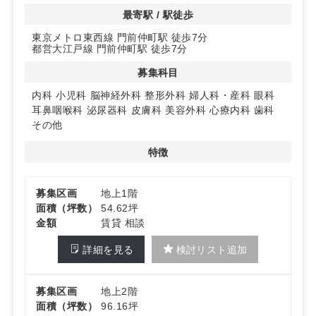
提供します。鉄筋コンクリート構造で耐久性も抜群です。
最寄駅 / 駅徒歩
東京メトロ東西線 門前仲町駅 徒歩7分
◆充実の駐車場とエレベーター完備
都営大江戸線 門前仲町駅 徒歩7分
駐車場があり、車での来院も安心。エレベーターも完備
されており、患者様の移動をスムーズにサポートします。
募集科目
詳細はお問い合わせください！
内科
小児科
脳神経外科
整形外科
婦人科・産科
眼科
耳鼻咽喉科
泌尿器科
皮膚科
美容外科
心療内科
歯科
その他
特徴
募集区画
地上1階
面積（坪数）
54.62坪
金額
賃貸 相談
詳細を見る
検討リスト追加
募集区画
地上2階
面積（坪数）
96.16坪