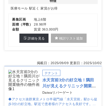
特徴
医療モール
駅近く
家賃がお得
募集区画
地上6階
面積（坪数）
28.98坪
金額
賃貸 363,000円
詳細を見る
検討リスト追加
掲載日：2025/09/09
更新日：2025/10/02
テナント
水天宮前3分の好立地！隅田
川が見えるクリニック開業物
件
Daiwaリバーゲート
◆アクセス抜群東京メトロ半蔵門線「水天宮前」駅から徒
歩3分の好立地。駅近で患者様のアクセスも良好です。