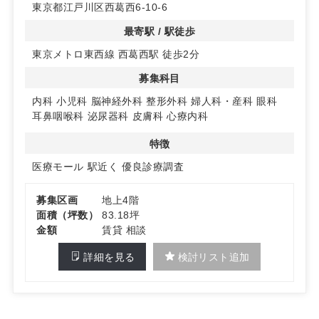
東京都江戸川区西葛西6-10-6
◆ ファミリー層が厚い江戸川区西葛西で幅広い受療ニー
ズ
最寄駅 / 駅徒歩
周辺はファミリー層からも人気の居住エリアで、幅広い年
東京メトロ東西線 西葛西駅 徒歩2分
代の受療動機が見込めます。
小児科・内科など日常受診に加え、生活動線上で通いやす
募集科目
い立地が再来・継続受診につながります。
内科
小児科
脳神経外科
整形外科
婦人科・産科
眼科
詳細はお問い合わせください
耳鼻咽喉科
泌尿器科
皮膚科
心療内科
特徴
医療モール
駅近く
優良診療調査
募集区画
地上4階
面積（坪数）
83.18坪
金額
賃貸 相談
詳細を見る
検討リスト追加