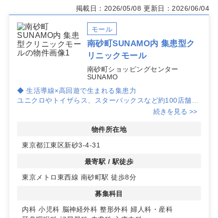
掲載日：2026/05/08
更新日：2026/06/04
モール
南砂町SUNAMO内 集患型ク
リニックモール
南砂町ショッピングセンター
SUNAMO
◆ 生活導線×高回遊で生まれる集患力
ユニクロやトイザらス、スターバックスなど約100店舗が
入る大型商業施設内。
続きを見る >>
南砂町駅徒歩8分に加え、駐車場1,240台（3時間無料）・
駐輪場1,700台で来館手段が多様。
物件所在地
日常利用の回遊性が見込め、安定した集患導線を設計しや
東京都江東区新砂3-4-31
すい環境です。
最寄駅 / 駅徒歩
◆ エリア成長とデータに基づく将来性
東京メトロ東西線 南砂町駅 徒歩8分
同エリアは2008年の開業以降に大型マンションが多数供
給され人口が増加。
募集科目
テナントリニューアル効果も重なり、昨年度はSUNAMO
過去最高の売上高197億円を記録。
内科
小児科
脳神経外科
整形外科
婦人科・産科
今後も患者数の増加が予測され、2027年4月頃入居開始予