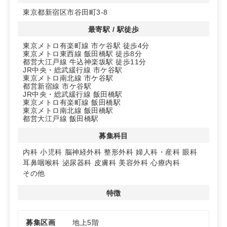
◆広々としたスペース
東京都新宿区市谷田町3-8
5階フロアに46坪の広さを確保しています。
クリニックとしての多様なレイアウトが可能で、患者様
最寄駅 / 駅徒歩
に快適な空間を提供できます。
東京メトロ有楽町線 市ケ谷駅 徒歩4分
東京メトロ東西線 飯田橋駅 徒歩8分
◆市ヶ谷科学技術イノベーションセンタービル
都営大江戸線 牛込神楽坂駅 徒歩11分
このビルは地域のランドマークであり、視認性も高く、
JR中央・総武緩行線 市ケ谷駅
クリニック開業には最適です。
東京メトロ南北線 市ケ谷駅
都営新宿線 市ケ谷駅
JR中央・総武緩行線 飯田橋駅
詳細はお問い合わせください！
東京メトロ有楽町線 飯田橋駅
東京メトロ南北線 飯田橋駅
都営大江戸線 飯田橋駅
募集科目
内科
小児科
脳神経外科
整形外科
婦人科・産科
眼科
耳鼻咽喉科
泌尿器科
皮膚科
美容外科
心療内科
その他
特徴
募集区画
地上5階