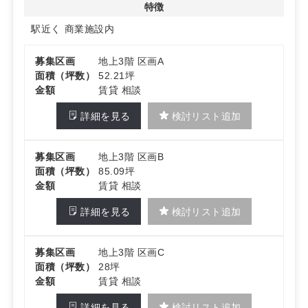
2003年1月竣工、SRC造+S造の制震構造で、医療テナン
特徴
トとしての安心感があります。所在地は東京都江東区木場
駅近く
商業施設内
1丁目5番25号。保証金は2ヶ月で、テナント運営の初期計
画を立てやすい仕様です。
募集区画
地上3階 区画A
詳細はお問い合わせください
面積（坪数）
52.21坪
金額
賃貸 相談
詳細を見る
検討リスト追加
募集区画
地上3階 区画B
面積（坪数）
85.09坪
金額
賃貸 相談
詳細を見る
検討リスト追加
募集区画
地上3階 区画C
面積（坪数）
28坪
金額
賃貸 相談
詳細を見る
検討リスト追加