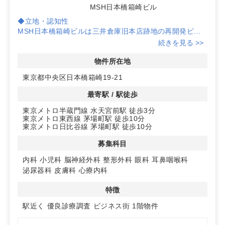
MSH日本橋箱崎ビル
◆立地・認知性
MSH日本橋箱崎ビルは三井倉庫旧本店跡地の再開発ビ
ル。旧IBM箱崎ビルとしての高い認知によりクリニックの
続きを見る >>
ブランディングに寄与。郵便局・カフェ・コンビニ並びで
生活導線に乗りやすく、半蔵門線「水天宮前」徒歩3分、
物件所在地
茅場町徒歩10分でオフィスワーカーと周辺住民の双方に
東京都中央区日本橋箱崎19-21
届く立地です。
最寄駅 / 駅徒歩
◆集患ポテンシャル
東京メトロ半蔵門線 水天宮前駅 徒歩3分
一次診療圏のクリニック数は4件。昼間人口約5.6万人・
東京メトロ東西線 茅場町駅 徒歩10分
夜間約1.2万人で、推計患者数は整形外科261人/日、内科
東京メトロ日比谷線 茅場町駅 徒歩10分
240人/日、眼科117人/日、皮膚科115人/日、耳鼻咽喉科
106人/日と医療機関が不足傾向。2026年夏に東京メトロ
募集科目
本社移転が確定し、就業人口約4,000人見込みで集患力の
内科
小児科
脳神経外科
整形外科
眼科
耳鼻咽喉科
底上げが期待できます。
泌尿器科
皮膚科
心療内科
◆区画・募集概要
特徴
地上1階のクリニック区画、スケルトン渡し。内見可能、
即入居可。募集科目は内科・小児科・脳神経外科・整形外
駅近く
優良診療調査
ビジネス街
1階物件
科・眼科・耳鼻咽喉科・泌尿器科・皮膚科・心療内科。建
物はRC造・地上25階地下3階、1989年3月竣工。駅近・