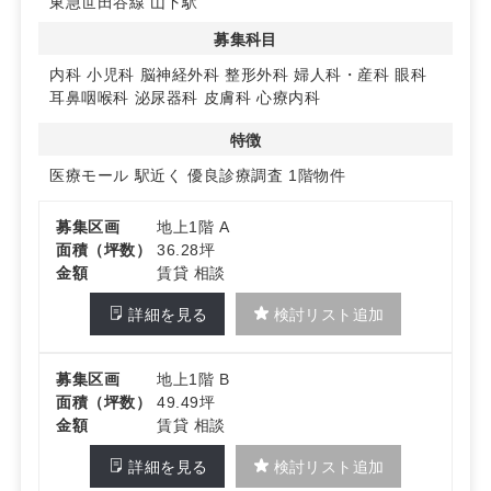
東急世田谷線 山下駅
募集科目
内科
小児科
脳神経外科
整形外科
婦人科・産科
眼科
耳鼻咽喉科
泌尿器科
皮膚科
心療内科
特徴
医療モール
駅近く
優良診療調査
1階物件
募集区画
地上1階 A
面積（坪数）
36.28坪
金額
賃貸 相談
詳細を見る
検討リスト追加
募集区画
地上1階 B
面積（坪数）
49.49坪
金額
賃貸 相談
詳細を見る
検討リスト追加