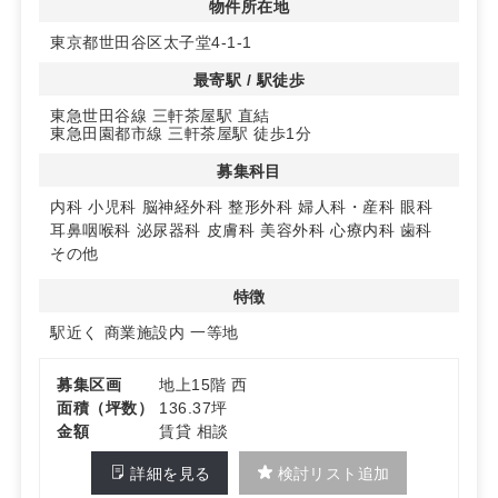
物件所在地
◆多様な診療科目に対応
東京都世田谷区太子堂4-1-1
内科や小児科をはじめ、幅広い診療科目での開業が可能で
す。15階と13階にそれぞれ異なる面積の区画があり、診
最寄駅 / 駅徒歩
療内容に応じたスペース選びができます。
東急世田谷線 三軒茶屋駅 直結
東急田園都市線 三軒茶屋駅 徒歩1分
◆利便性の高い設備
キャロットタワーは駐車場完備で、訪れる患者さまにとっ
募集科目
ても利便性が高いです。建物内にはエレベーターもあり、
どのフロアへのアクセスも快適に行えます。詳細はお問い
内科
小児科
脳神経外科
整形外科
婦人科・産科
眼科
合わせください。
耳鼻咽喉科
泌尿器科
皮膚科
美容外科
心療内科
歯科
その他
特徴
駅近く
商業施設内
一等地
募集区画
地上15階 西
面積（坪数）
136.37坪
金額
賃貸 相談
詳細を見る
検討リスト追加