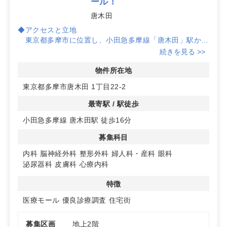
ール！
唐木田
◆アクセスと立地
東京都多摩市に位置し、小田急多摩線「唐木田」駅から
徒歩16分の便利な場所にあります。
続きを見る >>
地域住民にとってアクセスしやすい立地です。
物件所在地
◆駐車場完備
東京都多摩市唐木田 1丁目22-2
約300台の駐車場を完備しており、車で訪れる患者様に
も快適にご利用いただけます。
最寄駅 / 駅徒歩
小田急多摩線 唐木田駅 徒歩16分
◆診療圏の魅力
循環器、呼吸器、消化器、糖尿病内科、精神科、整形外
募集科目
科、眼科といった診療圏が良好で、
さまざまな科目のクリニックに適しています。
内科
脳神経外科
整形外科
婦人科・産科
眼科
泌尿器科
皮膚科
心療内科
詳細はお問い合わせください！
特徴
医療モール
優良診療調査
住宅街
募集区画
地上2階