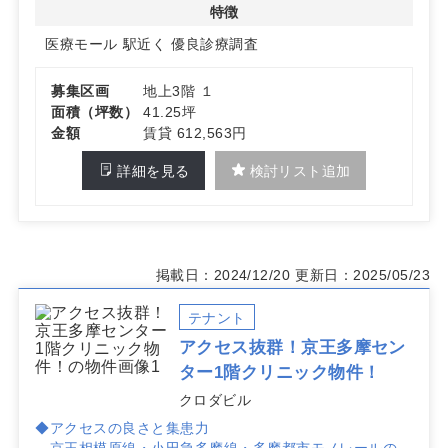
特徴
医療モール
駅近く
優良診療調査
募集区画
地上3階 １
面積（坪数）
41.25坪
金額
賃貸 612,563円
詳細を見る
検討リスト追加
掲載日：2024/12/20
更新日：2025/05/23
テナント
アクセス抜群！京王多摩セン
ター1階クリニック物件！
クロダビル
◆アクセスの良さと集患力
京王相模原線・小田急多摩線・多摩都市モノレールの3