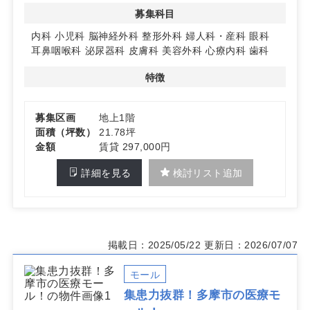
◆ 建物スペックと条件のバランス
募集科目
1998年竣工のRC造で、長期利用を見据えた検討がしやす
い物件です。保証金8ヶ月・礼金1ヶ月、入居時期は相談
内科
小児科
脳神経外科
整形外科
婦人科・産科
眼科
可能。所在地は多摩市桜ヶ丘2丁目で、地域医療ニーズの
耳鼻咽喉科
泌尿器科
皮膚科
美容外科
心療内科
歯科
把握が進めやすいポジションです。
特徴
詳細はお問い合わせください
募集区画
地上1階
面積（坪数）
21.78坪
金額
賃貸 297,000円
詳細を見る
検討リスト追加
掲載日：2025/05/22
更新日：2026/07/07
モール
集患力抜群！多摩市の医療モ