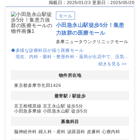
掲載日：2025/01/23
更新日：2025/05/20
モール
小田急永山駅徒歩5分！集患
力抜群の医療モール
多摩ニュータウンクリニックモール
◆多様な診療科目が揃う医療モール
現在、内科・眼科・整形外科・薬局が出店中で、活気あ
る医療環境が整っています。
続きを見る >>
◆市場性の高い立地条件
物件所在地
500m圏内に皮膚科、泌尿器科、脳神経外科、婦人科が
東京都多摩市乞田1426
なく、競争が少ないため、新規開業に最適なエリアです。
最寄駅 / 駅徒歩
◆アクセス良好な利便性
京王相模原線 京王永山駅 徒歩5分
京王永山駅と小田急永山駅から徒歩5分の好立地。鎌倉
小田急多摩線 小田急永山駅 徒歩5分
街道沿いに位置し、地域に根差した認知度の高い複合型ビ
ルで、
募集科目
集患力を高める要素が揃っています。
脳神経外科
婦人科・産科
泌尿器科
皮膚科
心療内科
詳細はお問い合わせください！！