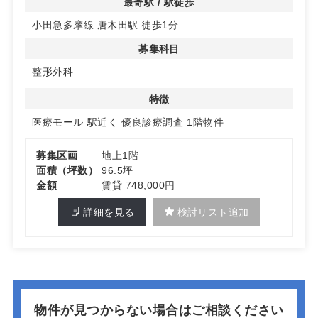
最寄駅 / 駅徒歩
や脳神経外科が盛業中。異なる科目との連携で患者さんの
小田急多摩線 唐木田駅 徒歩1分
来院が期待できます。
募集科目
◆優良診療圏での開業
内科、整形外科、眼科の診療圏が良好なエリアに位置し、
整形外科
開業には最適な条件が整っています。詳細はお問い合わせ
ください。
特徴
医療モール
駅近く
優良診療調査
1階物件
募集区画
地上1階
面積（坪数）
96.5坪
金額
賃貸 748,000円
詳細を見る
検討リスト追加
物件が見つからない場合はご相談ください