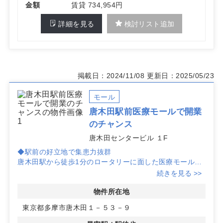
金額
賃貸 734,954円
詳細を見る
検討リスト追加
掲載日：2024/11/08
更新日：2025/05/23
モール
唐木田駅前医療モールで開業
のチャンス
唐木田センタービル １F
◆駅前の好立地で集患力抜群
唐木田駅から徒歩1分のロータリーに面した医療モール
は、通勤にも便利で患者さんのアクセスが非常に良好で
続きを見る >>
す。周辺住民にとって認知度の高い場所に位置していま
す。
物件所在地
東京都多摩市唐木田１－５３－９
◆医療モールとしての相乗効果
整形外科が診察されていた実績があるこの場所は、小児科