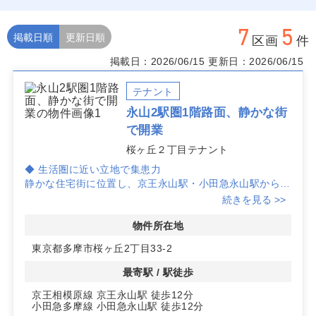
7
5
掲載日順
更新日順
区画
件
掲載日：2026/06/15
更新日：2026/06/15
テナント
永山2駅圏1階路面、静かな街
で開業
桜ヶ丘２丁目テナント
◆ 生活圏に近い立地で集患力
静かな住宅街に位置し、京王永山駅・小田急永山駅からい
ずれも徒歩12分。周辺住民の通院動線を意識した立地
続きを見る >>
で、駐輪スペースもあり自転車来院に対応できます。
物件所在地
◆ 1階路面×居抜きで計画しやすい
東京都多摩市桜ヶ丘2丁目33-2
地上1階の路面区画で視認性を確保しやすく、居抜き物件
のためレイアウト検討や開業準備のステップを整えやすい
最寄駅 / 駅徒歩
環境です。外来中心のクリニック計画に相性が良い構成で
京王相模原線 京王永山駅 徒歩12分
す。
小田急多摩線 小田急永山駅 徒歩12分