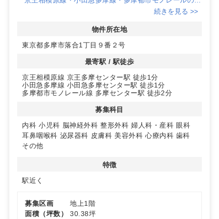
路線が利用可能な「多摩センター」駅から徒歩1分の好立
続きを見る >>
地です。
多くの患者様にとって訪れやすいクリニック開業に最適
物件所在地
な環境を提供します。
東京都多摩市落合1丁目９番２号
◆駅前1階の視認性高いスペース
最寄駅 / 駅徒歩
駅からすぐの1階路面店舗は、患者様にとってアクセス
京王相模原線 京王多摩センター駅 徒歩1分
しやすく、利便性が高いのが特徴です。
小田急多摩線 小田急多摩センター駅 徒歩1分
出入口が2か所あり、メインの出入口は駅前通りに面し
多摩都市モノレール線 多摩センター駅 徒歩2分
ているため、視認性も抜群です。
募集科目
◆多様な診療科目に対応可能
内科
小児科
脳神経外科
整形外科
婦人科・産科
眼科
内科、小児科、脳神経外科など、多様な診療科目での開
耳鼻咽喉科
泌尿器科
皮膚科
美容外科
心療内科
歯科
業が可能です。地域のニーズに応じたクリニックを展開す
その他
ることができます。
特徴
詳細はお問い合わせください！！
駅近く
募集区画
地上1階
面積（坪数）
30.38坪