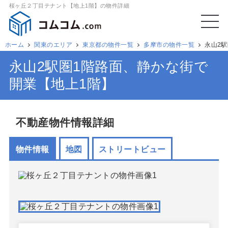
桜ヶ丘２丁目テナント【地上1階】の物件詳細
ホーム
関東のエリア
東京都の物件一覧
多摩市の物件一覧
永山2
永山2駅圏1階路面、静かな街で
開業【地上1階】
不動産物件情報詳細
物件情報
地図
ストリートビュー