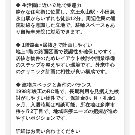
◆ 生活圏に近い立地で集患力
静かな住宅街に位置し、京王永山駅・小田急
永山駅からいずれも徒歩12分。周辺住民の通
院動線を意識した立地で、駐輪スペースもあ
り自転車来院に対応できます。
◆ 1階路面×居抜きで計画しやすい
地上1階の路面区画で視認性を確保しやすく、
居抜き物件のためレイアウト検討や開業準備
のステップを整えやすい環境です。外来中心
のクリニック計画に相性が良い構成です。
◆ 建物スペックと条件のバランス
1998年竣工のRC造で、長期利用を見据えた検
討がしやすい物件です。保証金8ヶ月・礼金1
ヶ月、入居時期は相談可能。所在地は多摩市
桜ヶ丘2丁目で、地域医療ニーズの把握が進め
やすいポジションです。
詳細はお問い合わせください