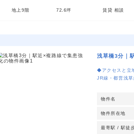
地上9階
72.6坪
賃貸 相談
浅草橋3分｜
◆アクセスと立
JR線・都営浅
歩圏内で、複数
ッフの通勤や乗
物件名
◆使い勝手と設
物件所在地
エントランス常
室および照明は
最寄駅 / 駅徒
化に寄与します