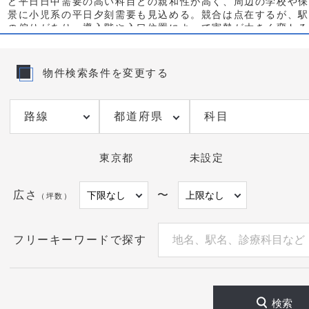
ど平日日中需要の高い科目との親和性が高く、周辺の学校や保
景に小児系の平日夕刻需要も見込める。競合は点在するが、駅
の偏りがあり、導入階や入口位置によって実勢が大きく変わる
だ。
開業検討では、商圏半径の設定と昼夜間人口差の把握、駅出口
物件検索条件を変更する
測、交差点や横断歩道の滞留ポイントの確認が肝要である。秋
天時の動線が変わりやすく、地下接続やアーケード経由に強い
継続率に寄与する。予約中心運営とウォークイン受診の比率を
都道府県
科目
想定し、昼休診を短縮するか、早朝・夜間の時間帯拡張で近隣
要を取り込む設計が有効だ。科目別に既存施設の診療時間帯を
し、空白時間を狙うと広告依存度を抑えられる。
東京都
未設定
物件選びは、駅からの最短視認導線、歩道幅員と可動式サイン
存しない視認性、駐輪スペース確保の可能性、同ビルテナント
広さ
〜
（坪数）
客が見込める用途構成、騒音や振動の少ない周辺環境を重視し
区画は新規認知に強く、上階区画は賃料効率と静穏性に優れる
患者像と集患手段に応じて選択する。
フリーキーワードで探す
秋葉原駅でのクリニック向け物件をお探しの際は、掲載以外の
や出口別人流データの提供も可能です。科目や運営方針をお知
ければ、最適な物件と開業計画をご提案します。
検索