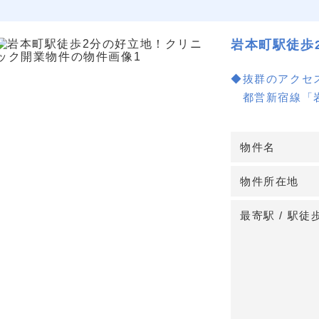
岩本町駅徒歩
◆抜群のアクセ
都営新宿線「岩
用可能で、患者
物件名
◆多様な交通手
岩本町駅周辺は
物件所在地
で、通勤・通学
最寄駅 / 駅徒
◆NRT神田須
ビル名称が信頼
なし。
詳細はお問い合