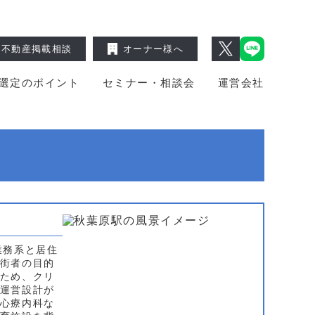
不動産掲載相談
オーナー様へ
選定のポイント
セミナー・相談会
運営会社
業務系と居住
街者の目的
ため、クリ
運営設計が
心療内科な