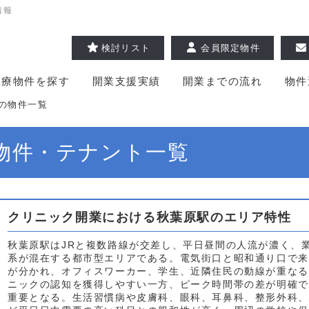
情報
検討リスト
会員限定物件
医療物件を探す
開業支援実績
開業までの流れ
物件
の物件一覧
物件・テナント一覧
クリニック開業における秋葉原駅のエリア特性
秋葉原駅はJRと複数路線が交差し、平日昼間の人流が濃く、
系が混在する都市型エリアである。電気街口と昭和通り口で来
が分かれ、オフィスワーカー、学生、近隣住民の動線が重なる
ニックの認知を獲得しやすい一方、ピーク時間帯の差が明確で
重要となる。生活習慣病や皮膚科、眼科、耳鼻科、整形外科、