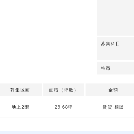
めます。
◆開業適性と検
物件名は稲垣ビ
皮膚科など多科
募集科目
向上の検討要素
イアウト要件は
わせください。
特徴
募集区画
面積（坪数）
金額
地上2階
29.68坪
賃貸 相談