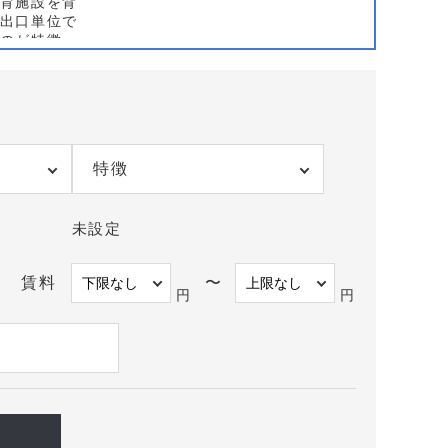
育施設を背
出口単位で
のが特徴
別の人流計
葉原駅は雨
立地が通院
出口ごとに
特徴
勤務者の需
マッピング
未設定
の置場に依
との相互送
賃料
〜
たい。路面
円
円
ため、対象
水面下情報
らせいただ