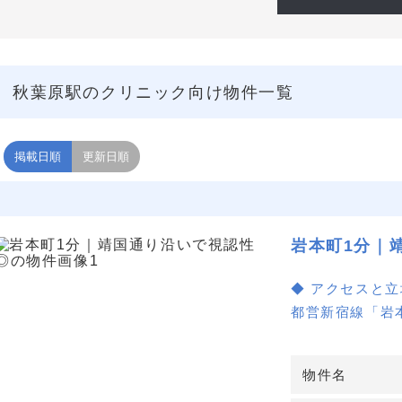
秋葉原駅のクリニック向け物件一覧
掲載日順
更新日順
岩本町1分｜
◆ アクセスと
都営新宿線「岩
4分、銀座線「
いで視認性が高
物件名
安定した集患力