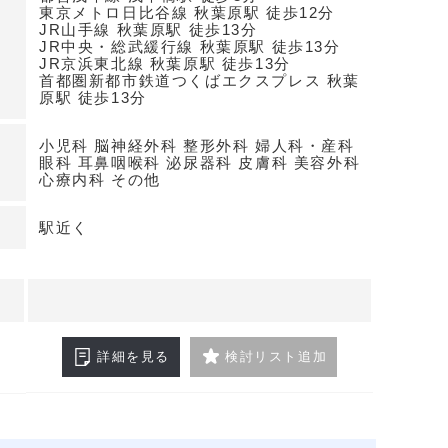
東京メトロ日比谷線 秋葉原駅 徒歩12分
JR山手線 秋葉原駅 徒歩13分
JR中央・総武緩行線 秋葉原駅 徒歩13分
JR京浜東北線 秋葉原駅 徒歩13分
討科目
首都圏新都市鉄道つくばエクスプレス 秋葉
原駅 徒歩13分
ルのテナント。内科、小児科、眼科、耳鼻咽喉科、
目で検討可能です。駅近と複路線の利便性は集患力
小児科 脳神経外科 整形外科 婦人科・産科
になり得ます。区画情報は未設定のため、条件やレ
眼科 耳鼻咽喉科 泌尿器科 皮膚科 美容外科
まず適合可否からご相談ください。詳細はお問い合
心療内科 その他
駅近く
詳細を見る
検討リスト追加