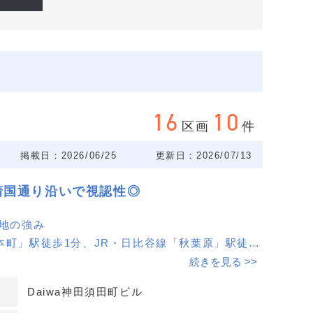
16
10
区画
件
掲載日：2026/06/25
更新日：2026/07/13
靖国通り沿いで視認性◎
立地の強み
本町」駅徒歩1分、JR・日比谷線「秋葉原」駅徒歩
神田」駅徒歩5分のトリプルアクセス。靖国通り沿
続きを見る >>
く、通勤・通院動線が揃うことで平日・土曜ともに
Daiwa神田須田町ビル
を見込みやすい立地です。