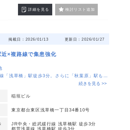
詳細を見る
検討リスト追加
掲載日：2026/01/13
更新日：2026/01/27
駅近×複路線で集患強化
地
草線「浅草橋」駅徒歩3分。さらに「秋葉原」駅も徒
路線が利用可能。駅近立地は来院負担を抑え、スタ
続きを見る >>
換えにも配慮できます。
稲垣ビル
備計画
東京都台東区浅草橋一丁目34番10号
時開放で来院時の出入りがスムーズ。トイレ・給湯
LEDへリニューアル予定で、清潔感と運用面の効率
歩
JR中央・総武緩行線 浅草橋駅 徒歩3分
。クリニック運営を見据えた基礎設備の改善が見込
都営浅草線 浅草橋駅 徒歩3分