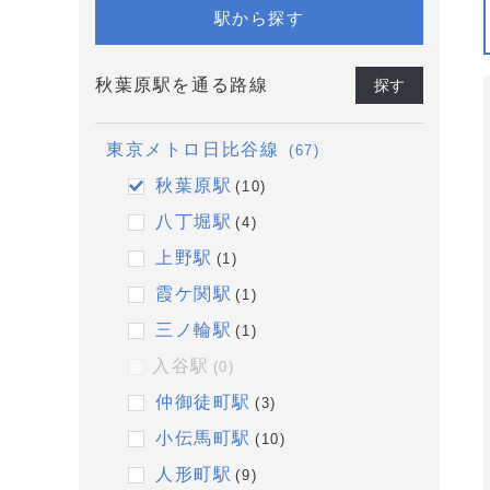
駅から探す
秋葉原駅を通る路線
探す
東京メトロ日比谷線
(67)
秋葉原駅
(10)
八丁堀駅
(4)
上野駅
(1)
霞ケ関駅
(1)
三ノ輪駅
(1)
入谷駅
(0)
仲御徒町駅
(3)
小伝馬町駅
(10)
人形町駅
(9)