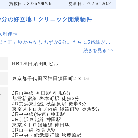
掲載日：2025/09/09
更新日：2025/10/02
2分の好立地！クリニック開業物件
ス利便性
本町」駅から徒歩わずか2分。さらに5路線が利
様の来院がスムーズに行えます。
続きを見る >>
NRT神田須田町ビル
段が可能
多くのビジネスエリアと住宅街が交差する地域
東京都千代田区神田須田町2‐3‐16
客や観光客の集患力が期待できます。
歩
JR山手線 神田駅 徒歩6分
田町ビルでの開業
都営新宿線 岩本町駅 徒歩2分
JR京浜東北線 秋葉原駅 徒歩6分
感を与え、地域のランドマークとなること間違い
東京メトロ丸ノ内線 淡路町駅 徒歩5分
JR中央線(快速) 神田駅
JR京浜東北線 神田駅
東京メトロ銀座線 神田駅
JR山手線 秋葉原駅
わせください！
JR中央・総武緩行線 秋葉原駅