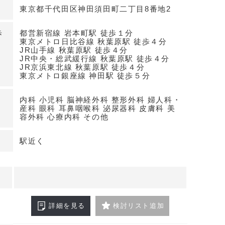
東京都千代田区神田須田町二丁目8番地2
適性と建物スペック
田町ビルの上層階（8F・9F）で、エレベーター・駐
歩
都営新宿線 岩本町駅 徒歩１分
・鉄筋コンクリート造、1990年竣工のオフィスビ
東京メトロ日比谷線 秋葉原駅 徒歩４分
JR山手線 秋葉原駅 徒歩４分
様へ計画可能で、内科・耳鼻科・皮膚科・眼科・泌
JR中央・総武緩行線 秋葉原駅 徒歩４分
科など多科目のレイアウト検討に対応しやすい環境
JR京浜東北線 秋葉原駅 徒歩４分
東京メトロ銀座線 神田駅 徒歩５分
内科 小児科 脳神経外科 整形外科 婦人科・
役立つ条件面
産科 眼科 耳鼻咽喉科 泌尿器科 皮膚科 美
容外科 心療内科 その他
千代田区神田須田町二丁目。保証金は賃料の10ヶ
2026年10月1日を予定。駅近くの幹線道路沿いと
駅近く
、ビル内設備のバランスが取れた医療テナント候補
わせください
詳細を見る
検討リスト追加