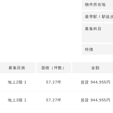
2023年9月に
物件所在地
階と3階のスケ
にこだわりたい
最寄駅 / 駅徒
◆多様な診療科
募集科目
内科や小児科を
には住宅地が広
す。詳細はお問
特徴
募集区画
面積（坪数）
金額
地上2階 1
57.27坪
賃貸 944,955円
地上3階 1
57.27坪
賃貸 944,955円