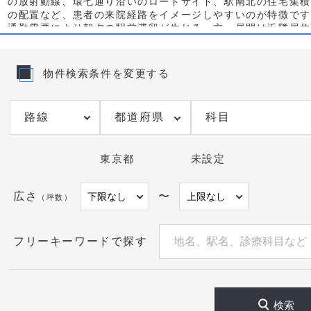
の放射動線、環七通り沿いのロードサイド、駅南北の住宅集積
の配置など、患者の来院経路をイメージしやすいのが特徴です
通勤需要により朝夕の駅前滞留が生じる一方、昼間は近隣居住
動線が強く、時間帯による訴求軸を切り替えやすい点も開業プ
に働きます。
物件検索条件を変更する
実務面では、葛西駅のクリニック物件は駅上・駅近の商業ビル
導線の強い1階路面、マンション下の医療テナントなど選択肢
す。1階路面は視認性と飛び込み需要に強く、上層階は賃料効
都道府県
科目
で優位になりがちです。小児ニーズを見込む場合はベビーカー
環境、整形外科やリハビリを想定する場合はアプローチの広さ
場の確保、皮膚科・耳鼻科なら駅改札からの最短経路上での看
東京都
未設定
索導線の整備が鍵になります。周辺の既存診療科の分布を俯瞰
できる診療時間帯や専門外来の設計を先に固めると、物件の立
確になります。
広さ
〜
（坪数）
物件選びでは、駅からの直線距離だけでなく、横断歩道や歩道
の動線、近隣の処置待機スペース確保、薬局の配置、騒音源の
できるファサード幅などを総合判断してください。検索経由の
フリーキーワードで探す
し、「葛西駅 クリニック 物件」で探す医師・患者双方の行動
名称・住所表記と写真の整合性を初期から設計することも有効
掲載中以外の区画や水面下の計画案件もお探しします。葛西駅
検索
ック開業や物件の適否評価、条件交渉の進め方まで、お気軽に