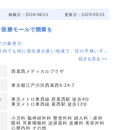
掲載日：2024/08/21
更新日：2025/05/23
★医療モールで開業を
での集患力
区内でも特に居住者が多い地域で、区の手厚い子育
ァミリー層に人気があります。クリニック開業には
続きを見る >>
す。
西葛西メディカルプラザ
抜群
東京都江戸川区西葛西6-24-7
線西葛西駅から徒歩4分、また葛西駅からも徒歩12
非常に良好です。患者様にとっても通いやすい立地
歩
東京メトロ東西線 西葛西駅 徒歩4分
東京メトロ東西線 葛西駅 徒歩12分
小児科 脳神経外科 整形外科 婦人科・産科
環境
眼科 耳鼻咽喉科 泌尿器科 皮膚科 美容外科
せんが、広い駐輪スペースを完備し、エレベーター
心療内科 その他