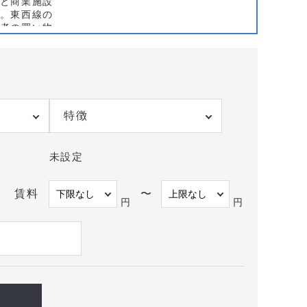
と商業施設
。東西線の
者の買い物
ランに有利
区画、生活
が分かれま
率や静穏性
特徴
動線と駐輪
や近隣駐車
板認知と検
未設定
し、差別化
地評価が明
賃料
〜
円
円
幅、雨天時
有無、視認
集患を想定
に合わせ、
です。
でのクリニ
ご相談くだ