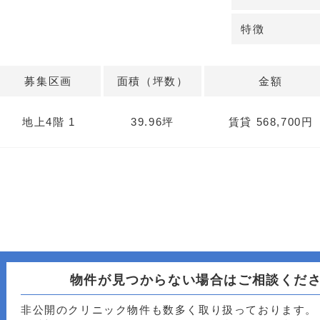
も設置されていま
により内装を自
特徴
い。
募集区画
面積（坪数）
金額
地上4階 1
39.96坪
賃貸 568,700円
物件が見つからない場合はご相談くだ
非公開のクリニック物件も数多く取り扱っております。