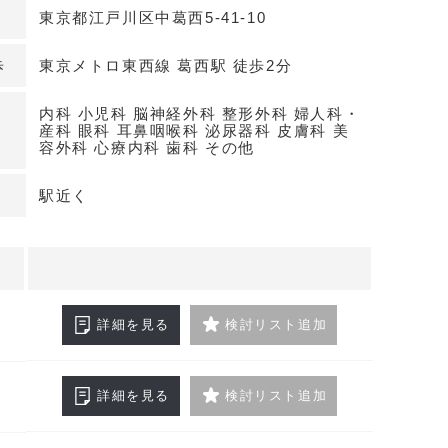
竣工したばかりの新築ビル「BPRプレイス葛西」。2
東京都江戸川区中葛西5-41-10
ルトン区画で、自由なレイアウトが可能です。内装
方にも嬉しい条件です。
歩
東京メトロ東西線 葛西駅 徒歩2分
目に対応
内科 小児科 脳神経外科 整形外科 婦人科・
産科 眼科 耳鼻咽喉科 泌尿器科 皮膚科 美
はじめ、幅広い診療科目での開業が可能です。周辺
容外科 心療内科 歯科 その他
がり、地域に密着したクリニック運営が期待できま
い合わせください。
駅近く
詳細を見る
検討リスト追加
詳細を見る
検討リスト追加