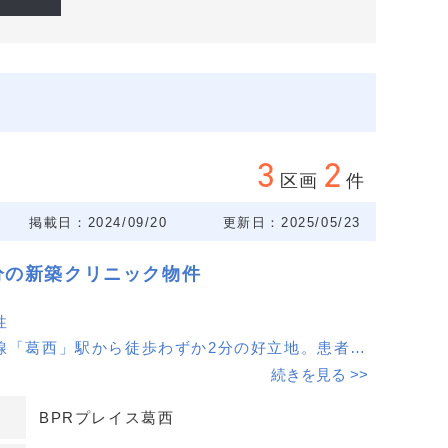
3
2
区画
件
掲載日：2024/09/20
更新日：2025/05/23
分の新築クリニック物件
性
線「葛西」駅から徒歩わずか2分の好立地。患者様
常に良く、クリニック開業に最適な環境です。
続きを見る >>
BPRプレイス葛西
快適開業