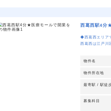
西葛西駅4分
◆西葛西エリア
西葛西は江戸川
て支援によりフ
理想的な立地で
物件名
◆駅近で利便性
物件所在地
東京メトロ東西
分とアクセスが
最寄駅 / 駅徒
が魅力です。
募集科目
◆充実した施設
駐車場はありま