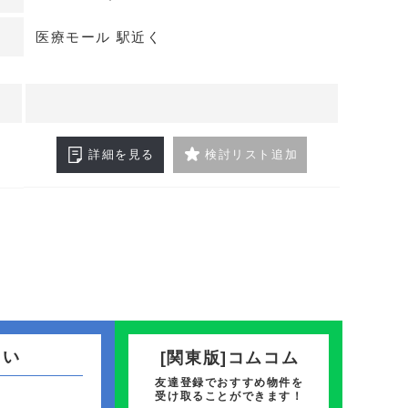
す。建物は2008年築のRC造で、スケルトン渡し
由にデザイン可能です。詳細はお問い合わせくださ
医療モール 駅近く
詳細を見る
検討リスト追加
さい
[関東版]コムコム
友達登録でおすすめ物件を
受け取ることができます！