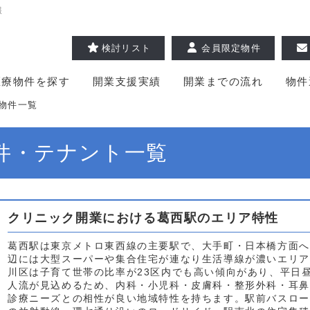
報
検討リスト
会員限定物件
医療物件を探す
開業支援実績
開業までの流れ
物件
物件一覧
件・テナント一覧
クリニック開業における葛西駅のエリア特性
葛西駅は東京メトロ東西線の主要駅で、大手町・日本橋方面へ
辺には大型スーパーや集合住宅が連なり生活導線が濃いエリア
川区は子育て世帯の比率が23区内でも高い傾向があり、平日
人流が見込めるため、内科・小児科・皮膚科・整形外科・耳鼻
診療ニーズとの相性が良い地域特性を持ちます。駅前バスロー