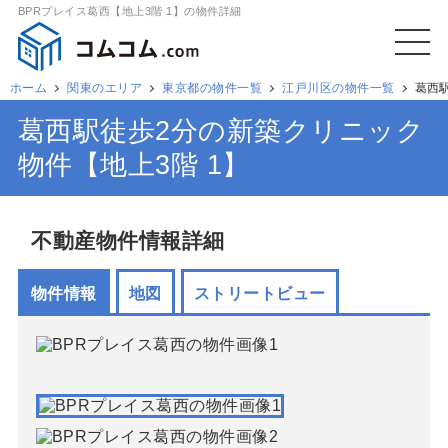
BPRプレイス葛西【地上3階 1】の物件詳細
ホーム
関東のエリア
東京都の物件一覧
江戸川区の物件一覧
葛西
葛西駅徒歩2分の新築クリニック
物件【地上3階 1】
不動産物件情報詳細
物件情報
地図
ストリートビュー