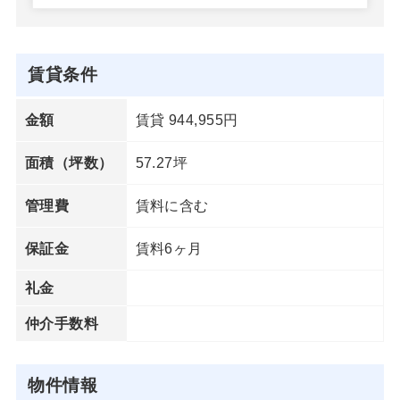
賃貸条件
賃貸 944,955円
金額
57.27坪
面積（坪数）
賃料に含む
管理費
賃料6ヶ月
保証金
礼金
仲介手数料
物件情報