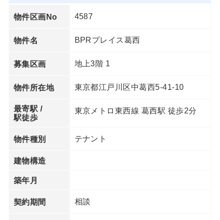
4587
物件区画No
BPRプレイス葛西
物件名
地上3階 1
募集区画
東京都江戸川区中葛西5-41-10
物件所在地
最寄駅 /
東京メトロ東西線 葛西駅 徒歩2分
駅徒歩
テナント
物件種別
建物構造
築年月
相談
契約期間