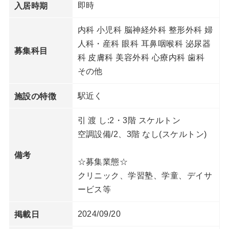
即時
入居時期
内科 小児科 脳神経外科 整形外科 婦
人科・産科 眼科 耳鼻咽喉科 泌尿器
募集科目
科 皮膚科 美容外科 心療内科 歯科
その他
駅近く
施設の特徴
引 渡 し:2・3階 スケルトン
空調設備/2、3階 なし(スケルトン)
備考
☆募集業態☆
クリニック、学習塾、学童、デイサ
ービス等
2024/09/20
掲載日