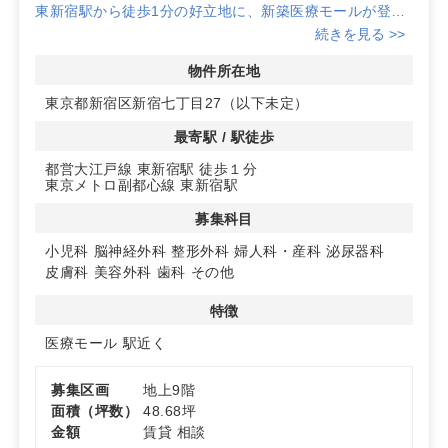
東新宿駅から徒歩1分の好立地に、新築医療モールが登
場。駅近で患者様のアクセスが非常に便利です。
続きを見る >>
明治通りに面した角地で視認性も高く、クリニックの集患
力を期待できます。
物件所在地
東京都新宿区新宿七丁目27（以下未定）
◆多様な診療科目に対応
小児科や脳神経外科、整形外科など幅広い診療科目が開業
最寄駅 / 駅徒歩
可能。
都営大江戸線 東新宿駅 徒歩１分
1階には調剤薬局が出店予定で、患者様の利便性も向上し
東京メトロ副都心線 東新宿駅
ます。
募集科目
◆新築の快適な環境
2025年1月上旬完成予定の新築ビルは、最新の設備と快適
小児科
脳神経外科
整形外科
婦人科・産科
泌尿器科
な環境を提供します。
皮膚科
美容外科
歯科
その他
エレベーター完備で、患者様やスタッフの移動もスムーズ
です。
特徴
医療モール
駅近く
詳細はお問い合わせください。
募集区画
地上9階
面積（坪数）
48.68坪
金額
賃貸 相談