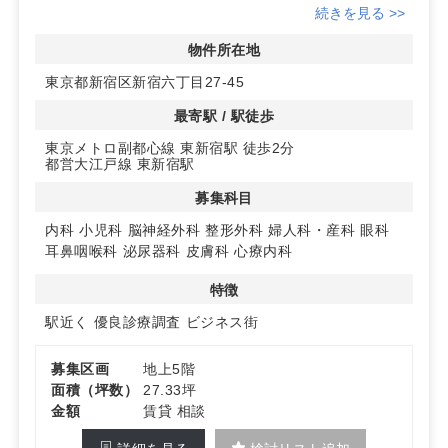
者様にとってアクセスが非常に便利です。東京メトロ副都
続きを見る >>
心線と都営大江戸線が利用可能なため、広範囲からの来院
が期待できます。
物件所在地
東京都新宿区新宿六丁目27-45
◆多様な診療科目に対応
内科や小児科、整形外科など幅広い診療科目に対応可能な
最寄駅 / 駅徒歩
スペースを提供しています。特に整形外科については優良
東京メトロ副都心線 東新宿駅 徒歩2分
診療圏が確認されており、開業後の集患力が期待できま
都営大江戸線 東新宿駅
す。
募集科目
◆安心の設備と契約条件
鉄構造のしっかりした建物で、エレベーターも完備。契約
内科
小児科
脳神経外科
整形外科
婦人科・産科
眼科
は定期借家契約で3年単位となりますので、長期的な計画
耳鼻咽喉科
泌尿器科
皮膚科
心療内科
を立てやすいのが特徴です。詳細はお問い合わせくださ
い。
特徴
駅近く
優良診療調査
ビジネス街
募集区画
地上5階
面積（坪数）
27.33坪
金額
賃貸 相談