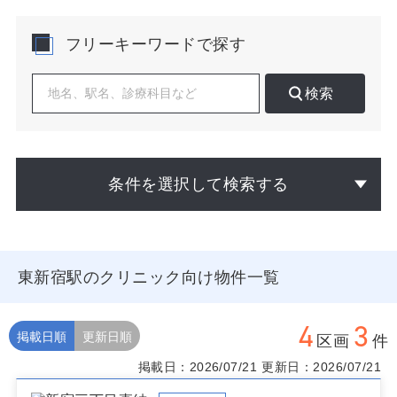
診療科目では、内科・小児科・皮膚科・耳鼻咽喉科・整
形外科など初期アクセスの需要が高く、生活習慣病管理
フリーキーワードで探す
やアレルギー、皮膚トラブル、腰肩膝の痛み対応など、
反復受診が想定されます。半径2km圏に基幹病院が複数
あり、検査・紹介の動線を組みやすく、地域連携を前提
検索
とした開業が設計しやすい環境です。朝夕は乗換・通勤
層、日中は居住者と就学者・就業者が中心となるため、
診療時間の設計や予約枠の配分で効率化が図れます。競
合は点在しますが、駅出入口からの動線や生活導線を読
むことで棲み分けは十分可能です。検索動向でも「東新
条件を選択して検索する
宿駅 クリニック 物件」の組み合わせは情報収集の起点と
なりやすく、物件ページへの自然な誘導が想定できま
す。
物件選びでは、駅出入口から地上への最短ルート上にあ
東新宿駅のクリニック向け物件一覧
る視認性、歩道幅と人流の滞留ポイント、エレベーター
や階段の位置関係、雨天時のアーケード有無、ドラッグ
ストアやスーパーとの近接、既存医療との補完関係、駐
4
3
輪ニーズの取り込み、看板ではなく窓面の見え方と夜間
掲載日順
更新日順
区画
件
の明度などを重視すると成果に直結しやすくなります。
掲載日：2026/07/21
更新日：2026/07/21
路面区画だけでなく、商業施設内や医療モール区画も来
院行動に適合すれば有効です。