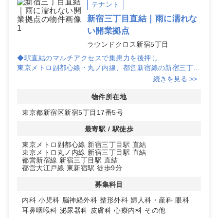
テナント
東新宿駅での開業方針に合わせて、公開中の「東新宿駅
新宿三丁目直結｜雨に濡れな
クリニック 物件」以外の候補も含めて個別にご提案可能
い開業拠点
です。条件整理やエリア比較からでも、お気軽にご相談
ください。
ラウンドクロス新宿5丁目
◆駅直結のマルチアクセスで集患力を後押し
東京メトロ副都心線・丸ノ内線、都営新宿線の新宿三丁目
駅に直結し、雨天時もスムーズに通院動線を確保。都営大
続きを見る >>
江戸線・東新宿駅も徒歩圏で、通勤と患者動線の両面で利
便性を高めやすい立地です。
物件所在地
東京都新宿区新宿5丁目17番5号
◆約88㎡・9階区画で計画しやすいスケール
約88㎡のワンフロア区画で、受付・待合からバックヤー
最寄駅 / 駅徒歩
ドまでの動線計画が立てやすいサイズ感。内科や皮膚科、
東京メトロ副都心線 新宿三丁目駅 直結
耳鼻咽喉科など幅広い募集科目に対応可能なテナントとし
東京メトロ丸ノ内線 新宿三丁目駅 直結
て検討しやすいのが特長です。
都営新宿線 新宿三丁目駅 直結
都営大江戸線 東新宿駅 徒歩9分
◆使い勝手を支える建物仕様と入居条件
エレベーター・駐車場あり、2006年10月竣工のビルスペ
募集科目
ック。入居時期は2026/12/1、保証金12ヶ月。新宿区新宿
内科
小児科
脳神経外科
整形外科
婦人科・産科
眼科
5丁目「ラウンドクロス新宿5丁目」内のテナントで、長
耳鼻咽喉科
泌尿器科
皮膚科
心療内科
その他
期運営を見据えた開業計画に適した環境です。