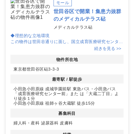
とプライバシー確保に配慮すると運営が安定します。
モール
世田谷区で開業！集患力抜群
当サイトでは、公開中の物件に加えて水面下の検討可能
のメディカルテラス砧
な区画も個別にご提案しています。掲載にない祖師ヶ谷
大蔵のクリニック向け物件についても、要件をお知らせ
メディカルテラス砧
いただければ最適な候補を整理してご案内します。
◆理想的な立地環境
この物件は世田谷通りに面し、国立成育医療研究センター
交差点の北東角に位置しています。周辺にはコンビニや薬
続きを見る >>
局、金融機関、飲食店などが揃い、クリニック開業に最適
な環境です。
物件所在地
東京都世田谷区砧3-3-3
◆今後の発展が期待されるエリア
東京都住宅供給公社大蔵住宅の建て替え工事が進行中で、
最寄駅 / 駅徒歩
世田谷区内でも人口増加が見込まれる地域です。現時点で
小田急小田原線 成城学園前駅 東急バス・小田急バス
耳鼻科、泌尿器科、婦人科の競合クリニックが少なく、新
「成育医療研究センター前」また は「大蔵二丁目」よ
規開業のチャンスがあります。
り徒歩１分
小田急小田原線 祖師ヶ谷大蔵駅 徒歩15分
◆充実した設備とアクセスの良さ
物件は即入居可能で、患者用駐車場や駐輪場を完備。エレ
募集科目
ベーターはストレッチャー対応で、患者様に優しい設計で
婦人科・産科
泌尿器科
皮膚科
す。最寄りの成育医療研究センター前バス停から徒歩1分
とアクセスも抜群です。詳細はお問い合わせください。