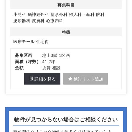
◆アクセスと新築の魅力
募集科目
小田急小田原線の祖師ヶ谷大蔵駅から徒歩18分、成城学
小児科
脳神経外科
整形外科
婦人科・産科
眼科
園前駅からバスで17分、バス停から徒歩1分とアクセスも
泌尿器科
皮膚科
心療内科
良好です。2023年3月末に完成したばかりの新築物件で、
エレベーターも完備されており、患者様に快適な環境を提
特徴
供できます。詳細はお問い合わせください。
医療モール
住宅街
募集区画
地上3階 1区画
面積（坪数）
41.2坪
金額
賃貸 相談
詳細を見る
検討リスト追加
物件が見つからない場合はご相談ください
非公開のクリニック物件も数多く取り扱っておりま