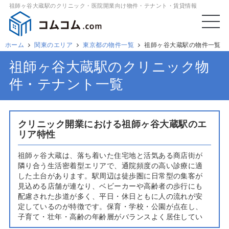
祖師ヶ谷大蔵駅のクリニック・医院開業向け物件・テナント・賃貸情報
ホーム
関東のエリア
東京都の物件一覧
祖師ヶ谷大蔵駅の物件一覧
祖師ヶ谷大蔵駅のクリニック物
件・テナント一覧
クリニック開業における祖師ヶ谷大蔵駅のエ
リア特性
祖師ヶ谷大蔵は、落ち着いた住宅地と活気ある商店街が
隣り合う生活密着型エリアで、通院頻度の高い診療に適
した土台があります。駅周辺は徒歩圏に日常型の集客が
見込める店舗が連なり、ベビーカーや高齢者の歩行にも
配慮された歩道が多く、平日・休日ともに人の流れが安
定しているのが特徴です。保育・学校・公園が点在し、
子育て・壮年・高齢の年齢層がバランスよく居住してい
るため、内科・小児科・皮膚科・耳鼻科・眼科・整形外