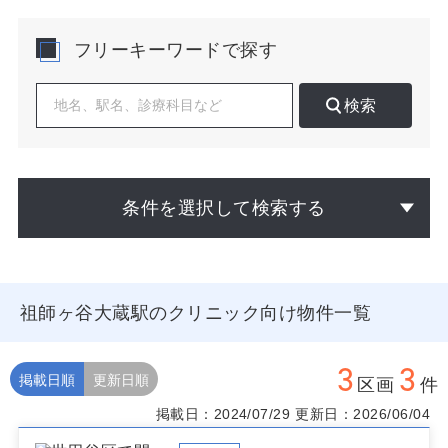
科などの一次医療の需要を見込みやすい環境と言えま
す。
フリーキーワードで探す
開業検討では、駅からの導線と視認性、歩行者の滞留が
生まれる交差点や商店街の入り口付近、スーパー併設区
検索
画の近接性を重視すると、継続受診の形成が進みやすく
なります。競合状況は同一診療科の直線距離だけでな
く、商圏の分断要因（線路・幹線道路・坂）で実質商圏
が分かれる点を評価してください。バス動線と乗降場の
位置は高齢層のアクセスを左右します。夜間の街路灯や
条件を選択して検索する
周辺店舗の営業時間など、夕方以降の歩行量の変化も現
地で確認すると有益です。さらに、近隣の調剤体制や大
型商業施設の開業計画、保育園の新設・定員増減といっ
た生活インフラの動向は、将来の患者構成に影響しま
す。
祖師ヶ谷大蔵駅のクリニック向け物件一覧
祖師ヶ谷大蔵でのクリニック向け物件選びでは、上層階
でもエレベーター近接と駅からの直進導線、路面区画で
3
3
は間口の広さと雨天時のアプローチのしやすさを比べ、
掲載日順
更新日順
区画
件
初期の認知形成コストとのバランスで判断するのが実務
掲載日：2024/07/29
更新日：2026/06/04
的です。患者の来院頻度が高い診療科では駐輪スペース
の利便を重視し、検査・処置が多い診療科では搬入動線