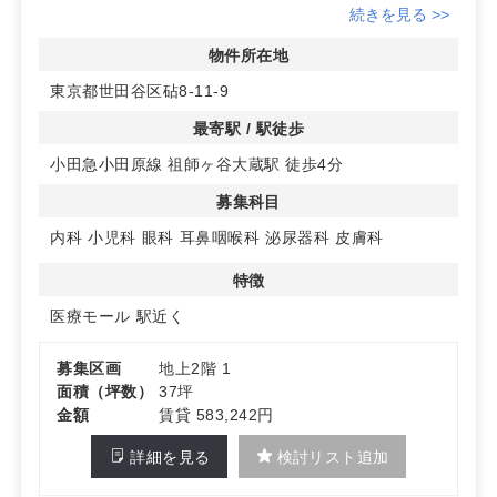
域の患者様へのアクセスが非常に便利です。駅近の立地
続きを見る >>
は、クリニックの集患力向上に大いに寄与します。
物件所在地
◆多様な診療科目との共存
東京都世田谷区砧8-11-9
1階と2階には既に脳神経外科、薬局、歯科が契約済み
で、12月にオープン予定です。様々な診療科目との共存
最寄駅 / 駅徒歩
により、患者様に多角的な医療サービスを提供することが
小田急小田原線 祖師ヶ谷大蔵駅 徒歩4分
可能です。
募集科目
◆効率的なスペース活用
2階には27坪、3階には9坪のスペースがあり、診療スペー
内科
小児科
眼科
耳鼻咽喉科
泌尿器科
皮膚科
スとバックヤードを分離することが可能です。効率的な動
線設計により、スタッフの作業効率を向上させることがで
特徴
きます。詳細はお問い合わせください。
医療モール
駅近く
募集区画
地上2階 1
面積（坪数）
37坪
金額
賃貸 583,242円
詳細を見る
検討リスト追加