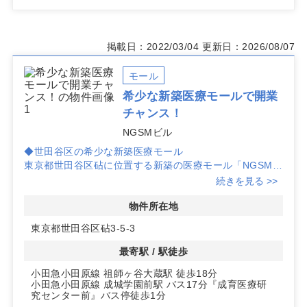
掲載日：2022/03/04
更新日：2026/08/07
モール
希少な新築医療モールで開業
チャンス！
NGSMビル
◆世田谷区の希少な新築医療モール
東京都世田谷区砧に位置する新築の医療モール「NGSMビ
ル」は、世田谷通り沿いで高い視認性を誇ります。近隣の
続きを見る >>
「大蔵団地」の建て替えにより、今後さらなる人口増加が
見込まれ、集患力を高める絶好のロケーションです。
物件所在地
東京都世田谷区砧3-5-3
◆内科の診療圏は好条件
一次診療圏内で内科の診療が55人と好条件のため、クリ
最寄駅 / 駅徒歩
ニック開業に適したエリアです。小児科、脳神経外科、整
小田急小田原線 祖師ヶ谷大蔵駅 徒歩18分
形外科、婦人科・産科、眼科、泌尿器科、皮膚科、心療内
小田急小田原線 成城学園前駅 バス17分『成育医療研
科など多様な診療科目での開業が可能です。
究センター前』バス停徒歩1分