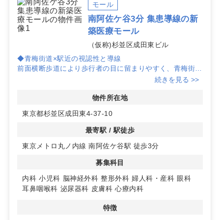
し、実地調査や集患動線の検証までサポートします。
モール
南阿佐ケ谷3分 集患導線の新
築医療モール
（仮称)杉並区成田東ビル
◆青梅街道×駅近の視認性と導線
前面横断歩道により歩行者の目に留まりやすく、青梅街道
沿いで車・自転車の生活動線上。東京メトロ丸ノ内線「南
続きを見る >>
阿佐ケ谷」徒歩3分、JR阿佐ケ谷も徒歩圏で、新宿・池
袋・東京・銀座へ乗換なしのアクセスが可能です。
物件所在地
◆新築医療モールの安心環境
東京都杉並区成田東4-37-10
新築計画の医療モールで、エレベーター有。周辺に公共施
設が集まり治安も良好、住宅街立地で日常受診ニーズを見
最寄駅 / 駅徒歩
込みやすい環境です。至近に薬局があり、スムーズな連携
東京メトロ丸ノ内線 南阿佐ケ谷駅 徒歩3分
により開業後の集患力向上を後押しします。
◆多様な科目に対応しやすい計画
募集科目
1～4階の区画計画で、内科・小児科・整形外科・眼科・
耳鼻咽喉科・皮膚科など幅広い科目の開業を想定。定期借
内科
小児科
脳神経外科
整形外科
婦人科・産科
眼科
家契約15～20年のスパンで、中長期の事業計画を立てや
耳鼻咽喉科
泌尿器科
皮膚科
心療内科
すい点も魅力です。詳細はお問い合わせください。
特徴