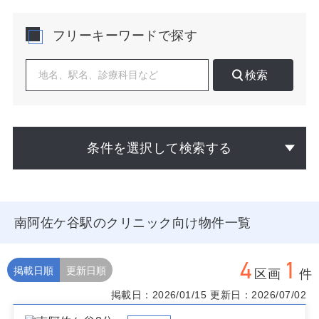
防接種、慢性疾患フォローの導線形成に寄与します。既
存医療機関は駅近に分布する一方、青梅街道沿いの視認
フリーキーワードで探す
性重視立地と住宅街寄りの利便性重視立地で患者層が分
かれる傾向があり、診療科の棲み分けを把握したうえで
の差別化が効果的です。
検索
開業計画では、駅出入口からの動線、信号の位置と横断
需要、歩道幅とバス停の配置、夜間の明るさと通行量の
時間帯差を実地で確認するとよいでしょう。南阿佐ケ谷
駅のクリニック物件は1階路面の認知獲得が速い一方、2
条件を選択して検索する
階以上でも看板導線とエレベータ動線が確保できれば来
院障壁は抑えられます。処置音やプライバシー配慮が必
要な科目は通行量が多すぎないサイドストリート、逆に
自費・予約中心はメイン動線での想起頻度を重視するな
ど、科目・提供メニューに応じた立地最適化が鍵です。
南阿佐ケ谷駅のクリニック向け物件一覧
近隣薬局や画像診断施設との距離、同科目の密度、健
診・学校医連携のポテンシャルも評価項目です。
4
1
南阿佐ケ谷駅でのクリニック開業向け物件をお探しの際
掲載日順
更新日順
区画
件
は、公開中の物件に加えて周辺の水面下情報も併せてご
掲載日：2026/01/15
更新日：2026/07/02
提案します。掲載外の物件や時期未公開の計画案件につ
いても、要件をお知らせいただければ個別に候補を整理