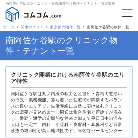
南阿佐ケ谷駅のクリニック・医院開業向け物件・テナント・賃貸情報
ホーム
関東のエリア
東京都の物件一覧
南阿佐ケ谷駅の物件一覧
南阿佐ケ谷駅のクリニック物
件・テナント一覧
クリニック開業における南阿佐ケ谷駅のエリ
ア特性
南阿佐ケ谷駅は丸ノ内線の駅力と区役所・青梅街道沿い
の行政・業務機能、落ち着いた住宅街が隣接するバラン
スの良いエリアで、生活導線に自然に溶け込むクリニッ
クの需要が見込めます。周辺は集合住宅と戸建てが混在
し、通勤・通学の定期的な往来に加えて平日日中の滞在
人口も一定で、内科・小児科・皮膚科・耳鼻科など日常
診療の親和性が高い地域性です。阿佐谷パールセンター
側との回遊、区役所・学校・公共施設の近接は健診や予