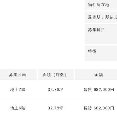
物件所在地
◆ 新築7階建×
2027年3月竣
最寄駅 / 駅徒
はスケルトンの
組めます。5階
募集科目
ア選定が可能で
特徴
詳細はお問い合
募集区画
面積（坪数）
金額
地上7階
32.79坪
賃貸 682,000円
地上6階
32.79坪
賃貸 682,000円