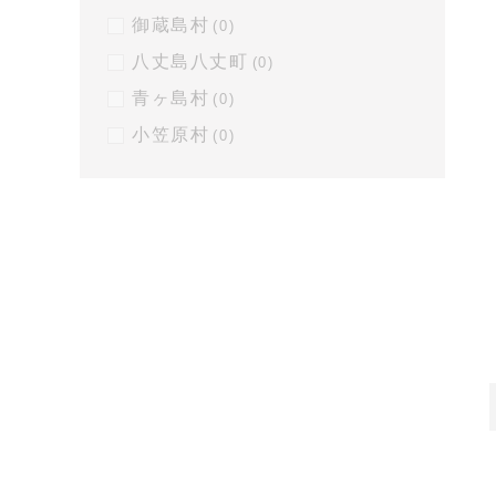
御蔵島村
(0)
八丈島八丈町
(0)
青ヶ島村
(0)
小笠原村
(0)