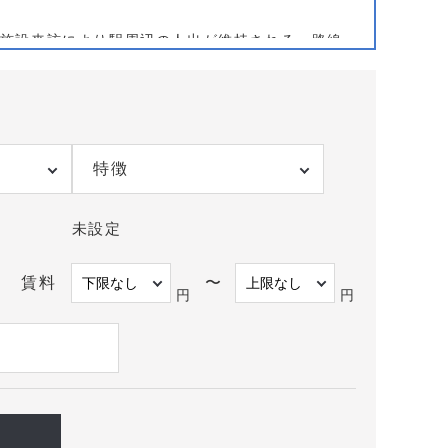
施設来訪により駅周辺の人出が維持される。路線
者到達性も確保しやすい。駅ナカ・駅前は視認性
競合も強い。第二動線上の交差点角地やスーパー
区・保育園分布と高齢者施設の位置関係を重ね、
よい。
看板視認の抜け、車椅子でのアプローチ、隣接テ
特徴
視したい。開院後のピーク時間帯を想定し、エレ
。分院の場合は既存院の患者分布と重複を避け、
未設定
から住宅地寄りまで幅広い物件を掲載している。
。掲載にない案件でも、エリア動向と診療科特性に
賃料
〜
たい。
円
円