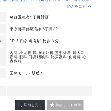
帰宅動線に沿う立地で日常受診ニーズを捉えやす
続きを見る >>
葛飾区亀有5丁目計画
と継続的な集患力向上が期待できます。
東京都葛飾区亀有5丁目39
クモール計画
募集の計画物件。ワンフロア約32.8坪でレイアウ
歩
JR常磐線 亀有駅 徒歩３分
く、多科目が集まることで来院動機の相互補完が見
差した診療体制を構築しやすい構成です。
内科 小児科 脳神経外科 整形外科 婦人科・
産科 眼科 耳鼻咽喉科 泌尿器科 皮膚科 心
療内科
わせください。
医療モール 駅近く
詳細を見る
検討リスト追加