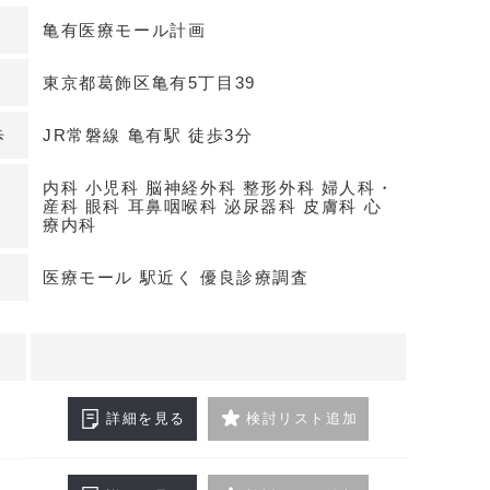
乗車人員約4万人の人流を背景に、通勤通学動線を
亀有医療モール計画
が期待できます。
東京都葛飾区亀有5丁目39
医療モール計画
線上に位置する計画物件。1階に調剤薬局、5階に
歩
JR常磐線 亀有駅 徒歩3分
入居予定で、受診後動線や相互送客が見込みやすい
ベーター有り、スケルトン渡しでレイアウト自由度
内科 小児科 脳神経外科 整形外科 婦人科・
産科 眼科 耳鼻咽喉科 泌尿器科 皮膚科 心
階で区画募集中です。
療内科
活利便が両立
医療モール 駅近く 優良診療調査
地域病院があり、病診連携の構築がしやすい立地で
大型商業施設が揃い、治安や生活利便にも配慮され
6年12月竣工予定の計画で、新規開業に適した環境
きます。詳細はお問い合わせください。
詳細を見る
検討リスト追加