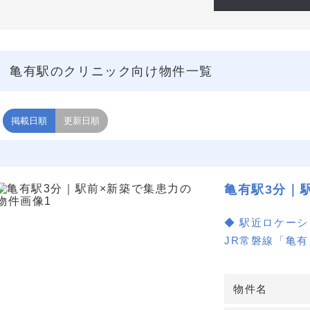
亀有駅のクリニック向け物件一覧
掲載日順
更新日順
亀有駅3分｜
◆ 駅近ロケー
JR常磐線「亀
院しやすさを確
医療モール計画
物件名
の導線計画もし