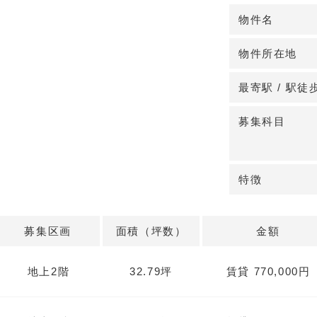
です。1日平均
物件名
取り込む集患力
物件所在地
◆商店街沿いの
商店街の主要動
最寄駅 / 駅徒
歯科クリニック
環境です。エレ
募集科目
が高く、2～7
◆病診連携と生
特徴
近隣に都立東部
す。駅周辺には
たエリア。202
募集区画
面積（坪数）
金額
づくりを検討で
地上2階
32.79坪
賃貸 770,000円