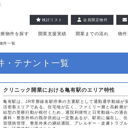
報
検討リスト
会員限定物件
医療物件を探す
開業支援実績
開業までの流れ
物件
物件一覧
件・テナント一覧
クリニック開業における亀有駅のエリア特性
亀有駅は、JR常磐線各駅停車の主要駅として通勤通学動線が
活密着エリアである。住宅地が広く、ファミリー層と高齢層が
結型の受療行動が根付くため、通院利便性と日常動線への適合
膚科・整形外科の既存供給は一定数あるが、駅前に偏在し、住
習慣病管理、整形外来の継続通院、アレルギー・皮膚トラブル