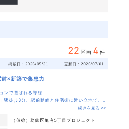
22
4
区画
件
掲載日：2026/05/21
更新日：2026/07/01
駅前×新築で集患力
ションで選ばれる導線
有」駅徒歩3分。駅前動線と住宅街に近い立地で、通
保できます。
続きを見る >>
かつ1階区画を含む複数フロア募集により、科目別
（仮称）葛飾区亀有5丁目プロジェクト
やすい環境です。