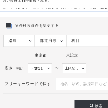
強い診療体制が求められる。
データで見ると、区全体で年齢構成はやや高めで、休日も商業
バスが駅と周辺団地・戸建エリアを細かく結び、徒歩圏外の患
が高く集患しやすい一方、賃料は相対的に高く、近接科目との
併設区画は、生活導線を捉えつつ費用対効果を図りやすい。学
物件検索条件を変更する
診療科ごとの主要ターゲットが日常的に通る導線を優先すると
物件選定では、駅改札からの連続動線、雨天時の歩行快適性、
都道府県
科目
ナントとの相乗、ドラッグストアやスーパーとの併用利用を重
ベータ待ちや導線の滞留を現地で確認することが実務的である
バス路線の乗継利便で商圏補完が可能な立地を検討したい。
東京都
未設定
亀有駅でクリニックを検討中の医師向けに、当サイトでは駅前
公開前の亀有駅 クリニック 物件や条件交渉のご相談も承る
広さ
〜
（坪数）
合う候補をご提案するので、まずはニーズをお聞かせいただき
フリーキーワードで探す
検索