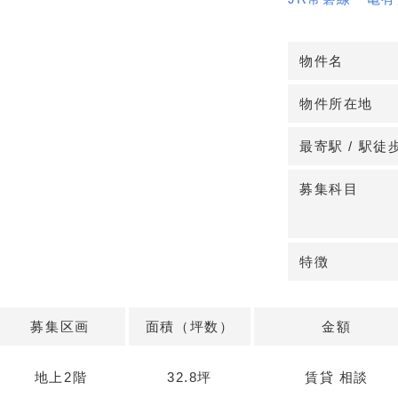
視認性に優れ、
く、
物件名
初期の認知形成
物件所在地
◆新築クリニッ
2〜7階で全科目
最寄駅 / 駅徒
ト検討がしやす
込め、地域に根
募集科目
詳細はお問い合
特徴
募集区画
面積（坪数）
金額
地上2階
32.8坪
賃貸 相談