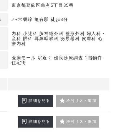
東京都葛飾区亀有5丁目39番
スケルトンで自在に設計
工予定の鉄骨造地上7階、エレベーター有。引渡状態
歩
JR常磐線 亀有駅 徒歩3分
ため、各科目のレイアウトや機器導入計画を柔軟に
は歯科申込済で、他科目との住み分けを前提にフロ
内科 小児科 脳神経外科 整形外科 婦人科・
産科 眼科 耳鼻咽喉科 泌尿器科 皮膚科 心
す。
療内科
医療モール 駅近く 優良診療調査 1階物件
わせください
住宅街
詳細を見る
検討リスト追加
詳細を見る
検討リスト追加