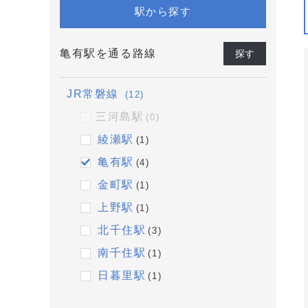
駅から探す
亀有駅を通る路線
探す
JR常磐線
(12)
三河島駅
(0)
綾瀬駅
(1)
亀有駅
(4)
金町駅
(1)
上野駅
(1)
北千住駅
(3)
南千住駅
(1)
日暮里駅
(1)