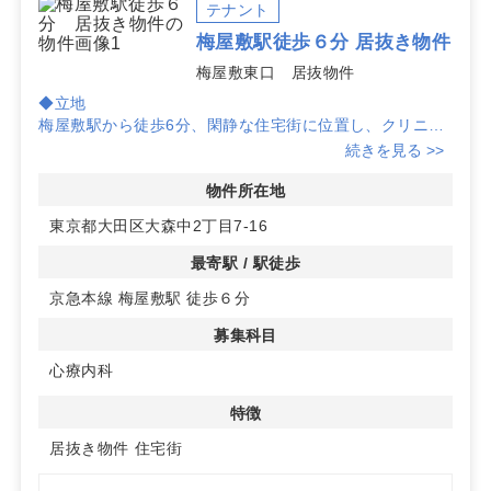
梅屋敷駅での開業を検討中の医師の方へ、公開前の梅屋
テナント
敷駅 クリニック向け物件や条件交渉の進め方、事業計画
梅屋敷駅徒歩６分 居抜き物件
の前提整理まで個別にご案内します。掲載にない物件情
梅屋敷東口 居抜物件
報についてもお気軽にご相談ください。
◆立地
梅屋敷駅から徒歩6分、閑静な住宅街に位置し、クリニッ
ク開業に最適な環境です。
続きを見る >>
周辺にはスーパーマーケットもあり、地域住民の生活動線
上にあります。
物件所在地
東京都大田区大森中2丁目7-16
◆物件の特徴
事務所居抜き物件を活用することで、初期費用を抑えてス
最寄駅 / 駅徒歩
ムーズに開業が可能です。
京急本線 梅屋敷駅 徒歩６分
また、エレベーターが完備されており、患者様にとっても
利用しやすい施設となっています。
募集科目
◆利便性
心療内科
周辺には住宅が多く、心療内科の集患力を高める要素が揃
っています。
特徴
居抜き物件
住宅街
詳細はお問い合わせください。