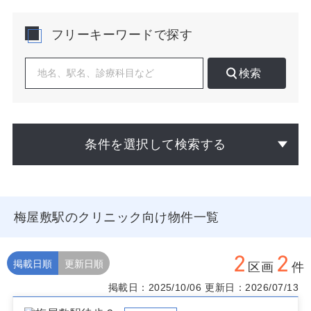
開業を具体化する際は、駅改札から商店街・スーパー・
フリーキーワードで探す
ドラッグストアに至る主動線上の歩行者量と、平日・週
末・夕方の時間帯別の変動を把握すると適切なマーケテ
ィング計画が立てやすくなります。周辺は日常利便施設
検索
が点在し、内科、皮膚科、整形外科、小児科、耳鼻科、
眼科など基礎診療の需要が想定されます。在宅介護関連
事業所との連携余地もあり、訪問診療やリハビリテーシ
ョンの導入余地を事前に評価するとシナジーが生まれま
す。競合医療機関の診療時間・専門性・予約導線を棚卸
条件を選択して検索する
しし、差別化ポイントを明確化することが集患の起点に
なります。
梅屋敷駅でクリニック 物件を選ぶ際は、視認性と導線の
良さ、1階路面か否か、ファサードの開放感、駐輪スペー
梅屋敷駅のクリニック向け物件一覧
スの確保、近隣コインパーキングの有無、同建物テナン
トの業種相性を重視するとよいでしょう。商店街イベン
トや通学路の位置、保育園・高齢者施設との距離も来院
2
2
動機に影響します。内装コストと開業スケジュールの整
掲載日順
更新日順
区画
件
合、音・振動への配慮、感染対策動線の確保も早期に検
掲載日：2025/10/06
更新日：2026/07/13
討してください。