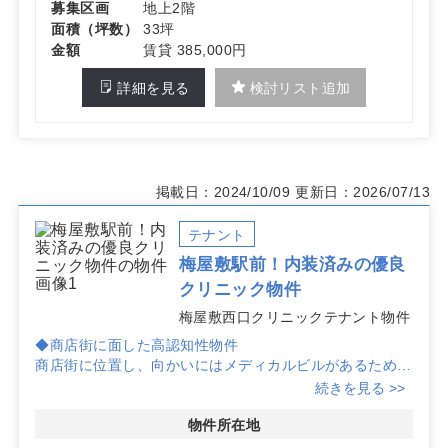
募集区画
地上2階
面積（坪数）
33坪
金額
賃貸 385,000円
詳細を見る
検討リスト追加
掲載日：2024/10/09
更新日：2026/07/13
テナント
梅屋敷駅前！内装済みの優良
クリニック物件
梅屋敷西口クリニックテナント物件
◆商店街に面した高認知性物件
商店街に位置し、向かいにはメディカルビルがあるため、
クリニックの認知性が非常に高い物件です。
続きを見る >>
多くの人々が行き交うエリアで、集患力が期待できます。
物件所在地
◆充実した設備でスムーズな開業