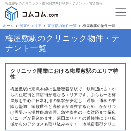
梅屋敷駅のクリニック・医院開業向け物件・テナント・賃貸情報
ホーム
関東のエリア
東京都の物件一覧
梅屋敷駅の物件一覧
梅屋敷駅のクリニック物件・テ
ナント一覧
クリニック開業における梅屋敷駅のエリア特
性
梅屋敷駅は京急本線の生活密着型駅で、駅周辺は古くか
らの住宅街と商店街が連なるエリアです。ぷらもーる梅
屋敷を中心に日常利用の集客が安定し、通勤・通学の乗
降も堅調。家族世帯と高齢者が混在するため、かかりつ
け需要から慢性疾患管理、急性疾患の一次対応まで幅広
いニーズが見込めます。蒲田エリアとの近接性により広
域からのアクセスも取り込みやすく、地域密着型クリニ
ックの立地として検討価値が高いのが特徴です。