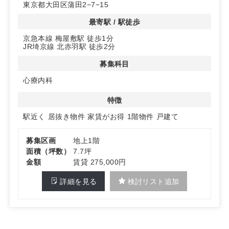
東京都大田区蒲田2−7−15
内装工事が完了しており、診察室には防音工事も施されて
います。
最寄駅 / 駅徒歩
これにより、迅速かつスムーズな開業が可能です。開業ス
京急本線 梅屋敷駅 徒歩1分
タイルの検討も柔軟に行えます。
JR埼京線 北赤羽駅 徒歩2分
◆豊かな商圏と病診連携の可能性
募集科目
500m圏内に18,000人の居住人口を抱えた過密地域に位置
し、近隣に大病院があるため、病診連携による安定した患
心療内科
者数の確保が見込めます。
特徴
駅近く
居抜き物件
家賃がお得
1階物件
戸建て
詳細はお問い合わせください。
募集区画
地上1階
面積（坪数）
7.7坪
金額
賃貸 275,000円
詳細を見る
検討リスト追加