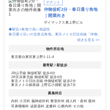
足度に直結します。
テナント
仲御徒町2分・春日通り角地
上野広小路駅エリアでのクリニック開業向け物件をお探
｜開業向き
しの際は、掲載にない区画や水面下の案件も含めて現地
の人流計測と周辺医療の需給分析を踏まえたご提案が可
ザイマックス東上野ビル
能です。具体的な科目や想定患者像をお知らせいただけ
◆駅近×角地で高い視認性
れば、最適な物件の候補と動線設計の考え方をご案内し
春日通り沿いの交差点角地。東京メトロ日比谷線「仲御徒
ます。
町」徒歩2分、JR山手線・京浜東北線「御徒町」徒歩4
続きを見る >>
分、銀座線「上野広小路」徒歩7分と複数路線が利用可能
で、クリニックの集患力に寄与する立地です。
物件所在地
東京都台東区東上野1-11-4
◆医療テナントに適した建物条件
「ザイマックス東上野ビル」地上5階区画。エレベーター
最寄駅 / 駅徒歩
有り・駐車場有り、鉄骨鉄筋コンクリート造（1999年4月
JR山手線 御徒町駅 徒歩4分
竣工）で、患者動線に配慮したフロア計画を検討しやすい
JR京浜東北線 御徒町駅 徒歩4分
環境です。所在地は東京都台東区東上野1-11-4です。
東京メトロ日比谷線 仲御徒町駅 徒歩2分
東京メトロ銀座線 上野広小路駅 徒歩7分
◆開業スケジュールと対応科目
入居時期は2026年10月1日予定。内科・小児科・耳鼻咽
募集科目
喉科・眼科・皮膚科・心療内科ほか多科目に対応する募集
内科
小児科
脳神経外科
整形外科
婦人科・産科
眼科
で、駅近立地を生かした通院動線の確保が図れます。保証
耳鼻咽喉科
泌尿器科
皮膚科
心療内科
その他
金は12ヶ月です。