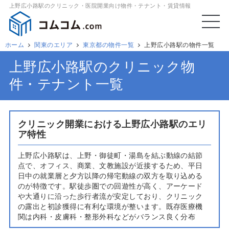
上野広小路駅のクリニック・医院開業向け物件・テナント・賃貸情報
ホーム
関東のエリア
東京都の物件一覧
上野広小路駅の物件一覧
上野広小路駅のクリニック物
件・テナント一覧
クリニック開業における上野広小路駅のエリ
ア特性
上野広小路駅は、上野・御徒町・湯島を結ぶ動線の結節
点で、オフィス、商業、文教施設が近接するため、平日
日中の就業層と夕方以降の帰宅動線の双方を取り込める
のが特徴です。駅徒歩圏での回遊性が高く、アーケード
や大通りに沿った歩行者流が安定しており、クリニック
の露出と初診獲得に有利な環境が整います。既存医療機
関は内科・皮膚科・整形外科などがバランス良く分布
し、生活圏ニーズに根差した診療科の適合性が高いエリ