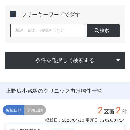
アと言えます。
フリーキーワードで探す
開業検討にあたっては、平日昼間の歩行量と夕方の通行
量を時間帯別に確認し、診療時間設計と一致させること
が重要です。大通りと裏通りで患者層が変わるため、通
検索
勤動線を狙う場合は駅出入口からの直線導線や信号待ち
の滞留点、ファミリー層を想定する場合は学区・公園・
スーパー周辺の生活導線を基準に比較検討すると有効で
す。競合の診療時間、休診日、予約導線の分析により差
別化ポイントを可視化し、ビル上層区画でも路面同等の
条件を選択して検索する
認知が得られるよう、ファサードの見え方や動線上の視
認機会を現地で検証してください。処置音やプライバシ
ー配慮が求められる診療は通行密度の低い区画、急性ニ
ーズを想定する診療は人流が集中する角地・交差点至近
が適しています。
上野広小路駅のクリニック向け物件一覧
物件選びでは、駅出入口からの徒歩分数だけでなく、交
差点の渡りやすさ、雨天時の回遊、建物前の歩道幅員、
2
2
駐輪スペースの確保可能性、薬局動線との相性を合わせ
掲載日順
更新日順
区画
件
て評価することが鍵です。将来的な増員・検査導入を見
掲載日：2026/04/28
更新日：2026/07/14
据えたバックヤード動線、受付から診察室までの視線コ
ントロール、ベビーカー来院の動きやすさも開業後の満