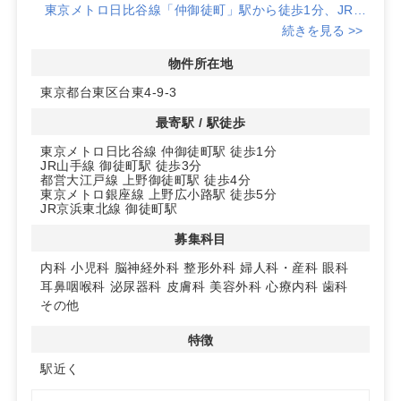
東京メトロ日比谷線「仲御徒町」駅から徒歩1分、JR山
手線「御徒町」駅から徒歩3分と、複数の主要路線が利用
続きを見る >>
可能な立地です。患者さんが来院しやすい環境が整ってい
ます。
物件所在地
東京都台東区台東4-9-3
◆幅広い診療科目に対応可能
内科や小児科、整形外科など多様な診療科目に対応でき
最寄駅 / 駅徒歩
る広さと設備が整っています。駅近の立地を活かし、幅広
東京メトロ日比谷線 仲御徒町駅 徒歩1分
い患者層をターゲットにしたクリニック運営が可能です。
JR山手線 御徒町駅 徒歩3分
都営大江戸線 上野御徒町駅 徒歩4分
◆利便性と快適性を兼ね備えた物件
東京メトロ銀座線 上野広小路駅 徒歩5分
駐車場やエレベーター完備で、患者さんにとってもスタ
JR京浜東北線 御徒町駅
ッフにとっても快適な環境を提供します。
募集科目
詳細はお問い合わせください！
内科
小児科
脳神経外科
整形外科
婦人科・産科
眼科
耳鼻咽喉科
泌尿器科
皮膚科
美容外科
心療内科
歯科
その他
特徴
駅近く