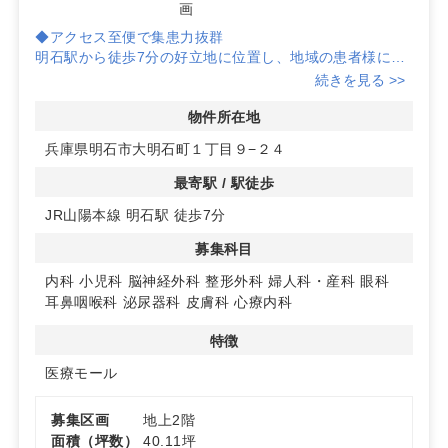
画
◆アクセス至便で集患力抜群
明石駅から徒歩7分の好立地に位置し、地域の患者様にと
ってアクセスしやすい環境です。周辺には商業施設も多
続きを見る >>
く、集患力が期待できます。
物件所在地
◆多彩な診療科目に対応可能
兵庫県明石市大明石町１丁目９−２４
内科、小児科、脳神経外科など、多様な診療科目で開業可
能です。医療モール内での連携により、患者様に幅広い医
最寄駅 / 駅徒歩
療サービスを提供できます。
JR山陽本線 明石駅 徒歩7分
◆最新設備の新築物件
募集科目
2025年春以降にオープン予定の新築物件で、最新の設備
を導入可能です。エレベーター完備で、患者様に快適な診
内科
小児科
脳神経外科
整形外科
婦人科・産科
眼科
療環境を提供できます。詳細はお問い合わせください。
耳鼻咽喉科
泌尿器科
皮膚科
心療内科
特徴
医療モール
募集区画
地上2階
面積（坪数）
40.11坪