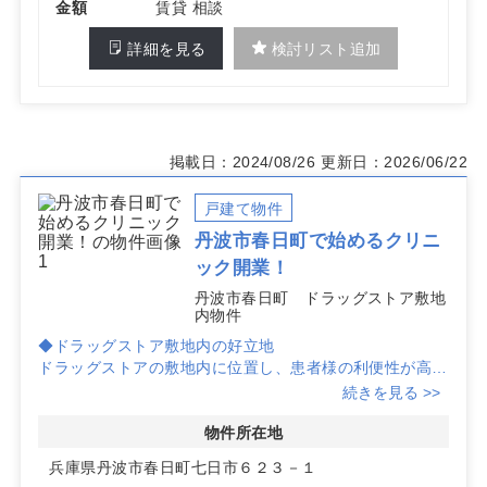
金額
賃貸 相談
詳細を見る
検討リスト追加
掲載日：2024/08/26
更新日：2026/06/22
戸建て物件
丹波市春日町で始めるクリニ
ック開業！
丹波市春日町 ドラッグストア敷地
内物件
◆ドラッグストア敷地内の好立地
ドラッグストアの敷地内に位置し、患者様の利便性が高い
環境です。周辺住民の利用が期待でき、集患力を高めま
続きを見る >>
す。
物件所在地
◆自由度の高い建築プラン
兵庫県丹波市春日町七日市６２３－１
自由度の高い設計でクリニックの理想的な空間を実現でき