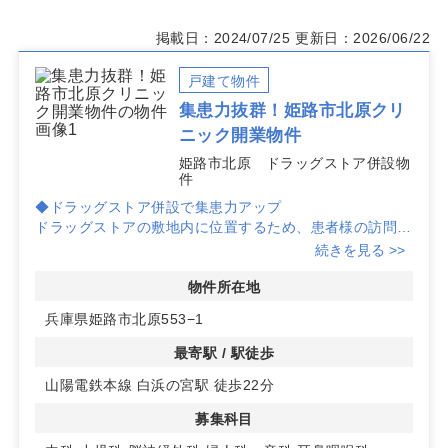
掲載日：2024/07/25
更新日：2026/06/22
戸建て物件
集患力抜群！姫路市北原クリ
ニック開業物件
姫路市北原 ドラッグストア併設物
件
◆ドラッグストア併設で集患力アップ
ドラッグストアの敷地内に位置するため、患者様の訪問頻
度が高く、開業時から安定した集患が期待できます。
続きを見る >>
◆自由度の高い設計プラン
物件所在地
建築プランは自由度が高く、クリニックの専門性に合わせ
兵庫県姫路市北原553−1
た設計が可能です。診療科目に応じた最適な空間を実現で
きます。
最寄駅 / 駅徒歩
山陽電鉄本線 白浜の宮駅 徒歩22分
◆広々とした駐車場完備
共有駐車場を80台以上完備しており、患者様が安心して
募集科目
来院できる環境を提供します。詳細はお問い合わせくださ
い。