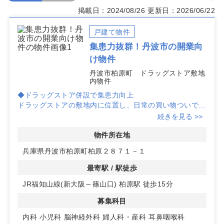
掲載日：2024/08/26
更新日：2026/06/22
戸建て物件
集患力抜群！丹波市の開業向
け物件
丹波市柏原町 ドラッグストア敷地
内物件
◆ドラッグストア併設で集患力向上
ドラッグストアの敷地内に位置し、日常の買い物ついでに
訪れる患者様の集患力が期待できます。
続きを見る >>
◆自由度の高い建築プラン
建築プランの自由度が高く、クリニックのニーズに合わせ
物件所在地
た設計が可能です。理想の診療空間を実現するチャンスで
兵庫県丹波市柏原町柏原２８７１－１
す。
◆広々とした共有駐車場
最寄駅 / 駅徒歩
共有駐車場が70台以上完備されており、患者様が車での
JR福知山線(新大阪～篠山口) 柏原駅 徒歩15分
来院に便利です。詳細はお問い合わせください。
募集科目
内科
小児科
脳神経外科
婦人科・産科
耳鼻咽喉科