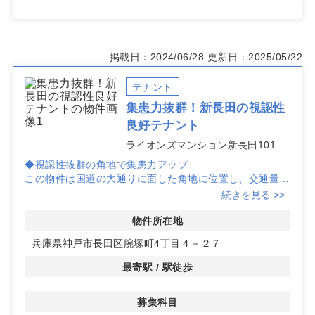
掲載日：2024/06/28
更新日：2025/05/22
テナント
集患力抜群！新長田の視認性
良好テナント
ライオンズマンション新長田101
◆視認性抜群の角地で集患力アップ
この物件は国道の大通りに面した角地に位置し、交通量が
多く、視認性が非常に高いです。クリニックの開業に最適
続きを見る >>
な立地条件です。
◆広々としたスペースで多様な診療科に対応
物件所在地
1階は約69坪、2階は約20坪で、内部階段でつながってい
兵庫県神戸市長田区腕塚町4丁目４－２７
ます。十分なスペースがあるため、内科や小児科など多様
な診療科の開業が可能です。
最寄駅 / 駅徒歩
◆利便性の高い元コンビニテナント
以前はコンビニが入居していたため、利便性も高く、地域
募集科目
住民からの認知度も期待できます。詳細はお問い合わせく