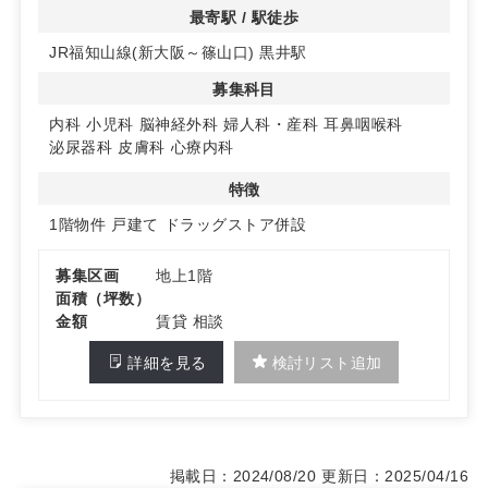
ます。診療科目に合わせたカスタマイズが可能です。
最寄駅 / 駅徒歩
JR福知山線(新大阪～篠山口) 黒井駅
◆充実した駐車場完備
共有駐車場を80台以上完備しており、車でのアクセスも
募集科目
快適です。患者様の来院がスムーズに行える環境を提供し
ます。
内科
小児科
脳神経外科
婦人科・産科
耳鼻咽喉科
泌尿器科
皮膚科
心療内科
詳細はお問い合わせください。
特徴
1階物件
戸建て
ドラッグストア併設
募集区画
地上1階
面積（坪数）
金額
賃貸 相談
詳細を見る
検討リスト追加
掲載日：2024/08/20
更新日：2025/04/16