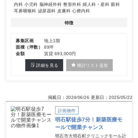
ださい。
内科
小児科
脳神経外科
整形外科
婦人科・産科
眼科
耳鼻咽喉科
泌尿器科
皮膚科
心療内科
特徴
募集区画
地上1階
面積（坪数）
89坪
金額
賃貸 693,000円
詳細を見る
検討リスト追加
掲載日：2024/06/26
更新日：2025/05/22
計画物件
明石駅徒歩7分！新築医療モ
ールで開業チャンス
明石市大明石町クリニックモール計