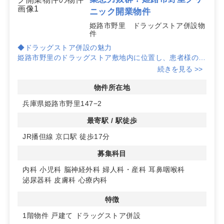
ニック開業物件
姫路市野里 ドラッグストア併設物
件
◆ドラッグストア併設の魅力
姫路市野里のドラッグストア敷地内に位置し、患者様の利
便性が高まります。買い物ついでに来院する方も多く、集
続きを見る >>
患力に優れた立地です。
物件所在地
◆自由度の高い設計が可能
兵庫県姫路市野里147−2
建築プランは自由に組み立てることができ、クリニックの
特色を活かした空間を実現できます。貴院のニーズに合わ
最寄駅 / 駅徒歩
せた設計が可能です。
JR播但線 京口駅 徒歩17分
◆充実の駐車場設備
募集科目
共有駐車場が90台以上あり、車でのアクセスも快適で
す。患者様にとって通いやすい環境が整っています。詳細
内科
小児科
脳神経外科
婦人科・産科
耳鼻咽喉科
はお問い合わせください。
泌尿器科
皮膚科
心療内科
特徴
1階物件
戸建て
ドラッグストア併設