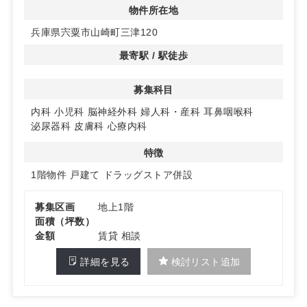
物件所在地
◆自由度の高いクリニック設計が可能
兵庫県宍粟市山崎町三津120
クリニックの建築プランは自由に組み立てることができ、
医療機関のニーズに合わせた最適な空間を実現できます。
最寄駅 / 駅徒歩
理想の診療環境を作り上げてください。
募集科目
◆広々とした共有駐車場
共有駐車場が80台以上あるため、患者様も安心して車で
内科
小児科
脳神経外科
婦人科・産科
耳鼻咽喉科
来院できます。詳細はお問い合わせください。
泌尿器科
皮膚科
心療内科
特徴
1階物件
戸建て
ドラッグストア併設
募集区画
地上1階
面積（坪数）
金額
賃貸 相談
詳細を見る
検討リスト追加