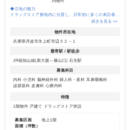
内物件
◆立地の魅力
ドラッグストア敷地内に位置し、日常的に多くの来訪者が
見込まれるため、クリニック開業に最適な集患力を持って
続きを見る >>
います。
物件所在地
◆自由度の高い設計
兵庫県丹波市氷上町市辺５２－１
お好きな建築プランを自由に組み立てることができるた
め、理想のクリニックを実現することが可能です。
最寄駅 / 駅徒歩
JR福知山線(新大阪～篠山口) 石生駅
◆充実の駐車場
共有駐車場は100台以上のスペースがあり、患者様の来院
募集科目
時に大変便利です。詳細はお問い合わせください。
内科
小児科
脳神経外科
婦人科・産科
耳鼻咽喉科
泌尿器科
皮膚科
心療内科
特徴
1階物件
戸建て
ドラッグストア併設
募集区画
地上1階
面積（坪数）