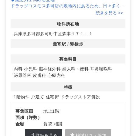
ドラッグコスモス多可店の敷地内にあるため、日々多くの
来店客が訪れ、クリニックの認知度向上に繋がります。特
続きを見る >>
に地域密着型の診療をお考えの方におすすめです。
物件所在地
◆充実した駐車場スペース
兵庫県多可郡多可町中区森本１７１－１
100台以上の駐車スペースを確保しており、車で来院され
る患者様にも安心のアクセスが可能です。車社会の地域に
最寄駅 / 駅徒歩
おいて、患者様の利便性を大幅に向上させます。
募集科目
◆多様な診療科目に対応
内科や小児科をはじめとする多数の診療科目での開業が可
内科
小児科
脳神経外科
婦人科・産科
耳鼻咽喉科
能です。地域のニーズに応じた診療サービスを提供し、幅
泌尿器科
皮膚科
心療内科
広い患者層の獲得を目指せます。詳細はお問い合わせくだ
さい。
特徴
1階物件
戸建て
住宅街
ドラッグストア併設
募集区画
地上1階
面積（坪数）
金額
賃貸 相談
詳細を見る
検討リスト追加