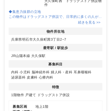
大久保町茜 ドラッグストア併設物
件
◆集患力抜群の立地
この物件はドラッグストア併設で、日常的に多くの人が訪
れるため、クリニック開業に最適な集患力を期待できま
続きを見る >>
す。
物件所在地
◆自由度の高い設計プラン
兵庫県明石市大久保町茜3丁目2−7
建築プランの自由度が高く、クリニックのコンセプトに合
わせた設計が可能です。お客様のご要望に応じたスペース
最寄駅 / 駅徒歩
の確保も相談可能です。
JR山陽本線 大久保駅
◆充実の駐車場
募集科目
共有駐車場が90台以上利用可能で、患者様のアクセスも
便利です。車での来院が多い地域のニーズにも対応できま
内科
小児科
脳神経外科
婦人科・産科
耳鼻咽喉科
す。
泌尿器科
皮膚科
心療内科
詳細はお問い合わせください。
特徴
1階物件
戸建て
ドラッグストア併設
募集区画
地上1階