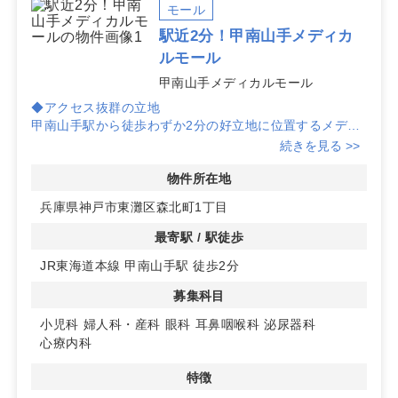
モール
駅近2分！甲南山手メディカ
ルモール
甲南山手メディカルモール
◆アクセス抜群の立地
甲南山手駅から徒歩わずか2分の好立地に位置するメディ
カルモールです。周辺には商業施設が多く、集患力が期待
続きを見る >>
できます。
物件所在地
◆視認性の高い環境
兵庫県神戸市東灘区森北町1丁目
駅近でありながら、視認性の良い場所に位置しているた
め、地域住民の目に留まりやすく、患者様の来院がスムー
最寄駅 / 駅徒歩
ズに行えます。
JR東海道本線 甲南山手駅 徒歩2分
◆多科目の診療が可能
募集科目
呼吸器内科と皮膚科が既に決定しており、残り1区画で小
児科、婦人科・産科、眼科、耳鼻咽喉科、泌尿器科、心療
小児科
婦人科・産科
眼科
耳鼻咽喉科
泌尿器科
内科の開業を募集中です。詳細はお問い合わせください。
心療内科
特徴