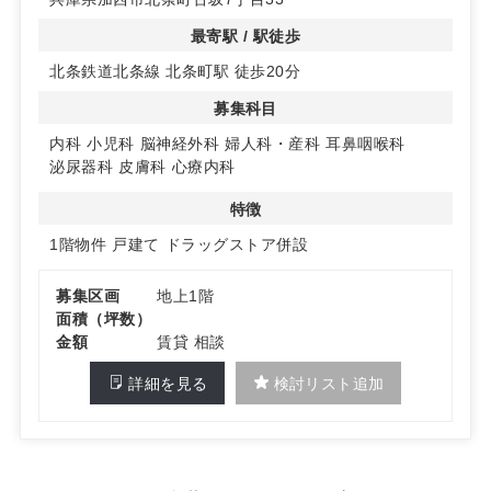
ことが可能です。専門的なニーズに合わせたレイアウト
で、患者様に快適な空間を提供できます。
最寄駅 / 駅徒歩
◆広々とした駐車場完備でアクセスも良好
北条鉄道北条線 北条町駅 徒歩20分
共有駐車場が70台以上利用可能で、患者様が車で訪れる
際の利便性も抜群です。安心してご利用いただける環境を
募集科目
整えています。詳しくはお問い合わせください。
内科
小児科
脳神経外科
婦人科・産科
耳鼻咽喉科
泌尿器科
皮膚科
心療内科
特徴
1階物件
戸建て
ドラッグストア併設
募集区画
地上1階
面積（坪数）
金額
賃貸 相談
詳細を見る
検討リスト追加