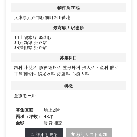
ルとしての利便性が高く、患者様にとっても安心してご利
用いただけます。
物件所在地
◆アクセス抜群の立地
兵庫県姫路市駅前町268番地
JR山陽本線姫路駅から徒歩圏内に位置し、多くの人が集
まるエリアにあります。周辺には商業施設も多く、集患力
最寄駅 / 駅徒歩
を高めるのに最適な立地です。
JR山陽本線 姫路駅
◆選べる広さと科目
JR姫新線 姫路駅
2階、3階、4階のテナントを募集中で、48㎡から36㎡ま
JR播但線 姫路駅
での選べる広さがあります。内科や小児科、整形外科など
多様な診療科目に対応可能です。詳細はお問い合わせくだ
募集科目
さい。
内科
小児科
脳神経外科
整形外科
婦人科・産科
眼科
耳鼻咽喉科
泌尿器科
皮膚科
心療内科
特徴
医療モール
募集区画
地上2階
面積（坪数）
48坪
金額
賃貸 相談
詳細を見る
検討リスト追加