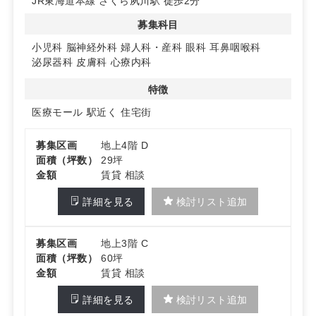
JR東海道本線 さくら夙川駅 徒歩2分
問い合わせください。
募集科目
小児科
脳神経外科
婦人科・産科
眼科
耳鼻咽喉科
泌尿器科
皮膚科
心療内科
特徴
医療モール
駅近く
住宅街
募集区画
地上4階 D
面積（坪数）
29坪
金額
賃貸 相談
詳細を見る
検討リスト追加
募集区画
地上3階 C
面積（坪数）
60坪
金額
賃貸 相談
詳細を見る
検討リスト追加