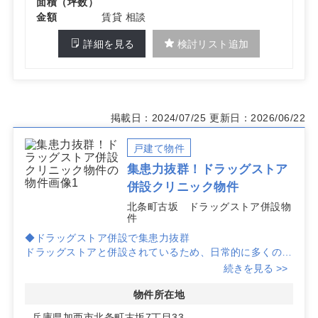
面積（坪数）
金額
賃貸 相談
詳細を見る
検討リスト追加
掲載日：2024/07/25
更新日：2026/06/22
戸建て物件
集患力抜群！ドラッグストア
併設クリニック物件
北条町古坂 ドラッグストア併設物
件
◆ドラッグストア併設で集患力抜群
ドラッグストアと併設されているため、日常的に多くの
人々が訪れるエリアです。クリニック開業に最適な立地
続きを見る >>
で、安定した患者数が期待できます。
◆自由な設計プランで理想のクリニックを実現
物件所在地
建築プランの自由度が高く、理想のクリニックを実現する
兵庫県加西市北条町古坂7丁目33