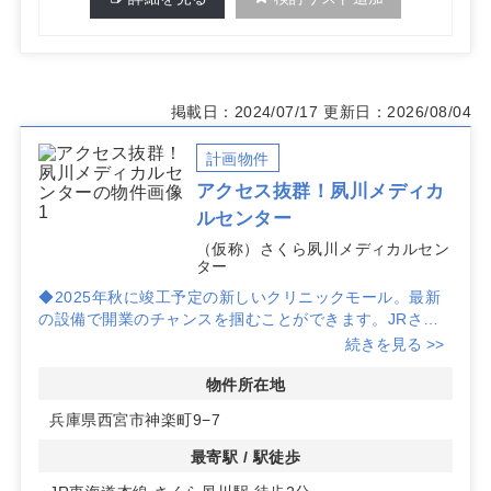
掲載日：2024/07/17
更新日：2026/08/04
計画物件
アクセス抜群！夙川メディカ
ルセンター
（仮称）さくら夙川メディカルセン
ター
◆2025年秋に竣工予定の新しいクリニックモール。最新
の設備で開業のチャンスを掴むことができます。JRさく
ら夙川駅から徒歩2分という好立地で、患者様にもアクセ
続きを見る >>
スしやすい環境です。
◆視認性の高い幹線道路沿いに位置し、地域住民からの注
物件所在地
目度も抜群。クリニック開業に最適な条件が揃っていま
兵庫県西宮市神楽町9−7
す。
◆多様な診療科目に対応可能な広い区画を用意。駐車場や
最寄駅 / 駅徒歩
駐輪場も完備し、通院の利便性も高めています。詳細はお