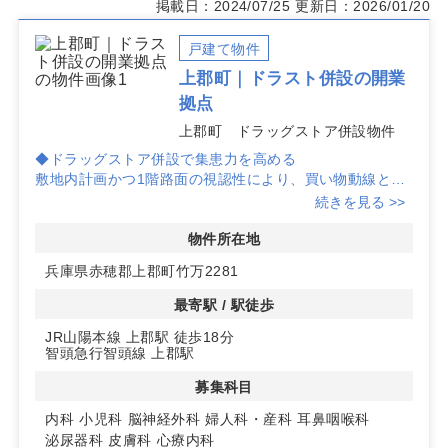
掲載日：2024/07/25
更新日：2026/01/20
戸建て物件
上郡町｜ドラスト併設の開業
拠点
上郡町 ドラッグストア併設物件
◆ドラッグストア併設で集患力を高める
敷地内計画かつ1階路面の視認性により、買い物動線と来
院動線の両立が期待できます。共有駐車場は90台以上を
続きを見る >>
確保しており、車来院にも対応しやすい環境です。
物件所在地
◆自由設計の戸建て計画で科目に最適化
兵庫県赤穂郡上郡町竹万2281
戸建て物件として建築プランを一から検討可能です。面積
計画や動線設計の自由度が高く、内科・小児科・耳鼻咽喉
最寄駅 / 駅徒歩
科・皮膚科など多科目でレイアウトの最適化を図りやすい
JR山陽本線 上郡駅 徒歩18分
計画です。
智頭急行智頭線 上郡駅
◆エリアとアクセスのバランス
募集科目
所在地は兵庫県赤穂郡上郡町竹万。JR山陽本線・智頭急
行の上郡駅が利用可能で、徒歩18分の距離です。日常利
内科
小児科
脳神経外科
婦人科・産科
耳鼻咽喉科
用が見込まれるドラッグストア併設により、地域の生活導
泌尿器科
皮膚科
心療内科