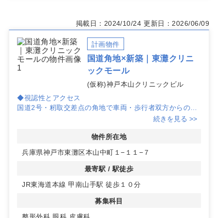
掲載日：2024/10/24
更新日：2026/06/09
計画物件
国道角地×新築｜東灘クリニ
ックモール
(仮称)神戸本山クリニックビル
◆視認性とアクセス
国道2号・籾取交差点の角地で車両・歩行者双方からの視
認性に配慮。交差点向かいのスーパーライフ本山店により
続きを見る >>
買物導線からの早期認知が見込め、JR甲南山手駅徒歩10
分で通院動線も確保しやすい立地です。
物件所在地
◆商圏ポテンシャルと集患力
兵庫県神戸市東灘区本山中町１−１１−７
1km同心円で居住人口50,590人。人口増加エリアのため
将来の需要拡大に対応しやすく、近隣生活導線と併せて安
最寄駅 / 駅徒歩
定した集患力の構築が期待できます。住宅街立地で日常受
JR東海道本線 甲南山手駅 徒歩１０分
療ニーズの取り込みに適しています。
◆新築モール計画と設備
募集科目
2026年1月竣工予定の新築クリニックモール。医療施設の
設備要件に対応し、エレベーター・駐車場5台を備え広域
整形外科
眼科
皮膚科