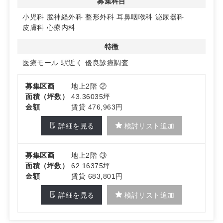
募集科目
小児科
脳神経外科
整形外科
耳鼻咽喉科
泌尿器科
皮膚科
心療内科
特徴
医療モール
駅近く
優良診療調査
募集区画
地上2階 ②
面積（坪数）
43.36035坪
金額
賃貸 476,963円
詳細を見る
検討リスト追加
募集区画
地上2階 ③
面積（坪数）
62.16375坪
金額
賃貸 683,801円
詳細を見る
検討リスト追加