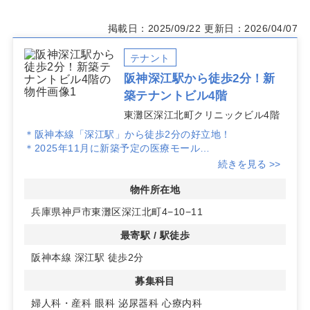
掲載日：2025/09/22
更新日：2026/04/07
テナント
阪神深江駅から徒歩2分！新
築テナントビル4階
東灘区深江北町クリニックビル4階
＊阪神本線「深江駅」から徒歩2分の好立地！
＊2025年11月に新築予定の医療モール
＊広々とした約40坪のスペースで多種診療科目に対応可
続きを見る >>
能
＊駐車場・エレベーター完備で利便性抜群
物件所在地
＊20年の定期建物賃貸借契約で安定した運営が可能です
兵庫県神戸市東灘区深江北町4−10−11
最寄駅 / 駅徒歩
阪神本線 深江駅 徒歩2分
募集科目
婦人科・産科
眼科
泌尿器科
心療内科