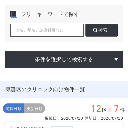
科・皮膚科などの日常診療ニーズが層を成しています。
フリーキーワードで探す
既存クリニックは駅近に分布し診療科の偏りがみられる
ため、競合過密のピンポイントを避け、通院動線と生活
導線を重ねる立地選定が鍵になります。JR住吉や阪急岡
検索
本の駅前は視認性と回遊性が高く、処置系を伴う科目は
エレベーター容量、給排水・ダクト、荷捌きの確保が前
提となります。物件はスケルトン／居抜きの条件差が大
きく、工期・コスト・音振動の許容量を事前精査し、用
途地域、看板規制、開発計画や大型商業の更新時期も合
条件を選択して検索する
わせて確認すると中長期の集患が安定します。駐車場は
平面共同かタイムズ連携など実効手段の確保が有効で、
処方外来比率が高い科目はビル内薬局の動線が来院率を
左右します。
東灘区のクリニック向け物件一覧
神戸市東灘区でのクリニック向け物件は、駅前の視認性
重視タイプと住宅地境界の生活密着タイプで戦略が異な
ります。科目別の競合分布、昼夜人口、学校・スーパー
12
7
の吸引力まで含めた診療圏分析を踏まえ、最適な物件と
掲載日順
更新日順
区画
件
プランニングをご提案します。掲載のないクリニック物
掲載日：2026/07/10
更新日：2026/07/10
件や、ビルの医療区画化可否の個別調査も承ります。ま
ずはお気軽にご相談ください。