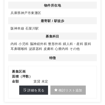
しやすい環境です。
物件所在地
◆計画物件ならではの設計自由度
兵庫県神戸市東灘区
区画や仕様は未定のため、診療科やスタッフ動線に合わせ
たレイアウトを検討しやすい段階です。待合・診察・処置
最寄駅 / 駅徒歩
のゾーニングを計画的に整え、将来の運用変更も見据えた
阪神本線 石屋川駅
設計がしやすい点が魅力です。
募集科目
◆多科目展開を想定したポテンシャル
内科から小児科、耳鼻咽喉科や皮膚科など幅広い診療科目
内科
小児科
脳神経外科
整形外科
婦人科・産科
眼科
の募集を想定。単科開業はもちろん、将来的な複数科の併
耳鼻咽喉科
泌尿器科
皮膚科
心療内科
その他
設や段階的な拡張も検討の余地があり、地域ニーズに沿っ
た差別化が図りやすい計画です。
特徴
詳細はお問い合わせください
募集区画
面積（坪数）
金額
賃貸 未定
詳細を見る
検討リスト追加