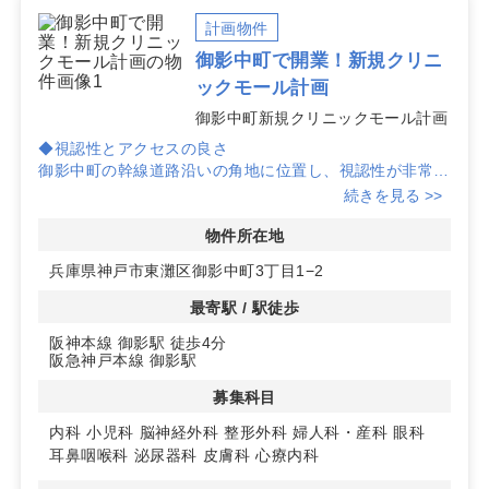
計画物件
御影中町で開業！新規クリニ
ックモール計画
御影中町新規クリニックモール計画
◆視認性とアクセスの良さ
御影中町の幹線道路沿いの角地に位置し、視認性が非常に
高い物件です。阪神本線御影駅から徒歩4分の好立地で
続きを見る >>
す。
物件所在地
◆集患力を高めるエリア
兵庫県神戸市東灘区御影中町3丁目1−2
物件から半径1.0km圏内には約4.4万人が居住しておりま
す。
最寄駅 / 駅徒歩
阪神本線 御影駅 徒歩4分
◆快適な施設環境
阪急神戸本線 御影駅
駐車場と駐輪場を完備予定で、車や自転車でのアクセスも
便利です。
募集科目
内科
小児科
脳神経外科
整形外科
婦人科・産科
眼科
耳鼻咽喉科
泌尿器科
皮膚科
心療内科