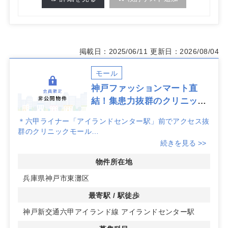
掲載日：2025/06/11
更新日：2026/08/04
モール
神戸ファッションマート直
結！集患力抜群のクリニック
モール
＊六甲ライナー「アイランドセンター駅」前でアクセス抜
群のクリニックモール
＊六甲アイランドは再開発が進んでおり、人口の増加して
続きを見る >>
いるエリアです
＊近隣に医療機関少なく、整形外科、皮膚科、耳鼻咽喉科
物件所在地
の診療圏データ良好です
兵庫県神戸市東灘区
＊駐車場206台完備
＊内科・眼科入居決定
最寄駅 / 駅徒歩
神戸新交通六甲アイランド線 アイランドセンター駅