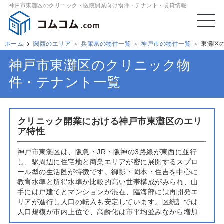
神戸市東灘区のクリニック・医院開業向け物件・テナント・賃貸情報
ホーム
関西のエリア
兵庫県の物件一覧
神戸市の物件一覧
東灘区
神戸市東灘区のクリニック物
件・テナント一覧
クリニック開業における神戸市東灘区のエリ
ア特性
神戸市東灘区は、阪急・JR・阪神の3路線が東西に並行
し、駅周辺に住宅地と商業エリアが密に展開するスプロ
ール型の生活圏が特徴です。御影・岡本・住吉を中心に
教育水準と所得水準が比較的高い世帯構成がみられ、山
手には戸建てとマンションが混在、臨海部には再開発エ
リアが進行し人口の転入も安定しています。区統計では
人口規模が市内上位で、高齢化は市平均並みながら増加
傾向、加えて子育て世帯も厚く、内科・整形外科・小児