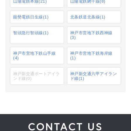
山陽電鉄本線
(21)
山陽電鉄網干線
(8)
能勢電鉄日生線
(1)
北条鉄道北条線
(1)
智頭急行智頭線
(1)
神戸市営地下鉄西神線
(3)
神戸市営地下鉄山手線
神戸市営地下鉄海岸線
(4)
(1)
神戸新交通ポートアイラ
神戸新交通六甲アイラン
ンド線
(0)
ド線
(1)
CONTACT US