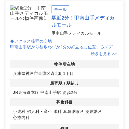
モール
駅近2分！甲南山手メディカ
ルモール
甲南山手メディカルモール
◆アクセス抜群の立地
甲南山手駅から徒歩わずか2分の好立地に位置するメディ
カルモールです。周辺には商業施設が多く、集患力が期待
続きを見る >>
できます。
物件所在地
◆視認性の高い環境
兵庫県神戸市東灘区森北町1丁目
駅近でありながら、視認性の良い場所に位置しているた
め、地域住民の目に留まりやすく、患者様の来院がスムー
最寄駅 / 駅徒歩
ズに行えます。
JR東海道本線 甲南山手駅 徒歩2分
◆多科目の診療が可能
募集科目
呼吸器内科と皮膚科が既に決定しており、残り1区画で小
児科、婦人科・産科、眼科、耳鼻咽喉科、泌尿器科、心療
小児科
婦人科・産科
眼科
耳鼻咽喉科
泌尿器科
内科の開業を募集中です。詳細はお問い合わせください。
心療内科
特徴