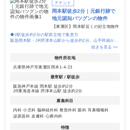
テナント
岡本駅徒歩2分｜元銀行跡で
地元認知バツグンの物件
【東灘区】岡本駅近くの好立地物件
◆2駅徒歩約2分の駅前立地で集患力
阪急岡本駅・JR摂津本山駅から徒歩約2分。山手幹線から
も視認でき、目の前のスーパー利用導線に面するため日常
続きを見る >>
的な接点を作りやすく、開院初期の集患力を見込みやすい
環境です。
物件所在地
◆元銀行跡の1階区画で存在感を発信
兵庫県神戸市東灘区岡本1-4-23
地上1階の路面区画で、元銀行跡テナント。駅前の歩行者
に対して存在感を出しやすく、サイン計画や来院導線の検
最寄駅 / 駅徒歩
討が進めやすい立地です。
阪急神戸本線 岡本駅 徒歩約2分
◆募集科目と柔軟な区画相談
JR東海道本線 摂津本山駅 徒歩約2分
内科・小児科・脳神経外科・整形外科・眼科・耳鼻咽喉
科・泌尿器科・皮膚科・心療内科を募集。区画は分割相談
募集科目
可、契約・入居時期は応相談。
内科
小児科
脳神経外科
整形外科
眼科
耳鼻咽喉科
泌尿器科
皮膚科
心療内科
特徴