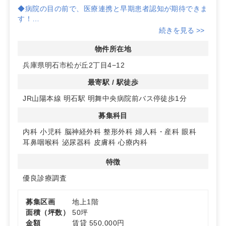
◆病院の目の前で、医療連携と早期患者認知が期待できま
す！
続きを見る >>
◆UR団地に囲まれた立地で、多様な患者層へのアプロー
チが可能です。
物件所在地
兵庫県明石市松が丘2丁目4−12
◆商業施設が隣接し、スーパーや郵便局へのアクセスも抜
群の便利なロケーション！
最寄駅 / 駅徒歩
JR山陽本線 明石駅 明舞中央病院前バス停徒歩1分
詳細はお気軽にお問い合わせください。
募集科目
内科
小児科
脳神経外科
整形外科
婦人科・産科
眼科
耳鼻咽喉科
泌尿器科
皮膚科
心療内科
特徴
優良診療調査
募集区画
地上1階
面積（坪数）
50坪
金額
賃貸 550,000円