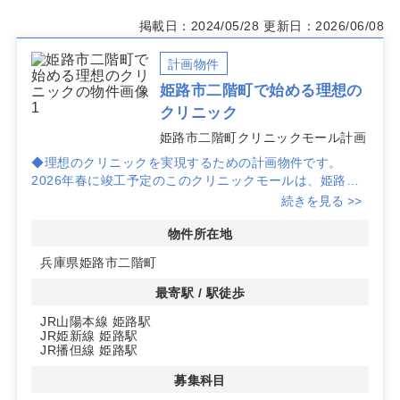
掲載日：2024/05/28
更新日：2026/06/08
計画物件
姫路市二階町で始める理想の
クリニック
姫路市二階町クリニックモール計画
◆理想のクリニックを実現するための計画物件です。
2026年春に竣工予定のこのクリニックモールは、姫路市
二階町に位置し、視認性の高い旧ヤマトヤシキ跡地にあり
続きを見る >>
ます。
◆この物件はみゆき通り商店街に面しており、通行量が多
物件所在地
く、クリニックの集患力を高める絶好のロケーションで
兵庫県姫路市二階町
す。商業施設や住宅が混在するエリアで、生活導線に位置
しています。
最寄駅 / 駅徒歩
◆共同住宅200戸と店舗からなる複合施設で、地域住民と
JR山陽本線 姫路駅
の接点が豊富です。内科、小児科、婦人科・産科、眼科、
JR姫新線 姫路駅
耳鼻咽喉科、泌尿器科、皮膚科、心療内科の開業に適して
JR播但線 姫路駅
います。詳細はお問い合わせください。
募集科目