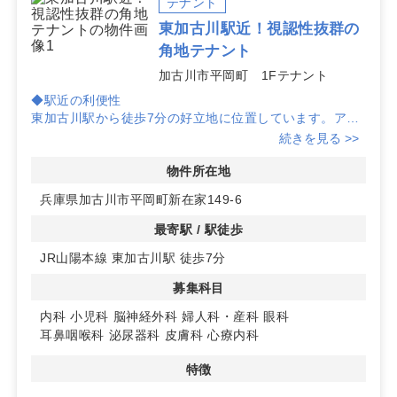
テナント
東加古川駅近！視認性抜群の
角地テナント
加古川市平岡町 1Fテナント
◆駅近の利便性
東加古川駅から徒歩7分の好立地に位置しています。アク
セスの良さは患者様への利便性を高め、集患力の強化に繋
続きを見る >>
がります。
物件所在地
◆視認性の高い角地
兵庫県加古川市平岡町新在家149-6
通りに面した角地にあるため、視認性が非常に良好です。
最寄駅 / 駅徒歩
◆駐車場完備の安心
JR山陽本線 東加古川駅 徒歩7分
敷地内に駐車場を完備しており、車でのアクセスもスムー
ズです。患者様にとって通院がしやすく、リピーターの確
募集科目
保に役立ちます。詳細はお問い合わせください。
内科
小児科
脳神経外科
婦人科・産科
眼科
耳鼻咽喉科
泌尿器科
皮膚科
心療内科
特徴