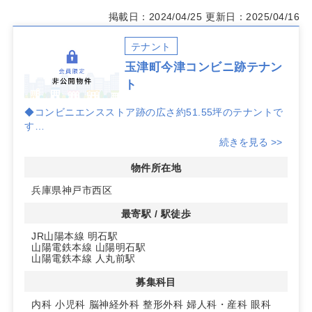
掲載日：2024/04/25
更新日：2025/04/16
テナント
玉津町今津コンビニ跡テナン
ト
◆コンビニエンスストア跡の広さ約51.55坪のテナントで
す
◆近隣にはスーパーやドラッグストア、中学校などあり視
続きを見る >>
認性も良い物件です
物件所在地
兵庫県神戸市西区
最寄駅 / 駅徒歩
JR山陽本線 明石駅
山陽電鉄本線 山陽明石駅
山陽電鉄本線 人丸前駅
募集科目
内科
小児科
脳神経外科
整形外科
婦人科・産科
眼科