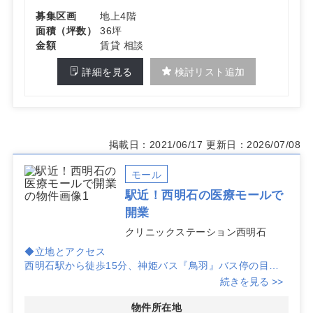
募集区画
地上4階
面積（坪数）
36坪
金額
賃貸 相談
詳細を見る
検討リスト追加
掲載日：2021/06/17
更新日：2026/07/08
モール
駅近！西明石の医療モールで
開業
クリニックステーション西明石
◆立地とアクセス
西明石駅から徒歩15分、神姫バス『鳥羽』バス停の目の
前という好立地。幹線道路沿いにあり、駐車場も21台完
続きを見る >>
備しているため、広域からの患者様の来院が期待できま
す。
物件所在地