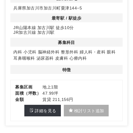
◆1階路面テナントで視認性抜群
兵庫県加古川市加古川町粟津144−5
1階部分にある路面テナントは、通行人の目に留まりやす
く、新規開業のクリニックに最適です。47.99㎡の広さが
最寄駅 / 駅徒歩
あり、様々な診療科目に対応可能です。
JR山陽本線 加古川駅 徒歩10分
JR加古川線 加古川駅
◆多彩な診療科目に対応
内科や小児科をはじめ、幅広い診療科目の開業が可能で
募集科目
す。エレベーターが完備されており、患者様に優しい環境
が整っています。詳細はお問い合わせください。
内科
小児科
脳神経外科
整形外科
婦人科・産科
眼科
耳鼻咽喉科
泌尿器科
皮膚科
心療内科
特徴
募集区画
地上1階
面積（坪数）
47.99坪
金額
賃貸 211,156円
詳細を見る
検討リスト追加