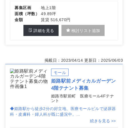
募集区画
地上1階
面積（坪数）
49.89坪
金額
賃貸 516,670円
詳細を見る
検討リスト追加
掲載日：2023/04/14
更新日：2025/06/03
モール
姫路駅前メディカルガーデン
4階テナント募集
姫路市駅前町 医療モール4Fテナ
ント
◆姫路駅から徒歩2分の好立地、医療モールビルで泌尿器
科・皮膚科・婦人科が既に盛況中。
続きを見る >>
◆みゆき通り商店街アーケード内に位置し、集客力抜群。