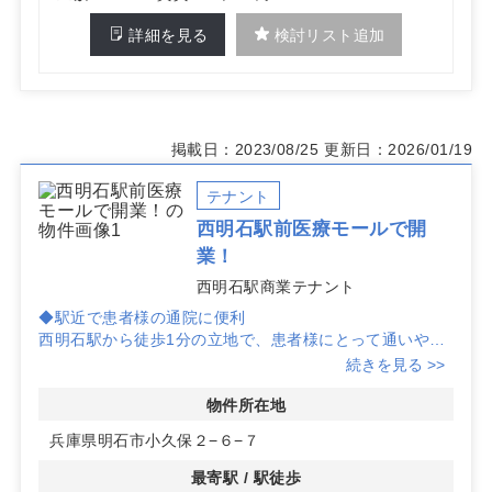
詳細を見る
検討リスト追加
掲載日：2023/08/25
更新日：2026/01/19
テナント
西明石駅前医療モールで開
業！
西明石駅商業テナント
◆駅近で患者様の通院に便利
西明石駅から徒歩1分の立地で、患者様にとって通いやす
い環境です。駅前のバスロータリーもあり、公共交通機関
続きを見る >>
でのアクセスが非常に良好です。
物件所在地
◆診療科目の相乗効果を期待
兵庫県明石市小久保２−６−７
3階には皮膚科、4階には精神科がすでに診療しており、
隣には地域で評判の歯科医院があるため、診療科目間での
最寄駅 / 駅徒歩