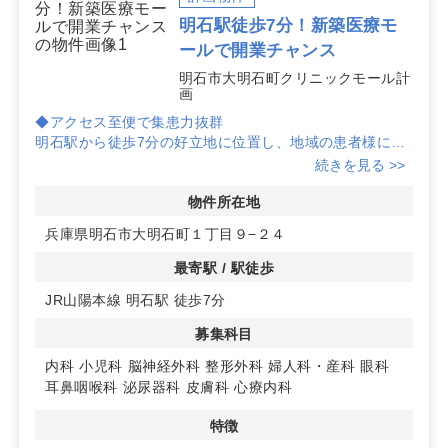
明石駅徒歩7分！新築医療モ
ールで開業チャンス
明石市大明石町クリニックモール計
画
◆アクセス至便で集患力抜群
明石駅から徒歩7分の好立地に位置し、地域の患者様にと
ってアクセスしやすい環境です。周辺には商業施設も多
続きを見る >>
く、集患力が期待できます。
物件所在地
◆多彩な診療科目に対応可能
兵庫県明石市大明石町１丁目９−２４
内科、小児科、脳神経外科など、多様な診療科目で開業可
能です。医療モール内での連携により、患者様に幅広い医
最寄駅 / 駅徒歩
療サービスを提供できます。
JR山陽本線 明石駅 徒歩7分
◆最新設備の新築物件
募集科目
2025年春以降にオープン予定の新築物件で、最新の設備
を導入可能です。エレベーター完備で、患者様に快適な診
内科
小児科
脳神経外科
整形外科
婦人科・産科
眼科
療環境を提供できます。詳細はお問い合わせください。
耳鼻咽喉科
泌尿器科
皮膚科
心療内科
特徴