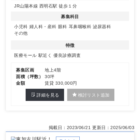
相乗効果が期待できます。これにより、患者様の集患力を
JR山陽本線 西明石駅 徒歩１分
高めることができます。
募集科目
◆駐車場完備で利便性向上
敷地内には14台分の駐車スペースを確保しており、車で
小児科
婦人科・産科
眼科
耳鼻咽喉科
泌尿器科
の来院も便利です。患者様にとって安心して通院できる環
その他
境が整っています。詳細はお問い合わせください。
特徴
医療モール
駅近く
優良診療調査
募集区画
地上4階
面積（坪数）
30坪
金額
賃貸 330,000円
詳細を見る
検討リスト追加
掲載日：2023/06/21
更新日：2025/06/03