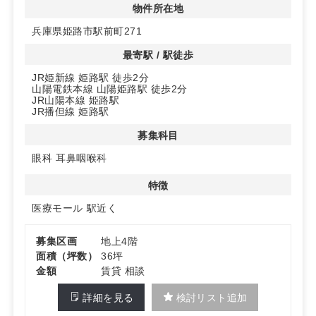
物件所在地
◆1階には調剤薬局併設のドラッグストアがあり、患者様
兵庫県姫路市駅前町271
の利便性も高い環境です。
最寄駅 / 駅徒歩
JR姫新線 姫路駅 徒歩2分
山陽電鉄本線 山陽姫路駅 徒歩2分
JR山陽本線 姫路駅
JR播但線 姫路駅
募集科目
眼科
耳鼻咽喉科
特徴
医療モール
駅近く
募集区画
地上4階
面積（坪数）
36坪
金額
賃貸 相談
詳細を見る
検討リスト追加