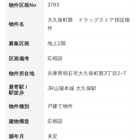
3793
物件区画No
大久保町茜 ドラッグストア併設物
物件名
件
地上1階
募集区画
応相談
区画備考
兵庫県明石市大久保町茜3丁目2−7
物件所在地
最寄駅 /
JR山陽本線 大久保駅
駅徒歩
戸建て物件
物件種別
応相談
建物構造
未定
築年月