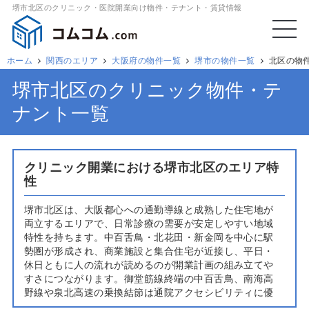
堺市北区のクリニック・医院開業向け物件・テナント・賃貸情報
ホーム
関西のエリア
大阪府の物件一覧
堺市の物件一覧
北区の物
堺市北区のクリニック物件・テ
ナント一覧
クリニック開業における堺市北区のエリア特
性
堺市北区は、大阪都心への通勤導線と成熟した住宅地が
両立するエリアで、日常診療の需要が安定しやすい地域
特性を持ちます。中百舌鳥・北花田・新金岡を中心に駅
勢圏が形成され、商業施設と集合住宅が近接し、平日・
休日ともに人の流れが読めるのが開業計画の組み立てや
すさにつながります。御堂筋線終端の中百舌鳥、南海高
野線や泉北高速の乗換結節は通院アクセシビリティに優
れ、中央環状線沿いは広域からの車来訪にも対応しやす