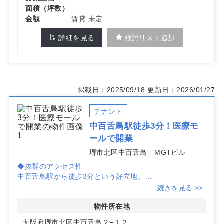
面積（坪数）
金額
賃貸 未定
詳細を見る
検討リスト追加
掲載日：2025/09/18
更新日：2026/01/27
テナント
中百舌鳥駅徒歩3分！医療モ
ールで開業
堺市北区中百舌鳥 MGTビル
◆抜群のアクセス性
中百舌鳥駅から徒歩3分という好立地。
続きを見る >>
◆多様な診療科目に対応可能
1区画80坪以上確保しており、幅広い診療科目での開業が
物件所在地
可能です。
大阪府堺市北区中百舌鳥２−１２