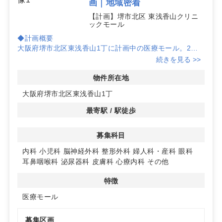
画｜地域密着
【計画】堺市北区 東浅香山クリニ
ックモール
◆計画概要
大阪府堺市北区東浅香山1丁に計画中の医療モール。2区
画・各40坪想定の計画物件で、駐車場有り。計画段階の
続きを見る >>
ため仕様等は変更となる可能性があります。
◆レイアウト柔軟性
物件所在地
各40坪想定の区画は、動線計画や待合の拡張など設計自
大阪府堺市北区東浅香山1丁
由度を確保しやすく、将来的な増床や機器導入にも対応検
討がしやすい構成です。車来院に配慮し集患力を意識した
最寄駅 / 駅徒歩
配置検討が可能です。
◆想定診療科とモールシナジー
募集科目
内科・小児科・整形外科・眼科・耳鼻咽喉科・皮膚科・泌
尿器科・婦人科等の多科目募集。モール内連携による利便
内科
小児科
脳神経外科
整形外科
婦人科・産科
眼科
性向上が見込め、地域の受診動線に合わせた科目構成の計
耳鼻咽喉科
泌尿器科
皮膚科
心療内科
その他
画に適しています。詳細はお問い合わせください
特徴
医療モール
募集区画