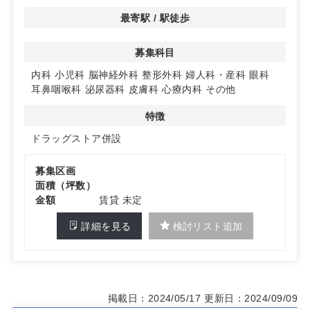
の皆様に愛されるクリニックを目指せます。
最寄駅 / 駅徒歩
◆柔軟なテナント内容
募集科目
現在、テナント内容は検討中ですが、柔軟に対応可能で
す。詳細についてはお問い合わせください。
内科
小児科
脳神経外科
整形外科
婦人科・産科
眼科
耳鼻咽喉科
泌尿器科
皮膚科
心療内科
その他
特徴
ドラッグストア併設
募集区画
面積（坪数）
金額
賃貸 未定
詳細を見る
検討リスト追加
掲載日：2024/05/17
更新日：2024/09/09