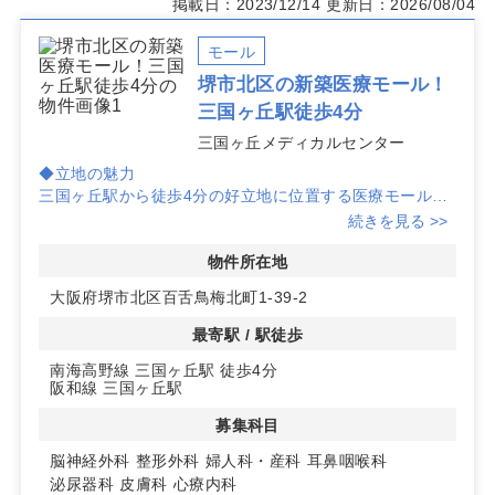
掲載日：2023/12/14
更新日：2026/08/04
モール
堺市北区の新築医療モール！
三国ヶ丘駅徒歩4分
三国ヶ丘メディカルセンター
◆立地の魅力
三国ヶ丘駅から徒歩4分の好立地に位置する医療モール
で、アクセスの良さが魅力です。大通りに面しており、視
続きを見る >>
認性も抜群で集患力が期待できます。
物件所在地
◆競争の少ないエリア
大阪府堺市北区百舌鳥梅北町1-39-2
周辺には競合が少ないため、新規開業のチャンスです。特
に整形外科や脳神経外科の診療圏良好です。
最寄駅 / 駅徒歩
南海高野線 三国ヶ丘駅 徒歩4分
◆多様な科目に対応
阪和線 三国ヶ丘駅
脳神経外科や整形外科をはじめ、婦人科・産科、眼科、耳
鼻咽喉科、泌尿器科、皮膚科、心療内科など幅広い診療科
募集科目
目に対応可能です。詳細はお問い合わせください。
脳神経外科
整形外科
婦人科・産科
耳鼻咽喉科
泌尿器科
皮膚科
心療内科