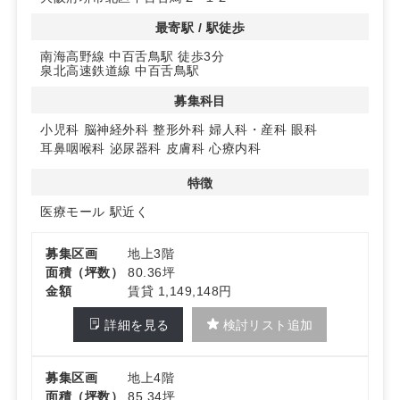
詳細はお問い合わせください。
最寄駅 / 駅徒歩
南海高野線 中百舌鳥駅 徒歩3分
泉北高速鉄道線 中百舌鳥駅
募集科目
小児科
脳神経外科
整形外科
婦人科・産科
眼科
耳鼻咽喉科
泌尿器科
皮膚科
心療内科
特徴
医療モール
駅近く
募集区画
地上3階
面積（坪数）
80.36坪
金額
賃貸 1,149,148円
詳細を見る
検討リスト追加
募集区画
地上4階
面積（坪数）
85.34坪