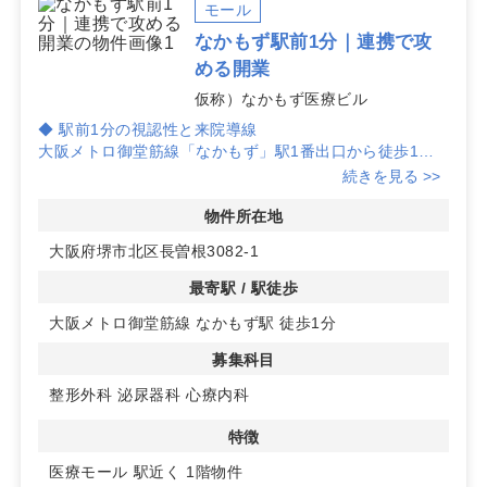
ください。
モール
なかもず駅前1分｜連携で攻
める開業
仮称）なかもず医療ビル
◆ 駅前1分の視認性と来院導線
大阪メトロ御堂筋線「なかもず」駅1番出口から徒歩1
分、駅近×道路面で来院導線が明快。堺市北区長曽根の医
続きを見る >>
療モール計画で、1階区画あり、エレベーター・駐車場も
利用可。定期借家20年です。
物件所在地
大阪府堺市北区長曽根3082-1
◆ 医療モール隣接で診診連携に好適
脳神経外科・内科・婦人科・耳鼻科・眼科が入居する盛況
最寄駅 / 駅徒歩
モールに隣接し、患者認知が高い環境で診診連携が図りや
大阪メトロ御堂筋線 なかもず駅 徒歩1分
すい計画です。院外処方箋発行の医療機関限定の募集で、
モール内動線とサイン計画により初期の立ち上がりを支援
募集科目
します。
整形外科
泌尿器科
心療内科
◆ 1km圏3.6万人×人口増で高い集患力
1km同心円で36,009人の居住人口に加え、エリアは増加
特徴
基調。通勤通学・乗換需要と居住人口の双方を取り込め、
医療モール
駅近く
1階物件
整形外科・泌尿器科・心療内科の募集科目とも親和性が高