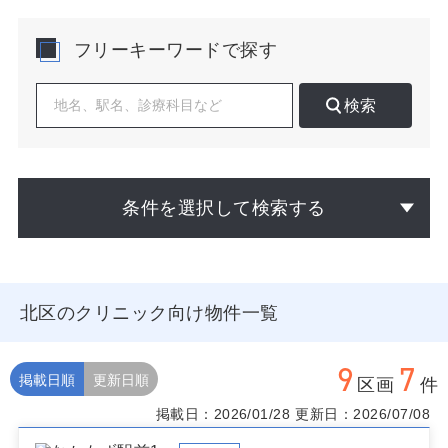
い環境です。
フリーキーワードで探す
診療需要は、ファミリー層の定着による小児・一般内科
系、働く世代の生活習慣病、集合住宅の更新に伴う高齢
期の慢性疾患フォローが中心。北花田の大型商業施設周
検索
辺は日中人口が厚く、早朝・夕方の来院も見込みやすい
一方、住宅地内は平日午前の来院が安定しやすいなど、
時間帯別の需要差が明確です。既存診療所は駅徒歩圏に
集積する傾向があり、生活動線を少し外したバス幹線や
幹線道路交差部での差別化も検討に値します。
条件を選択して検索する
物件選びでは、駅前視認性と駐車台数のバランス、1階区
画の間口、エレベーター規模やバリアフリー、検体搬出
や医療機器の搬入経路など実務面の確認が重要です。医
療モールは短期の集患立ち上がりに寄与しやすく、単独
北区のクリニック向け物件一覧
路面店は自由度とブランド訴求に優れます。診療時間設
計に合わせ、通勤・買物動線と重なる導線上かを現地観
察で検証してください。
9
7
掲載日順
更新日順
区画
件
堺市北区でのクリニック開業に適した「堺市北区 クリニ
掲載日：2026/01/28
更新日：2026/07/08
ック 物件」をお探しの際は、公開前や掲載外の候補も含
めて個別にご提案します。計画段階からお気軽にご相談