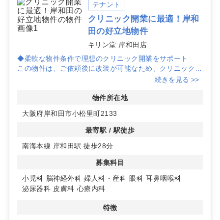
ともにスムーズです。
テナント
クリニック開業に最適！岸和
掲載中の物件だけでなく未掲載情報や条件交渉も含めて
田の好立地物件
最適化をご提案します。岸和田駅での開業計画や科目適
合、商圏分析の初期検討も含めて、お気軽にご相談くだ
キリン堂 岸和田店
さい。
◆柔軟な物件条件で理想のクリニック開業をサポート
この物件は、ご依頼後に改装が可能なため、クリニックの
開業に向けた柔軟な条件調整が可能です。新規開業をお考
続きを見る >>
えの方に最適な物件です。
物件所在地
◆多彩な診療科目で地域の医療ニーズに応える
大阪府岸和田市小松里町2133
小児科や脳神経外科、婦人科など、様々な診療科目での開
業が可能です。地域の医療ニーズに応じた診療科目を展開
最寄駅 / 駅徒歩
することで、集患力を高めることができます。
南海本線 岸和田駅 徒歩28分
◆アクセス良好な立地で患者様に便利な環境
募集科目
物件は南海本線岸和田駅から徒歩28分の場所に位置し、
駐車場も完備されています。詳細はお問い合わせくださ
小児科
脳神経外科
婦人科・産科
眼科
耳鼻咽喉科
い。
泌尿器科
皮膚科
心療内科
特徴