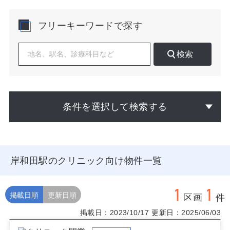
ーズが読み取りやすい一方、小児・婦人科なども生活圏
内需要で差別化が可能です。
フリーキーワードで探す
開業実務の観点では、朝夕の乗降流動と日中の買物導線
が交差する地点を起点に商圏半径を設定し、徒歩・自転
検索
車圏の患者構成を推計するのが有効です。基幹病院や既
存診療所との距離と診療科目をマッピングし、紹介・逆
紹介の連携余地を確認すると、過不足のない科目設計に
つながります。駅前の上層階テナントは天候影響が小さ
く、ロードサイドは駐車場利用の利便が強みとなるた
条件を選択して検索する
め、ターゲット患者の移動手段に合わせて「岸和田駅 ク
リニック 物件」の候補を比較検討すると精度が上がりま
す。
物件選定では、駅からの最短動線上にあるか、バス停や
岸和田駅のクリニック向け物件一覧
横断歩道の位置関係で自然な導入ができるか、ファサー
ドの見通しと間口幅で認知を確保できるかを重視してく
ださい。医療区画の階層構成が複数科の相乗来院を生む
1
1
か、同ビル内テナント構成が患者層と合致するかも重要
掲載日順
更新日順
区画
件
です。オープン前後の広告動線を想定し、サテライト看
掲載日：2023/10/17
更新日：2025/06/03
板やウェブ検索で「岸和田駅 クリニック 物件」を起点に
した到達導線が描けるかを事前に確認すると移転・新規