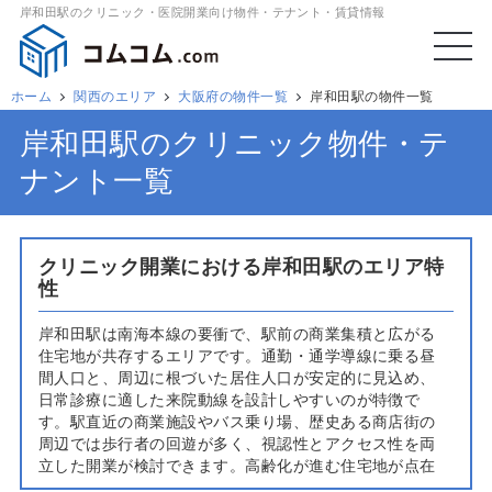
岸和田駅のクリニック・医院開業向け物件・テナント・賃貸情報
ホーム
関西のエリア
大阪府の物件一覧
岸和田駅の物件一覧
岸和田駅のクリニック物件・テ
ナント一覧
クリニック開業における岸和田駅のエリア特
性
岸和田駅は南海本線の要衝で、駅前の商業集積と広がる
住宅地が共存するエリアです。通勤・通学導線に乗る昼
間人口と、周辺に根づいた居住人口が安定的に見込め、
日常診療に適した来院動線を設計しやすいのが特徴で
す。駅直近の商業施設やバス乗り場、歴史ある商店街の
周辺では歩行者の回遊が多く、視認性とアクセス性を両
立した開業が検討できます。高齢化が進む住宅地が点在
し、内科・整形外科・皮膚科・眼科などの生活密着型ニ