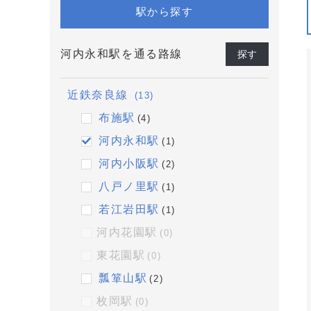
駅から探す
河内永和駅を通る路線
探す
近鉄奈良線
(13)
布施駅
(4)
河内永和駅
(1)
河内小阪駅
(2)
八戸ノ里駅
(1)
若江岩田駅
(1)
河内花園駅
(0)
東花園駅
(0)
瓢箪山駅
(2)
枚岡駅
(0)