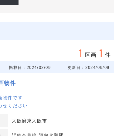
1
1
区画
件
掲載日：2024/02/09
更新日：2024/09/09
画物件
画物件です
わせください
大阪府東大阪市
歩
近鉄奈良線 河内永和駅