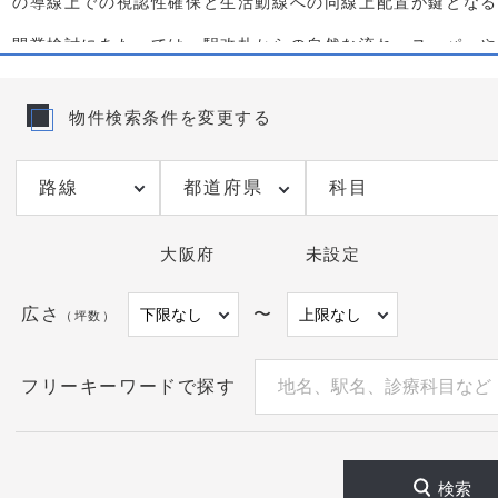
の導線上での視認性確保と生活動線への同線上配置が鍵となる
開業検討にあたっては、駅改札からの自然な流れ、スーパーや
線を丁寧に観察したい。1階路面でなくとも、エレベーターや
集客が成立するケースが多い。想定患者は近隣居住者と乗換客
の交通量など時間帯別の人流差を現地で確認すると計画が具体
物件検索条件を変更する
て可視化し、重複を避けた診療時間設計や、予約導線の最適化
当サイトでは河内永和駅周辺のクリニック向け物件を駅徒歩・
都道府県
科目
公開前の計画中区画や退去予定区画も個別にご案内可能です。
方は、現在の掲載物件に限らず、条件をお知らせいただければ
大阪府
未設定
広さ
〜
（坪数）
フリーキーワードで探す
検索