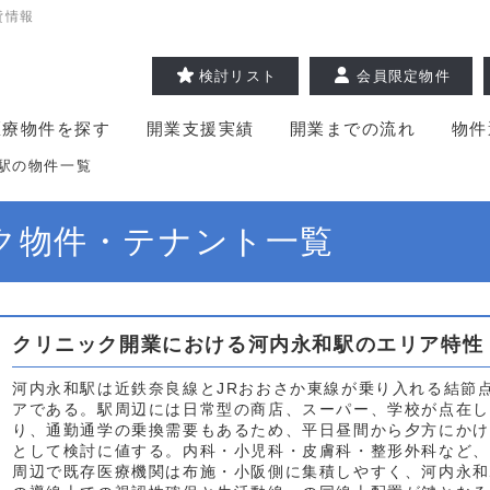
貸情報
検討リスト
会員限定物件
医療物件を探す
開業支援実績
開業までの流れ
物件
駅の物件一覧
ク物件・テナント一覧
クリニック開業における河内永和駅のエリア特性
河内永和駅は近鉄奈良線とJRおおさか東線が乗り入れる結節
アである。駅周辺には日常型の商店、スーパー、学校が点在し
り、通勤通学の乗換需要もあるため、平日昼間から夕方にかけ
として検討に値する。内科・小児科・皮膚科・整形外科など、
周辺で既存医療機関は布施・小阪側に集積しやすく、河内永和