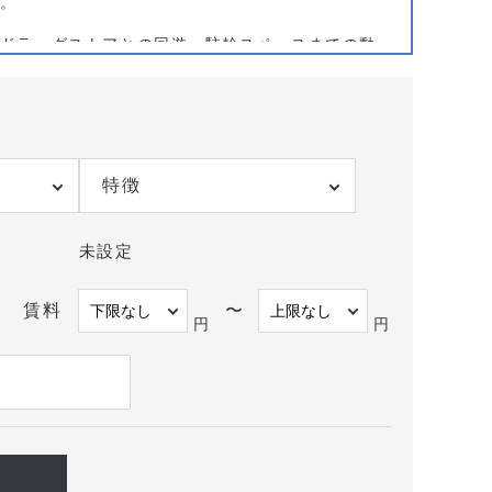
。
ドラッグストアとの回遊、駐輪スペースまでの動
見上げサインの視認が担保されるビルインで十分に
が中心となるため、通学路や学習塾の集積、夕方
化しやすい。競合調査では駅両側の徒歩圏を分け
まで見据えるとよい。
視認性・回遊性の観点で精査して掲載している。
特徴
河内永和駅での開業可能性を具体化したい医師の
最適な物件をご提案します。
未設定
賃料
〜
円
円