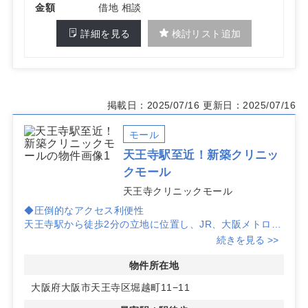
金額
借地 相談
詳細を見る
検討リスト追加
掲載日：2025/07/16
更新日：2025/07/16
モール
天王寺駅至近！新築クリニッ
クモール
天王寺クリニックモール
◆圧倒的なアクセス利便性
天王寺駅から徒歩2分の立地に位置し、JR、大阪メトロ、
近鉄電車など主要交通機関へのアクセスが抜群です。通勤
続きを見る >>
や通院に便利な環境を提供します。
◆多様な診療科目の募集
物件所在地
一般内科、婦人科・産科、眼科、耳鼻咽喉科、泌尿器科な
大阪府大阪市天王寺区堀越町11−11
ど、多様な診療科目を募集中