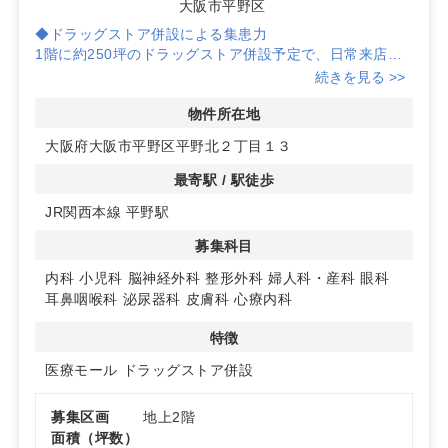
大阪市平野区
◆ドラッグストア併設による集患力
1階に約250坪のドラッグストア併設予定で、日常来店動
線との連携が図りやすく、処方箋対応を含むクリニック運
続きを見る >>
営の集患力向上に寄与しやすい計画です。
物件所在地
◆JR平野エリアの利便性
大阪府大阪市平野区平野北２丁目１３
JR関西本線「平野」駅エリアに位置し、生活導線上での
視認性とアクセスのしやすさを確保しやすい立地です。徒
最寄駅 / 駅徒歩
歩や自転車来院も想定した案内計画が立てやすい点が魅力
JR関西本線 平野駅
です。
募集科目
◆計画物件ならではの柔軟性
借地契約約421.15坪の計画物件で、2階医療テナントを想
内科
小児科
脳神経外科
整形外科
婦人科・産科
眼科
定。必要面積は相談可能で、内科から皮膚科・眼科など多
耳鼻咽喉科
泌尿器科
皮膚科
心療内科
様な科目に合わせた動線・レイアウト計画がしやすい環境
です。
特徴
医療モール
ドラッグストア併設
詳細はお問い合わせください
募集区画
地上2階
面積（坪数）