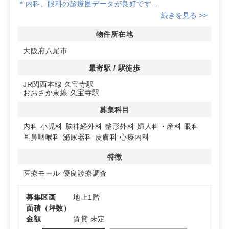
＊内科、眼科の診療圏データが良好です
＊敷地面積は約470坪以上
続きを見る >>
詳細はお問い合わせください
物件所在地
大阪府八尾市
最寄駅 / 駅徒歩
JR関西本線 久宝寺駅
おおさか東線 久宝寺駅
募集科目
内科
小児科
脳神経外科
整形外科
婦人科・産科
眼科
耳鼻咽喉科
泌尿器科
皮膚科
心療内科
特徴
医療モール
優良診療調査
募集区画
地上1階
面積（坪数）
金額
賃貸 未定