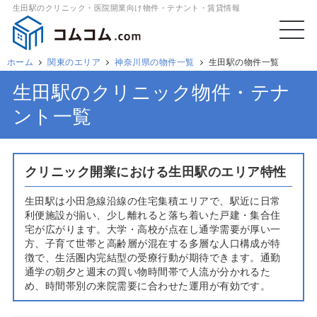
生田駅のクリニック・医院開業向け物件・テナント・賃貸情報
ホーム
関東のエリア
神奈川県の物件一覧
生田駅の物件一覧
生田駅のクリニック物件・テナ
ント一覧
クリニック開業における生田駅のエリア特性
生田駅は小田急線沿線の住宅集積エリアで、駅近に日常
利便施設が揃い、少し離れると落ち着いた戸建・集合住
宅が広がります。大学・高校が点在し通学需要が厚い一
方、子育て世帯と高齢層が混在する多層な人口構成が特
徴で、生活圏内完結型の受療行動が期待できます。通勤
通学の朝夕と週末の買い物時間帯で人流が分かれるた
め、時間帯別の来院需要に合わせた運用が有効です。
クリニックの開業を検討する際は、駅改札からの動線、