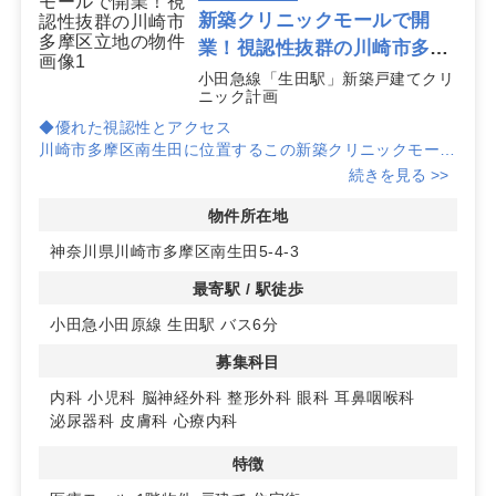
載外の情報も含めて個別の診療圏データと合わせてご案
新築クリニックモールで開
内します。具体的な科目や想定患者像をお知らせいただ
業！視認性抜群の川崎市多摩
ければ、最適な物件の比較検討をお手伝いします。
区立地
小田急線「生田駅」新築戸建てクリ
ニック計画
◆優れた視認性とアクセス
川崎市多摩区南生田に位置するこの新築クリニックモール
は、地域の生活道路沿いにあり、視認性が非常に良い立地
続きを見る >>
です。小田急小田原線生田駅からバスで6分とアクセスも
良好です。
物件所在地
神奈川県川崎市多摩区南生田5-4-3
◆医療連携と柔軟な設計
聖マリアンナ医科大学病院まで自動車でわずか4分の距離
最寄駅 / 駅徒歩
にあり、医療連携体制も安心です。また、参加するドクタ
小田急小田原線 生田駅 バス6分
ーのご意見を反映した設計が可能で、クリニックのニーズ
に合わせたプランが作成できます。
募集科目
◆充実の設備と駐車場
内科
小児科
脳神経外科
整形外科
眼科
耳鼻咽喉科
3階建ての医療モールには、1階から3階にかけて3つのク
泌尿器科
皮膚科
心療内科
リニックが入居可能で、1階には調剤薬局も想定されてい
ます。駐車場は約20台分用意されており、患者様の利便
特徴
性を高めます。詳細はお問い合わせください。