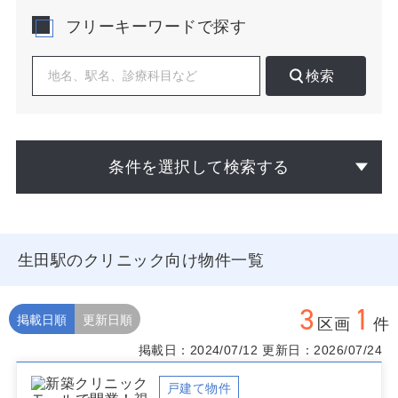
バス乗り場・商店街・スーパー前の通行量、通学路の交
フリーキーワードで探す
差ポイントを丁寧に確認すると、患者導線の予測精度が
高まります。内科・小児科は生活圏密着型のニーズが強
く、皮膚科・耳鼻科は季節変動を見据えたアクセス性が
検索
鍵になります。整形外科やリハは平日昼間の高齢層需要
を軸に、階段動線の少ない立地や自転車来院の受け皿を
確保したいところです。競合状況は標榜科目・診療時
間・口コミ分布を合わせて診療圏調査で定量化し、夜
間・土日の空白時間帯を埋める運用で差別化を図れま
条件を選択して検索する
す。家賃と想定患者単価のバランスは、徒歩分数別の来
院率仮定を置いて試算し、損益分岐点を賃料比で検証す
ると判断がぶれません。
物件選びでは、駅徒歩5分圏の1階路面や動線直結の中層
生田駅のクリニック向け物件一覧
階に加え、視認性とサイン導線、駐輪動線、共用トイレ
位置など来院のしやすさを重視してください。調剤薬局
の近接は導線形成に有利ですが、単独開業でも同居テナ
3
1
ントの業種親和性で補えます。将来のスタッフ動線や増
掲載日順
更新日順
区画
件
患時の待合オペレーションも初期段階から設計に織り込
掲載日：2024/07/12
更新日：2026/07/24
みたいポイントです。
生田駅でクリニックの物件をお探しの方は、公開前や掲
戸建て物件