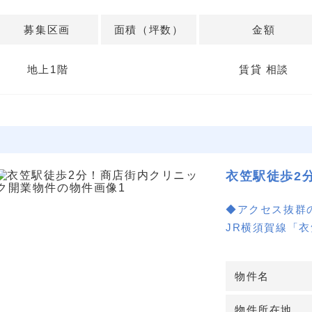
募集区画
面積（坪数）
金額
地上1階
賃貸 相談
衣笠駅徒歩2
◆アクセス抜群
JR横須賀線「
す。周辺は買い
ク開業に最適な
物件名
◆商店街の集患
物件所在地