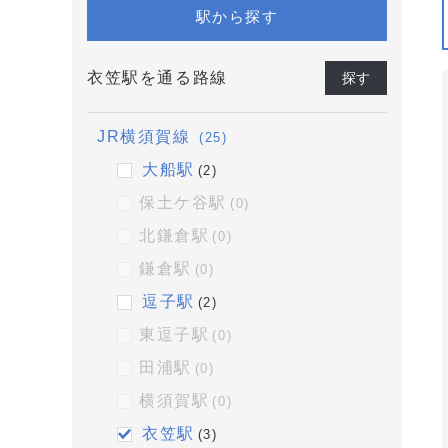
駅から探す
衣笠駅を通る路線
探す
JR横須賀線
(25)
大船駅
(2)
保土ケ谷駅
(0)
北鎌倉駅
(0)
鎌倉駅
(0)
逗子駅
(2)
東逗子駅
(0)
田浦駅
(0)
横須賀駅
(0)
衣笠駅
(3)