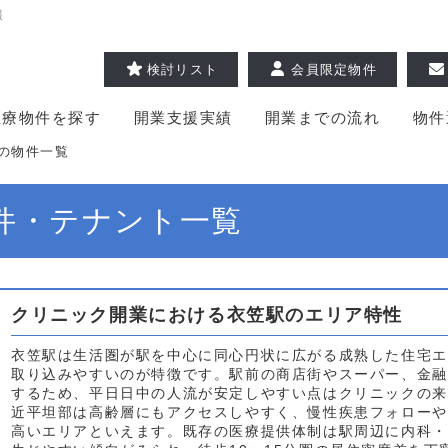
報
検討リスト
会員限定物件
医療物件を探す
開業支援実績
開業までの流れ
物件
の物件一覧
件・テナント一覧
クリニック開業における衣笠駅のエリア特性
衣笠駅は生活圏が駅を中心に同心円状に広がる成熟した住宅エ
取り込みやすいのが特徴です。駅前の商店街やスーパー、金融
するため、平日日中の人流が安定しやすい点はクリニックの来
近平坦部は高齢層にもアクセスしやすく、慢性疾患フォローや
高いエリアといえます。既存の医療提供体制は駅周辺に内科・