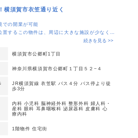
！横須賀市衣笠通り近く
境での開業が可能
位置するこの物件は、周辺に大きな施設が少なく、
た雰囲気の中でクリニックを開業できます。患者様
続きを見る >>
ックスできる環境です。
横須賀市公郷町1丁目
業の好立地
神奈川県横須賀市公郷町１丁目５２−４
には既存のクリニックが3件、1km圏内でも14件と
整形外科、皮膚科の患者様が来院しやすいエリアで
歩
JR横須賀線 衣笠駅 バス４分 バス停より徒
いため、集患力が期待できます。
歩3分
内科 小児科 脳神経外科 整形外科 婦人科・
さ
産科 眼科 耳鼻咽喉科 泌尿器科 皮膚科 心
笠駅からバスで4分、バス停から徒歩3分というアク
療内科
力です。患者様やスタッフにとって通いやすい立地
問い合わせください。
1階物件 住宅街