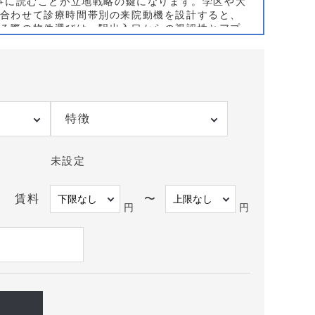
丁寧に読むことが立地戦略の鍵になります。学区や大
合わせて診療時間帯別の来院動機を設計すると、
る際の物件選びは、駅出入口からの視認性とアプ
、路面か低層階の入居可否、駐輪余地や近隣コイ
間口幅と待合配置のしやすさが要点です。既存医
沿いのサブ中心立地や、バス停至近の路面区画を
を前提に選定すると効果的です。衣笠駅 クリニッ
科・来院想定に合わせた動線分析と合わせて個別に
りしますので、まずはお気軽にご相談ください。
特徴
未設定
賃料
〜
円
円