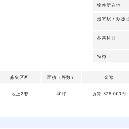
◆快適なアクセ
物件所在地
JR横須賀線衣
バス停から徒歩
最寄駅 / 駅徒
また、エレベー
です。
募集科目
◆安心の駐車場
無料駐車場を1
特徴
も安心です。
詳細はお問い合
募集区画
面積（坪数）
金額
地上2階
40坪
賃貸 528,000円