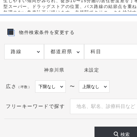
生じやすい傾向がみられ、徒歩10〜15分圏の居住密度差を
型スーパー、ドラッグストアの位置、バス路線の結節点を重ね
無理のない集患計画が描けます。衣笠駅でクリニックを検討す
ローチのわかりやすさ、ベビーカーと高齢者が交錯しない動線
ンパーキングの分布、標識設置の見え方、想定診療科に合った
療との重複を避ける場合は、住宅集積ポケットに近い生活導線
物件検索条件を変更する
優先し、平日午後と土曜午前の需要を取りこぼさない時間設計
ク 物件の最新空き区画や未公開候補については、具体の診療
ご提案します。掲載以外の情報も含めて検討材料を迅速にお送
都道府県
科目
神奈川県
未設定
広さ
〜
（坪数）
フリーキーワードで探す
検索