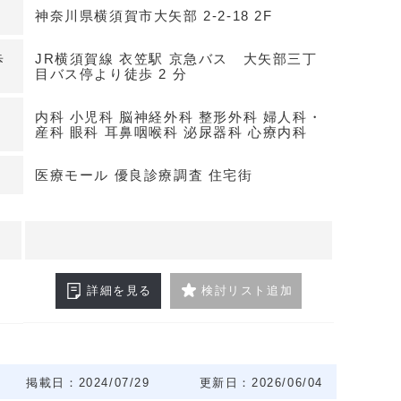
スと設備
神奈川県横須賀市大矢部 2-2-18 2F
笠駅からアクセス可能で、京急バスの大矢部三丁目
2分という利便性の高さが魅力です。
歩
JR横須賀線 衣笠駅 京急バス 大矢部三丁
ター完備で、階段を使用せずに2階へアクセス可能
目バス停より徒歩 2 分
内科 小児科 脳神経外科 整形外科 婦人科・
産科 眼科 耳鼻咽喉科 泌尿器科 心療内科
完備
9台分完備しており、患者様がお車で来院される際
医療モール 優良診療調査 住宅街
わせください！！
詳細を見る
検討リスト追加
掲載日：2024/07/29
更新日：2026/06/04