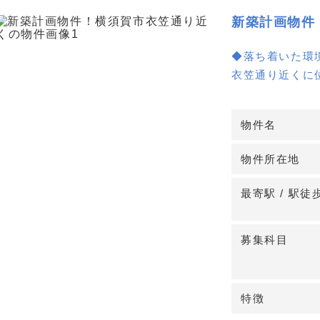
新築計画物件
◆落ち着いた環
衣笠通り近くに
静かで落ち着い
にとってもリラ
物件名
◆クリニック開
物件所在地
半径500m圏内
少なく、内科、
最寄駅 / 駅徒
す。競争が少な
募集科目
◆アクセスの良
JR横須賀線衣
セスの良さも魅
です。詳細はお
特徴