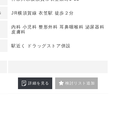
ラッグストアや100円ショップなど、集患力の高い
ます。また、商店街加盟店専用の駐車場もあり、車
歩
JR横須賀線 衣笠駅 徒歩２分
良好です。
内科 小児科 整形外科 耳鼻咽喉科 泌尿器科
皮膚科
の高い潜在患者数
ると、内科で1日あたり58人、耳鼻科で67人の推計
駅近く ドラッグストア併設
れます。集患力の高い立地で、安定した患者数が期
細はお問い合わせください。
詳細を見る
検討リスト追加