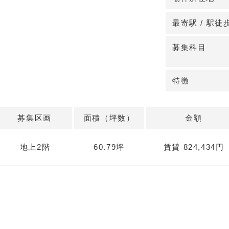
商店街内にはド
施設が多数あり
最寄駅 / 駅徒
でのアクセスも
募集科目
◆診療圏調査で
診療圏調査によ
特徴
患者数が見込ま
待できます。詳
募集区画
面積（坪数）
金額
地上2階
60.79坪
賃貸 824,434円