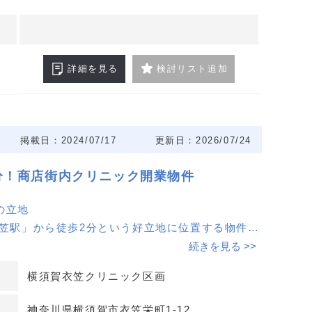
詳細を見る
検討リスト追加
掲載日：2024/07/17
更新日：2026/07/24
分！商店街内クリニック開業物件
の立地
衣笠駅」から徒歩2分という好立地に位置する物件で
物客で賑わう衣笠仲通り商店街内にあり、クリニッ
続きを見る >>
環境が整っています。
横須賀衣笠クリニック区画
力
神奈川県横須賀市衣笠栄町1-12