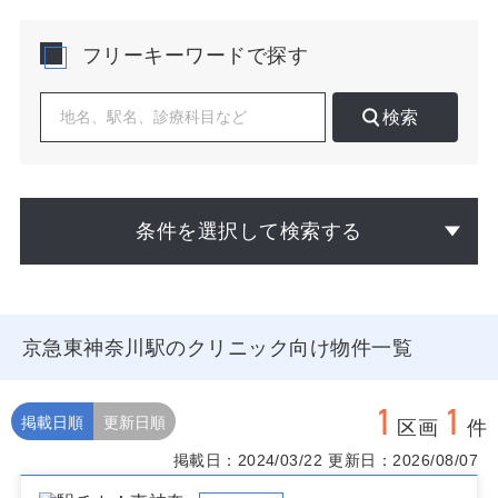
ョン計画や既存ストック更新が続き、平日夕方・土日の
受診需要を読みやすいのも利点です。
フリーキーワードで探す
開業検討にあたっては、駅改札からの視認性と動線の素
直さ、JR連絡通路やバス停・自転車導入路からの導入、
検索
エレベータ前やエスカレーター降り口付近の通行量を時
間帯別に観測することが重要です。物販・飲食と共存す
る商業複合ではにおい・騒音管理と受付待合の静粛性
を、路面では歩道幅員とベビーカー回転スペース、雨天
時のアプローチを確認すると患者体験が安定します。診
条件を選択して検索する
療科目に応じて近隣処置可能な医療機関や介護・薬局と
の連携動線を地図上で可視化し、平日夜間と土曜の開庁
時間帯にあわせたシフト設計まで想定すると、アクセス
メリットを最大化できます。近隣に小中学校やスポーツ
施設が点在するため、季節要因による症状波動や健診・
京急東神奈川駅のクリニック向け物件一覧
予防接種の需要も平準化して取り込みやすい傾向があり
ます。
1
1
物件選びでは、駅近路面か商業上層かによって集客の質
掲載日順
更新日順
区画
件
が変わるため、ターゲット患者の来院手段と待合のピー
掲載日：2024/03/22
更新日：2026/08/07
ク時容量から逆算して階層と面積配分を決めるのが要点
です。騒音源や学習塾の入退室ピークと重なる区画はヒ