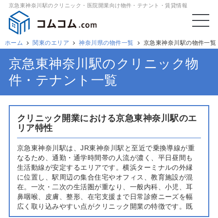
京急東神奈川駅のクリニック・医院開業向け物件・テナント・賃貸情報
ホーム
関東のエリア
神奈川県の物件一覧
京急東神奈川駅の物件一覧
京急東神奈川駅のクリニック物
件・テナント一覧
クリニック開業における京急東神奈川駅のエ
リア特性
京急東神奈川駅は、JR東神奈川駅と至近で乗換導線が重
なるため、通勤・通学時間帯の人流が濃く、平日昼間も
生活動線が安定するエリアです。横浜ターミナルの外縁
に位置し、駅周辺の集合住宅やオフィス、教育施設が混
在。一次・二次の生活圏が重なり、一般内科、小児、耳
鼻咽喉、皮膚、整形、在宅支援まで日常診療ニーズを幅
広く取り込みやすい点がクリニック開業の特徴です。既
存医療機関は一定数あるものの、駅徒歩圏の新築マンシ