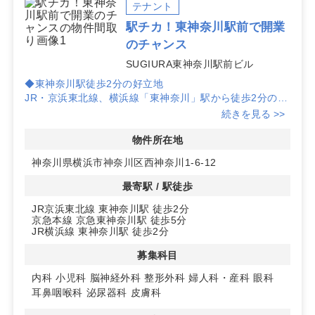
アリング調査を行い、看板計画と来院導線の整合を事前
テナント
に検証してください。
駅チカ！東神奈川駅前で開業
のチャンス
掲載中の京急東神奈川駅周辺クリニック物件は随時更新
しています。公開前の計画物件や条件交渉の可否も個別
SUGIURA東神奈川駅前ビル
にご案内しますので、要件が固まっていない段階でもお
◆東神奈川駅徒歩2分の好立地
気軽にご相談ください。
JR・京浜東北線、横浜線「東神奈川」駅から徒歩2分の場
所に位置するため、アクセスが非常に便利です。駅前のバ
続きを見る >>
スロータリーに面しており、患者さんの来院も容易です。
物件所在地
◆競合が少ないエリアでの開業
神奈川県横浜市神奈川区西神奈川1-6-12
このエリアは競合するクリニックが少なく、新規開業には
最適な環境です。特に皮膚科や耳鼻科の開業におすすめ
最寄駅 / 駅徒歩
で、整形外科や眼科も診療圏が良好です。
JR京浜東北線 東神奈川駅 徒歩2分
京急本線 京急東神奈川駅 徒歩5分
◆1階に調剤薬局予定
JR横浜線 東神奈川駅 徒歩2分
1階には調剤薬局が入る予定で、クリニックとの連携が期
待できます。患者さんにとっても利便性が高く、集患力向
募集科目
上に寄与します。詳細はお問い合わせください。
内科
小児科
脳神経外科
整形外科
婦人科・産科
眼科
耳鼻咽喉科
泌尿器科
皮膚科