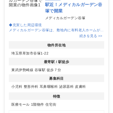
定量評価までスピーディに伴走します。お気軽にご相談
駅近！メディカルガーデン谷
ください。
塚で開業
メディカルガーデン谷塚
◆充実した周辺環境
メディカルガーデン谷塚は、敷地内に有料老人ホームが併
設されており、高齢者の患者様にもアクセスしやすい環境
続きを見る >>
です。また、上層階には新築マンションがあり、住宅街に
位置するため、地域住民の多さが魅力です。
物件所在地
埼玉県草加市谷塚1-22
◆優れたアクセスと利便性
東武伊勢崎線谷塚駅から徒歩7分という駅近の立地が、患
最寄駅 / 駅徒歩
者様のアクセスを容易にします。さらに、駐車場も5台分
東武伊勢崎線 谷塚駅 徒歩７分
完備しているため、車での来院も便利です。
募集科目
◆多様な診療科目に対応可能
小児科、整形外科、耳鼻咽喉科、泌尿器科の開業に適した
小児科
整形外科
耳鼻咽喉科
泌尿器科
皮膚科
物件です。分割可能なスケルトン渡しで、自動ドアや看板
使用も可能ですので、クリニックのニーズに合わせた柔軟
特徴
な対応が可能です。詳細はお問い合わせください。
医療モール
1階物件
住宅街