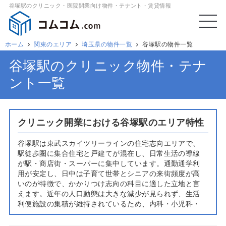
谷塚駅のクリニック・医院開業向け物件・テナント・賃貸情報
ホーム
関東のエリア
埼玉県の物件一覧
谷塚駅の物件一覧
谷塚駅のクリニック物件・テナ
ント一覧
クリニック開業における谷塚駅のエリア特性
谷塚駅は東武スカイツリーラインの住宅志向エリアで、
駅徒歩圏に集合住宅と戸建てが混在し、日常生活の導線
が駅・商店街・スーパーに集中しています。通勤通学利
用が安定し、日中は子育て世帯とシニアの来街頻度が高
いのが特徴で、かかりつけ志向の科目に適した立地と言
えます。近年の人口動態は大きな減少が見られず、生活
利便施設の集積が維持されているため、内科・小児科・
皮膚科・整形外科・耳鼻咽喉科などの一次医療は駅周辺
と住宅地内の双方で受療ニーズが見込めます。北千住方