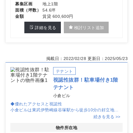
募集区画
地上1階
面積（坪数）
54.6坪
金額
賃貸 600,600円
詳細を見る
検討リスト追加
掲載日：2022/02/28
更新日：2025/05/23
テナント
視認性抜群！駐車場付き1階
テナント
小倉ビル
◆優れたアクセスと視認性
小倉ビルは東武伊勢崎線谷塚駅から徒歩10分の好立地に
あり、1階路面に位置するため、通行する人々に対する視
続きを見る >>
認性が非常に高い物件です。クリニックの開業に最適で
す。
物件所在地