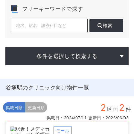
面へのアクセスが良く通院の継続性も担保しやすい点
フリーキーワードで探す
も、クリニック運営にプラスです。
開業検討にあたっては、谷塚駅の改札からの歩行動線と
検索
バス乗降場、主要スーパーやドラッグストアの位置関係
を踏まえ、生活導線と診療時間の合致を図ることが重要
です。徒歩5〜7分圏の路面区画は視認性と偶発来院の獲
得に有効で、住宅地内では学校・公園・高齢者施設の分
布を踏まえた診療圏分析が奏功します。調剤薬局との近
条件を選択して検索する
接は患者利便に直結しますが、同一商圏での競合科目の
診療時間帯やWeb集患の強弱も併せて評価してくださ
い。1階路面は初期集患に優位、上層階は静粛性があり予
約制中心の科目と相性が良いなど、科目特性との整合を
意識すると精度が上がります。
谷塚駅のクリニック向け物件一覧
谷塚駅でのクリニック 物件選びは、駅前の人流・住宅内
の滞留・車自転車のアクセスを単独で見るのではなく、
2
2
患者の来院シナリオを時刻帯別に描いて適合させること
掲載日順
更新日順
区画
件
が鍵です。掲載中の谷塚駅のクリニック 物件は随時更新
掲載日：2024/07/11
更新日：2026/06/03
していますが、公開前の情報や周辺エリアの候補整理も
個別にご提案可能です。要件や科目、ターゲット患者像
をお知らせいただければ、最適な候補抽出から診療圏の
モール