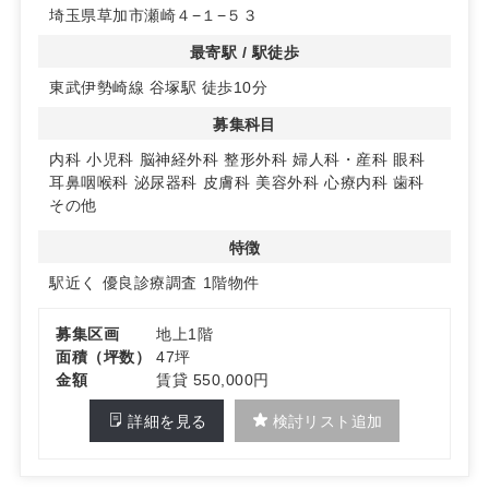
埼玉県草加市瀬崎４−１−５３
◆充実の駐車設備
駐車場が完備されており、車でのアクセスも便利です。ま
最寄駅 / 駅徒歩
た、駐輪場も設置されているため、自転車での来院も可能
東武伊勢崎線 谷塚駅 徒歩10分
です。患者様の利便性を考慮した環境が整っています。
募集科目
◆フレキシブルな看板設置
看板の設置が容易で、目立つデザインにすることが可能で
内科
小児科
脳神経外科
整形外科
婦人科・産科
眼科
す。クリニックの存在を効果的にアピールし、集患力を高
耳鼻咽喉科
泌尿器科
皮膚科
美容外科
心療内科
歯科
めることができます。詳細はお問い合わせください。
その他
特徴
駅近く
優良診療調査
1階物件
募集区画
地上1階
面積（坪数）
47坪
金額
賃貸 550,000円
詳細を見る
検討リスト追加