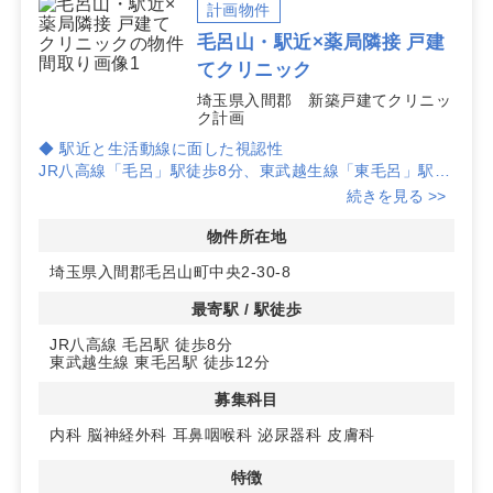
で、計画段階からお気軽にご相談ください。
計画物件
毛呂山・駅近×薬局隣接 戸建
てクリニック
埼玉県入間郡 新築戸建てクリニッ
ク計画
◆ 駅近と生活動線に面した視認性
JR八高線「毛呂」駅徒歩8分、東武越生線「東毛呂」駅徒
歩12分の間に位置し、駅へ向かう生活道路沿いで視認性
続きを見る >>
に優れます。周辺は住宅地が広がり、通行動線への露出が
高く早期の認知と集患力向上に寄与しやすい立地です。
物件所在地
埼玉県入間郡毛呂山町中央2-30-8
◆ ドラッグストア隣接による相乗効果
隣接地にドラッグストアがあり、受診前後の買い物ニーズ
最寄駅 / 駅徒歩
に応えられる利便性があります。日常利用による来訪機会
JR八高線 毛呂駅 徒歩8分
の創出と、医薬・日用品の導線連携でクリニックの認知拡
東武越生線 東毛呂駅 徒歩12分
大と継続受診の促進が期待できます。
募集科目
◆ 1階戸建て計画とゆとりの駐車場
1階戸建ての新築計画で、ドクター決定から1〜1年半後の
内科
脳神経外科
耳鼻咽喉科
泌尿器科
皮膚科
竣工想定です。敷地内に駐車場64台予定のため来院アク
特徴
セスに配慮でき、内科で優良診療調査・診療圏良好の評価