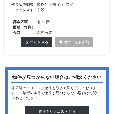
を踏まえ、内科・脳神経外科・耳鼻咽喉科・泌尿器科・皮
優良診療調査
1階物件
戸建て
住宅街
膚科の募集に適した計画物件です。契約期間は応相談、詳
ドラッグストア併設
細はお問い合わせください。
募集区画
地上1階
面積（坪数）
金額
賃貸 未定
詳細を見る
検討リスト追加
物件が見つからない場合はご相談ください
非公開のクリニック物件も数多く取り扱っておりま
す。
ご希望の条件で物件が見つからない場合はお問い
合わせください。
物件をリクエストする