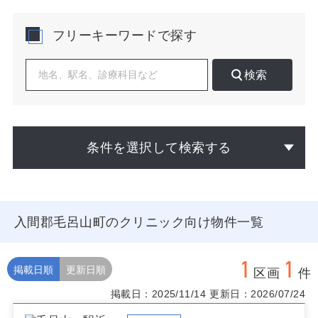
逆紹介や専門連携を見据えた分業が取りやすい点も特徴
です。内科、整形外科、皮膚科、耳鼻咽喉科、リハなど
フリーキーワードで探す
一次・準二次の外来領域は住民ニーズと親和性が高く、
慢性疾患管理、在宅移行支援、予防・健診の継続提供に
一定の需要が見込めます。小児は曜日・時間帯の偏りを
検索
踏まえた運営設計が鍵となります。既存クリニックの分
布と患者動線を地図上で可視化し、駅前の視認性重視
か、生活道路沿いで駐車台数を優先するかの方針を早期
に固めると、物件選定の精度が上がります。調剤薬局の
配置や競合との距離、訪問診療の拠点性も併せて検討す
条件を選択して検索する
ると導線のロスが減ります。医療ビルの場合はフロア動
線、エレベーター待ち時間、共用部の清潔感が集患に影
響します。戸建て・路面物件では間口の広さ、歩車分
離、夜間の照度、看板設置可否、退去時の原状回復範囲
を事前に精査してください。どの科目でも給排水位置、
入間郡毛呂山町のクリニック向け物件一覧
電力容量、空調ゾーニング、遮音、床荷重、バリアフリ
ーは改修コストに直結します。内科・皮膚科は駅近で高
回転、整形・リハは平場駐車場15台以上、耳鼻科・小児
1
1
は学校・園からの導線と夕方の滞在時間を軸に評価する
掲載日順
更新日順
区画
件
と適合度が高まります。入間郡毛呂山町でクリニックに
掲載日：2025/11/14
更新日：2026/07/24
適した物件は流動的です。公開中の物件に加え、水面下
の情報や条件交渉の可否も含めて個別にご提案しますの