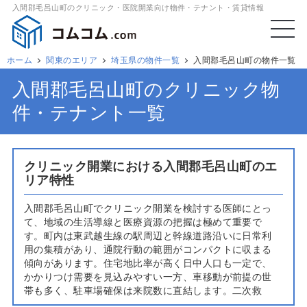
入間郡毛呂山町のクリニック・医院開業向け物件・テナント・賃貸情報
ホーム
関東のエリア
埼玉県の物件一覧
入間郡毛呂山町の物件一覧
入間郡毛呂山町のクリニック物
件・テナント一覧
クリニック開業における入間郡毛呂山町のエ
リア特性
入間郡毛呂山町でクリニック開業を検討する医師にとっ
て、地域の生活導線と医療資源の把握は極めて重要で
す。町内は東武越生線の駅周辺と幹線道路沿いに日常利
用の集積があり、通院行動の範囲がコンパクトに収まる
傾向があります。住宅地比率が高く日中人口も一定で、
かかりつけ需要を見込みやすい一方、車移動が前提の世
帯も多く、駐車場確保は来院数に直結します。二次救
急・高度急性期を担う基幹施設が近隣に所在し、紹介・