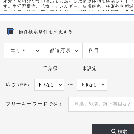
紹介・逆紹介や専門連携を前提にした診療体制を構築しやすい
す。生活習慣病、花粉・アレルギー、皮膚疾患、整形外科領域
痛、在宅・訪問の潜在需要など、地域特性に合う診療科は多様
エリア選定では駅至近の視認性と導線の良さが集患に直結しま
東口周辺はオフィス・商業、千葉中央駅周辺は日常導線、蘇我
物件検索条件を変更する
地ニーズが強く、想定患者像に合わせて物件を選ぶと効果的で
検討では、1階路面か医療モールか、エレベーターや間口、看
車・駐輪、給排水と防音、電気容量、フロア荷重、検査機器の
都道府県
科目
調剤薬局の近接、用途地域や各種許認可、賃料相場と原状回復
スケジュールに合う引渡し時期を精査してください。競合院の
WEB集患の状況を踏まえ、平日夜間・土曜の運用設計まで含
千葉県
未設定
有効です。
千葉市中央区でのクリニック向け物件は流動性が高く、公開前
広さ
〜
（坪数）
調整中の区画も存在します。掲載にない物件情報や、科目・面
う候補の水面下情報も個別に整理しご提案します。開業計画の
エリア比較・事業計画・内装仕様まで一貫してご相談ください
フリーキーワードで探す
検索