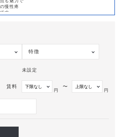
点も魅力で
の慢性疼
です。
す。千葉駅
方面は住宅
す。物件の
板掲出、駐
搬入経路、
特徴
条件、開業
診療時間や
めた差別化が
未設定
や募集条件
賃料
〜
積条件に合
円
円
段階から、
。