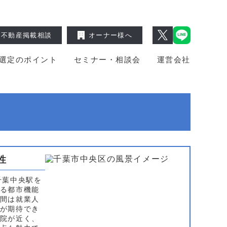
不動産掲載相談
オーナー様へ
選定のポイント
セミナー・相談会
運営会社
性
千葉中央駅を
る都市機能
間は就業人
が期待でき
院が近く、