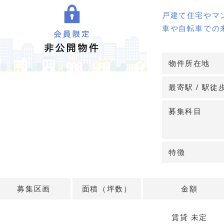
戸建て住宅やマ
車や自転車での
心療内科・脳神
内に競合なし！
物件所在地
詳細はお問い合
最寄駅 / 駅徒
募集科目
特徴
募集区画
面積（坪数）
金額
賃貸 未定