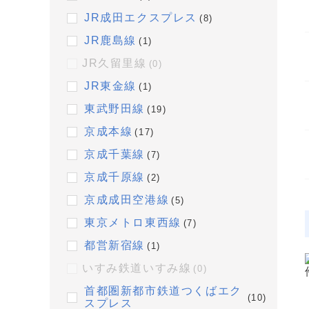
JR成田エクスプレス
(8)
JR鹿島線
(1)
JR久留里線
(0)
JR東金線
(1)
東武野田線
(19)
京成本線
(17)
京成千葉線
(7)
京成千原線
(2)
京成成田空港線
(5)
東京メトロ東西線
(7)
都営新宿線
(1)
いすみ鉄道いすみ線
(0)
首都圏新都市鉄道つくばエク
(10)
スプレス