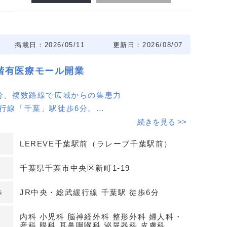
掲載日：2026/05/11
更新日：2026/08/07
1階有医療モール開業
6分、複数路線で広域からの集患力
緩行線「千葉」駅徒歩6分。
業施設が交わる新町エリアで、通勤・通学動線の患
続きを見る >>
やすい立地です。
LEREVE千葉駅前（ラレーブ千葉駅前）
区画を選択可能（約46〜60㎡）
千葉県千葉市中央区新町1-19
に加え、2〜8階まで連続したフロアを確保しやすい
歩
JR中央・総武緩行線 千葉駅 徒歩6分
段付きの2フロア貸しで動線計画が立てやすく、規模
合わせたレイアウト検討が可能です。
内科 小児科 脳神経外科 整形外科 婦人科・
産科 眼科 耳鼻咽喉科 泌尿器科 皮膚科