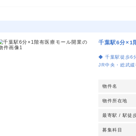
千葉駅6分×
◆ 千葉駅徒歩
JR中央・総武
ビジネス街・商
者接点が確保し
物件名
◆ 1階含む多層
物件所在地
希少な1階区画
構成。
最寄駅 / 駅徒
8・9階は内階
や診療フローに
募集科目