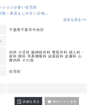
ンションが多い住宅街
来院・来店もしやすい立地
経外科・皮膚科・耳鼻咽喉科 半径500メートル以
続きを見る >>
千葉県千葉市中央区
わせください
歩
内科 小児科 脳神経外科 整形外科 婦人科・
産科 眼科 耳鼻咽喉科 泌尿器科 皮膚科 心
療内科 その他
住宅街
詳細を見る
検討リスト追加