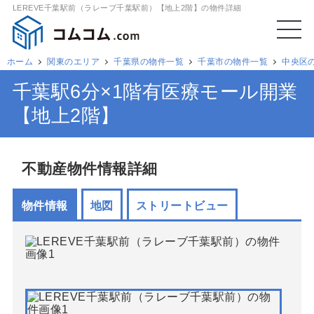
LEREVE千葉駅前（ラレーブ千葉駅前）【地上2階】の物件詳細
ホーム
関東のエリア
千葉県の物件一覧
千葉市の物件一覧
中央区
千葉駅6分×1階有医療モール開業
【地上2階】
不動産物件情報詳細
物件情報
地図
ストリートビュー