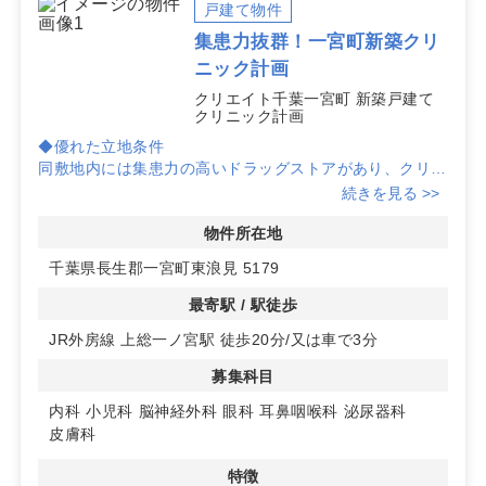
戸建て物件
一宮町でのクリニック向け一棟・区画・テナントの物件
集患力抜群！一宮町新築クリ
情報は随時更新しています。掲載にない物件や具体的な
ニック計画
想定患者数の試算、動線計画の相談も承ります。まずは
一宮町のクリニック物件についてお気軽にお問い合わせ
クリエイト千葉一宮町 新築戸建て
クリニック計画
ください。
◆優れた立地条件
同敷地内には集患力の高いドラッグストアがあり、クリニ
ックの早期認知度向上が期待できます。
続きを見る >>
患者様は通院のついでにお買い物も楽しめる便利な施設で
す。
物件所在地
千葉県長生郡一宮町東浪見 5179
◆充実した駐車スペース
大型駐車場を完備しており、駐車場不足の心配はありませ
最寄駅 / 駅徒歩
ん。
JR外房線 上総一ノ宮駅 徒歩20分/又は車で3分
患者様やスタッフの方々にとっても快適なアクセスが可能
です。
募集科目
◆自由度の高い設計
内科
小児科
脳神経外科
眼科
耳鼻咽喉科
泌尿器科
建て貸しのため、先生のご意見を取り入れた自由度の高い
皮膚科
設計が可能です。
クリニックの特性に合わせた空間を実現できます。
特徴