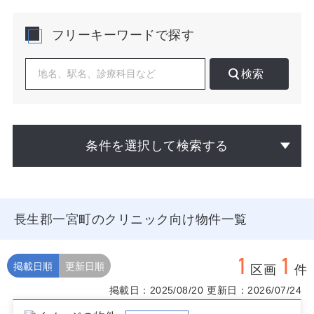
開業検討では、駅周辺とロードサイドで需要構造が異な
フリーキーワードで探す
ります。駅近は徒歩・自転車来院が中心で内科・小児
科・皮膚科の親和性が高く、処置室やベビーカー導線の
計画が効果的です。ロードサイドは自動車来院が主体と
検索
なるため、視認性と右折流入のしやすさ、15～20台規模
まで拡張可能な駐車計画が集患に直結します。いずれも
周辺の同診療科の分布、ドラッグストアや食品スーパー
の来店ピーク、学校・保育施設の配置を合わせて評価す
ると、日別・時間帯別の外来ボリュームが具体化しま
条件を選択して検索する
す。沿岸部では津波・高潮、低地では内水氾濫のハザー
ド確認、浸水想定を踏まえた電源・機械室の配置が重要
です。紹介連携は一宮町内診療所と周辺市の急性期病院
を意識し、検査外注や救急受け皿のルートを事前に整理
すると安心です。
長生郡一宮町のクリニック向け物件一覧
物件選びでは、建築制限と看板規制、セットバックの要
否、間口と敷地形状、柱スパンが診療動線に与える影響
1
1
を精査してください。改装前提の居抜きは配管や床下勾
掲載日順
更新日順
区画
件
配、X線室の遮蔽計画を早期にチェックし、新築スケルト
掲載日：2025/08/20
更新日：2026/07/24
ンはCT・内視鏡等の重量・排気条件を反映した電気容量
とダクト経路を確保すると開業後の拡張が容易です。