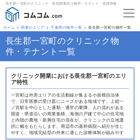
長生郡一宮町のクリニック・医院開業向け物件・テナント・賃貸情報
ホーム
関東のエリア
千葉県の物件一覧
長生郡一宮町の物件一覧
長生郡一宮町のクリニック物
件・テナント一覧
クリニック開業における長生郡一宮町のエリ
ア特性
一宮町は外房エリアの生活動線が集まる小規模自治体
で、日常医療の受け皿にニーズがある地域です。上総一
ノ宮駅を中心とした通勤・通学の乗降、人の流れがある
国道・県道沿いの商業集積、海側の戸建て中心の住宅地
と内陸の農地・新興住宅の混在が、クリニックの立地選
択に幅をもたらします。周辺市の基幹病院へ紹介が生じ
やすく、地域完結型の外来に適した診療体制が組みやす
い点も特徴です。