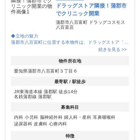
に合う掲載のない物件についても、どうぞお気軽にご相
ドラッグストア隣接！蒲郡市
談ください。
でクリニック開業
蒲郡市八百富町 ドラッグコスモス
八百富店
◆立地の魅力
蒲郡市八百富町に位置する本物件は、ドラッグストア「コ
スモス八百富店」の敷地内にあります。隣接するドラッグ
続きを見る >>
ストアの集患力を活かしたクリニック開業が可能です。
物件所在地
◆充実した駐車環境
愛知県蒲郡市八百富町３丁目６
共有駐車場が98台分あり、患者様の来院時のアクセスが
非常に便利です。車での通院を考える患者様にとって大き
最寄駅 / 駅徒歩
な利点となります。
JR東海道本線 蒲郡駅 徒歩14分
名鉄蒲郡線 蒲郡駅
◆多様な診療科目に対応
内科、小児科、整形外科など多岐にわたる診療科目での開
募集科目
業が可能です。地域住民の幅広いニーズに応えられるクリ
ニックを目指せます。詳細はお問い合わせください。
内科
小児科
脳神経外科
婦人科・産科
耳鼻咽喉科
泌尿器科
皮膚科
心療内科
特徴