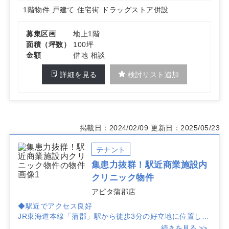
1階物件
戸建て
住宅街
ドラッグストア併設
募集区画
地上1階
面積（坪数）
100坪
金額
借地 相談
詳細を見る
検討リスト追加
掲載日：2024/02/09
更新日：2025/05/23
テナント
集患力抜群！駅近商業施設内
クリニック物件
アピタ蒲郡店
◆駅近でアクセス良好
JR東海道本線「蒲郡」駅から徒歩3分の好立地に位置し、
患者様のアクセスが非常に便利です。商業施設内にあるた
続きを見る >>