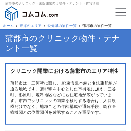
蒲郡市のクリニック・医院開業向け物件・テナント・賃貸情報
ホーム
東海のエリア
愛知県の物件一覧
蒲郡市の物件一覧
蒲郡市のクリニック物件・テナ
ント一覧
クリニック開業における蒲郡市のエリア特性
蒲郡市は、三河湾に面し、JR東海道本線と名鉄蒲郡線が
通る地域です。蒲郡駅を中心とした市街地に加え、三谷
町、形原町、塩津地区などにも住宅地が広がっていま
す。市内でクリニックの開業を検討する場合は、人口規
模だけでなく、地域ごとの年齢構成や通院手段、既存医
療機関との位置関係を確認することが重要です。
蒲郡市の人口は減少傾向にあり、高齢者の割合も比較的
高い地域です。そのため、内科、整形外科、眼科、耳鼻