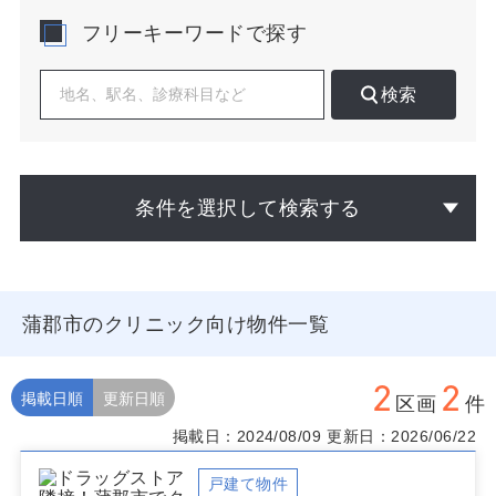
咽喉科、皮膚科、在宅医療など、継続的な通院や生活に
フリーキーワードで探す
身近な医療への需要を検討しやすいエリアといえます。
一方で、子育て世帯が居住する住宅地もあるため、小児
科や小児対応を含む診療科では、周辺の保育施設、学
検索
校、住宅開発の状況を確認するとよいでしょう。診療圏
を設定する際は、駅からの距離だけで判断せず、自動車
での来院が想定される道路沿いか、近隣住民が日常的に
利用する商業施設に近いかなど、患者層に合わせた分析
が求められます。
条件を選択して検索する
クリニック物件を選ぶ際は、候補地周辺の人口分布、競
合医療機関の診療科、将来的な通院動線を重ねて確認す
ることが大切です。駅前は公共交通機関を利用する患者
を見込みやすい一方、住宅地では近隣住民が継続して通
蒲郡市のクリニック向け物件一覧
いやすい立地が評価されます。訪問診療を組み合わせる
場合は、周辺道路から各住宅地や高齢者施設へ移動しや
すいかも確認しましょう。物件の賃料や面積だけでな
2
2
く、診療圏調査と事業計画に適した立地かを総合的に検
掲載日順
更新日順
区画
件
討することが、蒲郡市での開業準備につながります。
掲載日：2024/08/09
更新日：2026/06/22
蒲郡市のクリニック開業物件をお探しの医師は、掲載中
の物件情報をご覧ください。ご希望の診療科や立地条件
戸建て物件