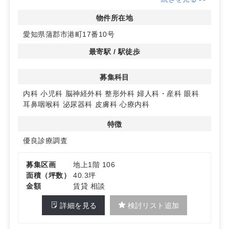
め、集患力が期待できます。
物件所在地
◆幅広い診療科目に対応可能
愛知県蒲郡市港町17番10号
内科や小児科など、幅広い診療科目に対応することがで
き、特に整形外科は診療圏が良好で、地域のニーズをしっ
最寄駅 / 駅徒歩
かりと捉えています。
募集科目
◆充実した施設と環境
商業施設内のため、駐車場も完備されており、患者様が訪
内科
小児科
脳神経外科
整形外科
婦人科・産科
眼科
れやすい環境が整っています。詳細はお問い合わせくださ
耳鼻咽喉科
泌尿器科
皮膚科
心療内科
い。
特徴
優良診療調査
募集区画
地上1階 106
面積（坪数）
40.3坪
金額
賃貸 相談
詳細を見る
検討リスト追加