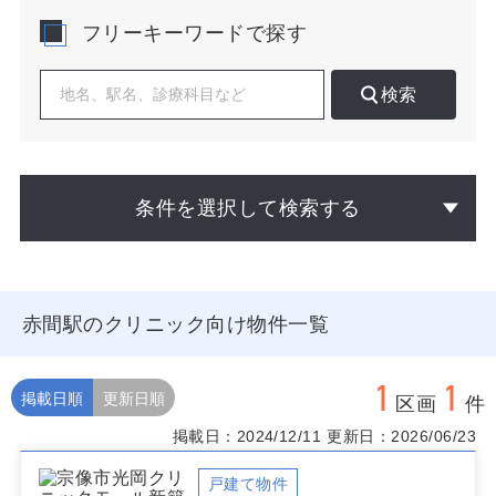
りますが、予防医療や慢性疾患マネジメント、女性・働
フリーキーワードで探す
き世代の受診時間に配慮した運用などで差別化が図りや
すいのも赤間駅の強みです。
検索
開業検討では、駅改札からの視認性、主要バス乗り場や
駐車場への動線、朝夕・休日での人流変動、近隣医療の
診療科目と営業時間の重なり、周辺の処方対応薬局や介
護事業所との距離、ベビーカーや高齢者に配慮した出入
口アプローチ、ロードサイドなら右左折のしやすさと看
条件を選択して検索する
板到達距離を重視すると、赤間駅でのクリニックの集患
力を高めやすくなります。加えて学校・大型店舗・住宅
開発の計画情報を把握すれば、中長期の患者層変化に沿
った物件選びが可能です。
赤間駅のクリニック向け物件一覧
当サイトでは赤間駅のクリニック向け物件を随時更新し
ています。公開前・非掲載の物件や周辺データの詳細調
査も承りますので、開業計画段階からお気軽にご相談く
1
1
ださい。赤間駅での最適な物件選定と開業戦略づくりを
掲載日順
更新日順
区画
件
ご一緒に進めます。
掲載日：2024/12/11
更新日：2026/06/23
戸建て物件