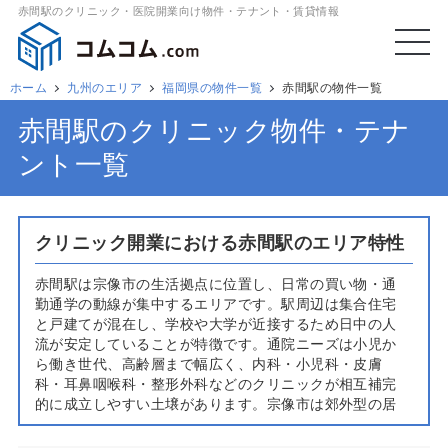
赤間駅のクリニック・医院開業向け物件・テナント・賃貸情報
ホーム
九州のエリア
福岡県の物件一覧
赤間駅の物件一覧
赤間駅のクリニック物件・テナ
ント一覧
クリニック開業における赤間駅のエリア特性
赤間駅は宗像市の生活拠点に位置し、日常の買い物・通
勤通学の動線が集中するエリアです。駅周辺は集合住宅
と戸建てが混在し、学校や大学が近接するため日中の人
流が安定していることが特徴です。通院ニーズは小児か
ら働き世代、高齢層まで幅広く、内科・小児科・皮膚
科・耳鼻咽喉科・整形外科などのクリニックが相互補完
的に成立しやすい土壌があります。宗像市は郊外型の居
住が進み自家用車利用が多く、駅徒歩圏に加え幹線道路
沿いの集客力も期待できます。既存医療機関は一定数あ