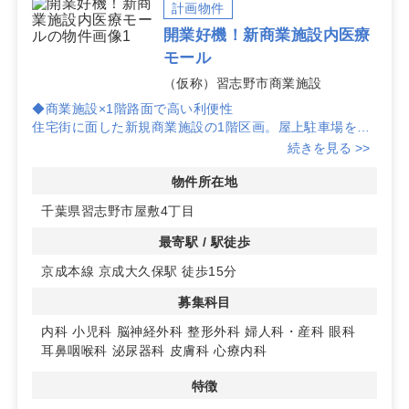
計画物件
京成大久保駅でのクリニック向け物件は公開前の情報も
開業好機！新商業施設内医療
多く、掲載がない区画でも個別にご紹介が可能です。ニ
モール
ーズと診療方針に合う「京成大久保駅 クリニック 物件」
の最新状況を、具体的な診療科・想定患者層・開業時期
（仮称）習志野市商業施設
をお知らせいただければ迅速にご提案します。
◆商業施設×1階路面で高い利便性
住宅街に面した新規商業施設の1階区画。屋上駐車場を備
えた施設計画で車来院に対応しやすく、広域からの集患力
続きを見る >>
向上に寄与します。
京成本線「京成大久保」駅から徒歩圏で、生活動線上の認
物件所在地
知も図れます。
千葉県習志野市屋敷4丁目
◆医療モール計画と分割対応の柔軟性
最寄駅 / 駅徒歩
約200坪（分割利用可）の計画区画で、内科・小児科・整
京成本線 京成大久保駅 徒歩15分
形外科・眼科・耳鼻咽喉科・皮膚科など多科目の開業検討
が可能です。
募集科目
SMの出店が内定しており、施設内相乗効果が期待できま
す。
内科
小児科
脳神経外科
整形外科
婦人科・産科
眼科
耳鼻咽喉科
泌尿器科
皮膚科
心療内科
詳細はお問い合わせください。
特徴