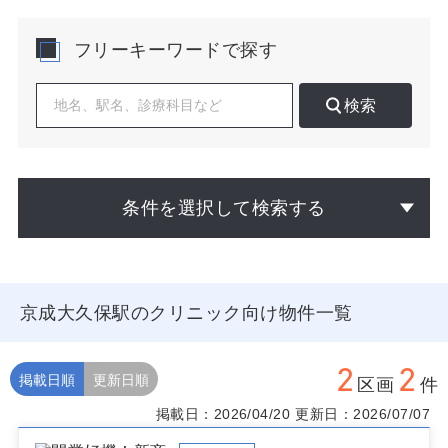
リ、在宅連携などの機能分化で差別化が図れます。近隣
の基幹病院（例：済生会習志野病院 等）との紹介・逆紹
フリーキーワードで探す
介の動線も確保しやすく、地域連携を前提にした診療体
制を構築しやすい点も魅力です。
検索
開業検討に際しては、駅徒歩圏の乗降・通行量の時間帯
別のばらつき、通学路とスーパー前の導線、駐輪余地の
有無、周辺の年齢構成と世帯構成、既存クリニックの診
療時間とWeb予約状況を把握すると、需要の取りこぼし
を減らせます。特に京成大久保駅では夕方以降の帰宅動
条件を選択して検索する
線や土日の買物動線が患者獲得に直結するため、看板視
認性と営業時間設計、オンライン発信の一貫性が重要で
す。医療モールと単独路面の双方に適地があり、学区や
商店エリアの境界をまたぐ区画は患者の広域集患に有利
です。
京成大久保駅のクリニック向け物件一覧
物件選定では、1階路面・駅近の視認性、エレベータ有無
に依存しないフロア動線、処置・検査の音配慮、駐輪の
2
2
実効スペース、将来的なスタッフ動線拡張の余地を優先
掲載日順
更新日順
区画
件
度高く評価してください。競合との距離だけでなく、診
掲載日：2026/04/20
更新日：2026/07/07
療時間帯の補完関係や連携病院へのアクセスも合わせて
検討すると、開業後の集患と運営が安定します。