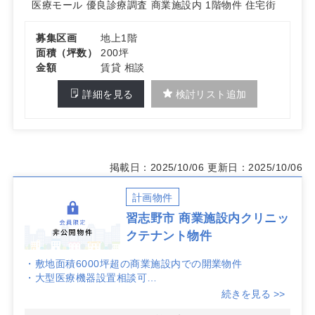
医療モール
優良診療調査
商業施設内
1階物件
住宅街
募集区画
地上1階
面積（坪数）
200坪
金額
賃貸 相談
詳細を見る
検討リスト追加
掲載日：2025/10/06
更新日：2025/10/06
計画物件
習志野市 商業施設内クリニッ
クテナント物件
・敷地面積6000坪超の商業施設内での開業物件
・大型医療機器設置相談可
・区画・経済条件応相談
続きを見る >>