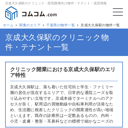
京成大久保駅のクリニック・医院開業向け物件・テナント・賃貸情報
ホーム
関東のエリア
千葉県の物件一覧
京成大久保駅の物件一覧
京成大久保駅のクリニック物
件・テナント一覧
クリニック開業における京成大久保駅のエリ
ア特性
京成大久保駅は、落ち着いた住宅街と学生・ファミリー
層の居住が混在するエリアで、日常的な通院ニーズを取
り込みやすい立地です。京成本線でターミナルへのアク
セスが良く、駅周辺の買物動線や自転車利用が活発なた
め、生活圏に根差したクリニックの開業適性が高い地域
といえます。既存の診療所は一定数あるものの、内科・
小児・皮膚・整形・耳鼻科などの標榜で細かなニーズの
隙間が見られ、生活習慣病管理やアレルギー、リハビ