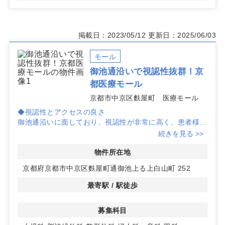
掲載日：2023/05/12
更新日：2025/06/03
モール
御池通沿いで視認性抜群！京
都医療モール
京都市中京区麩屋町 医療モール
◆視認性とアクセスの良さ
御池通沿いに面しており、視認性が非常に高く、患者様に
とってわかりやすい立地です。周辺には公共交通機関も充
続きを見る >>
実しており、アクセスも良好です。
物件所在地
◆希少な1階物件
京都府京都市中京区麩屋町通御池上る上白山町 252
1階での開業が可能な希少な物件です。元金融機関の場所
で、地域住民にとっても馴染みのある場所での開業が実現
最寄駅 / 駅徒歩
可能です。
募集科目
◆多様な診療科目に対応
小児科や脳神経外科、整形外科など幅広い診療科目での開