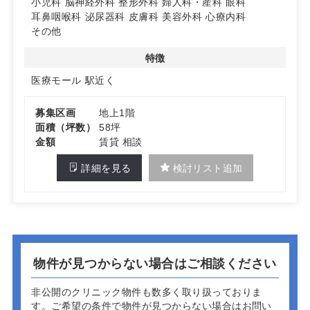
小児科
脳神経外科
整形外科
婦人科・産科
眼科
業が可能です。医療モールの利便性を活かし、集患力を高
耳鼻咽喉科
泌尿器科
皮膚科
美容外科
心療内科
められる環境が整っています。詳細はお問い合わせくださ
その他
い。
特徴
医療モール
駅近く
募集区画
地上1階
面積（坪数）
58坪
金額
賃貸 相談
詳細を見る
検討リスト追加
物件が見つからない場合はご相談ください
非公開のクリニック物件も数多く取り扱っておりま
す。
ご希望の条件で物件が見つからない場合はお問い