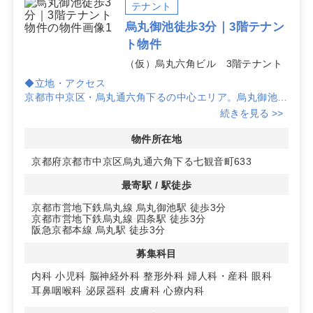
ない情報も含め、まずは具体要件をお知らせください。
テナント
烏丸御池徒歩3分｜3階テナン
ト物件
（仮）烏丸六角ビル 3階テナント
◆立地・アクセス
京都市中京区・烏丸通六角下るの中心エリア。烏丸御池
駅・四条駅・烏丸駅の各駅から徒歩3分のトリプルアクセ
続きを見る >>
スで通院動線が軽快。駅近くで雨天時の来院負担も抑えや
すい環境です。
物件所在地
京都府京都市中京区烏丸通六角下る七観音町633
◆集患力を高める周辺テナント計画
1階にドラッグストア（調整併設）予定、2階に100円ショ
最寄駅 / 駅徒歩
ップ予定で日常来訪が見込め、上層階でも集患力を確保し
京都市営地下鉄烏丸線 烏丸御池駅 徒歩3分
やすい構成。エレベーター有りでベビーカー・高齢者の来
京都市営地下鉄烏丸線 四条駅 徒歩3分
院にも対応しやすい導線です。
阪急京都本線 烏丸駅 徒歩3分
◆開業を後押しする建物・条件
募集科目
2027年3月竣工予定のRC造地上3階建、新築3階フロアで
内科
小児科
脳神経外科
整形外科
婦人科・産科
眼科
2区画募集中。スケルトン渡しでレイアウト自由度が高
耳鼻咽喉科
泌尿器科
皮膚科
心療内科
く、給排水・ガスは引き込み可。定期建物賃貸借契約（期
間応相談）、入居時期は2027年3月以降。詳細はお問い合