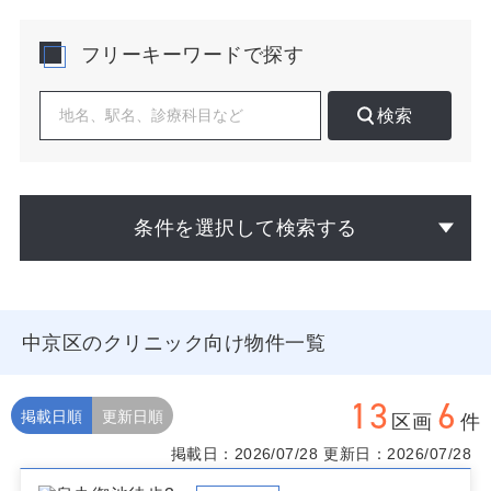
で、診療時間帯、専門性、導線設計での差別化が鍵にな
ります。
フリーキーワードで探す
データに表れるのは、都心部特有の昼夜人口の変動と単
身〜共働き世帯の比率の高さです。昼は就業者・学校区
検索
分、夕方以降は周辺マンションからの受診が増える傾向
があり、駅近路面や商業施設内での予約＋当日受診のハ
イブリッド運用が機能します。四条〜烏丸御池の路面は
賃料水準が高めで共益費も加味が必要。上階区画は1階サ
イン計画とEV・バリアフリー、駐輪場確保が収益に直結
条件を選択して検索する
します。
物件選定では、間口とサイン掲出、1階か上階か、薬局近
接、想定坪数（内科30〜40坪、皮膚科25〜35坪など）、
給排水・防音・床荷重といった医療仕様の適合を事前に
中京区のクリニック向け物件一覧
精査してください。医療モールは早期立ち上がりと相互
送客が狙え、単独路面はブランディングと回遊取り込み
に優れます。
13
6
掲載日順
更新日順
区画
件
京都市中京区でクリニックの物件を比較検討される際
掲載日：2026/07/28
更新日：2026/07/28
は、開業計画や診療科に合わせた候補抽出や条件交渉、
未掲載区画の情報提供まで個別にご案内します。掲載に