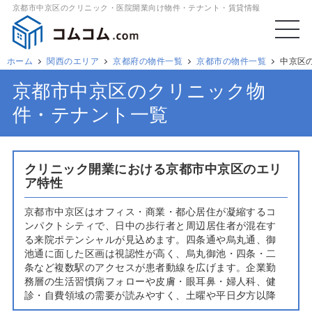
京都市中京区のクリニック・医院開業向け物件・テナント・賃貸情報
ホーム
関西のエリア
京都府の物件一覧
京都市の物件一覧
中京区
京都市中京区のクリニック物
件・テナント一覧
クリニック開業における京都市中京区のエリ
ア特性
京都市中京区はオフィス・商業・都心居住が凝縮するコ
ンパクトシティで、日中の歩行者と周辺居住者が混在す
る来院ポテンシャルが見込めます。四条通や烏丸通、御
池通に面した区画は視認性が高く、烏丸御池・四条・二
条など複数駅のアクセスが患者動線を広げます。企業勤
務層の生活習慣病フォローや皮膚・眼耳鼻・婦人科、健
診・自費領域の需要が読みやすく、土曜や平日夕方以降
の外来設定が有効です。既存クリニックの集積は高め