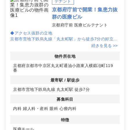
テナント
京都府庁前で開業！集患力抜
群の医療ビル
京都府庁前 医療ビルテナント
◆アクセス抜群の立地
京都市営地下鉄烏丸線「丸太町駅」から徒歩7分の好立
地。患者様のアクセスが良く、集患力を高める要素が揃っ
続きを見る >>
ています。地域住民だけでなく、広範囲からの来院も期待
できます。
物件所在地
京都府京都市中京区丸太町通油小路東入横鍛冶町119
◆日赤病院も近く連携による相乗効果も期待できます。
番
◆多様な医療科目に対応可能
最寄駅 / 駅徒歩
内科、婦人科・産科、眼科、美容外科、心療内科、幅広い
京都市営地下鉄烏丸線 丸太町駅 徒歩7分
診療科目での開業が可能です。
募集科目
◆充実の設備とサポート
契約期間は30年と長期的に安定したクリニック運営が可
内科
婦人科・産科
眼科
心療内科
能です。詳細はお問い合わせください。
特徴
医療モール