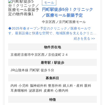
モール
円町駅徒歩5分！クリニック
／医療モール新築予定
中京区西ノ京円町医療モール
◆2025年春オープン予定のクリニック／医療モールで
す。最新設備と快適な空間で、地域医療を支えるクリニッ
ク開業に最適です。
続きを見る >>
◆丸太町通り沿いに位置し、円町駅から徒歩5分というア
クセスの良さが魅力です。駅チカ物件として、集患力を高
物件所在地
める立地です。
京都府京都市中京区西ノ京伯楽町２４
◆周辺にはスーパーや家電量販店があり、日常生活の利便
性も高く、人通りが多いことから視認性が良好です。詳細
最寄駅 / 駅徒歩
はお問い合わせください。
JR山陰本線 円町駅 徒歩５分
募集科目
内科
小児科
脳神経外科
整形外科
婦人科・産科
眼科
耳鼻咽喉科
泌尿器科
皮膚科
心療内科
特徴