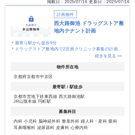
掲載日：2025/07/16
更新日：2025/07/16
計画物件
西大路御池 ドラッグストア敷
地内テナント計画
＊最寄り駅から徒歩9分
＊ドラッグストア敷地内で2区画クリニック募集の計画物
件
続きを見る >>
物件所在地
京都府京都市中京区
最寄駅 / 駅徒歩
京都市営地下鉄東西線 西大路御池駅
JR山陰本線 円町駅
募集科目
内科
小児科
脳神経外科
整形外科
婦人科・産科
眼科
耳鼻咽喉科
泌尿器科
皮膚科
心療内科