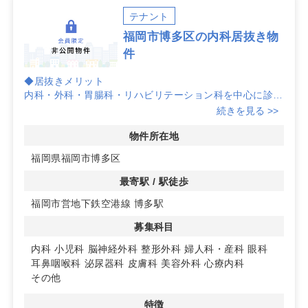
テナント
福岡市博多区の内科居抜き物
件
◆居抜きメリット
内科・外科・胃腸科・リハビリテーション科を中心に診療
していたクリニックの居抜き。既存の内装や導線を活かし
続きを見る >>
たスピード立ち上げに適しており、初期負担の抑制にもつ
ながります。
物件所在地
福岡県福岡市博多区
◆博多都心・住吉アドレス
福岡市博多区住吉に位置し、博多駅から徒歩約15分の都
最寄駅 / 駅徒歩
心部。人の流れが見込める立地で、通院動線を取り込みや
福岡市営地下鉄空港線 博多駅
すく、地域密着型の運営で集患力の向上に取り組みやすい
環境です。
募集科目
◆多科目展開との相性
内科
小児科
脳神経外科
整形外科
婦人科・産科
眼科
外科・内科・胃腸科に加えてリハビリにも対応していた経
耳鼻咽喉科
泌尿器科
皮膚科
美容外科
心療内科
緯から、幅広いニーズに応じた診療メニュー設計がしやす
その他
い構成。導線最適化で再来院を促し、安定的な集患力の強
化につなげやすい物件です。
特徴