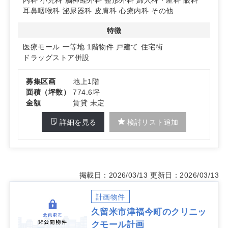
◆開業メリット
耳鼻咽喉科
泌尿器科
皮膚科
心療内科
その他
ドラッグストア併設による処方・買い回りの相性で院外処
方の導線設計が行いやすく、相互送客による集患力の強化
特徴
が期待できます。地域内での認知獲得にもつながりやすい
計画です。詳細はお問い合わせください。
医療モール
一等地
1階物件
戸建て
住宅街
ドラッグストア併設
募集区画
地上1階
面積（坪数）
774.6坪
金額
賃貸 未定
詳細を見る
検討リスト追加
掲載日：2026/03/13
更新日：2026/03/13
計画物件
久留米市津福今町のクリニッ
クモール計画