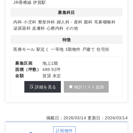
JR香椎線 伊賀駅
導線を描きやすく、地域の医療ネットワークに参画しやす
いロケーションです。
募集科目
◆ 約500坪の希少スケール
内科
小児科
整形外科
婦人科・産科
眼科
耳鼻咽喉科
約500坪のクリニックモール計画地は、このエリアではま
泌尿器科
皮膚科
心療内科
その他
とまった供給が少なく希少性の高い物件です。複数科の同
時開設や段階的拡張など柔軟な区画計画を検討しやすい規
特徴
模感です。詳細はお問い合わせください。
医療モール
駅近く
一等地
1階物件
戸建て
住宅街
募集区画
地上1階
面積（坪数）
489.92坪
金額
賃貸 未定
詳細を見る
検討リスト追加
掲載日：2026/03/14
更新日：2026/03/14
計画物件