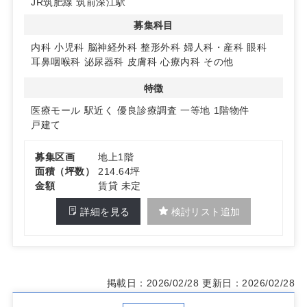
JR筑肥線 筑前深江駅
やすく、内科系を軸にスムーズな立ち上げ計画が立てやす
い環境です。
募集科目
◆糸島ののどかな地を活かす開業に好相性
内科
小児科
脳神経外科
整形外科
婦人科・産科
眼科
地域に根差した通院ニーズに応えるクリニックづくりを目
耳鼻咽喉科
泌尿器科
皮膚科
心療内科
その他
指すドクターに適した計画地です。穏やかな生活圏で、予
防からかかりつけ機能まで段階的に展開する構想と相性が
特徴
良好です。詳細はお問い合わせください。
医療モール
駅近く
優良診療調査
一等地
1階物件
戸建て
募集区画
地上1階
面積（坪数）
214.64坪
金額
賃貸 未定
詳細を見る
検討リスト追加
掲載日：2026/02/28
更新日：2026/02/28