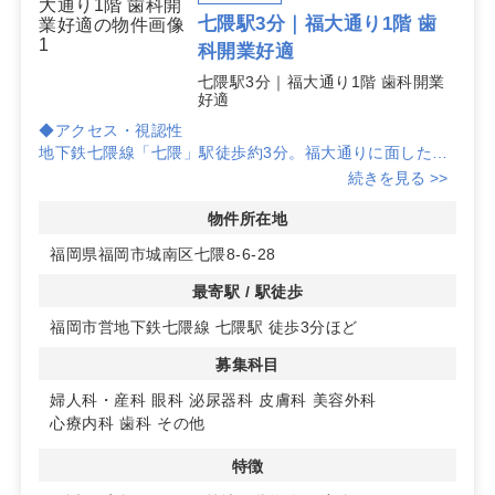
七隈駅3分｜福大通り1階 歯
科開業好適
七隈駅3分｜福大通り1階 歯科開業
好適
◆アクセス・視認性
地下鉄七隈線「七隈」駅徒歩約3分。福大通りに面した1
階路面で、通行者の目に留まりやすい立地。駅至近の利便
続きを見る >>
性と道路名の認知性を活かし、開業初期からの集患力向上
に寄与が期待できます。
物件所在地
福岡県福岡市城南区七隈8-6-28
◆歯科クリニックに適した規模感
約18坪のコンパクトサイズは、動線を意識した診療室・
最寄駅 / 駅徒歩
待合・バックヤードの配置検討がしやすく、内装計画と設
福岡市営地下鉄七隈線 七隈駅 徒歩3分ほど
備投資のバランスを取りやすい点が魅力です。1階路面の
ため出入口計画もシンプルにまとめやすい物件です。
募集科目
◆コストと希少性
婦人科・産科
眼科
泌尿器科
皮膚科
美容外科
希少性の高い福大通りの1階路面という条件に加え、賃料
心療内科
歯科
その他
は抑えめの設定。固定費負担を意識した開業計画にフィッ
トしやすい点が評価できます。エリア内でも比較対象が少
特徴
ないため、候補物件として早めの検討をおすすめします。