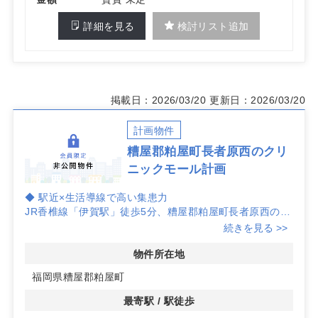
詳細を見る
検討リスト追加
掲載日：2026/03/20
更新日：2026/03/20
計画物件
糟屋郡粕屋町長者原西のクリ
ニックモール計画
◆ 駅近×生活導線で高い集患力
JR香椎線「伊賀駅」徒歩5分、糟屋郡粕屋町長者原西の計
画地。銀行・スーパー・郵便局・幼稚園・保育園・小学校
続きを見る >>
が周辺に揃い、日常動線に乗る立地で初期からの集患力を
見込みやすい環境です。
物件所在地
福岡県糟屋郡粕屋町
◆ 病診連携に適したポジション
青洲会病院の至近で、診療連携を意識した運営計画が立て
最寄駅 / 駅徒歩
やすい点が特長です。紹介や逆紹介、検査連携などの実務