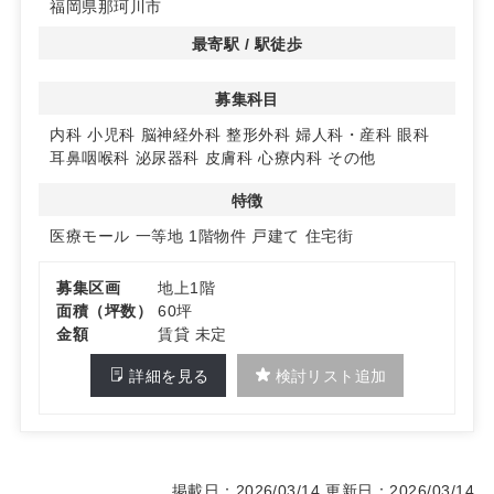
福岡県那珂川市
◆ 都心近接ベッドタウンで安定需要を見込む環境
福岡市中心部へ約20〜30分アクセスの良さに加え、博多
最寄駅 / 駅徒歩
南駅周辺の商業利便性が高いエリア。子育て世代が多く穏
やかな住環境が支持されるため、ファミリー層を中心とし
募集科目
た日常医療ニーズの取り込みに適しています。
内科
小児科
脳神経外科
整形外科
婦人科・産科
眼科
◆ 自然と生活利便が両立する開業メリット
耳鼻咽喉科
泌尿器科
皮膚科
心療内科
その他
市の中央を流れる那珂川や背振山地に象徴される自然の近
さが魅力。落ち着いた生活圏に位置しつつ、生活導線上の
特徴
立地を活かした導入計画が立てやすく、通院しやすい動線
設計で地域密着の診療体制を構築しやすい環境です。詳細
医療モール
一等地
1階物件
戸建て
住宅街
はお問い合わせください。
募集区画
地上1階
面積（坪数）
60坪
金額
賃貸 未定
詳細を見る
検討リスト追加
掲載日：2026/03/14
更新日：2026/03/14