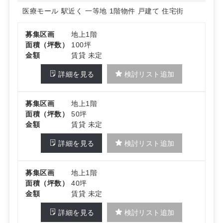
園や海岸線の自然にも恵まれています。日常導線上での受
医療モール
駅近く
一等地
1階物件
戸建て
住宅街
診ニーズに応えやすく、平日・休日いずれも来院機会を確
保しやすい立地特性が見込めます。地域コミュニティとの
接点づくりにも取り組みやすい環境です。
募集区画
地上1階
面積（坪数）
100坪
詳細はお問い合わせください。
金額
賃貸 未定
詳細を見る
検討リスト追加
募集区画
地上1階
面積（坪数）
50坪
金額
賃貸 未定
詳細を見る
検討リスト追加
募集区画
地上1階
面積（坪数）
40坪
金額
賃貸 未定
詳細を見る
検討リスト追加