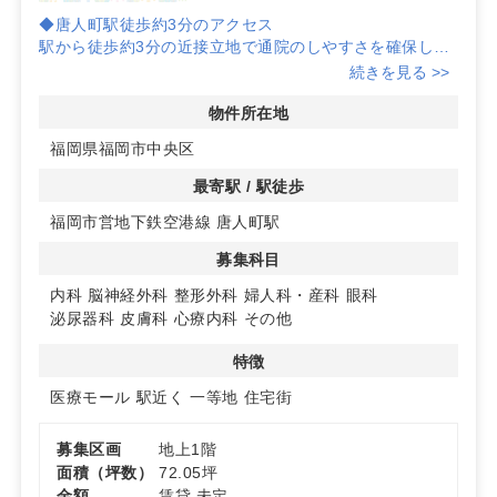
◆唐人町駅徒歩約3分のアクセス
駅から徒歩約3分の近接立地で通院のしやすさを確保しや
すく、雨天時や高齢者の来院にも配慮した導線計画が検討
続きを見る >>
できます。駅近の利便性は視認性と認知向上につながり、
集患力の向上を狙いやすい環境です。
物件所在地
福岡県福岡市中央区
◆建築条件付きの医療ビル計画
計画段階のため、診療科目に応じた患者導線・スタッフ導
最寄駅 / 駅徒歩
線やバックヤード配置、電気・給排水などの仕様について
福岡市営地下鉄空港線 唐人町駅
相談がしやすい計画です。将来的な増床や機器搬入も見据
えたレイアウト検討がしやすく、無理のない運用設計につ
募集科目
なげられます。
内科
脳神経外科
整形外科
婦人科・産科
眼科
◆福岡市中央区今川での開業ポテンシャル
泌尿器科
皮膚科
心療内科
その他
福岡市中央区今川のロケーションにより、周辺施設との連
携や地域内での認知獲得を目指しやすい点が特長です。生
特徴
活動線上での接点づくりを意識した情報発信と組み合わせ
医療モール
駅近く
一等地
住宅街
ることで、駅近との相乗効果による集患力の底上げが期待
できます。
募集区画
地上1階
詳細はお問い合わせください
面積（坪数）
72.05坪
金額
賃貸 未定