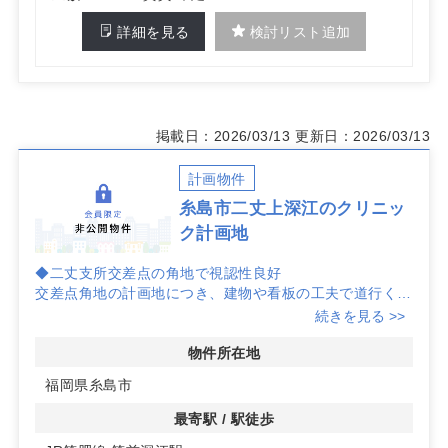
詳細を見る
検討リスト追加
掲載日：2026/03/13
更新日：2026/03/13
計画物件
糸島市二丈上深江のクリニッ
ク計画地
◆二丈支所交差点の角地で視認性良好
交差点角地の計画地につき、建物や看板の工夫で道行く人
への認知を高めやすいロケーションです。クリニック開業
続きを見る >>
時の集患動線を意識したレイアウト検討がしやすい点が魅
力です。
物件所在地
福岡県糸島市
◆診療圏分析で内科の潜在ニーズが高評価
提供情報では、診療圏分析上「内科の潜在ニーズが抜群」
最寄駅 / 駅徒歩
との示唆があります。一次・二次利用の想定患者像を描き