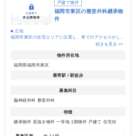
戸建て物件
福岡市東区の整形外科継承物
件
■ 立地
福岡市東区の住宅エリアに位置し、車でのアクセスがしや
すい地域密着型クリニック。駐車場を備え、日常生活の延
続きを見る >>
長で通院しやすい環境です。
物件所在地
■ 診療内容
福岡県福岡市東区
内科を中心に、風邪・発熱・生活習慣病などの一般的な疾
患に対応。慢性疾患の継続管理や健康相談にも応じる、地
最寄駅 / 駅徒歩
域の一次医療を担う医療機関です。
募集科目
■ 特徴
丁寧な説明と落ち着いた診療体制が評価されており、かか
脳神経外科
整形外科
りつけ医として利用しやすい環境が整っています。必要に
応じて専門医療機関との連携も行っています。
特徴
継承物件
居抜き物件
一等地
1階物件
戸建て
住宅街
募集区画
地上1階