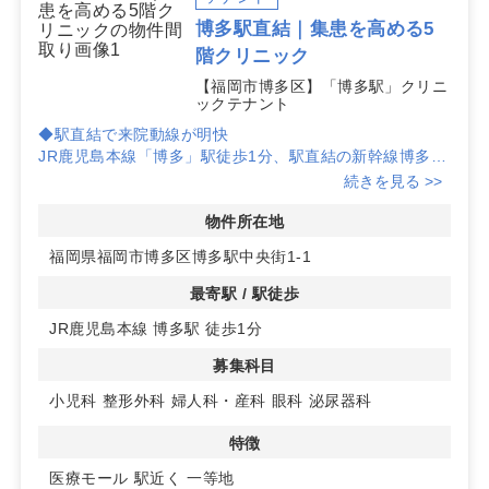
博多駅直結｜集患を高める5
階クリニック
【福岡市博多区】「博多駅」クリニ
ックテナント
◆駅直結で来院動線が明快
JR鹿児島本線「博多」駅徒歩1分、駅直結の新幹線博多ビ
ル5階区画。エレベーター完備でアクセスが平易なため、
続きを見る >>
患者さまの来院導線を組み立てやすく、クリニック開業の
初期集患設計に寄与します。
物件所在地
福岡県福岡市博多区博多駅中央街1-1
◆大型複合エリア×クリニックフロア
商業施設・ホテル・オフィスが集積する環境に位置し、医
最寄駅 / 駅徒歩
療テナントとの相性が良好。5階はクリニックフロア、4
JR鹿児島本線 博多駅 徒歩1分
階には屋上駐車場があり、公共交通と車双方からの受診手
段を確保しやすいロケーションです。
募集科目
◆数値で示すエリアポテンシャル
小児科
整形外科
婦人科・産科
眼科
泌尿器科
博多駅の平均乗降者数は1日あたり496,958人。半径1km
で夜間人口3万人超・昼間人口7万人超と、通勤・来街・
特徴
居住が交差する市場規模が見込めます。小児科、整形外
医療モール
駅近く
一等地
科、婦人科・産科、眼科、泌尿器科の開業検討に適した立