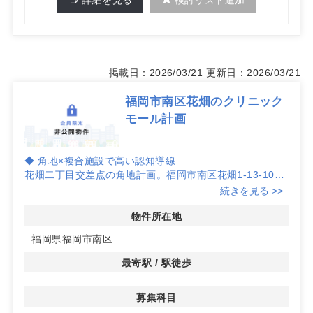
掲載日：2026/03/21
更新日：2026/03/21
福岡市南区花畑のクリニック
モール計画
◆ 角地×複合施設で高い認知導線
花畑二丁目交差点の角地計画。福岡市南区花畑1-13-10の
複合施設内でのクリニックモール構想により、買い物・運
続きを見る >>
動・日用品利用の来館動線と連動した集患力が期待できま
す。
物件所在地
福岡県福岡市南区
◆ 640坪スケール、分割対応で柔軟レイアウト
延床計640坪（1フロア320坪×2）。1階は約100坪の空き
最寄駅 / 駅徒歩
区画に加え子供用品店約220坪、2階はフィットネス約
120坪と百円均一約200坪を計画。分割賃貸にも対応し、
募集科目
科目ニーズや導線計画に合わせた区画設計が可能です。坪