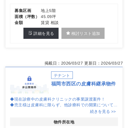
地です。詳細はお問い合わせください。
募集区画
地上5階
面積（坪数）
45.09坪
金額
賃貸 相談
詳細を見る
検討リスト追加
掲載日：2026/03/27
更新日：2026/03/27
テナント
福岡市西区の皮膚科継承物件
◆現在診療中の皮膚科クリニックの事業譲渡案件！
◆売主様は皮膚科に限らず、他診療科での開業についても
幅広くご検討可能！
続きを見る >>
◆既存設備の活用により、初期費用を抑えたローコストで
の開業を希望される先生におすすめの物件！
物件所在地
◆また、本件は賃貸にて開業が可能なため、開業時の負担