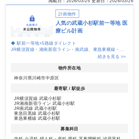
掲載日：2026/03/25
更新日：2026/03/26
計画物件
人気の武蔵小杉駅前一等地 医
療ビル計画
◆ 駅前一等地×5路線ダイレクト
JR横須賀線・湘南新宿ライン・南武線、東急東横線・目
黒線の武蔵小杉駅から徒歩1分。
続きを見る >>
1日約430,000人の乗降客が行き交う駅前で、通勤通学・
買物動線に直結し、集患力を高めやすい立地です。
物件所在地
神奈川県川崎市中原区
◆ 成長エリアでの新築計画×医療モール
再開発が続くタワーマンション集積エリアで、居住人口の
最寄駅 / 駅徒歩
厚みと来街頻度が見込めます。
JR横須賀線 武蔵小杉駅
新築計画の医療モールで、共用エレベーター有り、フロア
JR湘南新宿ライン 武蔵小杉駅
は2～5階の複数区画から検討可能です。
JR南武線 武蔵小杉駅
東急目黒線 武蔵小杉駅
◆ 開業適性と運用条件の明瞭さ
東急東横線 武蔵小杉駅
優良診療圏科目は眼科・耳鼻咽喉科・皮膚科。定期借家契
募集科目
約15年以上、仲介手数料1ヶ月、駐車場無し。駅前の視認
性と多様な居住層が見込める商圏で、中長期の安定運営に
内科
小児科
婦人科・産科
眼科
耳鼻咽喉科
泌尿器科