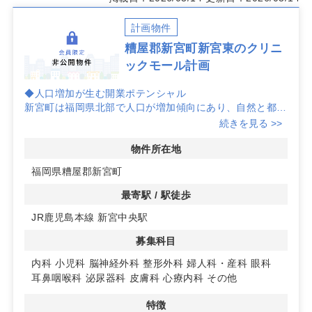
計画物件
糟屋郡新宮町新宮東のクリニ
ックモール計画
◆人口増加が生む開業ポテンシャル
新宮町は福岡県北部で人口が増加傾向にあり、自然と都市
利便が両立する住環境が評価されています。西鉄貝塚線の
続きを見る >>
利用や福岡市近接の立地が通院アクセスを後押しし、家族
層を中心とした中長期の集患力向上に寄与しやすいエリア
物件所在地
です。
福岡県糟屋郡新宮町
◆約657坪、2〜3科目の複合計画
最寄駅 / 駅徒歩
糟屋郡新宮町新宮東四丁目のクリニックモール計画地。敷
JR鹿児島本線 新宮中央駅
地約657坪のスケールは二〜三科目での複合計画に適して
おり、診療科連携や動線・共用部の最適化など、計画段階
募集科目
から検討を進めやすい点が特徴です。将来の拡張や段階的
開業にも柔軟に対応しやすい計画性が期待できます。
内科
小児科
脳神経外科
整形外科
婦人科・産科
眼科
耳鼻咽喉科
泌尿器科
皮膚科
心療内科
その他
◆暮らしに根差す立地メリット
町内にはスーパーや飲食店、病院など生活施設が揃い、公
特徴