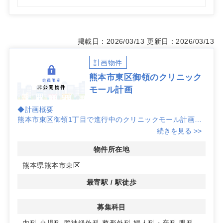
掲載日：2026/03/13
更新日：2026/03/13
計画物件
熊本市東区御領のクリニック
モール計画
◆計画概要
熊本市東区御領1丁目で進行中のクリニックモール計画で
す。ドラッグストアとの複合店舗を想定しており、医療と
続きを見る >>
生活利便の近接により来院動線を整えやすい環境づくりを
目指せます。
物件所在地
熊本県熊本市東区
◆立地特性
東区の中心部エリアに位置し、周辺には肥後銀行や飲食店
最寄駅 / 駅徒歩
（ジョイフル）や既存クリニックなど複数の店舗が集積。
日常利用の目的地が点在するため、足元人口に支えられた
募集科目
安定した集患力を見込みやすい立地です。
内科
小児科
脳神経外科
整形外科
婦人科・産科
眼科