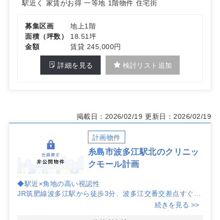
駅近く
家賃がお得
一等地
1階物件
住宅街
詳細はお問い合わせください。
募集区画
地上1階
面積（坪数）
18.51坪
金額
賃貸 245,000円
詳細を見る
検討リスト追加
掲載日：2026/02/19
更新日：2026/02/19
計画物件
糸島市波多江駅北のクリニッ
クモール計画
◆駅近×角地の高い視認性
JR筑肥線波多江駅から徒歩3分、波多江交番交差点すぐの
角地。福岡市と糸島市を結ぶ生活・メイン道路沿いで、歩
続きを見る >>
行者と車双方の導線を捉えやすく、開業初期からの集患力