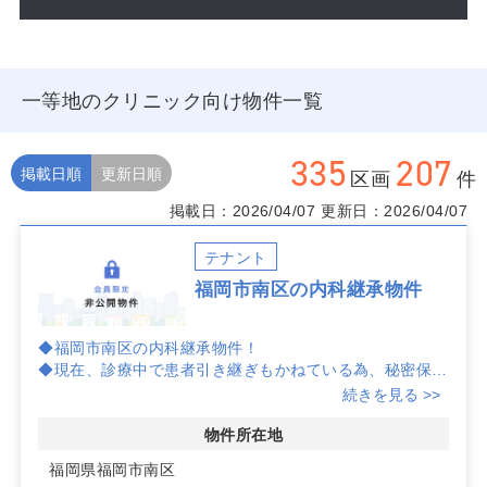
一等地のクリニック向け物件一覧
335
207
掲載日順
更新日順
区画
件
掲載日：2026/04/07
更新日：2026/04/07
テナント
福岡市南区の内科継承物件
◆福岡市南区の内科継承物件！
◆現在、診療中で患者引き継ぎもかねている為、秘密保持
契約書締結後の情報開示！
続きを見る >>
◆福岡市中心部ではあるものの、驚くべき固定費の安さが
魅力！
物件所在地
◆ご希望であれば、お問い合わせください！
福岡県福岡市南区