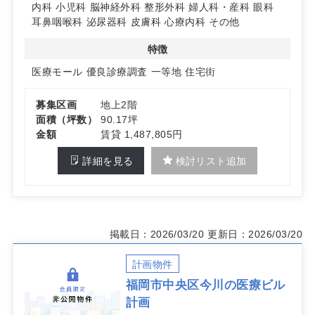
単価は15,000円を想定しています。
内科
小児科
脳神経外科
整形外科
婦人科・産科
眼科
耳鼻咽喉科
泌尿器科
皮膚科
心療内科
その他
◆ 開業準備の見通しと留意点を明確化
今後の予定は2026年1月テナントFIX、2月条件擦り合わ
特徴
せ、3月合意書締結。竣工は2028年10月予定。定期借地
契約の満了時期は2027年12月末頃で、現テナントの退去
医療モール
優良診療調査
一等地
住宅街
交渉はこれからとなります。計画条件の確認を踏まえたス
ケジュール設計に適しています。詳細はお問い合わせくだ
募集区画
地上2階
さい。
面積（坪数）
90.17坪
金額
賃貸 1,487,805円
詳細を見る
検討リスト追加
掲載日：2026/03/20
更新日：2026/03/20
計画物件
福岡市中央区今川の医療ビル
計画