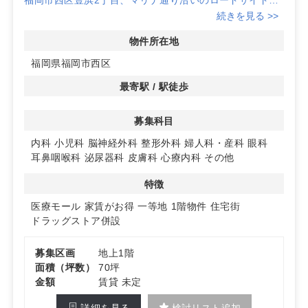
百道～姪浜エリアを結ぶ静かな住宅圏で、2km圏内約12
続きを見る >>
万人の足元人口。計画駐車場は約60台で車来院にも対応
しやすい環境です。
物件所在地
福岡県福岡市西区
◆計画概要・適性科目
1階にドラッグストア・調剤薬局・クリニック1区画の計
最寄駅 / 駅徒歩
画。クリニック区画は約70坪想定でドラッグストアと棟
続き、レイアウトの微調整も可。内科（循・呼）、心療内
募集科目
科、小児科、泌尿器科、婦人科などとの親和性が高い計画
です。
内科
小児科
脳神経外科
整形外科
婦人科・産科
眼科
耳鼻咽喉科
泌尿器科
皮膚科
心療内科
その他
◆スケジュール・条件
竣工は2027年夏以降予定。賃貸借期間は20年予定、共益
特徴
費込み、敷金は月額賃料の10ヶ月分。1階路面区画として
認知獲得を図りやすい計画です。詳細はお問い合わせくだ
医療モール
家賃がお得
一等地
1階物件
住宅街
さい。
ドラッグストア併設
募集区画
地上1階
面積（坪数）
70坪
金額
賃貸 未定
詳細を見る
検討リスト追加