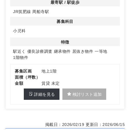
風邪や発熱などの一般的な小児科診療を中心に、地域に根
最寄駅 / 駅徒歩
ざした医療を提供されています。小児科専門医による丁寧
JR筑肥線 周船寺駅
な診察を心がけており、日常的な体調管理や育児相談にも
対応されています。なお、入院や高度な専門治療が必要な
募集科目
場合は、適切な医療機関と連携しながら対応されていま
す。
小児科
■ 地域での役割
特徴
周船寺エリアにおける身近な小児科として、日常的な子ど
駅近く
優良診療調査
継承物件
居抜き物件
一等地
もの体調不良や予防医療の窓口となっています。駅近とい
1階物件
う利便性の高さもあり、保護者の通院負担を軽減しやすい
環境が整っています。地域の子育て世帯を支える、かかり
つけ医としての役割を担っているクリニックです。
募集区画
地上1階
面積（坪数）
金額
賃貸 未定
詳細を見る
検討リスト追加
掲載日：2026/02/19
更新日：2026/06/15