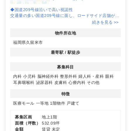
◆国道209号線沿いで高い視認性
交通量の多い国道209号線に面し、ロードサイド店舗が連
なるエリアのため、車両からの認知機会を確保しやすい立
続きを見る >>
地です。久留米市津福今町で医療テナントを検討する方に
適した発信面を見込みやすい環境です。
物件所在地
福岡県久留米市
◆生活導線上で家族層に届く集患力
同じ通りに家電量販店や飲食店、保育園が並ぶ日常利用の
最寄駅 / 駅徒歩
幹線で、買物や送迎の導線上からの受診ニーズの取り込み
が期待できる環境です。生活導線に沿った立地は、通院継
募集科目
続を見据えた動線設計にも相性が良好です。
内科
小児科
脳神経外科
整形外科
婦人科・産科
眼科
◆クリニックモール計画地の相乗効果
耳鼻咽喉科
泌尿器科
皮膚科
心療内科
その他
複数科目の集積を見据えた計画地のため、科目間の連携や
共有認知による集患力の底上げが期待できます。周辺のロ
特徴
ードサイド業種との相互認知も図りやすく、地域医療の受
け皿を広げるポテンシャルがあります。詳細はお問い合わ
医療モール
一等地
1階物件
戸建て
せください
募集区画
地上1階
面積（坪数）
532.09坪
金額
賃貸 未定