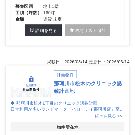
募集区画
地上1階
面積（坪数）
160坪
金額
賃貸 未定
詳細を見る
検討リスト追加
掲載日：2026/03/14
更新日：2026/03/14
計画物件
那珂川市松木のクリニック誘
致計画地
◆ 那珂川市松木1丁目のクリニック誘致計画
日常利用が多いランドマーク「ハローデイ那珂川店」至近
の計画地。買い物動線に乗る立地で認知拡大が図りやす
続きを見る >>
く、視認性を活かした案内計画により初診獲得から継続受
診までの集患力向上が期待できます。
物件所在地