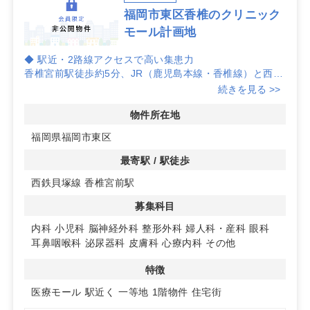
福岡市東区香椎のクリニック
モール計画地
◆ 駅近・2路線アクセスで高い集患力
香椎宮前駅徒歩約5分、JR（鹿児島本線・香椎線）と西鉄
（貝塚線）の利用が可能。JR香椎駅から博多へ約10分、
続きを見る >>
西鉄利用で天神へ約20分に加え、国道3号線・都市高速で
車アクセスも良好です。
物件所在地
福岡県福岡市東区
◆ 再開発が進む副都心・香椎の安定した需要
駅周辺の整備が進み、ガーデンズ千早やKashii iina
最寄駅 / 駅徒歩
Terraceなど商業施設が充実。学校も多くファミリー層に
西鉄貝塚線 香椎宮前駅
人気で、歴史ある香椎宮や豊かな自然が共存する住みやす
い環境が幅広い来院動機を支えます。
募集科目
◆ クリニックモール計画地の相乗効果
内科
小児科
脳神経外科
整形外科
婦人科・産科
眼科
〒813-0011 福岡市東区香椎1-3-40付近のクリニックモー
耳鼻咽喉科
泌尿器科
皮膚科
心療内科
その他
ル計画地。複数科の連携による相乗効果や共通導線での認
知向上が見込め、門前町の特性と副都心の利便性を活かし
特徴
た開業が検討できます。詳細はお問い合わせください。
医療モール
駅近く
一等地
1階物件
住宅街