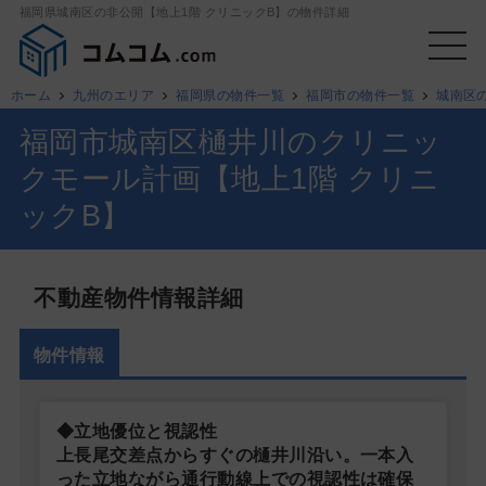
福岡県城南区の非公開【地上1階 クリニックB】の物件詳細
ホーム
九州のエリア
福岡県の物件一覧
福岡市の物件一覧
城南区
福岡市城南区樋井川のクリニッ
クモール計画【地上1階 クリニ
ックB】
不動産物件情報詳細
物件情報
◆立地優位と視認性
上長尾交差点からすぐの樋井川沿い。一本入
った立地ながら通行動線上での視認性は確保