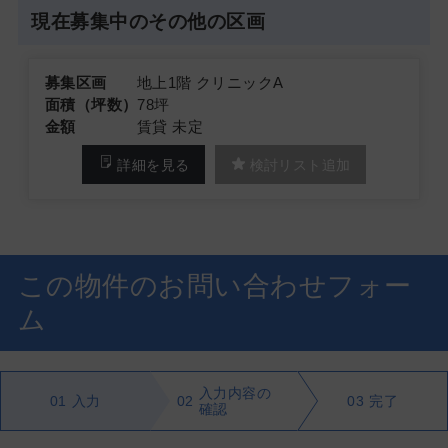
現在募集中のその他の区画
募集区画
地上1階 クリニックA
面積（坪数）
78坪
金額
賃貸 未定
詳細を見る
検討リスト追加
この物件のお問い合わせフォー
ム
入力内容の
01
入力
02
03
完了
確認