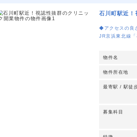
石川町駅近！
◆アクセスの良
JR京浜東北線
にとって通いや
め、通勤にも便
物件名
◆視認性と利便
物件所在地
物件は大通りに
知度向上に寄与
最寄駅 / 駅徒
り、患者様にと
す。
募集科目
◆充実の設備
鉄骨造の頑丈な
しており、車で
特徴