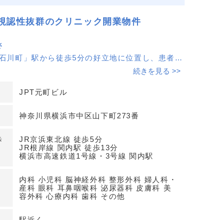
視認性抜群のクリニック開業物件
さ
「石川町」駅から徒歩5分の好立地に位置し、患者様
すい環境を提供します。駅からのアクセスが良いた
続きを見る >>
利です。
JPT元町ビル
性
神奈川県横浜市中区山下町273番
面した1階にあり、視認性が高く、クリニックの認
します。エントランスを挟んだ隣には調剤薬局があ
歩
JR京浜東北線 徒歩5分
ってワンストップでの医療サービスが受けられま
JR根岸線 関内駅 徒歩13分
横浜市高速鉄道1号線・3号線 関内駅
内科 小児科 脳神経外科 整形外科 婦人科・
産科 眼科 耳鼻咽喉科 泌尿器科 皮膚科 美
容外科 心療内科 歯科 その他
建物で安心の24時間機械警備体制。駐車場も完備
のアクセスも可能です。詳細はお問い合わせくださ
駅近く