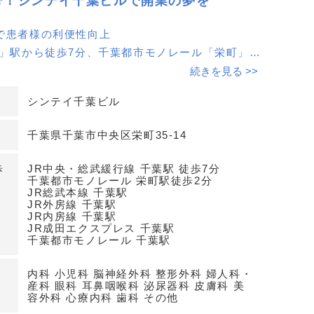
分！シンテイ千葉ビルで開業の夢を
で患者様の利便性向上
葉」駅から徒歩7分、千葉都市モノレール「栄町」駅
と、患者様にとってアクセスが非常に良好な立地で
続きを見る >>
開業に最適な場所で、集患力を高めます。
シンテイ千葉ビル
目に対応可能なフレキシブルな空間
千葉県千葉市中央区栄町35-14
つのフロアが利用可能で、内科や小児科、脳神経外科
科目に対応可能です。面積もそれぞれ異なるため、
歩
JR中央・総武緩行線 千葉駅 徒歩7分
模や専門に応じて選択できます。
千葉都市モノレール 栄町駅徒歩2分
JR総武本線 千葉駅
JR外房線 千葉駅
と安心の契約条件
JR内房線 千葉駅
JR成田エクスプレス 千葉駅
備の鉄骨鉄筋コンクリート造9階建てビルで、安心
千葉都市モノレール 千葉駅
だけます。契約期間は普通借家契約2年で、賃料に
れています。詳細はお問い合わせください。
内科 小児科 脳神経外科 整形外科 婦人科・
産科 眼科 耳鼻咽喉科 泌尿器科 皮膚科 美
容外科 心療内科 歯科 その他