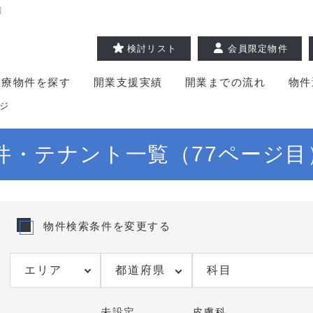
報
検討リスト
会員限定物件
医療物件を探す
開業支援実績
開業までの流れ
物件
ージ
件・テナント一覧（77ページ目
物件検索条件を変更する
都道府県
科目
未設定
皮膚科