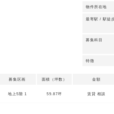
◆多様な診療科
物件所在地
内科から美容外
の区画は59.8
最寄駅 / 駅徒
ます。
◆安心の設備と
募集科目
鉄骨造の堅牢な
2年の普通借家
い合わせくださ
特徴
募集区画
面積（坪数）
金額
地上5階 1
59.87坪
賃貸 相談