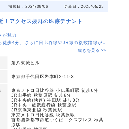
掲載日：2024/09/06
更新日：2025/05/23
近！アクセス抜群の医療テナント
さが魅力
ら徒歩4分、さらに日比谷線やJR線の複数路線が利
です。交通利便性が高く、患者様の集患力が期待で
続きを見る >>
第八東誠ビル
中心で開業
東京都千代田区岩本町2-11-3
のオフィス街に位置するため、多くのビジネスパー
域です。6階の空間は静かで落ち着いた雰囲気を提
歩
東京メトロ日比谷線 小伝馬町駅 徒歩6分
ビスに最適です。
JR山手線 秋葉原駅 徒歩8分
JR中央線(快速) 神田駅 徒歩8分
JR中央・総武緩行線 秋葉原駅
目に対応
JR京浜東北線 秋葉原駅
東京メトロ日比谷線 秋葉原駅
整形外科など幅広い診療科目で開業可能。地域のニ
首都圏新都市鉄道つくばエクスプレス 秋葉
原駅
療サービスを提供することができます。詳細はお問