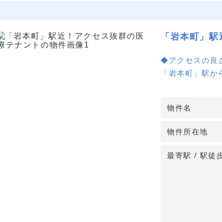
「岩本町」駅
◆アクセスの良
「岩本町」駅か
用可能な好立地
きます。
物件名
◆オフィス街の
物件所在地
東京都千代田区
ソンが集まる地
最寄駅 / 駅徒
供し、医療サー
◆多様な診療科
内科や小児科、
ーズに応じた医