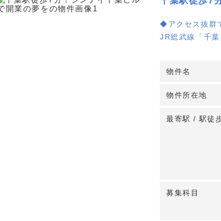
千葉駅徒歩7
◆アクセス抜群
JR総武線「千
からは徒歩2分
す。クリニック
物件名
◆多様な診療科
物件所在地
3階と5階の2
など多様な診療
最寄駅 / 駅徒
クリニックの規
◆充実した設備
エレベーター完
してご利用いた
は管理費が含ま
募集科目