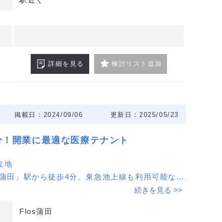
詳細を見る
検討リスト追加
掲載日：2024/09/06
更新日：2025/05/23
分！開業に最適な医療テナント
立地
「蒲田」駅から徒歩4分、東急池上線も利用可能な好
には商業施設や古くからの商店街があり、日常の集
続きを見る >>
境が整っています。
Flos蒲田