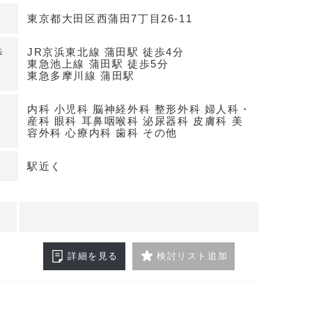
に対応可能
東京都大田区西蒲田7丁目26-11
科まで、幅広い診療科目での開業が可能です。5階
7坪で、クリニックの運営に適したスペースを提供し
歩
JR京浜東北線 蒲田駅 徒歩4分
東急池上線 蒲田駅 徒歩5分
東急多摩川線 蒲田駅
契約条件
内科 小児科 脳神経外科 整形外科 婦人科・
建物で、エレベーターや駐車場も完備。契約期間は
産科 眼科 耳鼻咽喉科 泌尿器科 皮膚科 美
容外科 心療内科 歯科 その他
契約で、安心してご利用いただけます。詳細はお問
い。
駅近く
詳細を見る
検討リスト追加