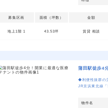
い。
募集区画
面積（坪数）
金額
地上1階 1
43.53坪
賃貸 相談
蒲田駅徒歩4
◆利便性抜群の
JR京浜東北線
立地です。周辺
患力を高める環
物件名