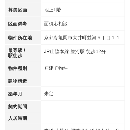
地上1階
募集区画
面積応相談
区画備考
京都府亀岡市大井町並河５丁目１１
物件所在地
最寄駅 /
JR山陰本線 並河駅 徒歩12分
駅徒歩
戸建て物件
物件種別
建物構造
未定
築年月
契約期間
入居時期