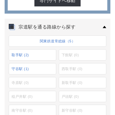
専門サイトへ移動
宗道駅を通る路線から探す
関東鉄道常総線（5）
取手駅
(2)
下館駅
(0)
守谷駅
(1)
西取手駅
(0)
寺原駅
(0)
新取手駅
(0)
稲戸井駅
(0)
戸頭駅
(0)
南守谷駅
(0)
新守谷駅
(0)