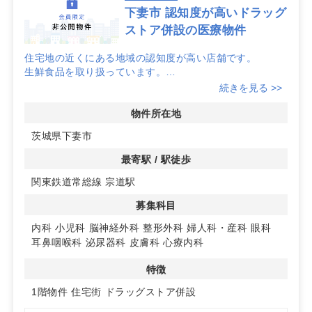
との関係や周辺用途地域の将来像も合わせて検討する
下妻市 認知度が高いドラッグ
と、移転リスクの低減に寄与します。物件ポータル上の
ストア併設の医療物件
宗道駅 クリニック 物件情報だけでは読み取れない要素も
多いため、候補地の現地同行調査や時間帯別の交通観測
住宅地の近くにある地域の認知度が高い店舗です。
を組み合わせると精度が上がります。
生鮮食品を取り扱っています。
駐車場97台完完備！
続きを見る >>
宗道駅周辺での開業計画について、掲載中の宗道駅 クリ
詳細はお問い合わせください！
ニック 物件はもちろん、未掲載の候補や土地活用を前提
物件所在地
とした提案も可能です。具体的な診療科や想定患者数、
導線計画をご共有いただければ、適合度の高い区画やテ
茨城県下妻市
ナントをご案内します。まずはお気軽にご相談くださ
い。
最寄駅 / 駅徒歩
関東鉄道常総線 宗道駅
募集科目
内科
小児科
脳神経外科
整形外科
婦人科・産科
眼科
耳鼻咽喉科
泌尿器科
皮膚科
心療内科
特徴
1階物件
住宅街
ドラッグストア併設