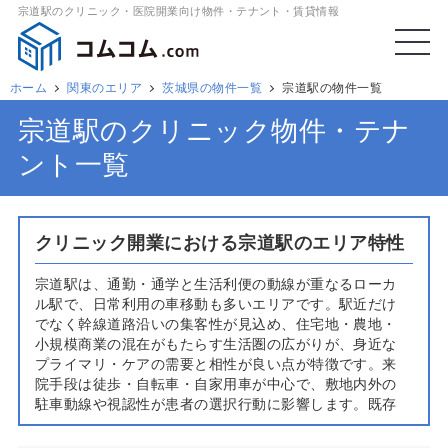
宗道駅のクリニック・医院開業向け物件・テナント・賃貸情報
ホーム
関東のエリア
茨城県の物件一覧
宗道駅の物件一覧
宗道駅のクリニック物件・テナ
ント一覧
クリニック開業における宗道駅のエリア特性
宗道駅は、通勤・通学と生活利便の動線が重なるローカ
ル駅で、日常利用の車移動も多いエリアです。駅近だけ
でなく幹線道路沿いの集客性が見込め、住宅地・農地・
小規模商業の混在がもたらす生活圏の広がりが、身近な
プライマリ・ケアの需要と相性が良い点が特徴です。来
院手段は徒歩・自転車・自家用車が中心で、敷地内外の
駐車動線や視認性が患者の選択行動に影響します。既存
診療所の分布は偏在しやすく、平日夕方や土曜午前の受
療ニーズが相対的に強い傾向が見られます。内科・小児