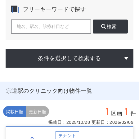
科・整形外科・皮膚科など生活密着型の診療科が地域性
フリーキーワードで探す
と親和的で、検査拠点や中核病院への紹介動線を整える
ことで通院継続が期待できます。
検索
開業検討では、宗道駅からの徒歩圏と車来院圏の二層で
商圏を設計し、実勢交通量、交差点近接性、道路からの
視認距離、右折流入のしやすさを確認すると有益です。
近隣に日常型店舗やドラッグストア、スーパーがある物
件は、来店ついで需要を取り込みやすく、朝夕の来院ピ
条件を選択して検索する
ーク把握にも役立ちます。学校や高齢者施設との位置関
係は季節性の受診動向に影響するため、インフルエンザ
期や花粉期のアクセス動線を前提に動線設計を行うと運
営の安定につながります。医療連携では車で15～30分圏
の画像診断・救急受け入れ先を地図上で可視化し、紹
宗道駅のクリニック向け物件一覧
介・逆紹介のルートを初期から明確化すると、患者説明
の納得感が高まります。
1
1
宗道駅でクリニック向け物件を選ぶ際は、駅前視認性か
掲載日順
更新日順
区画
件
幹線沿いの駐車利便かという立地戦略をまず定義し、看
掲載日：2025/10/28
更新日：2026/02/09
板到達距離、歩車分離のしやすさ、雨天時のアプローチ
動線、バス停や横断歩道の位置を現地で確認してくださ
い。開業後の増築や機能拡張を見込む場合は、隣接区画
テナント