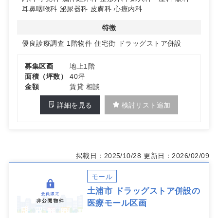
耳鼻咽喉科
泌尿器科
皮膚科
心療内科
特徴
優良診療調査
1階物件
住宅街
ドラッグストア併設
募集区画
地上1階
面積（坪数）
40坪
金額
賃貸 相談
詳細を見る
検討リスト追加
掲載日：2025/10/28
更新日：2026/02/09
モール
土浦市 ドラッグストア併設の
医療モール区画