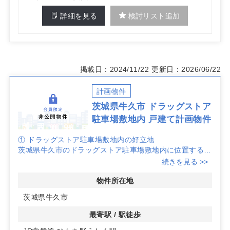
詳細を見る
検討リスト追加
掲載日：2024/11/22
更新日：2026/06/22
計画物件
茨城県牛久市 ドラッグストア
駐車場敷地内 戸建て計画物件
① ドラッグストア駐車場敷地内の好立地
茨城県牛久市のドラッグストア駐車場敷地内に位置する戸
建て計画物件の募集です。
続きを見る >>
ドラッグストアの駐車場を利用できるため、患者様にとっ
て便利なアクセスが確保されており、利便性が抜群です。
物件所在地
茨城県牛久市
② 戸建てならではのプライバシーと自由度
戸建ての形態であるため、プライバシーを重視した診療環
最寄駅 / 駅徒歩
境を提供できます。