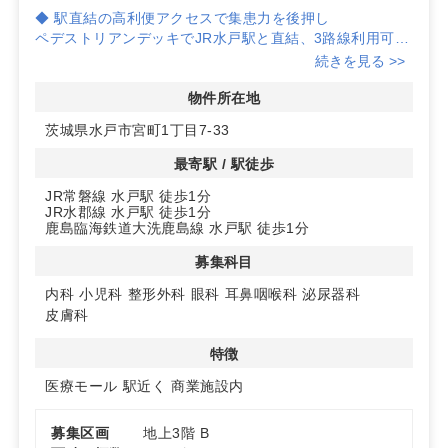
◆ 駅直結の高利便アクセスで集患力を後押し
ペデストリアンデッキでJR水戸駅と直結、3路線利用可。
雨天時も来院しやすい導線で、通勤・通学・買い物客の動
続きを見る >>
線上に位置し、時間帯を問わない来院機会を確保しやすい
環境です。
物件所在地
茨城県水戸市宮町1丁目7-33
◆ 医療モール×薬局予定でスムーズな受診・処方
商業施設内の医療モール区画で、同フロアに薬局入居予
最寄駅 / 駅徒歩
定。内科・小児科・整形外科・眼科・耳鼻咽喉科・泌尿器
JR常磐線 水戸駅 徒歩1分
科・皮膚科など多科目に対応しやすく、処方・待合の動線
JR水郡線 水戸駅 徒歩1分
計画にも配慮しやすい立地です。
鹿島臨海鉄道大洗鹿島線 水戸駅 徒歩1分
◆ 使いやすい区画計画と受け皿機能
募集科目
3階フロアで複数区画展開、区画割応相談。エレベーター
内科
小児科
整形外科
眼科
耳鼻咽喉科
泌尿器科
有、看板設置可、駐車場135台（1F・2F）で自家用車来
皮膚科
院にも対応。入居時期は2027年春頃、管理費は賃料に含
む、保証金6カ月・礼金1カ月。詳細はお問い合わせくだ
特徴
さい
医療モール
駅近く
商業施設内
募集区画
地上3階 B