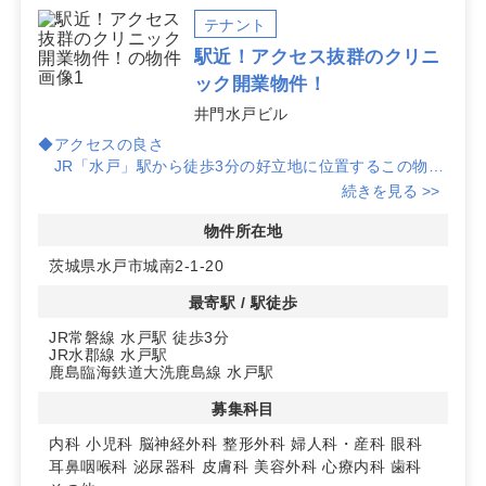
テナント
駅近！アクセス抜群のクリニ
ック開業物件！
井門水戸ビル
◆アクセスの良さ
JR「水戸」駅から徒歩3分の好立地に位置するこの物件
は、通勤や通院に非常に便利な環境を提供します。患者様
続きを見る >>
にとっても通いやすい場所です。
物件所在地
◆リニューアル済みの共用部
茨城県水戸市城南2-1-20
全館共用部がリニューアルされ、男女トイレや給湯室、
LED化などが施されています。清潔感と快適さが向上し、
最寄駅 / 駅徒歩
クリニックの運営にも理想的な環境です。
JR常磐線 水戸駅 徒歩3分
JR水郡線 水戸駅
◆多様な診療科目に対応
鹿島臨海鉄道大洗鹿島線 水戸駅
内科や小児科、脳神経外科など多様な診療科目に対応可
能です。専門医としてのスキルを活かし、多くの患者様に
募集科目
貢献できるクリニックを開業するチャンスです。
内科
小児科
脳神経外科
整形外科
婦人科・産科
眼科
耳鼻咽喉科
泌尿器科
皮膚科
美容外科
心療内科
歯科
詳細はお問い合わせください！