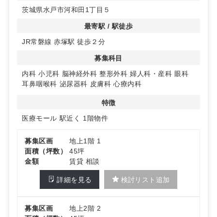
茨城県水戸市河和田1丁目５
最寄駅 / 駅徒歩
JR常磐線 赤塚駅 徒歩２分
募集科目
内科
小児科
脳神経外科
整形外科
婦人科・産科
眼科
耳鼻咽喉科
泌尿器科
皮膚科
心療内科
特徴
医療モール
駅近く
1階物件
募集区画
地上1階 1
面積（坪数）
45坪
金額
賃貸 相談
詳細を見る
検討リスト追加
募集区画
地上2階 2