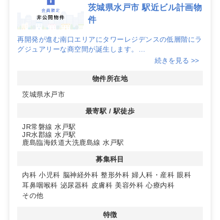
茨城県水戸市 駅近ビル計画物
件
再開発が進む南口エリアにタワーレジデンスの低層階にラ
グジュアリーな商空間が誕生します。
周辺には駅ビルやシネコン、シティホテル、大型家電など
続きを見る >>
が立地し、広域来街者も多いエリアで、駅から徒歩3分の
好立地です。
物件所在地
茨城県水戸市
駅乗降約5万人/日
4路線のアクセス拠点
最寄駅 / 駅徒歩
JR常磐線 水戸駅
JR水郡線 水戸駅
鹿島臨海鉄道大洗鹿島線 水戸駅
募集科目
内科
小児科
脳神経外科
整形外科
婦人科・産科
眼科
耳鼻咽喉科
泌尿器科
皮膚科
美容外科
心療内科
その他
特徴