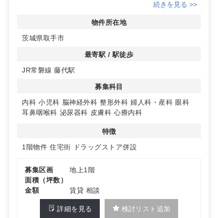
② ご希望される面積はご相談ください
続きを見る >>
③ 別途仲介料等が発生します
④ 隣地にドラッグストアが新規オープンし盛業中
物件所在地
⑤ 駐車場は共同利用が可能です
茨城県取手市
最寄駅 / 駅徒歩
JR常磐線 藤代駅
募集科目
内科
小児科
脳神経外科
整形外科
婦人科・産科
眼科
耳鼻咽喉科
泌尿器科
皮膚科
心療内科
特徴
1階物件
住宅街
ドラッグストア併設
募集区画
地上1階
面積（坪数）
金額
賃貸 相談
詳細を見る
検討リスト追加