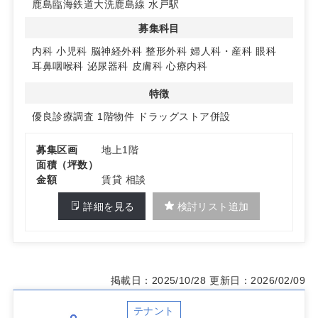
鹿島臨海鉄道大洗鹿島線 水戸駅
募集科目
内科
小児科
脳神経外科
整形外科
婦人科・産科
眼科
耳鼻咽喉科
泌尿器科
皮膚科
心療内科
特徴
優良診療調査
1階物件
ドラッグストア併設
募集区画
地上1階
面積（坪数）
金額
賃貸 相談
詳細を見る
検討リスト追加
掲載日：2025/10/28
更新日：2026/02/09
テナント