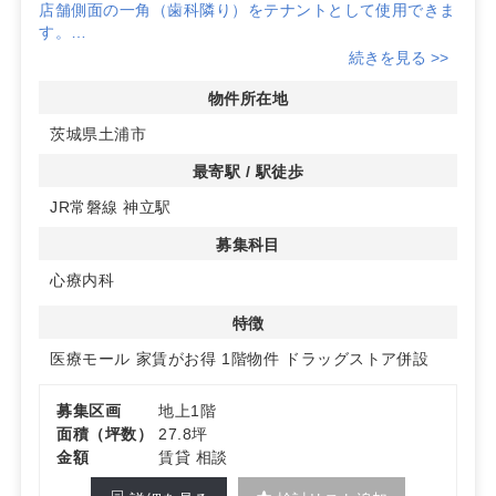
店舗側面の一角（歯科隣り）をテナントとして使用できま
す。
調剤薬局あり！
続きを見る >>
生鮮食品を取り扱っている集客力がとても高い店舗です。
駐車場168台完備！
物件所在地
詳細はお問い合わせください！
茨城県土浦市
最寄駅 / 駅徒歩
JR常磐線 神立駅
募集科目
心療内科
特徴
医療モール
家賃がお得
1階物件
ドラッグストア併設
募集区画
地上1階
面積（坪数）
27.8坪
金額
賃貸 相談