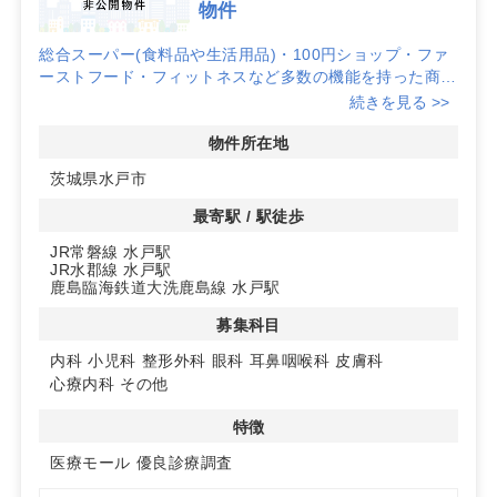
物件
総合スーパー(食料品や生活用品)・100円ショップ・ファ
ーストフード・フィットネスなど多数の機能を持った商業
施設で、平日 でも土日でも人で賑わっています。
続きを見る >>
駐車場は543台、駐輪場は300台と十分な台数があるため
アクセス面でも利便性の高い施設となります。
物件所在地
茨城県水戸市
最寄駅 / 駅徒歩
JR常磐線 水戸駅
JR水郡線 水戸駅
鹿島臨海鉄道大洗鹿島線 水戸駅
募集科目
内科
小児科
整形外科
眼科
耳鼻咽喉科
皮膚科
心療内科
その他
特徴
医療モール
優良診療調査