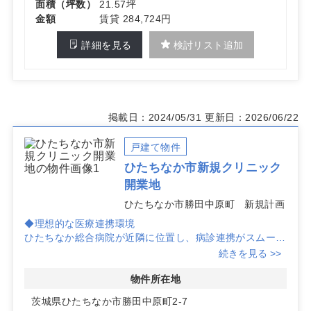
面積（坪数）
21.57坪
金額
賃貸 284,724円
詳細を見る
検討リスト追加
掲載日：2024/05/31
更新日：2026/06/22
戸建て物件
ひたちなか市新規クリニック
開業地
ひたちなか市勝田中原町 新規計画
◆理想的な医療連携環境
ひたちなか総合病院が近隣に位置し、病診連携がスムーズ
に行えます。患者様に安心してご利用いただける医療環境
続きを見る >>
を提供可能です。
物件所在地
◆充実した来院環境
茨城県ひたちなか市勝田中原町2-7
お客様用駐車場を66台完備予定。車での来院が容易で、