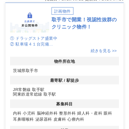
計画物件
取手市で開業！視認性抜群の
クリニック物件！
① ドラッグストア盛業中
② 駐車場４１台完備
③ ロードサイドで視認性良好
続きを見る >>
④ フリーレント１カ月あり！契約日から1年間(フリーレ
ント1か月を含む)に限り、特別賃料を適用）
物件所在地
茨城県取手市
※呼吸器・消化器・糖尿病内科 診療圏良好！
最寄駅 / 駅徒歩
JR常磐線 取手駅
関東鉄道常総線 取手駅
募集科目
内科
小児科
脳神経外科
整形外科
婦人科・産科
眼科
耳鼻咽喉科
泌尿器科
皮膚科
心療内科