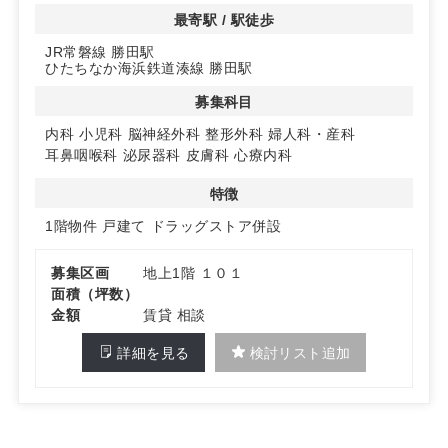
患者様にとって便利な立地です。地域住民の方々に親しま
最寄駅 / 駅徒歩
れるクリニックを目指せます。
JR常磐線 勝田駅
ひたちなか海浜鉄道湊線 勝田駅
◆ドラッグストア併設予定
隣接地には調剤薬局併設のドラッグストアが営業予定。医
募集科目
薬品の提供がスムーズに行え、患者様の利便性を一層高め
ることができます。詳細はお問い合わせください。
内科
小児科
脳神経外科
整形外科
婦人科・産科
耳鼻咽喉科
泌尿器科
皮膚科
心療内科
特徴
1階物件
戸建て
ドラッグストア併設
募集区画
地上1階 １０１
面積（坪数）
金額
賃貸 相談
詳細を見る
検討リスト追加