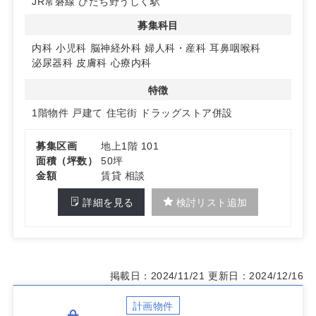
JR常磐線 ひたち野うしく駅
自由なスペース使いや、内装のカスタマイズが可能で、開
業医にとって最適な条件が整っています。
募集科目
③ 地域密着型の医療施設に最適
内科
小児科
脳神経外科
婦人科・産科
耳鼻咽喉科
周辺地域に根ざした診療が可能で、地域住民へのサービス
泌尿器科
皮膚科
心療内科
向上が期待できます。
駐車場が広く、患者様が通いやすい立地です。
特徴
1階物件
戸建て
住宅街
ドラッグストア併設
募集区画
地上1階 101
面積（坪数）
50坪
金額
賃貸 相談
詳細を見る
検討リスト追加
掲載日：2024/11/21
更新日：2024/12/16
計画物件