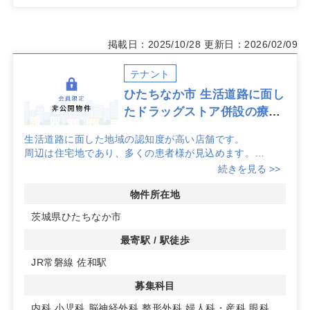
掲載日：2025/10/28
更新日：2026/02/09
テナント
ひたちなか市 生活道路に面し
たドラッグストア併設の療物
件
生活道路に面した地域の認知度が高い店舗です。
周辺は住宅地であり、多くの患者様が見込めます。
駐車場64台完備！
続きを見る >>
内科、小児科、整形外科、眼科 診療圏良好！
詳細はお問い合わせください！
物件所在地
茨城県ひたちなか市
最寄駅 / 駅徒歩
JR常磐線 佐和駅
募集科目
内科
小児科
脳神経外科
整形外科
婦人科・産科
眼科