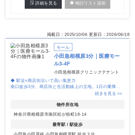
詳細を見る
検討リスト追加
掲載日：2025/10/06
更新日：2026/06/18
モール
小田急相模原3分｜医療モー
ル3-4F
小田急相模原クリニックテナント
◆ 駅近×商店街沿いで高い集患力
南口徒歩3分、商店街と生活動線上の立地。1日の乗降人
員5万人超の駅利用者に加え、歩行者流入が見込めます。
続きを見る >>
認知獲得から再来動線まで組み立てやすい環境です。
物件所在地
◆ 医療モールの相乗効果と科目適性
神奈川県相模原市南区松が枝町18-14
1階は調剤薬局、2階は内科が2025年3月に開業済み。フ
ロア連携により紹介・処方動線が形成されやすく、小児
最寄駅 / 駅徒歩
科、婦人科・産科、耳鼻咽喉科、泌尿器科、皮膚科、心療
小田急小田原線 小田急相模原駅 徒歩３分
内科などの開設に適しています。