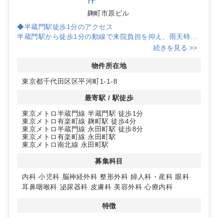
麹町市原ビル
◆半蔵門駅徒歩1分のアクセス
半蔵門駅から徒歩1分の動線で来院負担を抑え、雨天時や
ピーク時でも通いやすい利便性があり、クリニックの集患
続きを見る >>
力向上に寄与します。
物件所在地
詳細は問い合わせください！
東京都千代田区区平河町1-1-8
最寄駅 / 駅徒歩
東京メトロ半蔵門線 半蔵門駅 徒歩1分
東京メトロ有楽町線 麹町駅 徒歩4分
東京メトロ半蔵門線 永田町駅 徒歩8分
東京メトロ有楽町線 永田町駅
東京メトロ南北線 永田町駅
募集科目
内科
小児科
脳神経外科
整形外科
婦人科・産科
眼科
耳鼻咽喉科
泌尿器科
皮膚科
美容外科
心療内科
特徴