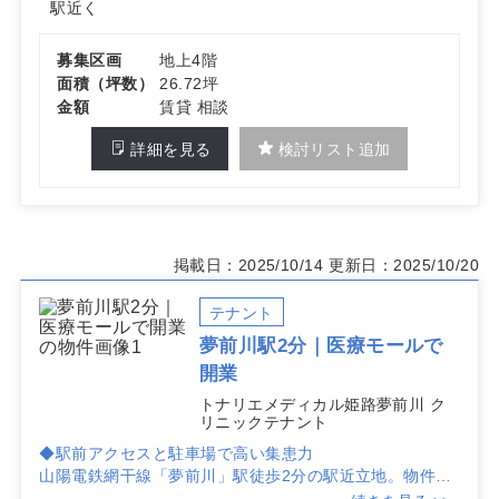
駅近く
募集区画
地上4階
面積（坪数）
26.72坪
金額
賃貸 相談
詳細を見る
検討リスト追加
掲載日：2025/10/14
更新日：2025/10/20
テナント
夢前川駅2分｜医療モールで
開業
トナリエメディカル姫路夢前川 ク
リニックテナント
◆駅前アクセスと駐車場で高い集患力
山陽電鉄網干線「夢前川」駅徒歩2分の駅近立地。物件は
兵庫県姫路市広畑夢前町3丁目で、来院動線がわかりやす