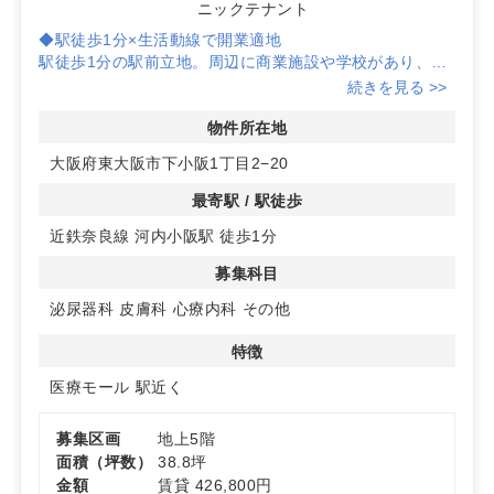
ニックテナント
◆駅徒歩1分×生活動線で開業適地
駅徒歩1分の駅前立地。周辺に商業施設や学校があり、通
勤・通学・買い物の動線に乗るため、幅広い年代への集患
続きを見る >>
力を見込めます。
◆医療モール内でシナジーを創出
物件所在地
薬局併設の医療モール物件のため、日常的な来訪動機が生
大阪府東大阪市下小阪1丁目2−20
まれやすく、科目間連携による受診導線づくりにも取り組
みやすい環境です。
最寄駅 / 駅徒歩
◆選べる区画と明瞭な募集条件
近鉄奈良線 河内小阪駅 徒歩1分
同一フロアで複数区画を募集。科目や診療規模に合わせた
レイアウト計画が立てやすく、仲介手数料は賃料1ヶ月分
募集科目
です。詳細はお問い合わせください。
泌尿器科
皮膚科
心療内科
その他
特徴
医療モール
駅近く
募集区画
地上5階
面積（坪数）
38.8坪
金額
賃貸 426,800円