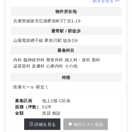
続きを見る >>
く、平面駐車場39台を確保。公共交通と車の双方からア
クセスしやすく、立ち上げ初期の集患力に寄与します。
物件所在地
◆病診連携とモール相乗効果
兵庫県姫路市広畑夢前町3丁目1-19
近隣に総合病院があり、紹介・逆紹介を含む病診連携が見
込みやすい環境です。医療モールとしての集積により相互
最寄駅 / 駅徒歩
送客が期待でき、周辺の競合は比較的少ないため、科目選
山陽電鉄網干線 夢前川駅 徒歩2分
定の自由度も確保できます。
◆選べる区画と科目適性
募集科目
内科、脳神経外科、整形外科、婦人科・産科、眼科、泌尿
器科、皮膚科、心療内科ほか幅広い科目で検討可能です。
内科
脳神経外科
整形外科
婦人科・産科
眼科
駐車場あり。詳細はお問い合わせください
泌尿器科
皮膚科
心療内科
その他
特徴
医療モール
駅近く
募集区画
地上1階 C区画
面積（坪数）
51坪
金額
賃貸 相談
詳細を見る
検討リスト追加