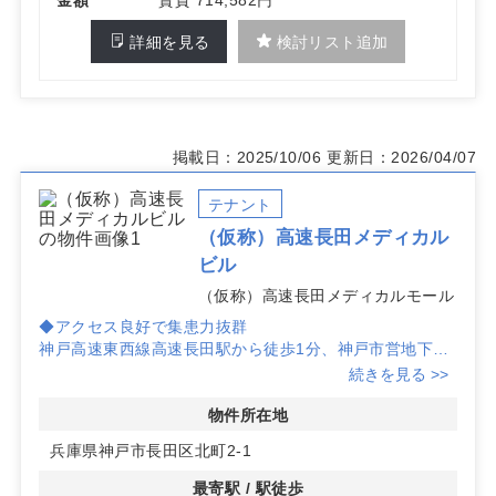
詳細を見る
検討リスト追加
掲載日：2025/10/06
更新日：2026/04/07
テナント
（仮称）高速長田メディカル
ビル
（仮称）高速長田メディカルモール
◆アクセス良好で集患力抜群
神戸高速東西線高速長田駅から徒歩1分、神戸市営地下鉄
山手線長田駅から徒歩2分という好立地に位置するメディ
続きを見る >>
カルビルです。患者様のアクセスが非常に便利で、視認性
もよく集患力を高める立地です。
物件所在地
兵庫県神戸市長田区北町2-1
◆多彩な診療科目に対応可能
内科、小児科、脳神経外科、整形外科、婦人科・産科、眼
最寄駅 / 駅徒歩