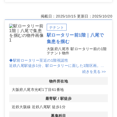
掲載日：2025/10/15
更新日：2025/10/20
テナント
駅ロータリー前1階｜八尾で
集患を掴む
大阪府八尾市 駅ロータリー前の1階
テナント物件
◆駅前ロータリー至近の1階視認性
近鉄八尾駅徒歩1分、駅ロータリーに面した1階区画。通
行導線に乗るため外部からの視認性が高く、看板計画や間
続きを見る >>
口を活かした訴求で集患力の向上が狙えます。
◆医療モール内での相乗効果
物件所在地
医療モール内テナントのため、複数診療科の集積による回
大阪府八尾市光町1丁目61番地
遊が見込めます。内科から耳鼻科・皮膚科など幅広い募集
科目に対応し、地域ニーズを捉えた科目展開がしやすい環
最寄駅 / 駅徒歩
境です。
近鉄大阪線 近鉄八尾駅 徒歩1分
◆開業しやすいサイズと条件
駅近立地を活かし患者のアクセス利便性を確保できます。
募集科目