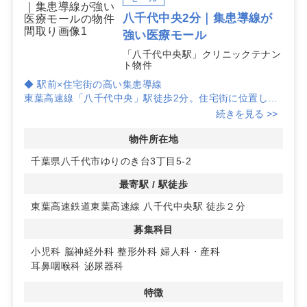
八千代中央2分｜集患導線が
強い医療モール
「八千代中央駅」クリニックテナン
ト物件
◆ 駅前×住宅街の高い集患導線
東葉高速線「八千代中央」駅徒歩2分。住宅街に位置し、
既存の複数クリニックにより施設認知が進んでいます。敷
続きを見る >>
地内は共同駐車場14台分を確保しており、通院利便性が
見込めます。
物件所在地
千葉県八千代市ゆりのき台3丁目5-2
◆ 医療連携と診療バランス
女子医大八千代医療センターに近接し、紹介・逆紹介など
最寄駅 / 駅徒歩
の連携が取りやすい立地です。現在は内科・眼科・皮膚
東葉高速鉄道東葉高速線 八千代中央駅 徒歩２分
科・心療内科が入居中で、募集科目（小児科、整形外科、
耳鼻咽喉科、婦人科・産科、泌尿器科、脳神経外科）との
募集科目
補完関係が築きやすい構成です。
小児科
脳神経外科
整形外科
婦人科・産科
◆ 開業を後押しするモール機能
耳鼻咽喉科
泌尿器科
1階に調剤薬局・デイサービスが併設され、上層階には内
科ほかクリニックが稼働中。大型医療機器の設置も相談可
特徴
能で、モール内導線を活かした集患力の向上が図れます。