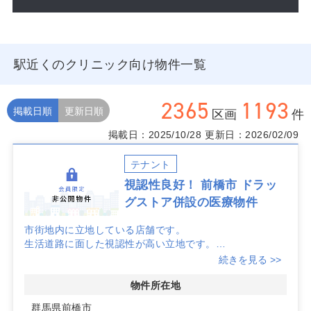
駅近くのクリニック向け物件一覧
2365
1193
掲載日順
更新日順
区画
件
掲載日：2025/10/28
更新日：2026/02/09
テナント
視認性良好！ 前橋市 ドラッ
グストア併設の医療物件
市街地内に立地している店舗です。
生活道路に面した視認性が高い立地です。
駐車場67台完備！
続きを見る >>
詳細はお問い合わせください！
物件所在地
群馬県前橋市