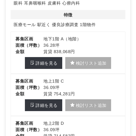
内科、整形外科、眼科、耳鼻咽喉科、皮膚科、心療内科と
眼科
耳鼻咽喉科
皮膚科
心療内科
いった多様な診療科目が開業可能です。
詳細はお問い合わせください。
特徴
医療モール
駅近く
優良診療調査
1階物件
募集区画
地下1階 A（地階）
面積（坪数）
36.28坪
金額
賃貸 838,068円
詳細を見る
検討リスト追加
募集区画
地上1階 C
面積（坪数）
36.09坪
金額
賃貸 754,281円
詳細を見る
検討リスト追加
募集区画
地上2階 D
面積（坪数）
36.09坪
金額
賃貸 714,582円