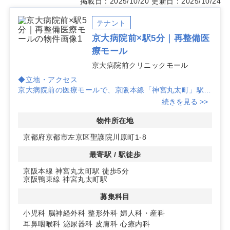
掲載日：2025/10/20
更新日：2025/10/24
テナント
京大病院前×駅5分｜再整備医
療モール
京大病院前クリニックモール
◆立地・アクセス
京大病院前の医療モールで、京阪本線「神宮丸太町」駅か
ら徒歩5分の好ポジションです。大学病院至近のため病診
続きを見る >>
連携を意識した開業がしやすく、徒歩動線の可視性も高く
集患力に寄与します。
物件所在地
◆施設・区画の柔軟性
京都府京都市左京区聖護院川原町1-8
2024年夏にクリニックモールとしてリノベーション済み
で、エレベーター完備の上、2階〜5階の複数区画から選
最寄駅 / 駅徒歩
択可能です。2フロア契約にも対応し、規模や導線計画に
京阪本線 神宮丸太町駅 徒歩5分
合わせたレイアウト検討がしやすい環境です。
京阪鴨東線 神宮丸太町駅
◆募集科目・条件
小児科、耳鼻咽喉科、皮膚科、整形外科、泌尿器科、婦人
募集科目
科・産科、脳神経外科、心療内科ほか幅広い診療科目に対
応可能です。管理費・保証金・礼金は応相談、仲介手数料
小児科
脳神経外科
整形外科
婦人科・産科
は賃料1ヶ月分となります。詳細はお問い合わせくださ
耳鼻咽喉科
泌尿器科
皮膚科
心療内科