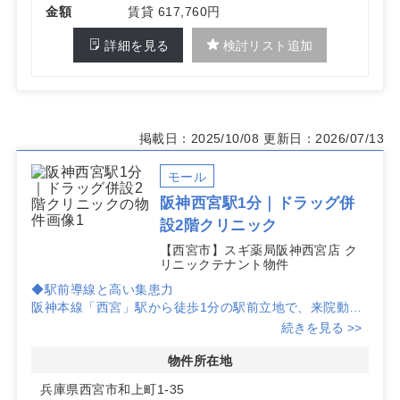
金額
賃貸 617,760円
詳細を見る
検討リスト追加
掲載日：2025/10/08
更新日：2026/07/13
モール
阪神西宮駅1分｜ドラッグ併
設2階クリニック
【西宮市】スギ薬局阪神西宮店 ク
リニックテナント物件
◆駅前導線と高い集患力
阪神本線「西宮」駅から徒歩1分の駅前立地で、来院動線
が明確です。半径500m圏の居住人口・就業人口は合計4
続きを見る >>
万人超えで、日常利用と通勤動線の双方から安定した集患
が期待できます。
物件所在地
兵庫県西宮市和上町1-35
◆医療モール×ドラッグストア併設