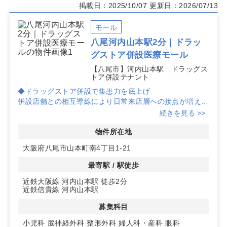
掲載日：2025/10/07
更新日：2026/07/13
モール
八尾河内山本駅2分｜ドラッ
グストア併設医療モール
【八尾市】河内山本駅 ドラッグス
トア併設テナント
◆ドラッグストア併設で集患力を底上げ
併設店舗との相互導線により日常来店層への接点が増え、
開業初期からの認知獲得と集患力の向上が見込めます。
続きを見る >>
◆河内山本駅徒歩2分・角地の高視認
駅近の角地で視認性が高く、医療モール内区画のため相性
物件所在地
の良いテナントと共存しやすい環境。エレベーター有りで
大阪府八尾市山本町南4丁目1-21
上階でも来院動線を確保できます。
最寄駅 / 駅徒歩
近鉄大阪線 河内山本駅 徒歩2分
近鉄信貴線 河内山本駅
募集科目
小児科
脳神経外科
整形外科
婦人科・産科
眼科