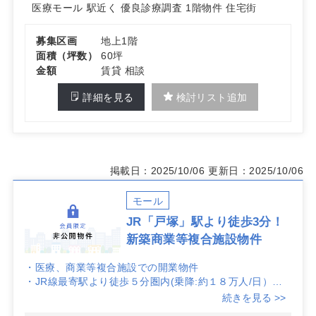
医療モール
駅近く
優良診療調査
1階物件
住宅街
整形外科で良好な診療圏データの評価がある点も判断材料
になります。詳細はお問い合わせください。
募集区画
地上1階
面積（坪数）
60坪
金額
賃貸 相談
詳細を見る
検討リスト追加
掲載日：2025/10/06
更新日：2025/10/06
モール
JR「戸塚」駅より徒歩3分！
新築商業等複合施設物件
・医療、商業等複合施設での開業物件
・JR線最寄駅より徒歩５分圏内(乗降:約１８万人/日）
・協議中医師複数名有(空き状況要確認)
続きを見る >>
・共用駐車場約２４０台