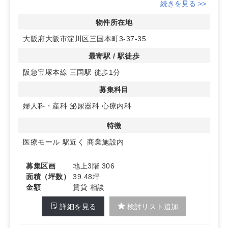
内テナントのため来訪動線が取りやすく、エレベーター有
続きを見る >>
りでフロアアクセスもスムーズです。
◆多科盛業の相乗効果で集患力を後押し
物件所在地
内科・整形外科・眼科・皮膚科・歯科・耳鼻咽喉科が盛業
大阪府大阪市淀川区三国本町3-37-35
中の医療モール。周辺住民の受診ニーズが可視化され、科
目間の相互送客により初診・再診ともに安定した集患につ
最寄駅 / 駅徒歩
ながる見込みです。
阪急宝塚本線 三国駅 徒歩1分
◆開業に適した条件
募集科目は婦人科・産科、泌尿器科、心療内科で検討可
募集科目
能。詳細はお問い合わせください
婦人科・産科
泌尿器科
心療内科
特徴
医療モール
駅近く
商業施設内
募集区画
地上3階 306
面積（坪数）
39.48坪
金額
賃貸 相談
詳細を見る
検討リスト追加