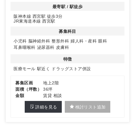
ドラッグストア併設の2階区画で、服薬動線との親和性が
最寄駅 / 駅徒歩
高い環境です。既に内科が入居しており、診療連携や相互
阪神本線 西宮駅 徒歩3分
送客が図りやすい医療モール形態のため、専門性を活かし
JR東海道本線 西宮駅
た科目展開に適しています。
募集科目
◆2階区画・EV完備で安心のアクセス
エレベーター完備でバリアフリーのアクセスが確保されて
小児科
脳神経外科
整形外科
婦人科・産科
眼科
います。小児科・耳鼻咽喉科・皮膚科・眼科・婦人科など
耳鼻咽喉科
泌尿器科
皮膚科
幅広い診療科目にマッチしやすく、駅前の利便性を活かし
た運営が可能です。詳細はお問い合わせください。
特徴
医療モール
駅近く
ドラッグストア併設
募集区画
地上2階
面積（坪数）
36坪
金額
賃貸 相談
詳細を見る
検討リスト追加