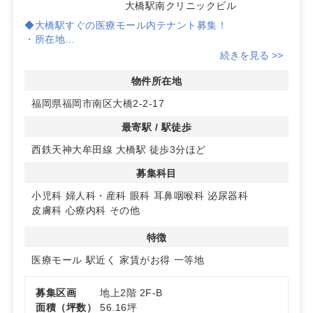
大橋駅南クリニックビル
◆大橋駅すぐの医療モール内テナント募集！
・所在地
福岡市南区大橋2丁目（西鉄天神大牟田線「大橋」駅 徒歩
続きを見る >>
3分）
物件所在地
◆物件概要
福岡県福岡市南区大橋2-2-17
・平成31年4月竣工のテナントビル
・現在、循環器内科・調剤薬局・保育施設が入居中
最寄駅 / 駅徒歩
・医療モールとして認知が進んでいる環境
西鉄天神大牟田線 大橋駅 徒歩3分ほど
◆おすすめポイント
募集科目
・小児科・耳鼻科・皮膚科に最適！
同ビル内に保育施設があり、子育て世代の来院が見込め
小児科
婦人科・産科
眼科
耳鼻咽喉科
泌尿器科
ます。
皮膚科
心療内科
その他
・大橋駅南口から徒歩3分の好立地！
特徴
駅からのアクセスが良く、視認性・利便性ともに抜群で
医療モール
駅近く
家賃がお得
一等地
す。
・近隣に住宅街・商業施設が充実
募集区画
地上2階 2F-B
地域密着のクリニック開業に最適な環境です。
面積（坪数）
56.16坪