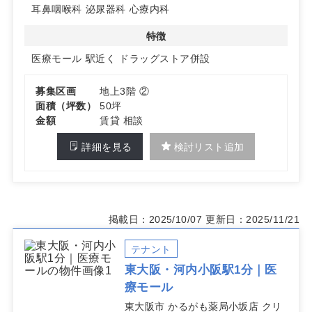
耳鼻咽喉科
泌尿器科
心療内科
特徴
医療モール
駅近く
ドラッグストア併設
募集区画
地上3階 ②
面積（坪数）
50坪
金額
賃貸 相談
詳細を見る
検討リスト追加
掲載日：2025/10/07
更新日：2025/11/21
テナント
東大阪・河内小阪駅1分｜医
療モール
東大阪市 かるがも薬局小坂店 クリ