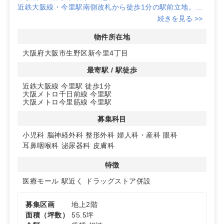
近鉄大阪線・今里駅南側改札から徒歩1分の駅前立地。新
今里4丁目の生活導線上に位置し、通勤通学・買物動線で
続きを見る >>
早期認知が図れます。視認性とアクセス性を両立し、日常
受診ニーズの取り込みに適します。
物件所在地
◆ドラッグストア併設の相乗効果
大阪府大阪市生野区新今里4丁目
ドラッグストア併設のため、処方・OTC相談動線との親
和性が高く、来店者との接点拡大が見込めます。医療モー
最寄駅 / 駅徒歩
ル計画内で多科目連携もしやすく、内科から耳鼻咽喉科、
近鉄大阪線 今里駅 徒歩1分
皮膚科など幅広い診療に対応可能です。
大阪メトロ千日前線 今里駅
◆複数区画から選べる計画×長期運営
大阪メトロ今里筋線 今里駅
2階フロアに複数区画を計画し、契約は定期借地20年で長
期運営の計画が立てやすく、保証金は賃料6ヶ月分・仲介
募集科目
手数料は賃料1ヶ月分です。詳細はお問い合わせください
小児科
脳神経外科
整形外科
婦人科・産科
眼科
耳鼻咽喉科
泌尿器科
皮膚科
特徴
医療モール
駅近く
ドラッグストア併設
募集区画
地上2階
面積（坪数）
55.5坪