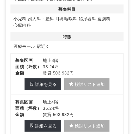
募集科目
◆ 新築ビル仕様と入居条件の明快さ
2024年10月竣工の鉄骨造4階建、エレベーター有り。3・
小児科
婦人科・産科
耳鼻咽喉科
泌尿器科
皮膚科
4階各区画は35.24㎡（35.24坪）、引渡状態はスケルト
心療内科
ン。賃料は各458,120円（税抜）で管理費込、保証金は賃
料の6ヶ月分相当額。定期建物賃貸借契約20年可、即時準
特徴
備可能です。詳細はお問い合わせください
医療モール
駅近く
募集区画
地上3階
面積（坪数）
35.24坪
金額
賃貸 503,932円
詳細を見る
検討リスト追加
募集区画
地上4階
面積（坪数）
35.24坪
金額
賃貸 503,932円
詳細を見る
検討リスト追加