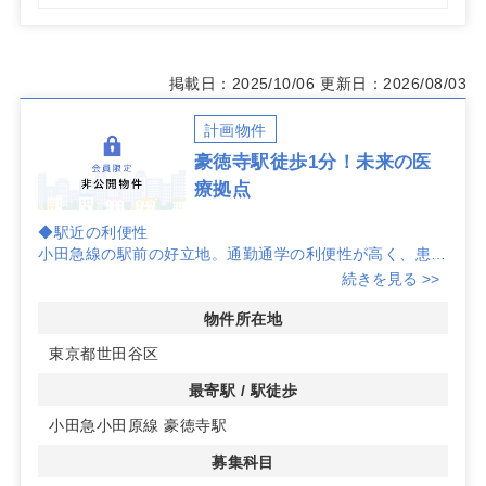
掲載日：2025/10/06
更新日：2026/08/03
計画物件
豪徳寺駅徒歩1分！未来の医
療拠点
◆駅近の利便性
小田急線の駅前の好立地。通勤通学の利便性が高く、患者
様にとってもアクセスしやすい場所に位置しています。
続きを見る >>
◆未来を見据えた医療モール計画
物件所在地
2027年夏から秋にかけての完成を予定しているこの物件
東京都世田谷区
は、医療モールとして設計され、地域医療に貢献すること
を目指しています。耳鼻咽喉科をはじめとする各種診療科
最寄駅 / 駅徒歩
目が集まることで、患者様の多様なニーズに応えることが
小田急小田原線 豪徳寺駅
できます。
募集科目
◆多彩な診療科目