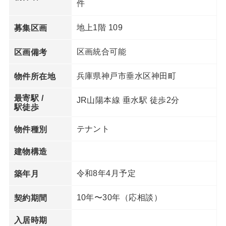
件
地上1階 109
募集区画
区画統合可能
区画備考
兵庫県神戸市垂水区神田町
物件所在地
最寄駅 /
JR山陽本線 垂水駅 徒歩2分
駅徒歩
テナント
物件種別
建物構造
令和8年4月予定
築年月
10年〜30年（応相談）
契約期間
入居時期