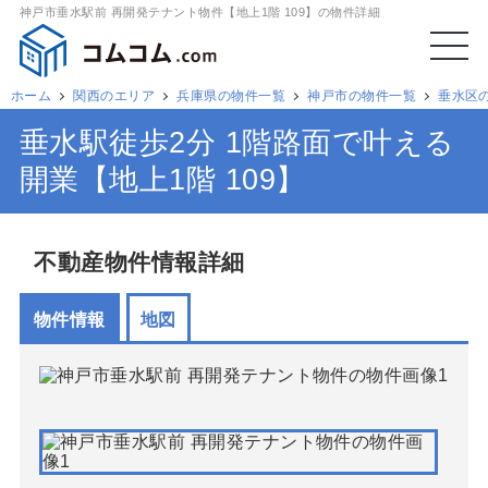
神戸市垂水駅前 再開発テナント物件【地上1階 109】の物件詳細
ホーム
関西のエリア
兵庫県の物件一覧
神戸市の物件一覧
垂水区
垂水駅徒歩2分 1階路面で叶える
開業【地上1階 109】
不動産物件情報詳細
物件情報
地図