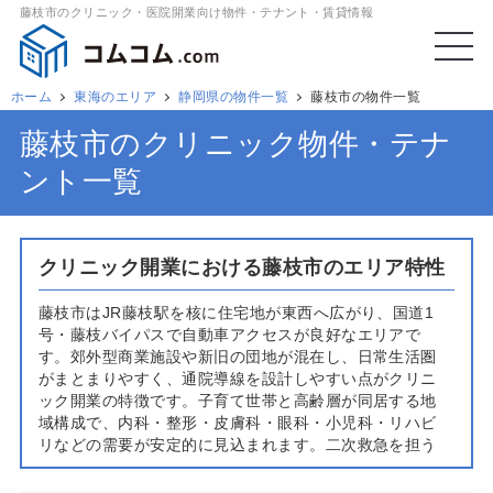
藤枝市のクリニック・医院開業向け物件・テナント・賃貸情報
ホーム
東海のエリア
静岡県の物件一覧
藤枝市の物件一覧
藤枝市のクリニック物件・テナ
ント一覧
クリニック開業における藤枝市のエリア特性
藤枝市はJR藤枝駅を核に住宅地が東西へ広がり、国道1
号・藤枝バイパスで自動車アクセスが良好なエリアで
す。郊外型商業施設や新旧の団地が混在し、日常生活圏
がまとまりやすく、通院導線を設計しやすい点がクリニ
ック開業の特徴です。子育て世帯と高齢層が同居する地
域構成で、内科・整形・皮膚科・眼科・小児科・リハビ
リなどの需要が安定的に見込まれます。二次救急を担う
総合病院（藤枝市立総合病院、藤枝平成記念病院）が近
隣にあり、紹介・逆紹介の連携が取りやすい医療環境で