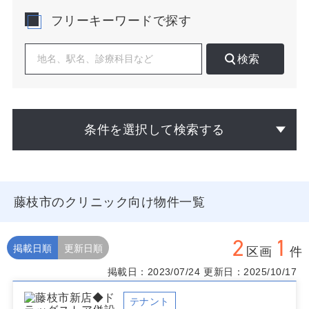
す。
フリーキーワードで探す
開業地選定では、駅前再開発エリアと車来院主体の郊外
商圏で戦略が異なります。駅北・駅南は歩行者通行量が
検索
相対的に多く、ビルイン型物件で視認性とエレベーター
導線、看板計画がポイントになります。郊外は主要幹線
沿いの路面物件が中心で、駐車場台数、右折進入のしや
すさ、隣接テナント（ドラッグストア・食品スーパー・
フィットネス）の相性が集患に直結します。小学校区単
条件を選択して検索する
位での人口分布や通学路、バス動線（しずてつ系統）を
合わせて分析すると、平日午後・夕方の来院ボリューム
を読みやすくなります。
藤枝市でクリニックを計画する際は、診療科ごとの既存
藤枝市のクリニック向け物件一覧
分布と紹介元（在宅事業所、整形リハ施設、眼科のOCT
需要など）を地図上で可視化し、想定患者の移動手段に
合わせて物件のフロア、間口、基準階荷重、排煙・給排
2
1
水位置を確認してください。内装費を抑えるには整形済
掲載日順
更新日順
区画
件
み区画やスケルトンでも梁下有効高が十分な物件が有利
掲載日：2023/07/24
更新日：2025/10/17
です。将来の増床や機器導入を見据え、電気容量・床加
重・MRI/CTの動線確保も事前検討が必要です。
テナント