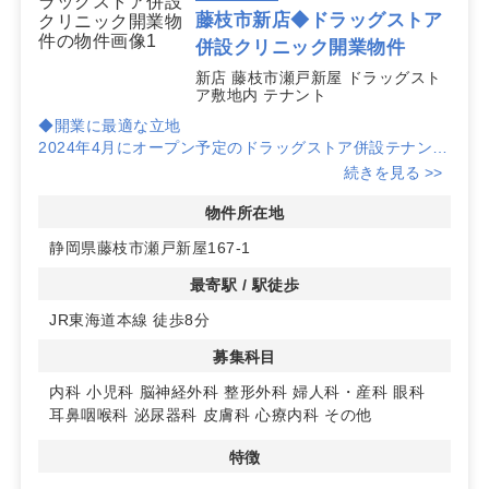
藤枝市のクリニック向け物件は公開前に決まるケースも
藤枝市新店◆ドラッグストア
多いため、掲載中の物件だけでなく、非公開の候補や新
併設クリニック開業物件
規計画区画についてもお気軽にご相談ください。用途や
ご希望エリアを伺い、最適な物件選定と収支計画の初期
新店 藤枝市瀬戸新屋 ドラッグスト
ア敷地内 テナント
検討まで一体でサポートします。
◆開業に最適な立地
2024年4月にオープン予定のドラッグストア併設テナント
です。JR東海道本線「藤枝駅」から徒歩8分とアクセス良
続きを見る >>
好な立地が魅力です。
物件所在地
◆集患力を高める大型駐車場
静岡県藤枝市瀬戸新屋167-1
駐車台数223台を誇る大型駐車場を完備しており、車での
アクセスも抜群です。地域住民からの高い認知度が期待で
最寄駅 / 駅徒歩
きます。
JR東海道本線 徒歩8分
◆多彩な診療科目に対応
募集科目
内科や小児科をはじめ、多くの診療科目に対応できる物件
です。クリニックの開業に適した環境が整っています。詳
内科
小児科
脳神経外科
整形外科
婦人科・産科
眼科
細はお問い合わせください。
耳鼻咽喉科
泌尿器科
皮膚科
心療内科
その他
特徴