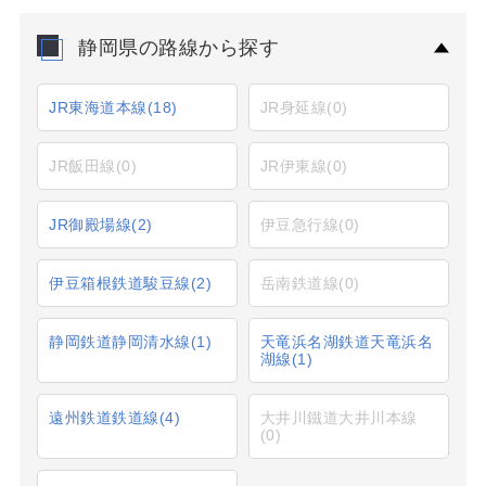
静岡県の路線から探す
JR東海道本線
(18)
JR身延線
(0)
JR飯田線
(0)
JR伊東線
(0)
JR御殿場線
(2)
伊豆急行線
(0)
伊豆箱根鉄道駿豆線
(2)
岳南鉄道線
(0)
静岡鉄道静岡清水線
(1)
天竜浜名湖鉄道天竜浜名
湖線
(1)
遠州鉄道鉄道線
(4)
大井川鐵道大井川本線
(0)