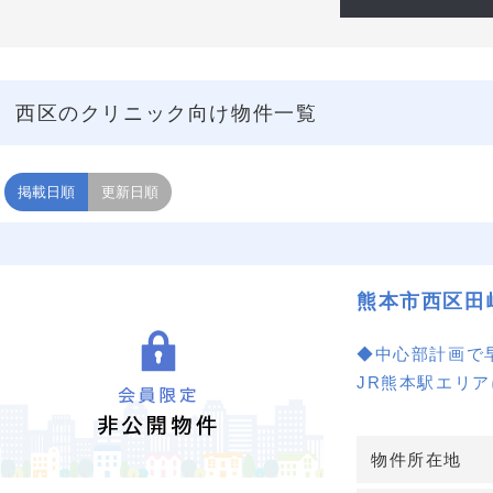
西区のクリニック向け物件一覧
掲載日順
更新日順
熊本市西区田
◆中心部計画で
JR熊本駅エリ
で昼間人口も多
め、生活導線上
物件所在地
力の醸成につな