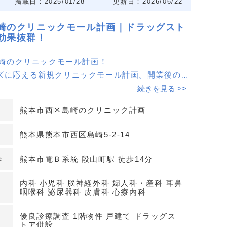
掲載日：2025/01/28
更新日：2026/06/22
崎のクリニックモール計画｜ドラッグスト
効果抜群！
島崎のクリニックモール計画！
ズに応える新規クリニックモール計画。開業後の安
が期待できます。
続きを見る >>
熊本市西区島崎のクリニック計画
トア隣接で認知度＆集患UP！
グストアと調剤薬局の相乗効果により、早期の認知
熊本県熊本市西区島崎5-2-14
集患が見込める立地です。
歩
熊本市電Ｂ系統 段山町駅 徒歩14分
台以上完備で車利用も安心！
上を完備予定（ドラッグストア・調剤薬局区画分を
内科 小児科 脳神経外科 婦人科・産科 耳鼻
咽喉科 泌尿器科 皮膚科 心療内科
患者様にも通いやすい環境を提供します。
優良診療調査 1階物件 戸建て ドラッグス
好！特に循環器・呼吸器内科、整形外科に最適！
トア併設