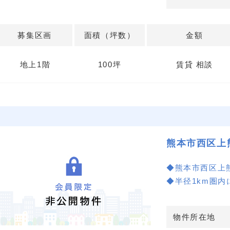
最新の診療圏調
エリアであるこ
募集区画
面積（坪数）
金額
5. 希望の広さ
各区画の面積は
地上1階
100坪
賃貸 相談
わせた最適なス
📩 詳細はお気
熊本市西区上
◆熊本市西区上
◆半径1km圏
なし！
◆詳しくは、お
物件所在地