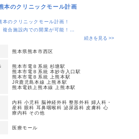
熊本のクリニックモール計画
熊本のクリニックモール計画！
、複合施設内での開業が可能！
問合せください！
続きを見る >>
熊本県熊本市西区
歩
熊本市電Ｂ系統 杉塘駅
熊本市電Ｂ系統 本妙寺入口駅
熊本市電Ｂ系統 上熊本駅
JR鹿児島本線 上熊本駅
熊本電鉄上熊本線 上熊本駅
内科 小児科 脳神経外科 整形外科 婦人科・
産科 眼科 耳鼻咽喉科 泌尿器科 皮膚科 心
療内科 その他
医療モール