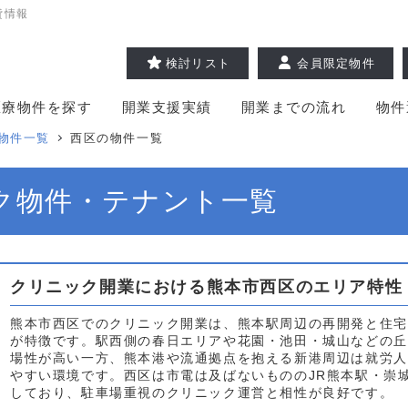
貸情報
検討リスト
会員限定物件
医療物件を探す
開業支援実績
開業までの流れ
物件
物件一覧
西区の物件一覧
ク物件・テナント一覧
クリニック開業における熊本市西区のエリア特性
熊本市西区でのクリニック開業は、熊本駅周辺の再開発と住宅
が特徴です。駅西側の春日エリアや花園・池田・城山などの丘
場性が高い一方、熊本港や流通拠点を抱える新港周辺は就労人
やすい環境です。西区は市電は及ばないもののJR熊本駅・崇
しており、駐車場重視のクリニック運営と相性が良好です。