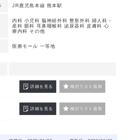
歩
JR鹿児島本線 熊本駅
した周辺医療環境
院が所在しており、紹介や逆紹介など病診連携を見
内科 小児科 脳神経外科 整形外科 婦人科・
の構築に適しています。救急・専門医療へのアクセ
産科 眼科 耳鼻咽喉科 泌尿器科 皮膚科 心
療内科 その他
線を意識した計画が取りやすく、地域医療への貢献
環境です。
医療モール 一等地
軟区画で計画しやすい
リニックモール計画で、区画は希望の広さに応じた
,480坪の敷地規模を活かした配置計画が期待で
画や動線計画も含めて調整しやすい点が特徴です。
詳細を見る
検討リスト追加
賃貸借30年。詳細はお問い合わせください
詳細を見る
検討リスト追加