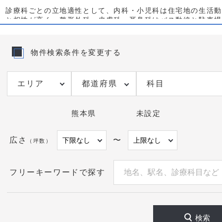
診療科ごとの立地適性として、内科・小児科は住宅地の生活動
と相性が高く、整形外科・皮膚科・耳鼻科はバス動線と駐車場
小さく、予約・再診中心のスタイルに向きます。新港や田崎エ
け皿としてのポテンシャルがあります。災害面では海沿いと斜
と停電・断水時の継続運営計画を物件比較に組み込むと実務的
物件検索条件を変更する
物件選定では、駐車台数と出入り動線、視認性と看板到達距離
音と診療の両立、発電・通信バックアップの確保を重視してく
都道府県
科目
ールは初期集患の立ち上がりが読みやすく、単独路面は自由度
性が成果を左右します。
熊本県
未設定
掲載中以外の区画や条件交渉、開発予定地の情報も個別にご提
細は、開業計画と診療科の要件をお知らせのうえご相談くださ
広さ
〜
（坪数）
フリーキーワードで探す
検索