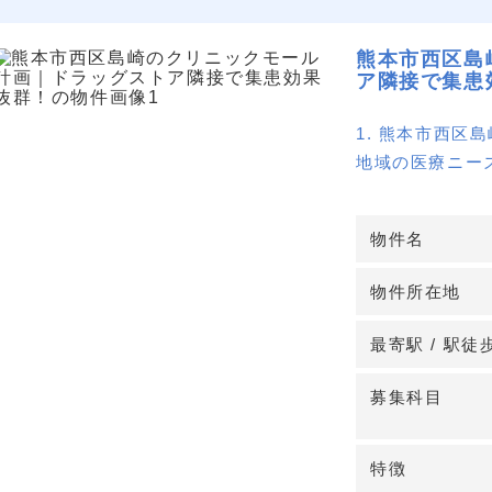
熊本市西区島
ア隣接で集患
1. 熊本市西区
地域の医療ニー
定した患者流入
物件名
2. ドラッグス
隣接するドラッ
物件所在地
拡大と継続的な
最寄駅 / 駅徒
3. 駐車場80
駐車場80台以
募集科目
含む）。遠方の
特徴
4. 診療圏良