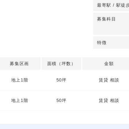
最寄駅 / 駅徒
◆病診連携に適
近隣には機関病
募集科目
据えた診療体制
ス面でも連携導
度を高めやすい
特徴
◆複合施設×柔
複合施設内のク
募集区画
面積（坪数）
金額
検討が可能。約2
き、1階想定区
地上1階
50坪
賃貸 相談
契約は定期建物
地上1階
50坪
賃貸 相談