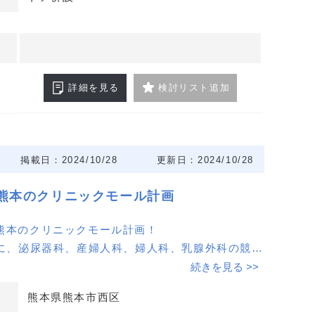
査で循環器・呼吸器内科、整形外科の開業に最適な
とが確認されています。
で開業OK！
希望に応じて相談可能。診療科目や運営プランに合
詳細を見る
検討リスト追加
ペースをご用意できます。
軽にお問い合わせください！
掲載日：2024/10/28
更新日：2024/10/28
熊本のクリニックモール計画
熊本のクリニックモール計画！
内に、泌尿器科、産婦人科、婦人科、乳腺外科の競合
続きを見る >>
問合せください！
熊本県熊本市西区