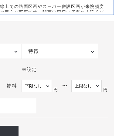
線上での路面区画やスーパー併設区画が来院頻度
の両立が肝要です。駅西口周辺は昼夜の人流差が
リアの商業・業務集積は職域健診や急性疾患の受
面地でリスク特性が異なるため、ハザードマップ
です。
、競合との診療時間帯の差別化、ロードサイド騒
ださい。ドラッグストア併設区画や小規模医療モ
特徴
が高い分だけ開院前の導線設計と近隣連携の計画
未設定
示可能です。熊本市西区でのクリニック物件の詳
い。
賃料
〜
円
円