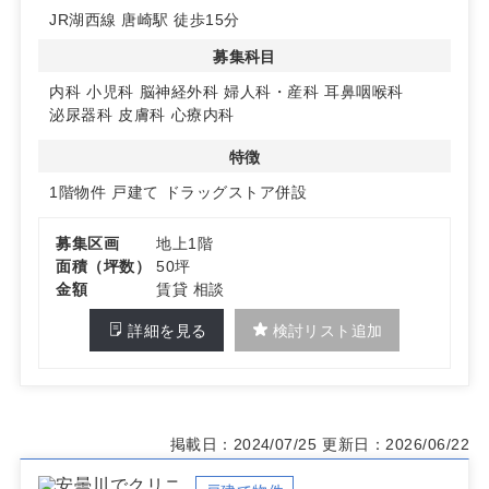
JR湖西線 唐崎駅 徒歩15分
◆充実の駐車場スペース
共有駐車場が90台以上あり、患者様にも安心してご来院
募集科目
いただけます。車でのアクセスも快適です。
内科
小児科
脳神経外科
婦人科・産科
耳鼻咽喉科
詳細はお問い合わせください。
泌尿器科
皮膚科
心療内科
特徴
1階物件
戸建て
ドラッグストア併設
募集区画
地上1階
面積（坪数）
50坪
金額
賃貸 相談
詳細を見る
検討リスト追加
掲載日：2024/07/25
更新日：2026/06/22