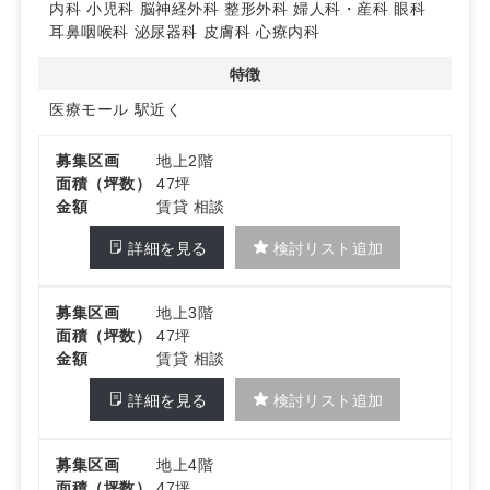
車場を備えた医療モール計画です。1階に調剤薬局が開局
内科
小児科
脳神経外科
整形外科
婦人科・産科
眼科
予定で、上階区画の選択も可能です。計画中につき外観・
耳鼻咽喉科
泌尿器科
皮膚科
心療内科
仕様等は変更になる可能性があります。詳細はお問い合わ
せください。
特徴
医療モール
駅近く
募集区画
地上2階
面積（坪数）
47坪
金額
賃貸 相談
詳細を見る
検討リスト追加
募集区画
地上3階
面積（坪数）
47坪
金額
賃貸 相談
詳細を見る
検討リスト追加
募集区画
地上4階
面積（坪数）
47坪