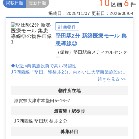
10
6
掲載日順
更新日順
区画
件
掲載日：2025/11/07
更新日：2026/08/04
計画物件
堅田駅2分 新築医療モール 集
患導線◎
（仮称）堅田駅前メディカルセンタ
ー
◆駅近×商業施設前で高い視認性
JR湖西線「堅田」駅徒歩2分、向かいに大型商業施設の出
入口があり、日常動線上での視認性が確保できます。駅近
続きを見る >>
立地と商業施設の相乗効果で集患力を高めやすい環境で
す。
物件所在地
◆人口増加の堅田エリアで需要を見込みやすい
滋賀県大津市本堅田5−16−7
大津市は大阪・京都のベッドタウンとして人口が増加して
おり、特に当該エリアは伸びが見込まれます。競合が少な
最寄駅 / 駅徒歩
いエリアのため、内科や小児科、眼科など幅広い診療科で
JR湖西線 堅田駅 徒歩２分
の開業に適しています。
◆新築計画の医療モールで安心の体制
募集科目
2027年秋竣工予定の新築計画物件で、エレベーター・駐