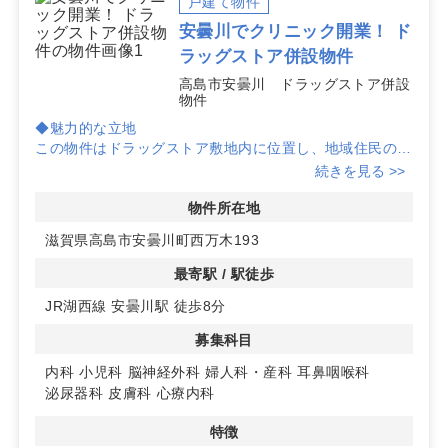
戸建て物件
安曇川でクリニック開業！ ド
ラッグストア併設物件
高島市安曇川 ドラッグストア併設
物件
◆魅力的な立地
この物件はドラッグストア敷地内に位置し、地域住民の日
常の動線に組み込まれています。クリニック開業には最適
続きを見る >>
な集患力を期待できます。
物件所在地
◆柔軟な設計プラン
滋賀県高島市安曇川町西万木193
自由度の高い建築プランが可能で、クリニックのニーズに
合わせた空間設計が行えます。医療機関としての理想的な
最寄駅 / 駅徒歩
環境を実現できます。
JR湖西線 安曇川駅 徒歩8分
◆充実した駐車場
募集科目
共有駐車場は80台以上の収容が可能で、患者様にとって
も通いやすいアクセスを提供します。詳細はお問い合わせ
内科
小児科
脳神経外科
婦人科・産科
耳鼻咽喉科
ください。
泌尿器科
皮膚科
心療内科
特徴