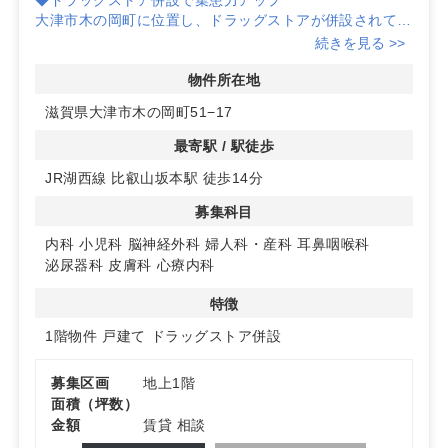
大津市木の岡町に位置し、ドラッグストアが併設されてい
るため、来店者の流れを活かしたクリニック運営が可能で
続きを見る >>
す。患者様にとっても便利な立地です。
物件所在地
◆自由度の高い設計プラン
滋賀県大津市木の岡町51−17
建築プランは自由度が高く、クリニックのニーズに合わせ
た設計が可能です。内装や設備もご希望に応じてカスタマ
最寄駅 / 駅徒歩
イズできます。
JR湖西線 比叡山坂本駅 徒歩14分
◆広々とした駐車場完備
募集科目
共有駐車場は80台以上のスペースを確保しており、患者
様のアクセスが非常にスムーズです。車での来院が多い地
内科
小児科
脳神経外科
婦人科・産科
耳鼻咽喉科
域に最適です。詳細はお問い合わせください。
泌尿器科
皮膚科
心療内科
特徴
1階物件
戸建て
ドラッグストア併設
募集区画
地上1階
面積（坪数）
金額
賃貸 相談