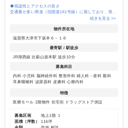
◆視認性とアクセスの良さ
交通量が多い県道（旧国道161号線）に面しており、視認
性が抜群です。JR湖西線比叡山坂本駅から徒歩10分と、
続きを見る >>
アクセスも良好です。
物件所在地
◆ドラッグストア隣接で集患力アップ
滋賀県大津市下坂本６－１６
隣接するドラッグストアは月間13,000人の集客力を誇り
ます。患者様への認知度向上が期待できます。
最寄駅 / 駅徒歩
JR湖西線 比叡山坂本駅 徒歩10分
◆多様な診療科目に適した物件
内科、小児科、脳神経外科など、多様な診療科目に対応可
募集科目
能な計画物件です。詳細はお問い合わせください。
内科
小児科
脳神経外科
整形外科
婦人科・産科
眼科
耳鼻咽喉科
泌尿器科
皮膚科
心療内科
特徴
医療モール
1階物件
住宅街
ドラッグストア併設
募集区画
地上1階 １
面積（坪数）
116坪
金額
売地 相談