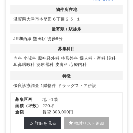
す。
物件所在地
◆新築住宅増加中のエリア
滋賀県大津市本堅田６丁目２５−１
物件周辺では新築住宅が増加中で、地域の活性化が期待さ
れるエリアです。これからの集患力向上に大きな期待が持
最寄駅 / 駅徒歩
てます。
JR湖西線 堅田駅 徒歩8分
◆視認性が高く、診療圏良好
募集科目
交通量の多い主要道路に面しており、視認性が高いのが特
徴です。整形外科や心療内科の診療圏も良好です。
内科
小児科
脳神経外科
整形外科
婦人科・産科
眼科
耳鼻咽喉科
泌尿器科
皮膚科
心療内科
特徴
優良診療調査
1階物件
ドラッグストア併設
募集区画
地上1階
面積（坪数）
220坪
金額
賃貸 363,000円
詳細を見る
検討リスト追加