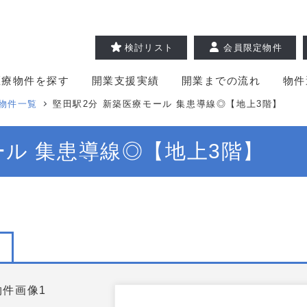
検討リスト
会員限定物件
医療物件を探す
開業支援実績
開業までの流れ
物件
物件一覧
堅田駅2分 新築医療モール 集患導線◎【地上3階】
ール 集患導線◎【地上3階】