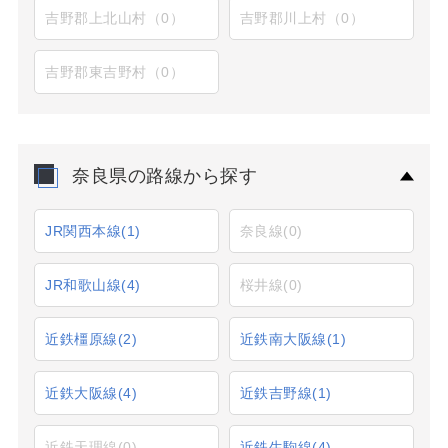
吉野郡上北山村（0）
吉野郡川上村（0）
吉野郡東吉野村（0）
奈良県の路線から探す
JR関西本線
(1)
奈良線
(0)
JR和歌山線
(4)
桜井線
(0)
近鉄橿原線
(2)
近鉄南大阪線
(1)
近鉄大阪線
(4)
近鉄吉野線
(1)
近鉄天理線
(0)
近鉄生駒線
(4)