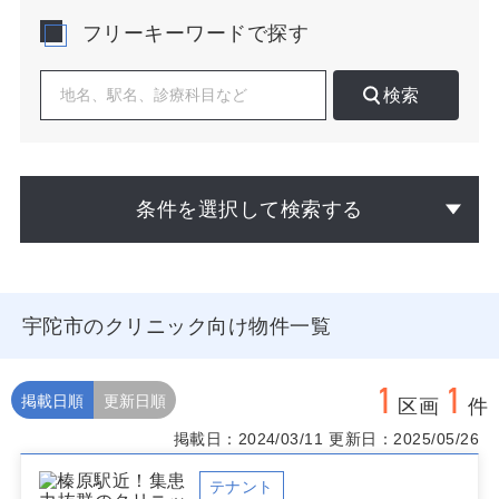
を丁寧に読み解くことが鍵になります。主要道路やバス
フリーキーワードで探す
動線、スーパーやドラッグストア、学校、公共施設の集
積を結び、日中の来院需要と夕方以降の受診ニーズの差
を想定すると診療時間設計が具体化します。実勢として
検索
はクルマ来院が中心で駐車台数の確保が来院障壁を下げ
ます。慢性疾患フォローや創傷ケア、在宅医療・訪問診
療のニーズも見込め、地域包括ケア会議や居宅介護支援
事業所との関係構築が患者獲得と継続受療に直結しま
す。医療モール型でも単独路面でも、調剤薬局の近接と
条件を選択して検索する
バリアフリー動線は初期から前提に置くべきです。
宇陀市でクリニックの物件を選ぶ際は、幹線道路からの
視認性、右折流入のしやすさ、最低10～15台程度の駐車
余地、敷地勾配と冬季の安全、拡張や在宅拠点化に対応
宇陀市のクリニック向け物件一覧
できるバックヤード、ICT・発電設備の増設余地を重視し
てください。既存テナントの患者属性や近隣診療科の分
布を重ね合わせ、過不足のない診療ポートフォリオに調
1
1
整すると運営が安定します。宇陀市 クリニック 物件の比
掲載日順
更新日順
区画
件
較検討では、坪効率だけでなく回遊導線と地域連携のし
掲載日：2024/03/11
更新日：2025/05/26
やすさを定量化することが有用です。
掲載中以外の宇陀市 クリニック 物件や未公開区画も個別
テナント