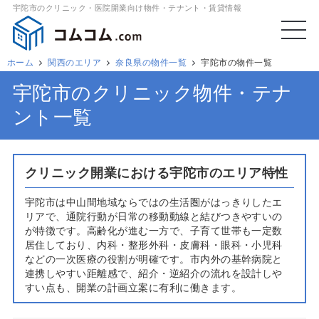
宇陀市のクリニック・医院開業向け物件・テナント・賃貸情報
ホーム
関西のエリア
奈良県の物件一覧
宇陀市の物件一覧
宇陀市のクリニック物件・テナ
ント一覧
クリニック開業における宇陀市のエリア特性
宇陀市は中山間地域ならではの生活圏がはっきりしたエ
リアで、通院行動が日常の移動動線と結びつきやすいの
が特徴です。高齢化が進む一方で、子育て世帯も一定数
居住しており、内科・整形外科・皮膚科・眼科・小児科
などの一次医療の役割が明確です。市内外の基幹病院と
連携しやすい距離感で、紹介・逆紹介の流れを設計しや
すい点も、開業の計画立案に有利に働きます。
開業を検討する医師にとっては、通院手段と地形の影響