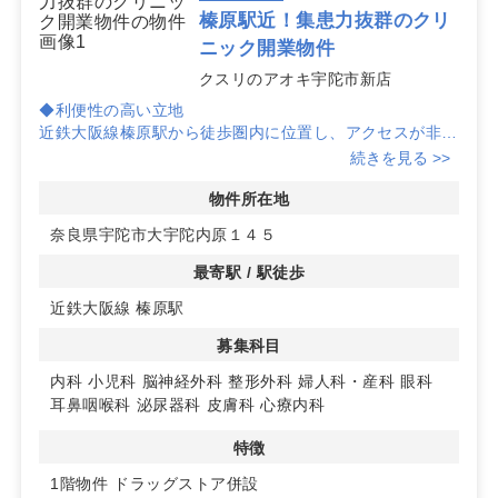
にご提案できます。開業計画や科目に合わせて最適な区
榛原駅近！集患力抜群のクリ
画選定から動線設計、近隣連携の設計までお気軽にご相
ニック開業物件
談ください。
クスリのアオキ宇陀市新店
◆利便性の高い立地
近鉄大阪線榛原駅から徒歩圏内に位置し、アクセスが非常
に便利です。日々の通勤や患者様の来院にも最適なロケー
続きを見る >>
ションです。
物件所在地
◆高集患力のある商業エリア
奈良県宇陀市大宇陀内原１４５
隣接する大型店舗には青果、精肉、鮮魚、惣菜を取り扱う
施設があり、日々多くの来客が訪れます。これにより、ク
最寄駅 / 駅徒歩
リニック開業時にも高い集患力が期待できます。
近鉄大阪線 榛原駅
◆多様な診療科目に対応可能
募集科目
内科、小児科、脳神経外科、整形外科、婦人科・産科、眼
科、耳鼻咽喉科、泌尿器科、皮膚科、心療内科といった幅
内科
小児科
脳神経外科
整形外科
婦人科・産科
眼科
広い診療科目での開業を支援します。詳細はお問い合わせ
耳鼻咽喉科
泌尿器科
皮膚科
心療内科
ください。
特徴
1階物件
ドラッグストア併設